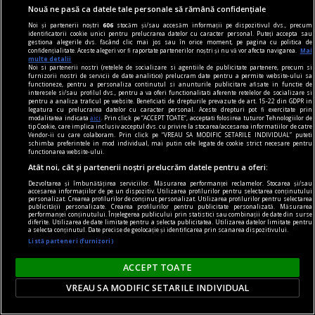
Nouă ne pasă ca datele tale personale să rămână confidențiale
Noi și partenerii noștri
606
stocăm și/sau accesăm informații pe dispozitivul dvs., precum
identificatorii cookie unici pentru prelucrarea datelor cu caracter personal. Puteți accepta sau
gestiona alegerile dvs. făcând clic mai jos sau în orice moment, pe pagina cu politica de
confidențialitate. Aceste alegeri vor fi raportate partenerilor noștri și nu vă vor afecta navigarea.
Mai
multe detalii
Noi si partenerii nostri (retelele de socializare si agentiile de publicitate partenere, precum si
furnizorii nostri de servicii de date analitice) prelucram date pentru a permite website-ului sa
functioneze, pentru a personaliza continutul si anunturile publicitare afisate in functie de
interesele si/sau profilul dvs., pentru a va oferi functionalitati aferente retelelor de socializare si
skateboard
pentru a analiza traficul pe website. Beneficiati de drepturile prevazute de art. 15-22 din GDPR in
legatura cu prelucrarea datelor cu caracter personal. Aceste drepturi pot fi exercitate prin
Tipuri de skateboard-uri: Ce model să alegi?
modalitatea indicata
aici
. Prin click pe “ACCEPT TOATE”, acceptati folosirea tuturor Tehnologiilor de
tip Cookie, care implica inclusiv acceptul dvs. cu privire la stocarea/accesarea informatiilor de catre
Vrei să te plimbi prin oraș mai rapid, să înveți
Vendor-ii cu care colaboram. Prin click pe “VREAU SA MODIFIC SETARILE INDIVIDUAL” puteti
schimba preferintele in mod individual, mai putin cele legate de cookie strict necesare pentru
primele trick-uri sau să ai o alternativă cool la
functionarea website-ului.
Atât noi, cât și partenerii noștri prelucrăm datele pentru a oferi:
mersul pe jos? Alegerea plăcii potrivite face
Dezvoltarea și îmbunătățirea serviciilor. Măsurarea performanței reclamelor. Stocarea și/sau
diferența între o experiență frustrantă și una
accesarea informațiilor de pe un dispozitiv. Utilizarea profilurilor pentru selectarea conținutului
personalizat. Crearea profilurilor de conținut personalizat. Utilizarea profilurilor pentru selectarea
care te motivează să ieși zilnic la skate.
publicității personalizate. Crearea profilurilor pentru publicitate personalizată. Măsurarea
performanței conținutului. Înțelegerea publicului prin statistici sau combinații de date din surse
diferite. Utilizarea de date limitate pentru a selecta publicitatea. Utilizarea datelor limitate pentru
a selecta conținutul. Date precise de geolocație și identificarea prin scanarea dispozitivului.
Listă parteneri (furnizori)
ACCEPT TOATE
VREAU SA MODIFIC SETARILE INDIVIDUAL