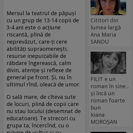
Mersul la teatrul de păpuşi
Cititori din
cu un grup de 13-14 copii de
lumea largă
3-4 ani este o acţiune
Ana Maria
riscantă, plină de
SANDU
neprevăzut, care-ţi cere
abilităţi supraomeneşti,
resurse inepuizabile de
răbdare îngerească, calm
divin, atenţie şi reflexe de
general pe front. Şi, nu în
FILIT e un
ultimul rînd, oleacă de umor.
roman în sine...
și încă un
O sală mare, de cîteva sute
roman foarte
de locuri, plină de copii care
bun
nu stau locului (desemnat de
Ioana
educatoare). Te strecori cu
MOROȘAN
grupa ta, încercînd, cu o
privire de vultur şi cu