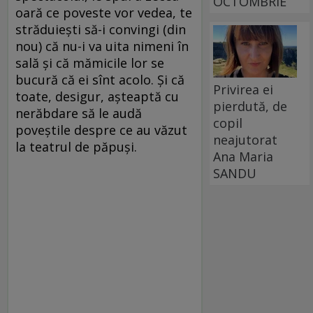
OCTOMBRIE
oară ce poveste vor vedea, te
străduieşti să-i convingi (din
nou) că nu-i va uita nimeni în
sală şi că mămicile lor se
bucură că ei sînt acolo. Şi că
Privirea ei
toate, desigur, aşteaptă cu
pierdută, de
nerăbdare să le audă
copil
poveştile despre ce au văzut
neajutorat
la teatrul de păpuşi.
Ana Maria
SANDU