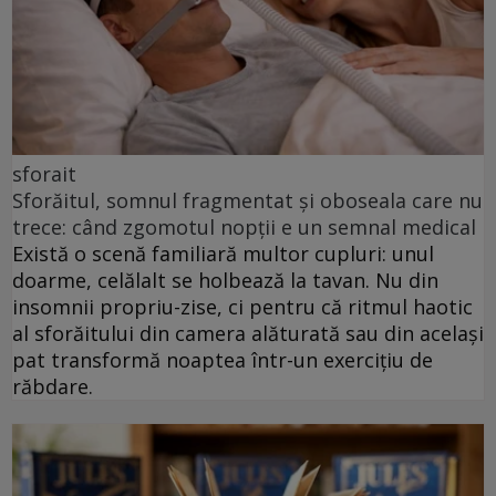
sforait
Sforăitul, somnul fragmentat și oboseala care nu
trece: când zgomotul nopții e un semnal medical
Există o scenă familiară multor cupluri: unul
doarme, celălalt se holbează la tavan. Nu din
insomnii propriu-zise, ci pentru că ritmul haotic
al sforăitului din camera alăturată sau din același
pat transformă noaptea într-un exercițiu de
răbdare.