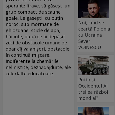
speranţe firave, să găseşti un
grup compact de scaune
goale. Le găseşti, cu puţin
Noi, cînd se
noroc, sub mormane de
ceartă Polonia
ghiozdane, sticle de apă,
cu Ucraina
hăinuţe, după ce ai depăşit
Sever
zeci de obstacole umane de
VOINESCU
doar cîţiva anişori, obstacole
în continuă mişcare,
indiferente la chemările
neliniştite, deznădăjduite, ale
celorlalte educatoare.
Putin și
Occidentul Al
treilea război
mondial?