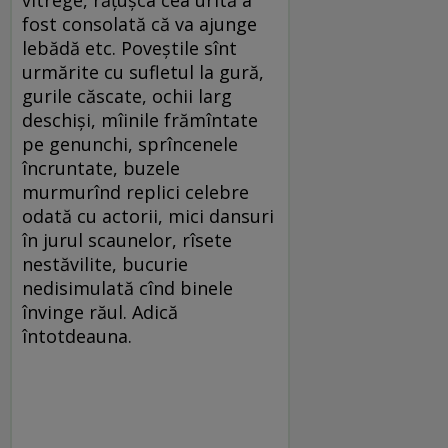
vitrege, răţuşca cea urîtă a
fost consolată că va ajunge
lebădă etc. Poveştile sînt
urmărite cu sufletul la gură,
gurile căscate, ochii larg
deschişi, mîinile frămîntate
pe genunchi, sprîncenele
încruntate, buzele
murmurînd replici celebre
odată cu actorii, mici dansuri
în jurul scaunelor, rîsete
nestăvilite, bucurie
nedisimulată cînd binele
învinge răul. Adică
întotdeauna.