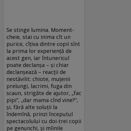
Se stinge lumina. Moment-
cheie, stai cu inima cît un
purice, cîţiva dintre copii sînt
la prima lor experienţă de
acest gen, iar întunericul
poate declanşa – şi chiar
declanşează – reacţii de
nestăvilit: chiote, muţenii
prelungi, lacrimi, fuga din
scaun, strigăte de ajutor, „fac
pipi“, „dar mama cînd vine?“,
şi, fără alte soluţii la
îndemînă, prinzi începutul
spectacolului cu doi-trei copii
pe genunchi, şi mîinile