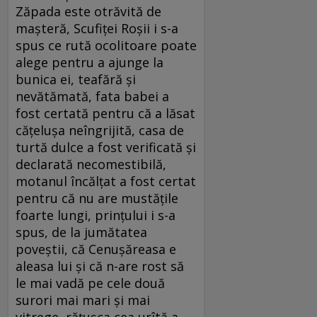
Zăpada este otrăvită de
maşteră, Scufiţei Roşii i s-a
spus ce rută ocolitoare poate
alege pentru a ajunge la
bunica ei, teafără şi
nevătămată, fata babei a
fost certată pentru că a lăsat
căţeluşa neîngrijită, casa de
turtă dulce a fost verificată şi
declarată necomestibilă,
motanul încălţat a fost certat
pentru că nu are mustăţile
foarte lungi, prinţului i s-a
spus, de la jumătatea
poveştii, că Cenuşăreasa e
aleasa lui şi că n-are rost să
le mai vadă pe cele două
surori mai mari şi mai