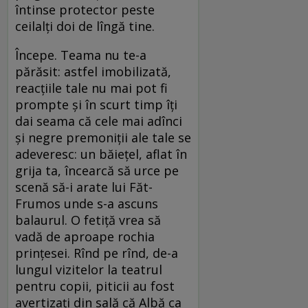
întinse protector peste
ceilalţi doi de lîngă tine.
Începe. Teama nu te-a
părăsit: astfel imobilizată,
reacţiile tale nu mai pot fi
prompte şi în scurt timp îţi
dai seama că cele mai adînci
şi negre premoniţii ale tale se
adeveresc: un băieţel, aflat în
grija ta, încearcă să urce pe
scenă să-i arate lui Făt-
Frumos unde s-a ascuns
balaurul. O fetiţă vrea să
vadă de aproape rochia
prinţesei. Rînd pe rînd, de-a
lungul vizitelor la teatrul
pentru copii, piticii au fost
avertizaţi din sală că Albă ca