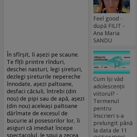
Feel good -
după FILIT -
Ana Maria
SANDU
În sfîrşit, îi aşezi pe scaune.
Te fîţîi printre rînduri,
deschei nasturi, legi şireturi,
dezlegi şireturile nepereche
Cum își văd
înnodate, aşezi paltoane,
adolescenții
desfaci căciuli, întrebi (din
viitorul? -
nou) de pipi sau de apă, aşezi
Termenul
(din nou) aceleaşi paltoane
pentru
dărîmate de excesul de
înscrieri s-a
bucurie al posesorilor lor, îi
prelungit până
asiguri că imediat începe
la data de 11
spectacolul, le spui a zecea