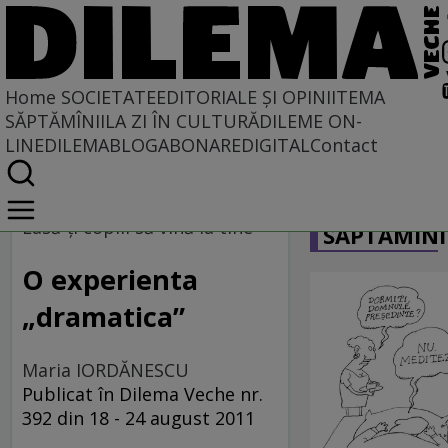
Home
SOCIETATE
EDITORIALE ȘI OPINII
TEMA
SĂPTĂMÎNII
LA ZI ÎN CULTURĂ
DILEME ON-
LINE
DILEMABLOG
ABONARE
DIGITAL
Contact
Home
CARICATU
Societate
Lasă-ţi copiii să vină la tine
SĂPTĂMÎNI
O experienta
„dramatica”
Maria IORDĂNESCU
Publicat în Dilema Veche nr.
392 din 18 - 24 august 2011