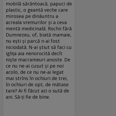
mobilă sărăntoacă, papuci de
plastic, o geantă veche care
mirosea pe dinăuntru a
acreala vremurilor și a ceva
mentă medicinală. Rochii fără
Dumnezeu, of, biată mamaie,
nu ești și parcă n-ai fost
niciodată. N-ai știut să faci cu
iglița aia nenorocită decît
niște macrameuri anoste. De
ce nu ne-ai cusut și pe noi
acolo, de ce nu ne-ai legat
mai strîns în ochiuri de trei,
în ochiuri de opt, de mătase
tare? Ai fi făcut azi o sută de
ani. Să-ți fie de bine.