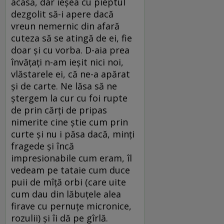
acasă, dar ieșea cu pieptul
dezgolit să-i apere dacă
vreun nemernic din afară
cuteza să se atingă de ei, fie
doar și cu vorba. D-aia prea
învățați n-am ieșit nici noi,
vlăstarele ei, că ne-a apărat
și de carte. Ne lăsa să ne
ștergem la cur cu foi rupte
de prin cărți de pripas
nimerite cine știe cum prin
curte și nu i păsa dacă, minți
fragede și încă
impresionabile cum eram, îl
vedeam pe tataie cum duce
puii de mîță orbi (care uite
cum dau din lăbuțele alea
firave cu pernuțe micronice,
rozulii) și îi dă pe gîrlă.