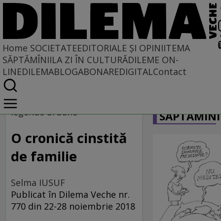
Home
SOCIETATE
EDITORIALE ȘI OPINII
TEMA
SĂPTĂMÎNII
LA ZI ÎN CULTURĂ
DILEME ON-
LINE
DILEMABLOG
ABONARE
DIGITAL
Contact
Home
CARICATU
Societate
legende urbane
SĂPTĂMÎNI
O cronică cinstită
de familie
Selma IUSUF
Publicat în Dilema Veche nr.
770 din 22-28 noiembrie 2018