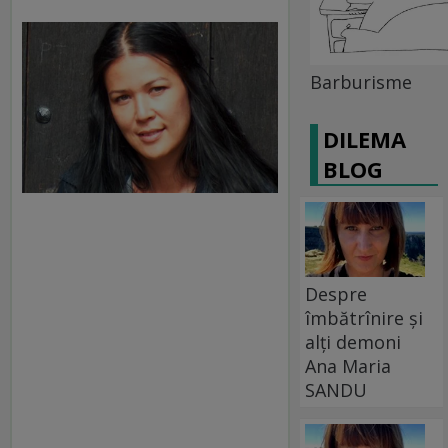
Barburisme
DILEMA
BLOG
Despre
îmbătrînire și
alți demoni
Ana Maria
SANDU