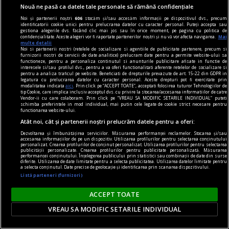
Nouă ne pasă ca datele tale personale să rămână confidențiale
utilizatorul interacționează asumat doar cu
Noi și partenerii noștri
606
stocăm și/sau accesăm informații pe dispozitivul dvs., precum
operatorul platformei iGaming.
identificatorii cookie unici pentru prelucrarea datelor cu caracter personal. Puteți accepta sau
gestiona alegerile dvs. făcând clic mai jos sau în orice moment, pe pagina cu politica de
confidențialitate. Aceste alegeri vor fi raportate partenerilor noștri și nu vă vor afecta navigarea.
Mai
multe detalii
Noi si partenerii nostri (retelele de socializare si agentiile de publicitate partenere, precum si
furnizorii nostri de servicii de date analitice) prelucram date pentru a permite website-ului sa
functioneze, pentru a personaliza continutul si anunturile publicitare afisate in functie de
interesele si/sau profilul dvs., pentru a va oferi functionalitati aferente retelelor de socializare si
pentru a analiza traficul pe website. Beneficiati de drepturile prevazute de art. 15-22 din GDPR in
legatura cu prelucrarea datelor cu caracter personal. Aceste drepturi pot fi exercitate prin
modalitatea indicata
aici
. Prin click pe “ACCEPT TOATE”, acceptati folosirea tuturor Tehnologiilor de
tip Cookie, care implica inclusiv acceptul dvs. cu privire la stocarea/accesarea informatiilor de catre
Vendor-ii cu care colaboram. Prin click pe “VREAU SA MODIFIC SETARILE INDIVIDUAL” puteti
schimba preferintele in mod individual, mai putin cele legate de cookie strict necesare pentru
functionarea website-ului.
Atât noi, cât și partenerii noștri prelucrăm datele pentru a oferi:
Dezvoltarea și îmbunătățirea serviciilor. Măsurarea performanței reclamelor. Stocarea și/sau
accesarea informațiilor de pe un dispozitiv. Utilizarea profilurilor pentru selectarea conținutului
personalizat. Crearea profilurilor de conținut personalizat. Utilizarea profilurilor pentru selectarea
publicității personalizate. Crearea profilurilor pentru publicitate personalizată. Măsurarea
performanței conținutului. Înțelegerea publicului prin statistici sau combinații de date din surse
diferite. Utilizarea de date limitate pentru a selecta publicitatea. Utilizarea datelor limitate pentru
a selecta conținutul. Date precise de geolocație și identificarea prin scanarea dispozitivului.
Listă parteneri (furnizori)
cititori
„Insula” care unește. Cum aduni într-un spațiu
ACCEPT TOATE
mic o comunitate de cititori?
VREAU SA MODIFIC SETARILE INDIVIDUAL
O comunitate de cititori nu are nevoie de o sală
mare sau de bugete generoase. Are nevoie de