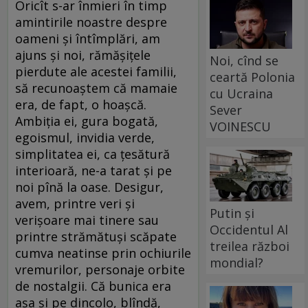
Oricît s-ar înmieri în timp
amintirile noastre despre
oameni și întîmplări, am
ajuns și noi, rămășițele
Noi, cînd se
pierdute ale acestei familii,
ceartă Polonia
să recunoaștem că mamaie
cu Ucraina
era, de fapt, o hoașcă.
Sever
Ambiția ei, gura bogată,
VOINESCU
egoismul, invidia verde,
simplitatea ei, ca țesătură
interioară, ne-a tarat și pe
noi pînă la oase. Desigur,
avem, printre veri și
Putin și
verișoare mai tinere sau
Occidentul Al
printre strămătuși scăpate
treilea război
cumva neatinse prin ochiurile
mondial?
vremurilor, personaje orbite
de nostalgii. Că bunica era
așa și pe dincolo, blîndă,