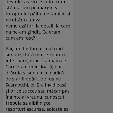
destule, aș zice, și uite cum
stăm acum pe marginea
fotografiei pălite de familie și
ne uităm cumva
neîncrezători la detalii la care
nu ne-am gîndit. Ce eram,
cum am fost?
Păi, am fost în primul rînd
simpli și fără multe zbateri
interioare, exact ca mamaie.
Care era credincioasă, dar
drăcuia și suduia la o adică
de s-ar fi opărit de rușine
Scaraoțchi, el. Era invidioasă,
și orice succes sau măcar pas
înainte al vreunui cunoscut
trebuia să aibă niște
resorturi ascunse, adicătelea