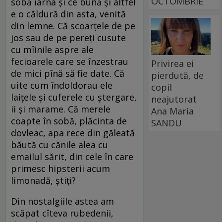
OCTOMBRIE
sobă iarna și ce bună și altfel
e o căldură din asta, venită
din lemne. Că scoarțele de pe
jos sau de pe pereți cusute
cu mîinile aspre ale
fecioarele care se înzestrau
Privirea ei
de mici pînă să fie date. Că
pierdută, de
uite cum îndoldorau ele
copil
laițele și cuferele cu ștergare,
neajutorat
ii și marame. Că merele
Ana Maria
coapte în sobă, plăcinta de
SANDU
dovleac, apa rece din găleată
băută cu cănile alea cu
emailul sărit, din cele în care
primesc hipsterii acum
limonadă, știți?
Din nostalgiile astea am
scăpat cîteva rubedenii,