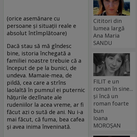
(orice asemănare cu
Cititori din
persoane și situații reale e
lumea largă
absolut întîmplătoare)
Ana Maria
SANDU
Dacă stau să mă gîndesc
bine, istoria închegată a
familiei noastre trebuie că a
început de pe la bunici, de
undeva. Mamaie-mea, de
FILIT e un
pildă, cea care a strîns
roman în sine...
laolaltă în pumnul ei puternic
și încă un
hățurile dezlînate ale
roman foarte
rudeniilor la acea vreme, ar fi
bun
făcut azi o sută de ani. Nu i-a
Ioana
mai făcut, că fuma, bea cafea
MOROȘAN
și avea inima înveninată.