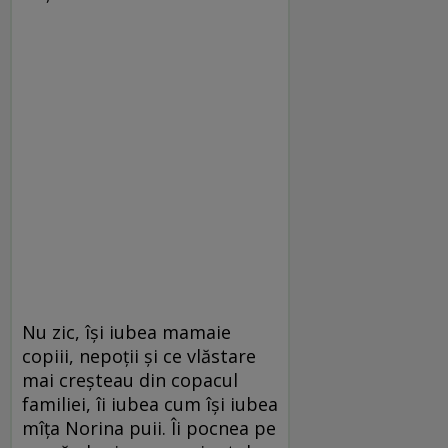
Nu zic, își iubea mamaie
copiii, nepoții și ce vlăstare
mai creșteau din copacul
familiei, îi iubea cum își iubea
mîța Norina puii. Îi pocnea pe