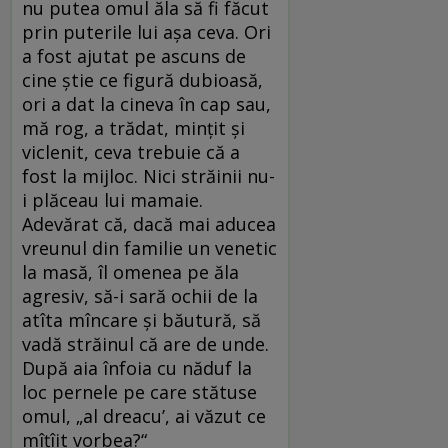
nu putea omul ăla să fi făcut
prin puterile lui așa ceva. Ori
a fost ajutat pe ascuns de
cine știe ce figură dubioasă,
ori a dat la cineva în cap sau,
mă rog, a trădat, mințit și
viclenit, ceva trebuie că a
fost la mijloc. Nici străinii nu-
i plăceau lui mamaie.
Adevărat că, dacă mai aducea
vreunul din familie un venetic
la masă, îl omenea pe ăla
agresiv, să-i sară ochii de la
atîta mîncare și băutură, să
vadă străinul că are de unde.
După aia înfoia cu năduf la
loc pernele pe care stătuse
omul, „al dreacu’, ai văzut ce
mîțîit vorbea?“