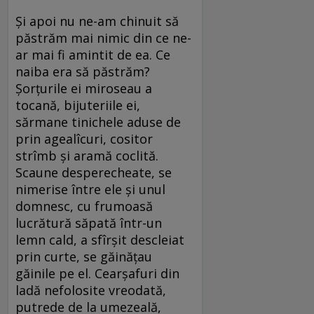
Și apoi nu ne-am chinuit să
păstrăm mai nimic din ce ne-
ar mai fi amintit de ea. Ce
naiba era să păstrăm?
Șorțurile ei miroseau a
tocană, bijuteriile ei,
sărmane tinichele aduse de
prin agealîcuri, cositor
strîmb și aramă coclită.
Scaune desperecheate, se
nimerise între ele și unul
domnesc, cu frumoasă
lucrătură săpată într-un
lemn cald, a sfîrșit descleiat
prin curte, se găinățau
găinile pe el. Cearșafuri din
ladă nefolosite vreodată,
putrede de la umezeală,