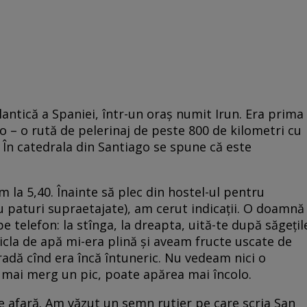
ntică a Spaniei, într-un oraș numit Irun. Era prima
 – o rută de pelerinaj de peste 800 de kilometri cu
În catedrala din Santiago se spune că este
 la 5,40. Înainte să plec din hostel-ul pentru
u paturi supraetajate), am cerut indicații. O doamnă
e telefon: la stînga, la dreapta, uită-te după săgețil
cla de apă mi-era plină și aveam fructe uscate de
radă cînd era încă întuneric. Nu vedeam nici o
 mai merg un pic, poate apărea mai încolo.
e afară. Am văzut un semn rutier pe care scria San