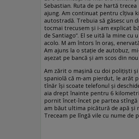
Sebastian. Ruta de pe hartă trecea 
ajung. Am continuat pentru cîțiva k
autostradă. Trebuia să găsesc un d
tocmai trecusem și i-am explicat b
de Santiago“. El se uită la mine cu 
acolo. M am întors în oraș, enervat
Am ajuns la o stație de autobuz, m
așezat pe bancă și am scos din nou 
Am zărit o mașină cu doi polițiști și
spaniolă că m-am pierdut, le arăt p
tînăr își scoate telefonul și deschid
aia drept înainte pentru 6 kilomet
pornit încet-încet pe partea stîngă
am băut ultima picătură de apă și 
Treceam pe lîngă vile cu nume de p