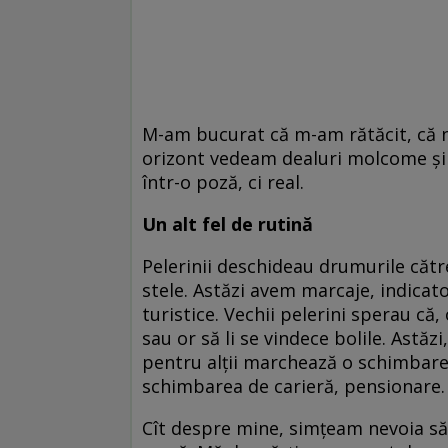
M-am bucurat că m-am rătăcit, că n
orizont vedeam dealuri molcome și nu
într-o poză, ci real.
Un alt fel de rutină
Pelerinii deschideau drumurile cătr
stele. Astăzi avem marcaje, indicato
turistice. Vechii pelerini sperau că, 
sau or să li se vindece bolile. Astăz
pentru alții marchează o schimbare:
schimbarea de carieră, pensionare.
Cît despre mine, simțeam nevoia să