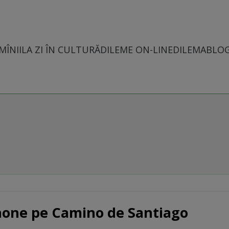
MÎNII
LA ZI ÎN CULTURĂ
DILEME ON-LINE
DILEMABLO
hone pe Camino de Santiago