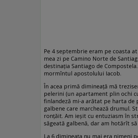
Pe 4 septembrie eram pe coasta atla
mea zi pe Camino Norte de Santiago
destinația Santiago de Compostela. 
mormîntul apostolului Iacob.
În acea primă dimineață mă trezisem
pelerini (un apartament plin ochi c
finlandeză mi-a arătat pe harta de p
galbene care marchează drumul. Sti
ronțăit. Am ieșit cu entuziasm în st
săgeată galbenă, dar am hotărît să
La 6 dimineața nu mai era nimeni p