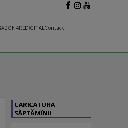
G
ABONARE
DIGITAL
Contact
CARICATURA
SĂPTĂMÎNII