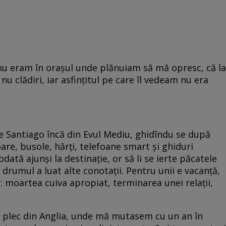
u eram în orașul unde plănuiam să mă opresc, că la
 clădiri, iar asfințitul pe care îl vedeam nu era
e Santiago încă din Evul Mediu, ghidîndu se după
are, busole, hărți, telefoane smart și ghiduri
odată ajunși la destinație, or să li se ierte păcatele
i, drumul a luat alte conotații. Pentru unii e vacanță,
 moartea cuiva apropiat, terminarea unei relații,
 plec din Anglia, unde mă mutasem cu un an în