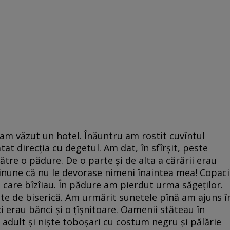
 am văzut un hotel. Înăuntru am rostit cuvîntul
at direcția cu degetul. Am dat, în sfîrșit, peste
tre o pădure. De o parte și de alta a cărării erau
inune că nu le devorase nimeni înaintea mea! Copaci
ice care bîzîiau. În pădure am pierdut urma săgeților.
te de biserică. Am urmărit sunetele pînă am ajuns î
i erau bănci și o țîșnitoare. Oamenii stăteau în
adult și niște toboșari cu costum negru și pălărie