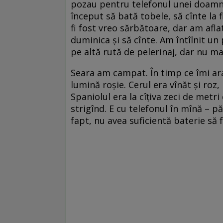
pozau pentru telefonul unei doamne
început să bată tobele, să cînte la 
fi fost vreo sărbătoare, dar am afla
duminica și să cînte. Am în­tîlnit u
pe altă rută de pelerinaj, dar nu ma
Seara am campat. În timp ce îmi ara
lumină roșie. Cerul era vînăt și roz,
Spaniolul era la cîțiva zeci de metri
strigînd. E cu telefonul în mînă – pă
fapt, nu avea suficientă baterie să 