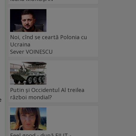
Noi, cînd se ceartă Polonia cu
Ucraina
Sever VOINESCU
Putin și Occidentul Al treilea
război mondial?
e
Feel good - după FILIT -