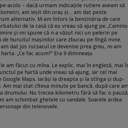
pe-acolo – dacă urmam indicațiile rutiere aveam să
ilometri, am ieșit din oraș și… am dat peste
rum alternativ. M-am întors la benzinăria de care
ărbatului de la casă că eu vreau să ajung pe „Camino
uimire și-mi spune că n-a văzut nici un pelerin pe
ă de huruitul mașinilor care zburau pe lîngă mine.
i-am dat jos rucsacul ce devenise prea greu, m-am
harta. „Ce fac acum?“ Era 9 dimineața.
 le am făcut cu mîna. Le explic, mai în engleză, mai î
unctul pe hartă unde vreau să ajung, iar cel mai
e Google Maps. Iarăși la dreapta și la stînga și dup-
ri. Am mai stat cîteva minute pe bancă, după care a
 a drumului. Nu trecea kilometru fără să fac o pauză
mi am schimbat ghetele cu sandale. Soarele ardea.
ersonaje din telenovele.