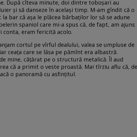
. După cîteva minute, doi dintre toboșari au
fluier și să danseze în același timp. M-am gîndit că o
t la bar că așa le plăcea bărbaților lor să se adune
n pelerin spaniol care mi-a spus că, de fapt, am ajuns
i conta, eram fericită acolo.
njam cortul pe vîrful dealului, valea se umpluse de
 iar ceața care se lăsa pe pămînt era albastră.
 de mine, cățărat pe o structură metalică. Îl aud
rea că a primit o veste proastă. Mai tîrziu aflu că, d
facă o panoramă cu asfințitul.