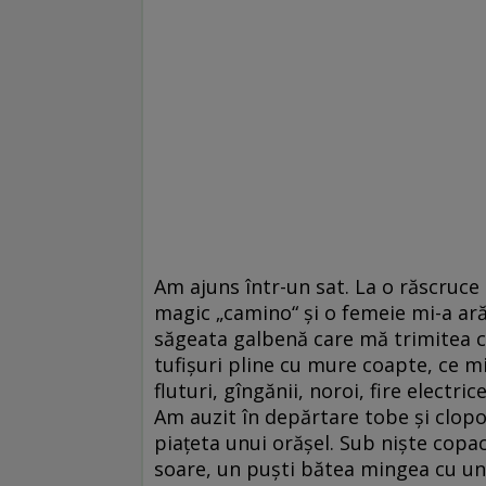
Am ajuns într-un sat. La o răscruce
magic „camino“ și o femeie mi-a arăt
săgeata galbenă care mă trimitea că
tufișuri pline cu mure coapte, ce m
fluturi, gîngănii, noroi, fire electr
Am auzit în depărtare tobe și clopo
piațeta unui orășel. Sub niște copac
soare, un puști bătea mingea cu un 