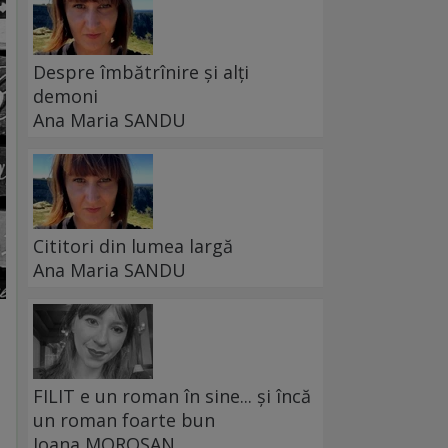
Despre îmbătrînire și alți
demoni
Ana Maria SANDU
Cititori din lumea largă
Ana Maria SANDU
FILIT e un roman în sine... și încă
un roman foarte bun
Ioana MOROȘAN