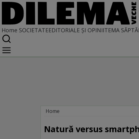
Home
SOCIETATE
EDITORIALE ȘI OPINII
TEMA SĂPTĂ
Home
Societate
Natură versus smartp