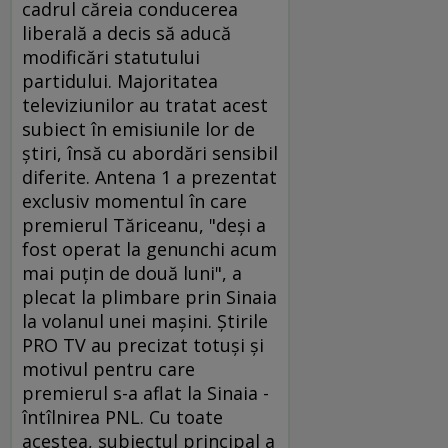
cadrul căreia conducerea
liberală a decis să aducă
modificări statutului
partidului. Majoritatea
televiziunilor au tratat acest
subiect în emisiunile lor de
ştiri, însă cu abordări sensibil
diferite. Antena 1 a prezentat
exclusiv momentul în care
premierul Tăriceanu, "deşi a
fost operat la genunchi acum
mai puţin de două luni", a
plecat la plimbare prin Sinaia
la volanul unei maşini. Ştirile
PRO TV au precizat totuşi şi
motivul pentru care
premierul s-a aflat la Sinaia -
întîlnirea PNL. Cu toate
acestea, subiectul principal a