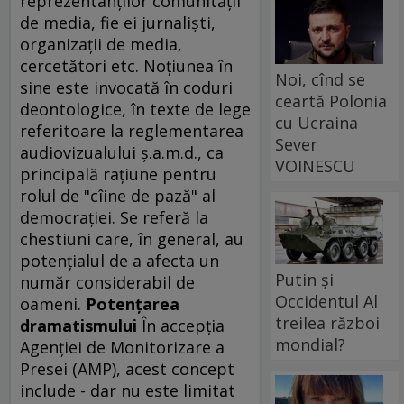
reprezentanţilor comunităţii
de media, fie ei jurnalişti,
organizaţii de media,
cercetători etc. Noţiunea în
Noi, cînd se
sine este invocată în coduri
ceartă Polonia
deontologice, în texte de lege
cu Ucraina
referitoare la reglementarea
Sever
audiovizualului ş.a.m.d., ca
VOINESCU
principală raţiune pentru
rolul de "cîine de pază" al
democraţiei. Se referă la
chestiuni care, în general, au
potenţialul de a afecta un
Putin și
număr considerabil de
Occidentul Al
oameni.
Potenţarea
treilea război
dramatismului
În accepţia
mondial?
Agenţiei de Monitorizare a
Presei (AMP), acest concept
include - dar nu este limitat