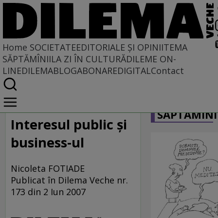
Home
SOCIETATE
EDITORIALE ȘI OPINII
TEMA
SĂPTĂMÎNII
LA ZI ÎN CULTURĂ
DILEME ON-
LINE
DILEMABLOG
ABONARE
DIGITAL
Contact
Home
CARICATU
Societate
SĂPTĂMÎNI
MASS COMEDIA
Interesul public şi
business-ul
Nicoleta FOTIADE
Publicat în Dilema Veche nr.
173 din 2 Iun 2007