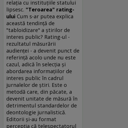
relaţia cu instituţiile statului
lipsesc.
"Teroarea" rating-
ului
Cum s-ar putea explica
această tendinţă de
"tabloidizare" a ştirilor de
interes public? Rating-ul -
rezultatul măsurării
audienţei - a devenit punct de
referinţă acolo unde nu este
cazul, adică în selecţia şi
abordarea informaţiilor de
interes public în cadrul
jurnalelor de ştiri. Este o
metodă care, din păcate, a
devenit unitate de măsură în
detrimentul standardelor de
deontologie jurnalistică.
Editorii şi-au format
percepţia că telespectatorul