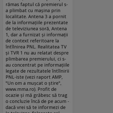
rămas faptul că premierul s-
a plimbat cu maşina prin
localitate. Antena 3 a pornit
de la informaţiile prezentate
de televiziunea soră, Antena
1, dar a furnizat şi informaţii
de context referitoare la
întîlnirea PNL. Realitatea TV
şi TVR 1 nu au relatat despre
plimbarea premierului, ci s-
au concentrat pe informaţiile
legate de rezultatele întîlnirii
PNL-iste (vezi raport AMP,
"Un om a muşcat o ştire",
www.mma.ro). Profit de
ocazie şi mă grăbesc să trag
o concluzie încă de pe acum -
dacă vrei să te informezi de