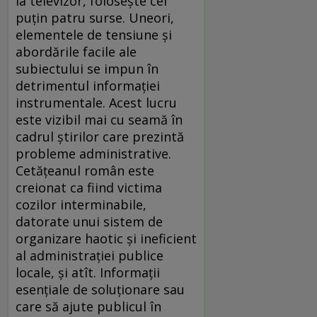
la televizor, foloseşte cel
puţin patru surse. Uneori,
elementele de tensiune şi
abordările facile ale
subiectului se impun în
detrimentul informaţiei
instrumentale. Acest lucru
este vizibil mai cu seamă în
cadrul ştirilor care prezintă
probleme administrative.
Cetăţeanul român este
creionat ca fiind victima
cozilor interminabile,
datorate unui sistem de
organizare haotic şi ineficient
al administraţiei publice
locale, şi atît. Informaţii
esenţiale de soluţionare sau
care să ajute publicul în