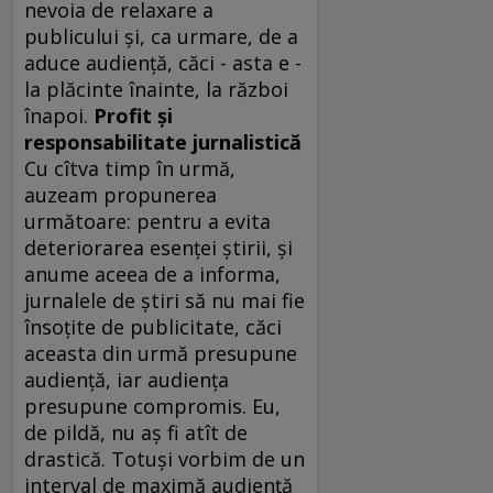
nevoia de relaxare a
publicului şi, ca urmare, de a
aduce audienţă, căci - asta e -
la plăcinte înainte, la război
înapoi.
Profit şi
responsabilitate jurnalistică
Cu cîtva timp în urmă,
auzeam propunerea
următoare: pentru a evita
deteriorarea esenţei ştirii, şi
anume aceea de a informa,
jurnalele de ştiri să nu mai fie
însoţite de publicitate, căci
aceasta din urmă presupune
audienţă, iar audienţa
presupune compromis. Eu,
de pildă, nu aş fi atît de
drastică. Totuşi vorbim de un
interval de maximă audienţă