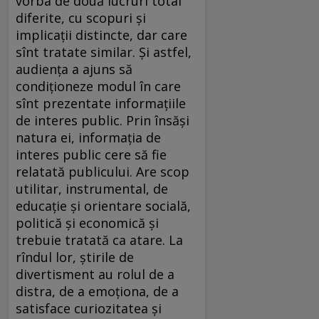
vorba de două lucruri total
diferite, cu scopuri şi
implicaţii distincte, dar care
sînt tratate similar. Şi astfel,
audienţa a ajuns să
condiţioneze modul în care
sînt prezentate informaţiile
de interes public. Prin însăşi
natura ei, informaţia de
interes public cere să fie
relatată publicului. Are scop
utilitar, instrumental, de
educaţie şi orientare socială,
politică şi economică şi
trebuie tratată ca atare. La
rîndul lor, ştirile de
divertisment au rolul de a
distra, de a emoţiona, de a
satisface curiozitatea şi