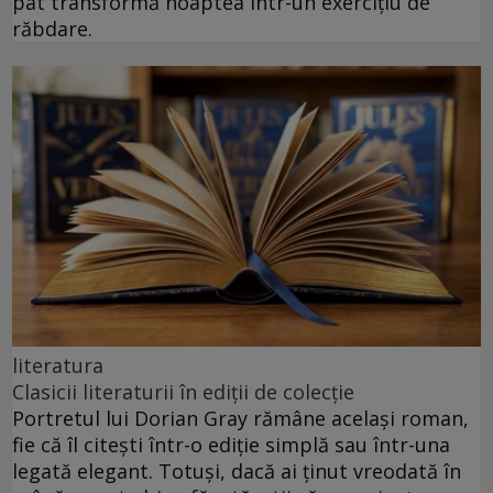
pat transformă noaptea într-un exercițiu de
răbdare.
literatura
Clasicii literaturii în ediții de colecție
Portretul lui Dorian Gray rămâne același roman,
fie că îl citești într-o ediție simplă sau într-una
legată elegant. Totuși, dacă ai ținut vreodată în