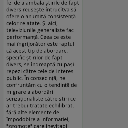
fel de a ambala ştirile de fapt
divers reuşeşte întrucîtva să
ofere o anumită consistenţă
celor relatate. Şi aici,
televiziunile generaliste fac
performanţă. Ceea ce este
mai îngrijorător este faptul
că acest tip de abordare,
specific ştirilor de fapt
divers, se îndreaptă cu paşi
repezi către cele de interes
public. În consecinţă, ne
confruntăm cu o tendinţă de
migrare a abordării
senzaţionaliste către ştiri ce
ar trebui tratate echilibrat,
fără alte elemente de
împodobire a informaţiei,
"zgomote" care inevitabil