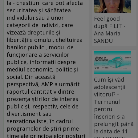
la - chestiuni care pot afecta
securitatea şi sănătatea
individului sau a unor
Feel good -
categorii de indivizi, care
după FILIT -
vizează drepturile şi
Ana Maria
libertăţile omului, cheltuirea
SANDU
banilor publici, modul de
funcţionare a serviciilor
publice, informaţii despre
mediul economic, politic şi
social. Din această
Cum își văd
perspectivă, AMP a urmărit
adolescenții
raportul cantitativ dintre
viitorul? -
prezenţa ştirilor de interes
Termenul
public şi, respectiv, cele de
pentru
divertisment sau
înscrieri s-a
senzaţionaliste, în cadrul
prelungit până
programelor de ştiri prime-
la data de 11
time ale principalelor posturi