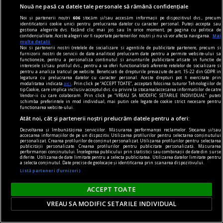
zilnic, ca pe o cremă de corp, iar culoarea se
Nouă ne pasă ca datele tale personale să rămână confidențiale
intensifică de la o zi la alta. Rezultatul? Un ton
Noi și partenerii noștri
606
stocăm și/sau accesăm informații pe dispozitivul dvs., precum
identificatorii cookie unici pentru prelucrarea datelor cu caracter personal. Puteți accepta sau
cald, uniform, pe care îl controlezi ușor.
gestiona alegerile dvs. făcând clic mai jos sau în orice moment, pe pagina cu politica de
confidențialitate. Aceste alegeri vor fi raportate partenerilor noștri și nu vă vor afecta navigarea.
Mai
multe detalii
Noi si partenerii nostri (retelele de socializare si agentiile de publicitate partenere, precum si
furnizorii nostri de servicii de date analitice) prelucram date pentru a permite website-ului sa
functioneze, pentru a personaliza continutul si anunturile publicitare afisate in functie de
interesele si/sau profilul dvs., pentru a va oferi functionalitati aferente retelelor de socializare si
pentru a analiza traficul pe website. Beneficiati de drepturile prevazute de art. 15-22 din GDPR in
legatura cu prelucrarea datelor cu caracter personal. Aceste drepturi pot fi exercitate prin
modalitatea indicata
aici
. Prin click pe “ACCEPT TOATE”, acceptati folosirea tuturor Tehnologiilor de
tip Cookie, care implica inclusiv acceptul dvs. cu privire la stocarea/accesarea informatiilor de catre
Vendor-ii cu care colaboram. Prin click pe “VREAU SA MODIFIC SETARILE INDIVIDUAL” puteti
schimba preferintele in mod individual, mai putin cele legate de cookie strict necesare pentru
functionarea website-ului.
Atât noi, cât și partenerii noștri prelucrăm datele pentru a oferi:
Dezvoltarea și îmbunătățirea serviciilor. Măsurarea performanței reclamelor. Stocarea și/sau
accesarea informațiilor de pe un dispozitiv. Utilizarea profilurilor pentru selectarea conținutului
personalizat. Crearea profilurilor de conținut personalizat. Utilizarea profilurilor pentru selectarea
publicității personalizate. Crearea profilurilor pentru publicitate personalizată. Măsurarea
performanței conținutului. Înțelegerea publicului prin statistici sau combinații de date din surse
diferite. Utilizarea de date limitate pentru a selecta publicitatea. Utilizarea datelor limitate pentru
a selecta conținutul. Date precise de geolocație și identificarea prin scanarea dispozitivului.
Listă parteneri (furnizori)
comunicat
ACCEPT TOATE
BRAT își prezintă poziția față de textul curent al
Digital Omnibus VII și atrage atenția asupra
VREAU SA MODIFIC SETARILE INDIVIDUAL
importanței acestuia pentru sustenabilitatea și