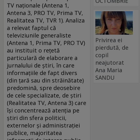
OCTOMBRIE
TV naţionale (Antena 1,
Antena 3, PRO TV, Prima TV,
Realitatea TV, TVR 1). Analiza
a relevat faptul că
televiziunile generaliste
Privirea ei
(Antena 1, Prima TV, PRO TV)
pierdută, de
au instituit o reţetă
copil
particulară de elaborare a
neajutorat
jurnalului de ştiri, în care
Ana Maria
informaţiile de fapt divers
SANDU
(din ţară sau din străinătate)
predomină, spre deosebire
de cele specializate, de ştiri
(Realitatea TV, Antena 3) care
îşi concentrează atenţia pe
ştiri din sfera politicii,
externelor şi administraţiei
publice, majoritatea