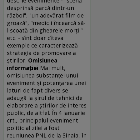
descrie evenimente - "scenă
desprinsă parcă dintr-un
război", "un adevărat film de
groază", "medicii încearcă să-
l scoată din ghearele morţii"
etc. - sînt doar cîteva
exemple ce caracterizează
strategia de promovare a
ştirilor.
Omisiunea
informaţiei
Mai mult,
omisiunea substanţei unui
eveniment şi potenţarea unei
laturi de fapt divers se
adaugă la şirul de tehnici de
elaborare a ştirilor de interes
public, de altfel. În 4 ianuarie
crt., principalul eveniment
politic al zilei a fost
reuniunea PNL de la Sinaia, în