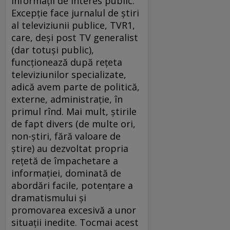
informaţii de interes public.
Excepţie face jurnalul de ştiri
al televiziunii publice, TVR1,
care, deşi post TV generalist
(dar totuşi public),
funcţionează după reţeta
televiziunilor specializate,
adică avem parte de politică,
externe, administraţie, în
primul rînd. Mai mult, ştirile
de fapt divers (de multe ori,
non-ştiri, fără valoare de
ştire) au dezvoltat propria
reţetă de împachetare a
informaţiei, dominată de
abordări facile, potenţare a
dramatismului şi
promovarea excesivă a unor
situaţii inedite. Tocmai acest