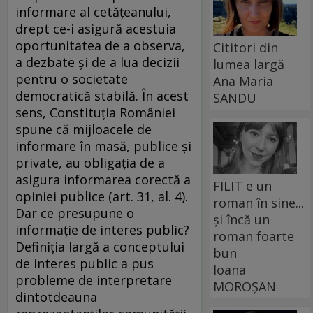
informare al cetăţeanului,
drept ce-i asigură acestuia
oportunitatea de a observa,
Cititori din
a dezbate şi de a lua decizii
lumea largă
pentru o societate
Ana Maria
democratică stabilă. În acest
SANDU
sens, Constituţia României
spune că mijloacele de
informare în masă, publice şi
private, au obligaţia de a
asigura informarea corectă a
FILIT e un
opiniei publice (art. 31, al. 4).
roman în sine...
Dar ce presupune o
și încă un
informaţie de interes public?
roman foarte
Definiţia largă a conceptului
bun
de interes public a pus
Ioana
probleme de interpretare
MOROȘAN
dintotdeauna