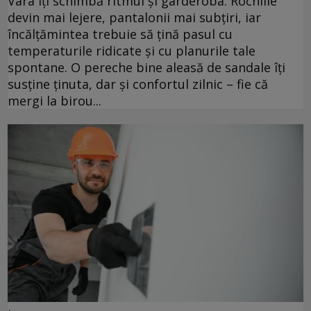
Vara îți schimbă ritmul și garderoba. Rochiile
devin mai lejere, pantalonii mai subțiri, iar
încălțămintea trebuie să țină pasul cu
temperaturile ridicate și cu planurile tale
spontane. O pereche bine aleasă de sandale îți
susține ținuta, dar și confortul zilnic – fie că
mergi la birou...