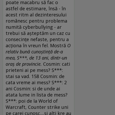
poate macabru să fac o
astfel de estimare, însă - în
acest ritm al dezinteresului
românesc pentru problema
numită cyberbullying - ar
trebui să aşteptăm un caz cu
consecinţe nefaste, pentru a
acţiona în vreun fel. Mostră
O
relativ bună cunoştinţă de-a
mea, S***, de 13 ani, dintr-un
oraş de provincie.
Cosmin: cati
prieteni ai pe mess? S***:
stai sa vad. 158 Cosmin: de
cata vreme ai mess? S***: 2
ani Cosmin: si de unde ai
atata lume in lista de mess?
S***: poi de la World of
Warcraft, Counter strike uni
pe carei cunosc....si alti kre au