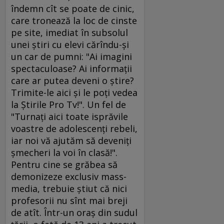
îndemn cît se poate de cinic,
care tronează la loc de cinste
pe site, imediat în subsolul
unei ştiri cu elevi cărîndu-şi
un car de pumni: "Ai imagini
spectaculoase? Ai informaţii
care ar putea deveni o ştire?
Trimite-le aici şi le poţi vedea
la Ştirile Pro Tv!". Un fel de
"Turnaţi aici toate isprăvile
voastre de adolescenţi rebeli,
iar noi vă ajutăm să deveniţi
şmecheri la voi în clasă!".
Pentru cine se grăbea să
demonizeze exclusiv mass-
media, trebuie ştiut că nici
profesorii nu sînt mai breji
de atît. Într-un oraş din sudul