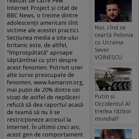
realizat de către Pew
Internet Project şi citat de
BBC News, o treime dintre
adolescenţii americani sînt
Noi, cînd se
victime ale acestei practici.
ceartă Polonia
Secţiunea media a site-ului
cu Ucraina
britanic este, de altfel,
Sever
"împrospătată" aproape
VOINESCU
săptămînal cu ştiri despre
acest fenomen. Potrivit unei
alte surse preocupate de
fenomen, www.kamaron.org,
mai puţin de 20% dintre cei
Putin și
vizaţi de astfel de neplăceri
Occidentul Al
refuză să dea raportul acasă
treilea război
de teamă să nu li se
mondial?
restricţioneze accesul la
Internet. În ultimii cinci ani,
acest gen de comportament