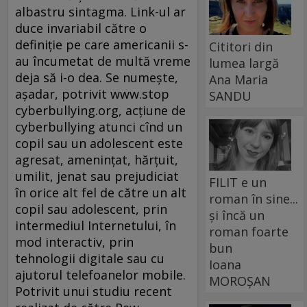
albastru sintagma. Link-ul ar
duce invariabil către o
definiţie pe care americanii s-
Cititori din
au încumetat de multă vreme
lumea largă
deja să i-o dea. Se numeşte,
Ana Maria
aşadar, potrivit www.stop
SANDU
cyberbullying.org, acţiune de
cyberbullying atunci cînd un
copil sau un adolescent este
agresat, ameninţat, hărţuit,
umilit, jenat sau prejudiciat
FILIT e un
în orice alt fel de către un alt
roman în sine...
copil sau adolescent, prin
și încă un
intermediul Internetului, în
roman foarte
mod interactiv, prin
bun
tehnologii digitale sau cu
Ioana
ajutorul telefoanelor mobile.
MOROȘAN
Potrivit unui studiu recent