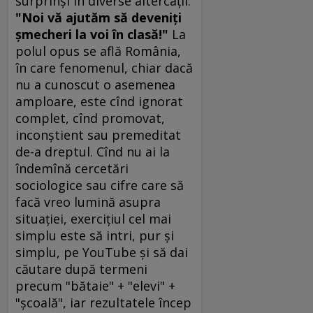
surprinşi în diverse altercaţii.
"Noi vă ajutăm să deveniţi
şmecheri la voi în clasă!"
La
polul opus se află România,
în care fenomenul, chiar dacă
nu a cunoscut o asemenea
amploare, este cînd ignorat
complet, cînd promovat,
inconştient sau premeditat
de-a dreptul. Cînd nu ai la
îndemînă cercetări
sociologice sau cifre care să
facă vreo lumină asupra
situaţiei, exerciţiul cel mai
simplu este să intri, pur şi
simplu, pe YouTube şi să dai
căutare după termeni
precum "bătaie" + "elevi" +
"şcoală", iar rezultatele încep