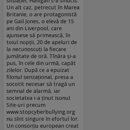
situaţiei, Halligan s-a sinucis.
Un alt caz, petrecut în Marea
Britanie, o are protagonistă
pe Gail Jones, o elevă de 15
ani din Liverpool, care
ajunsese să primească, în
toiul nopţii, 20 de apeluri de
la necunoscuţi la fiecare
jumătate de oră. Tînăra şi-a
pus, în cele din urmă, capăt
zilelor. După ce a epuizat
filonul senzaţional, presa a
socotit necesar să tragă un
semnal de alarmă, iar
societatea i-a ţinut isonul.
Site-uri precum
www.stopcyberbullying.org
nu sînt singure în efortul lor.
Un consorţiu european creat