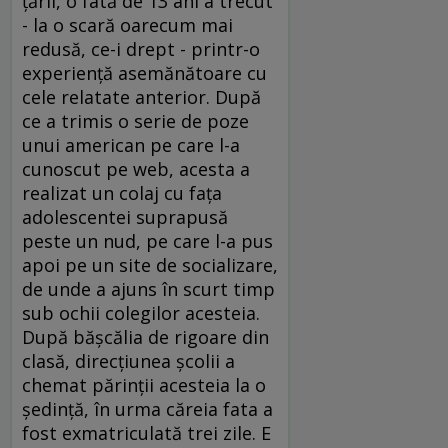
ţării, o fată de 13 ani a trecut
- la o scară oarecum mai
redusă, ce-i drept - printr-o
experienţă asemănătoare cu
cele relatate anterior. După
ce a trimis o serie de poze
unui american pe care l-a
cunoscut pe web, acesta a
realizat un colaj cu faţa
adolescentei suprapusă
peste un nud, pe care l-a pus
apoi pe un site de socializare,
de unde a ajuns în scurt timp
sub ochii colegilor acesteia.
După băşcălia de rigoare din
clasă, direcţiunea şcolii a
chemat părinţii acesteia la o
şedinţă, în urma căreia fata a
fost exmatriculată trei zile. E