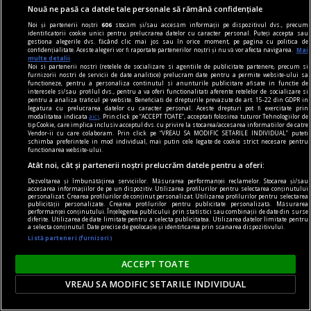
Nouă ne pasă ca datele tale personale să rămână confidențiale
vinuri premium
Noi și partenerii noștri
606
stocăm și/sau accesăm informații pe dispozitivul dvs., precum
identificatorii cookie unici pentru prelucrarea datelor cu caracter personal. Puteți accepta sau
Vinuri premium - selecții exclusiviste pentru
gestiona alegerile dvs. făcând clic mai jos sau în orice moment, pe pagina cu politica de
confidențialitate. Aceste alegeri vor fi raportate partenerilor noștri și nu vă vor afecta navigarea.
Mai
cunoscători
multe detalii
Noi si partenerii nostri (retelele de socializare si agentiile de publicitate partenere, precum si
În lumea vinului, diferența dintre un produs
furnizorii nostri de servicii de date analitice) prelucram date pentru a permite website-ului sa
functioneze, pentru a personaliza continutul si anunturile publicitare afisate in functie de
obișnuit și o experiență memorabilă este dată de
interesele si/sau profilul dvs., pentru a va oferi functionalitati aferente retelelor de socializare si
pentru a analiza traficul pe website. Beneficiati de drepturile prevazute de art. 15-22 din GDPR in
origine, rafinament și atenția la detalii. Pentru
legatura cu prelucrarea datelor cu caracter personal. Aceste drepturi pot fi exercitate prin
modalitatea indicata
aici
. Prin click pe “ACCEPT TOATE”, acceptati folosirea tuturor Tehnologiilor de
cunoscători, alegerea nu se rezumă la o simplă
tip Cookie, care implica inclusiv acceptul dvs. cu privire la stocarea/accesarea informatiilor de catre
Vendor-ii cu care colaboram. Prin click pe “VREAU SA MODIFIC SETARILE INDIVIDUAL” puteti
băutură, ci la o expresie a terroir-ului, a tradiției
schimba preferintele in mod individual, mai putin cele legate de cookie strict necesare pentru
functionarea website-ului.
și a măiestriei vinificatorului.
Atât noi, cât și partenerii noștri prelucrăm datele pentru a oferi:
Dezvoltarea și îmbunătățirea serviciilor. Măsurarea performanței reclamelor. Stocarea și/sau
accesarea informațiilor de pe un dispozitiv. Utilizarea profilurilor pentru selectarea conținutului
personalizat. Crearea profilurilor de conținut personalizat. Utilizarea profilurilor pentru selectarea
publicității personalizate. Crearea profilurilor pentru publicitate personalizată. Măsurarea
performanței conținutului. Înțelegerea publicului prin statistici sau combinații de date din surse
diferite. Utilizarea de date limitate pentru a selecta publicitatea. Utilizarea datelor limitate pentru
a selecta conținutul. Date precise de geolocație și identificarea prin scanarea dispozitivului.
Listă parteneri (furnizori)
ACCEPT TOATE
VREAU SA MODIFIC SETARILE INDIVIDUAL