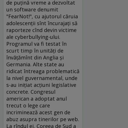
de puţină vreme a dezvoltat
un software denumit
"FearNot!", cu ajutorul căruia
adolescenţii sînt încurajaţi să
raporteze cînd devin victime
ale cyberbullying-ului.
Programul va fi testat în
scurt timp în unităţi de
învăţămînt din Anglia şi
Germania. Alte state au
ridicat întreaga problematică
la nivel guvernamental, unde
s-au iniţiat acţiuni legislative
concrete. Congresul
american a adoptat anul
trecut o lege care
incriminează acest gen de
abuz asupra tinerilor pe web.
La rîndul ei, Coreea de Sud a