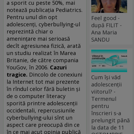
a sporit cu peste 50%, mai
notează publicaţia Pediatrics.
Pentru unul din opt
Feel good -
adolescenţi, cyberbullying-ul
după FILIT -
reprezintă chiar o
Ana Maria
ameninţare mai serioasă
SANDU
decît agresiunea fizică, arată
un studiu realizat în Marea
Britanie, de către compania
YouGov, în 2006.
Cazuri
tragice.
Dincolo de conexiuni
Cum își văd
la Internet tot mai prezente
adolescenții
în rîndul celor fără buletin şi
viitorul? -
de o computer literacy
Termenul
sporită printre adolescenţii
pentru
occidentali, repercusiunile
înscrieri s-a
cyberbullying-ului sînt un
prelungit până
aspect care preocupă din ce
la data de 11
în ce mai acut opinia publică