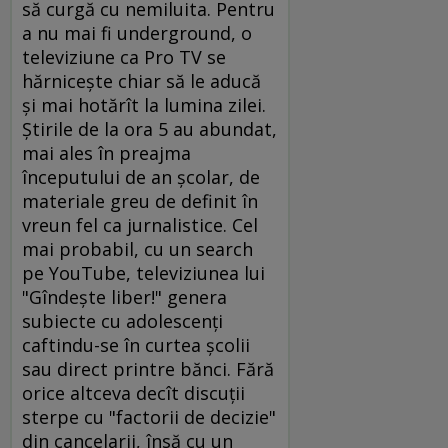
să curgă cu nemiluita. Pentru
a nu mai fi underground, o
televiziune ca Pro TV se
hărniceşte chiar să le aducă
şi mai hotărît la lumina zilei.
Ştirile de la ora 5 au abundat,
mai ales în preajma
începutului de an şcolar, de
materiale greu de definit în
vreun fel ca jurnalistice. Cel
mai probabil, cu un search
pe YouTube, televiziunea lui
"Gîndeşte liber!" genera
subiecte cu adolescenţi
caftindu-se în curtea şcolii
sau direct printre bănci. Fără
orice altceva decît discuţii
sterpe cu "factorii de decizie"
din cancelarii, însă cu un