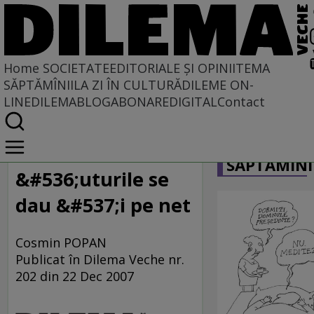
Home
SOCIETATE
EDITORIALE ȘI OPINII
TEMA
SĂPTĂMÎNII
LA ZI ÎN CULTURĂ
DILEME ON-
LINE
DILEMABLOG
ABONARE
DIGITAL
Contact
Home
CARICATU
Societate
SĂPTĂMÎNI
MASS COMEDIA
&#536;uturile se
dau &#537;i pe net
Cosmin POPAN
Publicat în Dilema Veche nr.
202 din 22 Dec 2007