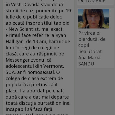
OCTOMBRIE
în Vest. Dovadă stau două
studii de caz, pomenite pe 19
iulie de o publicaţie deloc
aplecată înspre stilul tabloid
- New Scientist, mai exact.
Privirea ei
Primul face referire la Ryan
pierdută, de
Halligan, de 13 ani, hăituit de
copil
luni întregi de colegii de
neajutorat
clasă, care au răspîndit pe
Ana Maria
Messenger zvonul că
SANDU
adolescentul din Vermont,
SUA, ar fi homosexual. O
colegă de clasă extrem de
populară a pretins că îl
place, l-a abordat pe chat,
după care a dat mai departe
toată discuţia purtată online.
Incapabil să facă faţă