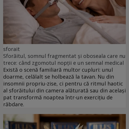
sforait
Sforăitul, somnul fragmentat și oboseala care nu
trece: când zgomotul nopții e un semnal medical
Există o scenă familiară multor cupluri: unul
doarme, celălalt se holbează la tavan. Nu din
insomnii propriu-zise, ci pentru că ritmul haotic
al sforăitului din camera alăturată sau din același
pat transformă noaptea într-un exercițiu de
răbdare.