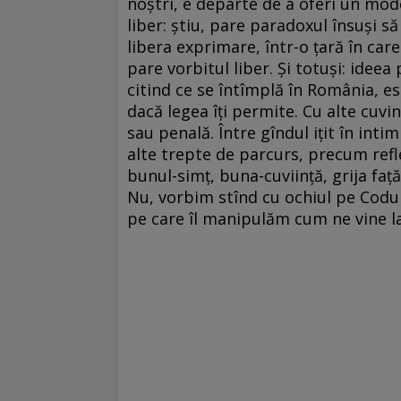
noştri, e departe de a oferi un mod
liber: ştiu, pare paradoxul însuşi să
libera exprimare, într-o ţară în care
pare vorbitul liber. Şi totuşi: ideea
citind ce se întîmplă în România, es
dacă legea îţi permite. Cu alte cuvin
sau penală. Între gîndul iţit în inti
alte trepte de parcurs, precum refl
bunul-simţ, buna-cuviinţă, grija faţ
Nu, vorbim stînd cu ochiul pe Codul 
pe care îl manipulăm cum ne vine l