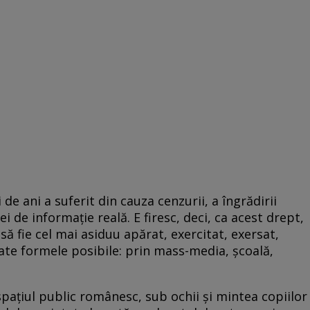
de ani a suferit din cauza cenzurii, a îngrădirii
ei de informaţie reală. E firesc, deci, ca acest drept,
ă fie cel mai asiduu apărat, exercitat, exersat,
oate formele posibile: prin mass-media, şcoală,
 spaţiul public românesc, sub ochii şi mintea copiilor