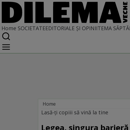
Home
SOCIETATE
EDITORIALE ȘI OPINII
TEMA SĂPTĂ
Home
Societate
Lasă-ţi copiii să vină la tine
Legea, singura barieră 