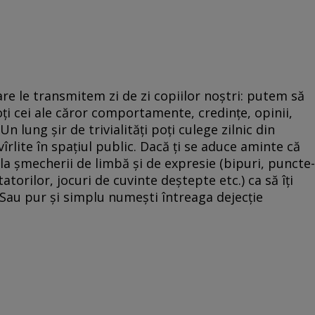
re le transmitem zi de zi copiilor noştri: putem să
ţi cei ale căror comportamente, credinţe, opinii,
Un lung şir de trivialităţi poţi culege zilnic din
rlite în spaţiul public. Dacă ţi se aduce aminte că
i la şmecherii de limbă şi de expresie (bipuri, puncte-
orilor, jocuri de cuvinte deştepte etc.) ca să îţi
 Sau pur şi simplu numeşti întreaga dejecţie