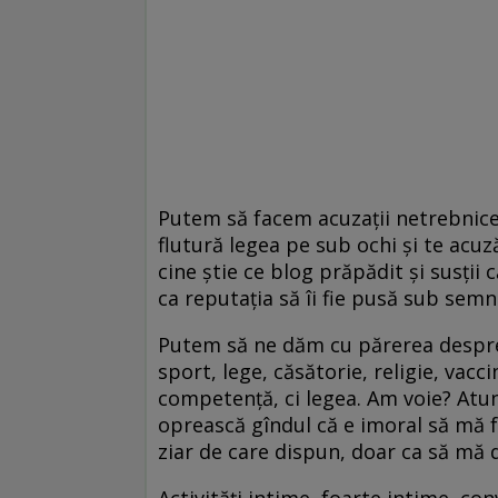
Putem să facem acuzaţii netrebnice,
flutură legea pe sub ochi şi te acuză
cine ştie ce blog prăpădit şi susţii
ca reputaţia să îi fie pusă sub semnu
Putem să ne dăm cu părerea despre 
sport, lege, căsătorie, religie, vac
competenţă, ci legea. Am voie? Atu
oprească gîndul că e imoral să mă 
ziar de care dispun, doar ca să mă 
Activităţi intime, foarte intime, co