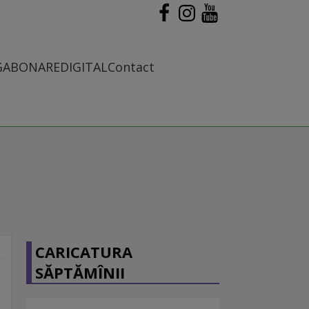
G
ABONARE
DIGITAL
Contact
CARICATURA
SĂPTĂMÎNII