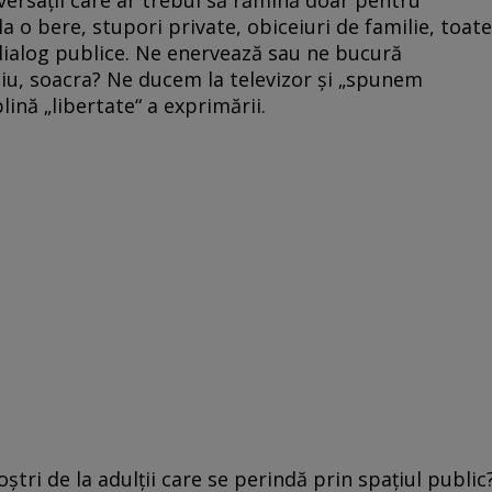
 la o bere, stupori private, obiceiuri de familie, toate
 dialog publice. Ne enervează sau ne bucură
iciu, soacra? Ne ducem la televizor şi „spunem
lină „libertate“ a exprimării.
oştri de la adulţii care se perindă prin spaţiul public