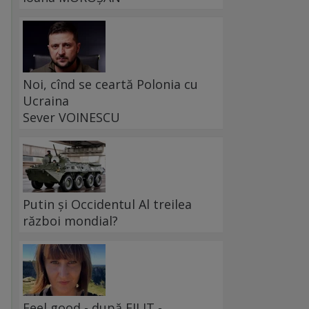
Noi, cînd se ceartă Polonia cu
Ucraina
Sever VOINESCU
Putin și Occidentul Al treilea
război mondial?
Feel good - după FILIT -