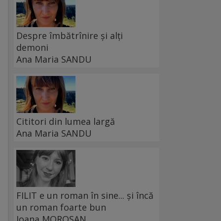
Despre îmbătrînire și alți
demoni
Ana Maria SANDU
Cititori din lumea largă
Ana Maria SANDU
FILIT e un roman în sine... și încă
un roman foarte bun
Ioana MOROȘAN