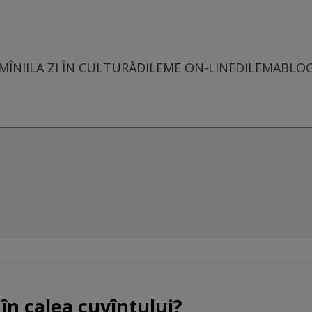
MÎNII
LA ZI ÎN CULTURĂ
DILEME ON-LINE
DILEMABLO
în calea cuvîntului?