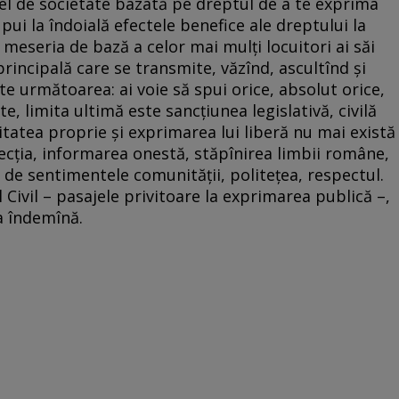
el de societate bazată pe dreptul de a te exprima
 pui la îndoială efectele benefice ale dreptului la
 meseria de bază a celor mai mulţi locuitori ai săi
 principală care se transmite, văzînd, ascultînd şi
te următoarea: ai voie să spui orice, absolut orice,
te, limita ultimă este sancţiunea legislativă, civilă
mitatea proprie şi exprimarea lui liberă nu mai există
ecţia, informarea onestă, stăpînirea limbii române,
ă de sentimentele comunităţii, politeţea, respectul.
Civil – pasajele privitoare la exprimarea publică –,
a îndemînă.