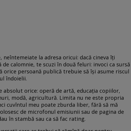
 neîntemeiate la adresa oricui: dacă cineva îţi
 de calomnie, te scuzi în două feluri: invoci ca sursă
 că orice persoană publică trebuie să îşi asume riscul
l îndoielii.
absolut orice: operă de artă, educaţia copiilor,
cinuri, modă, agricultură. Limita nu ne este propria
nci cuvîntul meu poate zburda liber, fără să mă
folosesc de microfonul emisiunii sau de pagina de
dau în stambă sau ca să fac rating.
nversaţii care ar trebui să rămînă doar pentru