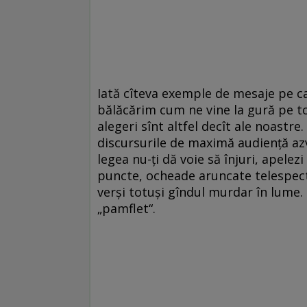
Iată cîteva exemple de mesaje pe ca
bălăcărim cum ne vine la gură pe to
alegeri sînt altfel decît ale noastre. 
discursurile de maximă audienţă azvî
legea nu-ţi dă voie să înjuri, apelez
puncte, ocheade aruncate telespectat
verşi totuşi gîndul murdar în lume.
„pamflet“.