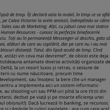
ipsă de timp. Îţi declară asta la mobil, în timp ce se află
l, pe Calea Victoriei la orele amiezii, îndreptîndu-se către
Sales sau de Marketing. Alţii, cu joburi ceva mai statice 
, Human Resources - cunosc la perfecţie binefacerile
viciu. Toţi au în permanenţă Messenger-ul deschis, gata s
uni, alături de care au copilărit, dar pe care nu i-au mai
a blocuri distanţă. Totul, din lipsă acută de timp.
Cînd
, astăzi vin ceva mai devreme!", de obicei este deja
întotdeauna antamate diverse activităţi organizate d
eltă, la un resort luxos şi retras, o sesiune de
materii cu nume năucitoare, precum time
development, sau însoţesc la bere cîte un manager
pentru a implementa aici un sistem-informatic-
, au shooting-uri sau PPM-uri pînă la ore tîrzii din
ietenii, dezbat pe viaţă şi pe moarte eficienţa unei
ul obişnuit!). Dacă lucrează în banking, se recunosc
e şi cămăşile în culori pastelate - aşa cum cere acel