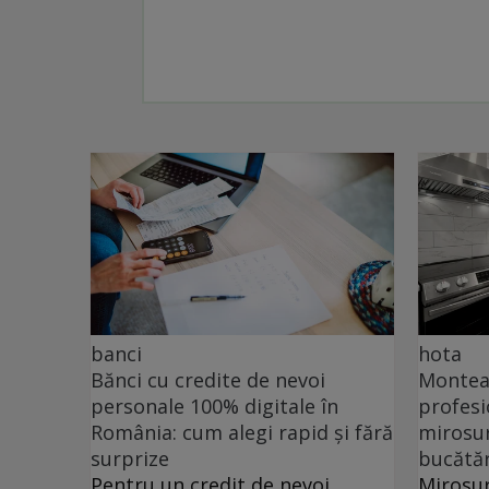
banci
hota
Bănci cu credite de nevoi
Monteaz
personale 100% digitale în
profesi
România: cum alegi rapid și fără
mirosur
surprize
bucătăr
Pentru un credit de nevoi
Mirosur