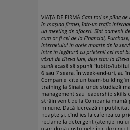
VIAŢA DE FIRMĂ
Cam toţi se plîng de l
în maşina firmei, într-un trafic inferna
un meeting de afaceri. Sînt oamenii de 
cum ar fi cei de la Financial, Purchase
Internetului în orele moarte de la ser
intre în legătură cu prietenii cei mai b
văzut de cîteva luni, deşi stau la cîtev
sună acasă să spună "Iubito/iubitule
6 sau 7 seara. În week-end-uri, au 
Companie: cîte un team-building în D
training la Sinaia, unde studiază 
management sau leadership skills 
străin venit de la Compania mamă 
minune. Dacă lucrează în publicitate
noapte şi, cînd ies la cafenea cu pr
reclame la detergent (atenţie: nu un
uşor după costumele în culori neutr