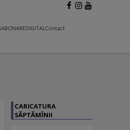
G
ABONARE
DIGITAL
Contact
CARICATURA
SĂPTĂMÎNII