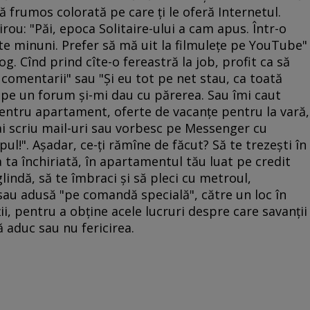
ţă frumos colorată pe care ţi le oferă Internetul.
irou: "Păi, epoca Solitaire-ului a cam apus. Într-o
lte minuni. Prefer să mă uit la filmuleţe pe YouTube"
g. Cînd prind cîte-o fereastră la job, profit ca să
comentarii" sau "Şi eu tot pe net stau, ca toată
u pe un forum şi-mi dau cu părerea. Sau îmi caut
pentru apartament, oferte de vacanţe pentru la vară,
ai scriu mail-uri sau vorbesc pe Messenger cu
mpul!". Aşadar, ce-ţi rămîne de făcut? Să te trezeşti în
a ta închiriată, în apartamentul tău luat pe credit
oglindă, să te îmbraci şi să pleci cu metroul,
sau adusă "pe comandă specială", către un loc în
ii, pentru a obţine acele lucruri despre care savanţii
 aduc sau nu fericirea.