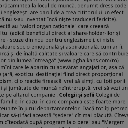
îmbrăcămintea la locul de muncă, denumit dress code
 englezeşti are darul de a crea cititorului un efect
ă nu s-au inventat încă nişte traduceri fericite).
ectă au "valori organizaţionale" care creează
tul (adică beneficiul direct al share-holder-ilor şi
 - scuze din nou pentru englezisme!), ci nişte
loare socio-emoţională şi aspiraţională, cum ar fi:
rcă şi de înaltă calitate şi valoare care să contribui
ilor din lumea întreagă" (www.pgbalkans.com/ro).
mîni care le aparţin cu adevărat angajaţilor, aşa că
ţară, exoticul destinaţiei fiind direct proporţional
, ci o reacţie firească: vrei să simţi, cu toţi porii
luni şi jumătate de muncă neîntreruptă, vrei să vezi un
cate pe altarul companiei.
Colegii şi şefii
Colegii de
 familie. În cazul în care compania este foarte mare,
reunite în jurul departamentelor. Dacă tot îţi petrec
car să-ţi faci această "şedere" cît mai plăcută. Cîtev
şim cîteodată după program la o bere" sau "Mergem