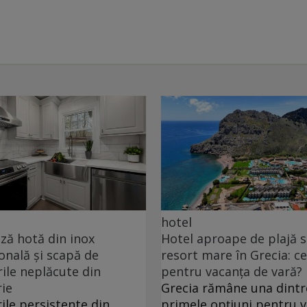
hotel
ă hotă din inox
Hotel aproape de plajă 
onală și scapă de
resort mare în Grecia: ce
ile neplăcute din
pentru vacanța de vară?
ie
Grecia rămâne una dintr
ile persistente din
primele opțiuni pentru 