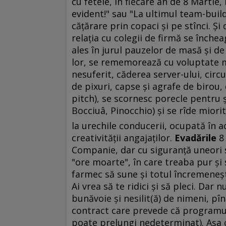
cu fetele, în fiecare an de 8 Martie
evident!" sau "La ultimul team-build
căţărare prin copaci şi pe stînci. Ş
relaţia cu colegii de firmă se înche
ales în jurul pauzelor de masă şi de 
lor, se rememorează cu voluptate ma
nesuferit, căderea server-ului, circ
de pixuri, capse şi agrafe de birou
pitch), se scornesc porecle pentru 
Bocciuâ, Pinocchio) şi se rîde mior
la urechile conducerii, ocupată în 
creativităţii angajaţilor.
Evadările
8 
Companie, dar cu siguranţă uneori 
"ore moarte", în care treaba pur şi
farmec să sune şi totul încremeneşt
Ai vrea să te ridici şi să pleci. Dar 
bunăvoie şi nesilit(ă) de nimeni, pî
contract care prevede că programul (o
poate prelungi nedeterminat). Aşa că