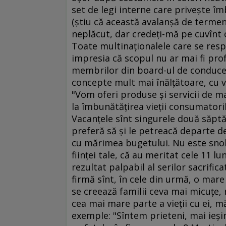
set de legi interne care priveşte 
(ştiu că această avalanşă de termeni
neplăcut, dar credeţi-mă pe cuvînt c
Toate multinaţionalele care se resp
impresia că scopul nu ar mai fi profi
membrilor din board-ul de conducere
concepte mult mai înălţătoare, cu va
"Vom oferi produse şi servicii de ma
la îmbunătăţirea vieţii consumator
Vacanţele sînt singurele două săptă
preferă să şi le petreacă departe de 
cu mărimea bugetului. Nu este snobism
fiinţei tale, că au meritat cele 11 
rezultat palpabil al serilor sacrifi
firmă sînt, în cele din urmă, o mare
se creează familii ceva mai micuţe, 
cea mai mare parte a vieţii cu ei, mă
exemple: "Sîntem prieteni, mai ie