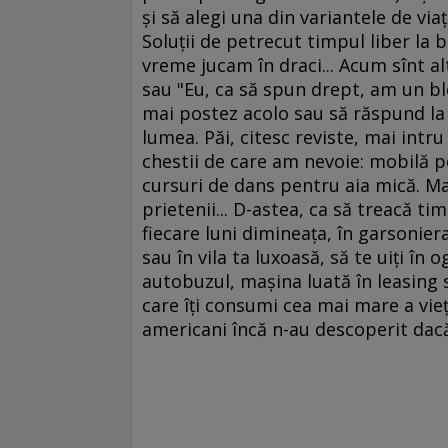
şi să alegi una din variantele de via
Soluţii de petrecut timpul liber la b
vreme jucam în draci... Acum sînt a
sau "Eu, ca să spun drept, am un blo
mai postez acolo sau să răspund la 
lumea. Păi, citesc reviste, mai intr
chestii de care am nevoie: mobilă 
cursuri de dans pentru aia mică. M
prietenii... D-astea, ca să treacă ti
fiecare luni dimineaţa, în garsonier
sau în vila ta luxoasă, să te uiţi în 
autobuzul, maşina luată în leasing 
care îţi consumi cea mai mare a vieţ
americani încă n-au descoperit dacă