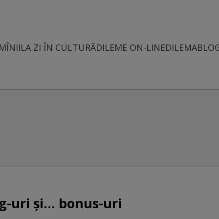
MÎNII
LA ZI ÎN CULTURĂ
DILEME ON-LINE
DILEMABLO
-uri şi... bonus-uri