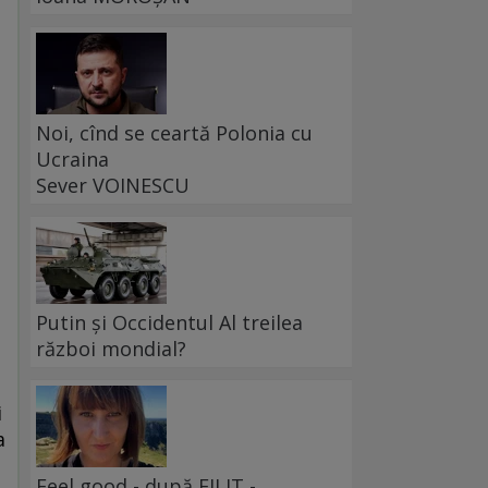
Noi, cînd se ceartă Polonia cu
Ucraina
Sever VOINESCU
e
Putin și Occidentul Al treilea
război mondial?
i
a
Feel good - după FILIT -