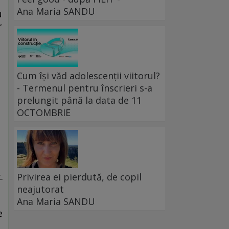
Ana Maria SANDU
u
r
Cum își văd adolescenții viitorul?
- Termenul pentru înscrieri s-a
prelungit până la data de 11
OCTOMBRIE
.
Privirea ei pierdută, de copil
neajutorat
Ana Maria SANDU
e
u