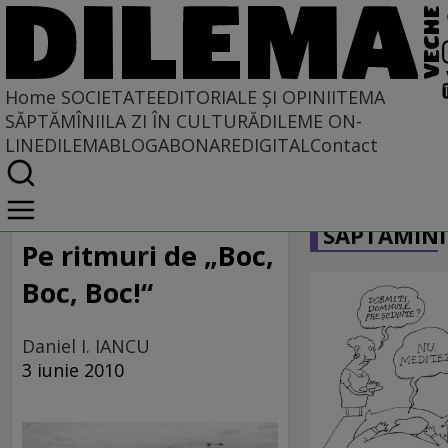
Home
SOCIETATE
EDITORIALE ȘI OPINII
TEMA
SĂPTĂMÎNII
LA ZI ÎN CULTURĂ
DILEME ON-
LINE
DILEMABLOG
ABONARE
DIGITAL
Contact
Home
CARICATU
Societate
SĂPTĂMÎNI
LA SINGULAR ȘI LA PLURAL
Pe ritmuri de „Boc,
Boc, Boc!“
Daniel I. IANCU
3 iunie 2010