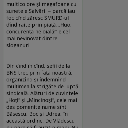
multicolore şi megafoane cu
sunetele Salvării – parcă iau
foc cînd zăresc SMURD-ul
dînd raite prin piaţă. „Huo,
concurenţa neloială!“ e cel
mai nevinovat dintre
sloganuri.
Din cînd în cînd, şefii de la
BNS trec prin faţa noastră,
organizînd şi îndemnînd
mulţimea la strigăte de luptă
sindicală. Alături de cuvintele
„Hoţi“ şi „Mincinoşi“, cele mai
des pomenite nume sînt
Băsescu, Boc şi Udrea, în
această ordine. De Vlădescu
nu pare să fi auzit nimeni. Nu