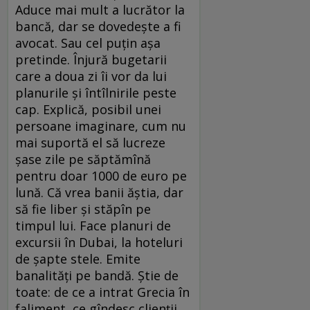
Aduce mai mult a lucrător la
bancă, dar se dovedeşte a fi
avocat. Sau cel puţin aşa
pretinde. Înjură bugetarii
care a doua zi îi vor da lui
planurile şi întîlnirile peste
cap. Explică, posibil unei
persoane imaginare, cum nu
mai suportă el să lucreze
şase zile pe săptămînă
pentru doar 1000 de euro pe
lună. Că vrea banii ăştia, dar
să fie liber şi stăpîn pe
timpul lui. Face planuri de
excursii în Dubai, la hoteluri
de şapte stele. Emite
banalităţi pe bandă. Ştie de
toate: de ce a intrat Grecia în
faliment, ce gîndesc clienţii