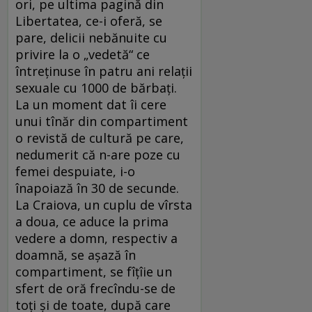
ori, pe ultima pagină din
Libertatea, ce-i oferă, se
pare, delicii nebănuite cu
privire la o „vedetă“ ce
întreţinuse în patru ani relaţii
sexuale cu 1000 de bărbaţi.
La un moment dat îi cere
unui tînăr din compartiment
o revistă de cultură pe care,
nedumerit că n-are poze cu
femei despuiate, i-o
înapoiază în 30 de secunde.
La Craiova, un cuplu de vîrsta
a doua, ce aduce la prima
vedere a domn, respectiv a
doamnă, se aşază în
compartiment, se fîţîie un
sfert de oră frecîndu-se de
toţi şi de toate, după care