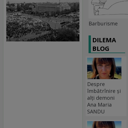
Barburisme
DILEMA
BLOG
Despre
îmbătrînire și
alți demoni
Ana Maria
SANDU