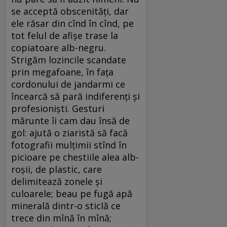
se acceptă obscenităţi, dar
ele răsar din cînd în cînd, pe
tot felul de afişe trase la
copiatoare alb-negru.
Strigăm lozincile scandate
prin megafoane, în faţa
cordonului de jandarmi ce
încearcă să pară indiferenţi şi
profesionişti. Gesturi
mărunte îi cam dau însă de
gol: ajută o ziaristă să facă
fotografii mulţimii stînd în
picioare pe chestiile alea alb-
roşii, de plastic, care
delimitează zonele şi
culoarele; beau pe fugă apă
minerală dintr-o sticlă ce
trece din mînă în mînă;