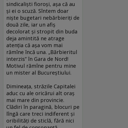
sindicalişti fioroşi, aşa că au
şi ei o scuză. Sîntem doar
nişte bugetari nebărbieriţi de
două zile, iar un afiş
decolorat şi stropit din buda
deja amintită ne atrage
atenţia că aşa vom mai
rămîne încă una. „Bărbieritul
interzis“ în Gara de Nord!
Motivul rămîne pentru mine
un mister al Bucureştiului.
Dimineaţa, străzile Capitalei
aduc cu ale oricărui alt oraş
mai mare din provincie.
Clădiri în paragină, blocuri pe
lîngă care treci indiferent şi
oribilităţi de sticlă, fără nici
un fel de consonanţă