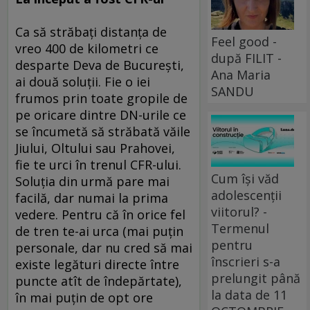
Ca să străbaţi distanţa de
Feel good -
vreo 400 de kilometri ce
după FILIT -
desparte Deva de Bucureşti,
Ana Maria
ai două soluţii. Fie o iei
SANDU
frumos prin toate gropile de
pe oricare dintre DN-urile ce
se încumetă să străbată văile
Jiului, Oltului sau Prahovei,
fie te urci în trenul CFR-ului.
Cum își văd
Soluţia din urmă pare mai
adolescenții
facilă, dar numai la prima
viitorul? -
vedere. Pentru că în orice fel
Termenul
de tren te-ai urca (mai puţin
pentru
personale, dar nu cred să mai
înscrieri s-a
existe legături directe între
prelungit până
puncte atît de îndepărtate),
la data de 11
în mai puţin de opt ore