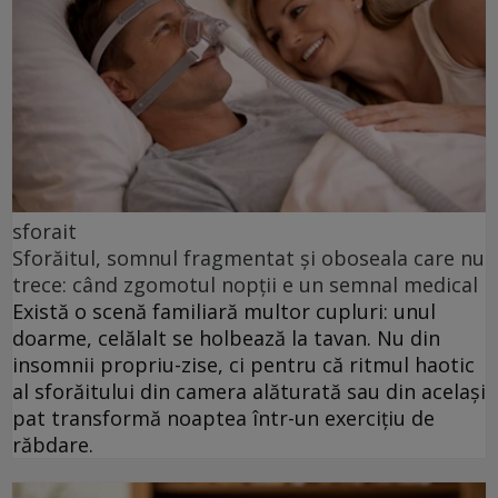
sforait
Sforăitul, somnul fragmentat și oboseala care nu
trece: când zgomotul nopții e un semnal medical
Există o scenă familiară multor cupluri: unul
doarme, celălalt se holbează la tavan. Nu din
insomnii propriu-zise, ci pentru că ritmul haotic
al sforăitului din camera alăturată sau din același
pat transformă noaptea într-un exercițiu de
răbdare.