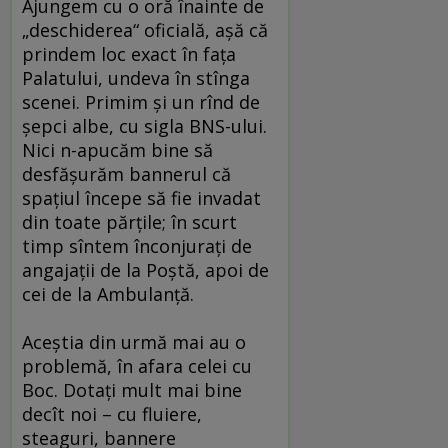
Ajungem cu o oră înainte de
„deschiderea“ oficială, aşă că
prindem loc exact în faţa
Palatului, undeva în stînga
scenei. Primim şi un rînd de
şepci albe, cu sigla BNS-ului.
Nici n-apucăm bine să
desfăşurăm bannerul că
spaţiul începe să fie invadat
din toate părţile; în scurt
timp sîntem înconjuraţi de
angajaţii de la Poştă, apoi de
cei de la Ambulanţă.
Aceştia din urmă mai au o
problemă, în afara celei cu
Boc. Dotaţi mult mai bine
decît noi – cu fluiere,
steaguri, bannere