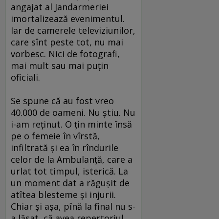
angajat al Jandarmeriei
imortalizează evenimentul.
Iar de camerele televiziunilor,
care sînt peste tot, nu mai
vorbesc. Nici de fotografi,
mai mult sau mai puţin
oficiali.
Se spune că au fost vreo
40.000 de oameni. Nu ştiu. Nu
i-am reţinut. O ţin minte însă
pe o femeie în vîrstă,
infiltrată şi ea în rîndurile
celor de la Ambulanţă, care a
urlat tot timpul, isterică. La
un moment dat a răguşit de
atîtea blesteme şi injurii.
Chiar şi aşa, pînă la final nu s-
a lăsat, că avea repertoriul