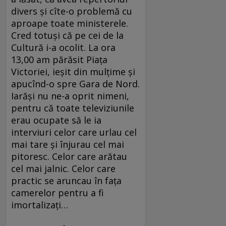
divers şi cîte-o problemă cu
aproape toate ministerele.
Cred totuşi că pe cei de la
Cultură i-a ocolit. La ora
13,00 am părăsit Piaţa
Victoriei, ieşit din mulţime şi
apucînd-o spre Gara de Nord.
Iarăşi nu ne-a oprit nimeni,
pentru că toate televiziunile
erau ocupate să le ia
interviuri celor care urlau cel
mai tare şi înjurau cel mai
pitoresc. Celor care arătau
cel mai jalnic. Celor care
practic se aruncau în faţa
camerelor pentru a fi
imortalizaţi…