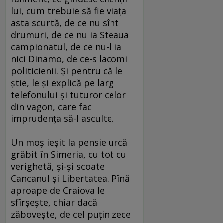
lui, cum trebuie să fie viaţa
asta scurtă, de ce nu sînt
drumuri, de ce nu ia Steaua
campionatul, de ce nu-l ia
nici Dinamo, de ce-s lacomi
politicienii. Şi pentru că le
ştie, le şi explică pe larg
telefonului şi tuturor celor
din vagon, care fac
imprudenţa să-l asculte.
Un moş ieşit la pensie urcă
grăbit în Simeria, cu tot cu
verighetă, şi-şi scoate
Cancanul şi Libertatea. Pînă
aproape de Craiova le
sfîrşeşte, chiar dacă
zăboveşte, de cel puţin zece