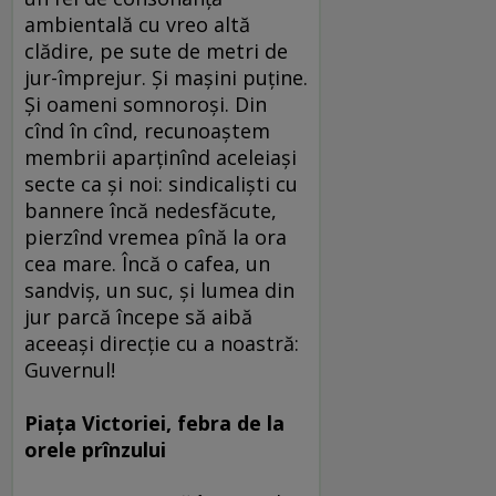
ambientală cu vreo altă
clădire, pe sute de metri de
jur-împrejur. Şi maşini puţine.
Şi oameni somnoroşi. Din
cînd în cînd, recunoaştem
membrii aparţinînd aceleiaşi
secte ca şi noi: sindicalişti cu
bannere încă nedesfăcute,
pierzînd vremea pînă la ora
cea mare. Încă o cafea, un
sandviş, un suc, şi lumea din
jur parcă începe să aibă
aceeaşi direcţie cu a noastră:
Guvernul!
Piaţa Victoriei, febra de la
orele prînzului