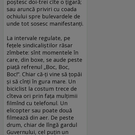
poştesc doi-trei cîte o ţigară;
sau aruncă priviri cu coada
ochiului spre bulevardele de
unde tot sosesc manifestanţi.
La intervale regulate, pe
feţele sindicaliştilor răsar
zîmbete: sînt momentele în
care, din boxe, se aude peste
piaţă refrenul „Boc, Boc,
Boc!“. Chiar că-ţi vine să ţopăi
şi să cînţi în gura mare. Un
biciclist la costum trece de
cîteva ori prin faţa mulţimii
filmînd cu telefonul. Un
elicopter sau poate două
filmează din aer. De peste
drum, chiar de lîngă gardul
Guvernului, cel puţin un