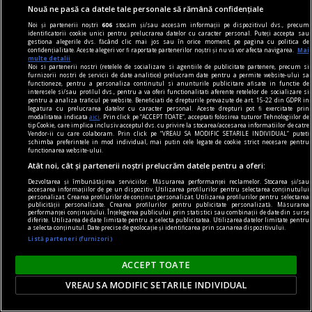
Nouă ne pasă ca datele tale personale să rămână confidențiale
Noi și partenerii noștri
606
stocăm și/sau accesăm informații pe dispozitivul dvs., precum
identificatorii cookie unici pentru prelucrarea datelor cu caracter personal. Puteți accepta sau
gestiona alegerile dvs. făcând clic mai jos sau în orice moment, pe pagina cu politica de
confidențialitate. Aceste alegeri vor fi raportate partenerilor noștri și nu vă vor afecta navigarea.
Mai
multe detalii
Noi si partenerii nostri (retelele de socializare si agentiile de publicitate partenere, precum si
furnizorii nostri de servicii de date analitice) prelucram date pentru a permite website-ului sa
functioneze, pentru a personaliza continutul si anunturile publicitare afisate in functie de
interesele si/sau profilul dvs., pentru a va oferi functionalitati aferente retelelor de socializare si
pentru a analiza traficul pe website. Beneficiati de drepturile prevazute de art. 15-22 din GDPR in
legatura cu prelucrarea datelor cu caracter personal. Aceste drepturi pot fi exercitate prin
modalitatea indicata
aici
. Prin click pe “ACCEPT TOATE”, acceptati folosirea tuturor Tehnologiilor de
tip Cookie, care implica inclusiv acceptul dvs. cu privire la stocarea/accesarea informatiilor de catre
Vendor-ii cu care colaboram. Prin click pe “VREAU SA MODIFIC SETARILE INDIVIDUAL” puteti
schimba preferintele in mod individual, mai putin cele legate de cookie strict necesare pentru
functionarea website-ului.
autobronzant
Atât noi, cât și partenerii noștri prelucrăm datele pentru a oferi:
Autobronzant gradual: Ce este și cum
Dezvoltarea și îmbunătățirea serviciilor. Măsurarea performanței reclamelor. Stocarea și/sau
accesarea informațiilor de pe un dispozitiv. Utilizarea profilurilor pentru selectarea conținutului
funcționează
personalizat. Crearea profilurilor de conținut personalizat. Utilizarea profilurilor pentru selectarea
publicității personalizate. Crearea profilurilor pentru publicitate personalizată. Măsurarea
performanței conținutului. Înțelegerea publicului prin statistici sau combinații de date din surse
Autobronzantul gradual este o loțiune sau cremă
diferite. Utilizarea de date limitate pentru a selecta publicitatea. Utilizarea datelor limitate pentru
a selecta conținutul. Date precise de geolocație și identificarea prin scanarea dispozitivului.
care îți oferă un bronz treptat, prin aplicări
Listă parteneri (furnizori)
repetate, fără expunere la soare. Îl folosești
ACCEPT TOATE
zilnic, ca pe o cremă de corp, iar culoarea se
intensifică de la o zi la alta. Rezultatul? Un ton
VREAU SA MODIFIC SETARILE INDIVIDUAL
cald, uniform, pe care îl controlezi ușor.