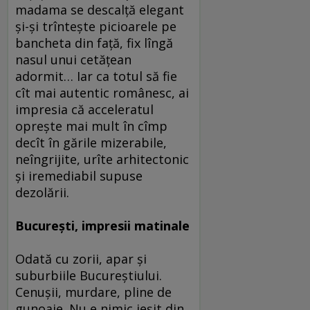
madama se descalţă elegant
şi-şi trînteşte picioarele pe
bancheta din faţă, fix lîngă
nasul unui cetăţean
adormit… Iar ca totul să fie
cît mai autentic românesc, ai
impresia că acceleratul
opreşte mai mult în cîmp
decît în gările mizerabile,
neîngrijite, urîte arhitectonic
şi iremediabil supuse
dezolării.
Bucureşti, impresii matinale
Odată cu zorii, apar şi
suburbiile Bucureştiului.
Cenuşii, murdare, pline de
gunoaie. Nu e nimic ieşit din