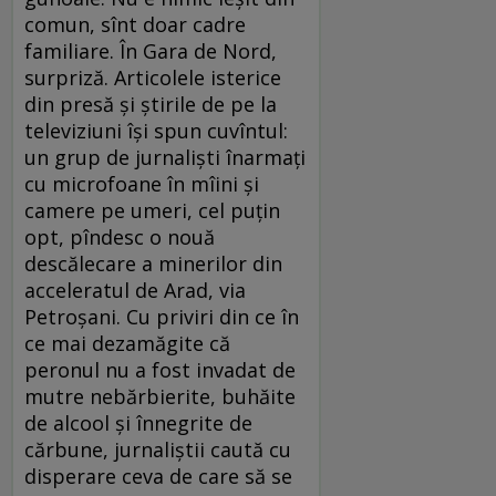
comun, sînt doar cadre
familiare. În Gara de Nord,
surpriză. Articolele isterice
din presă şi ştirile de pe la
televiziuni îşi spun cuvîntul:
un grup de jurnalişti înarmaţi
cu microfoane în mîini şi
camere pe umeri, cel puţin
opt, pîndesc o nouă
descălecare a minerilor din
acceleratul de Arad, via
Petroşani. Cu priviri din ce în
ce mai dezamăgite că
peronul nu a fost invadat de
mutre nebărbierite, buhăite
de alcool şi înnegrite de
cărbune, jurnaliştii caută cu
disperare ceva de care să se