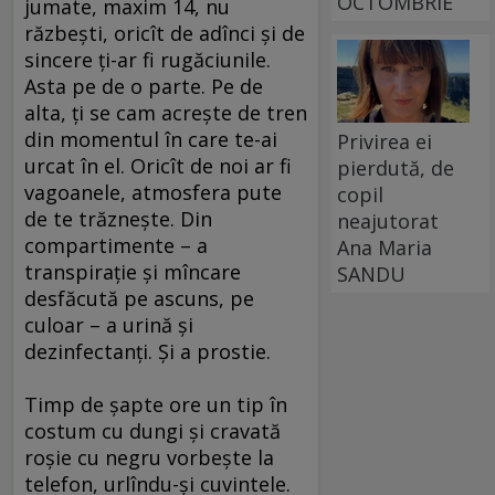
OCTOMBRIE
jumate, maxim 14, nu
răzbeşti, oricît de adînci şi de
sincere ţi-ar fi rugăciunile.
Asta pe de o parte. Pe de
alta, ţi se cam acreşte de tren
din momentul în care te-ai
Privirea ei
urcat în el. Oricît de noi ar fi
pierdută, de
vagoanele, atmosfera pute
copil
de te trăzneşte. Din
neajutorat
compartimente – a
Ana Maria
transpiraţie şi mîncare
SANDU
desfăcută pe ascuns, pe
culoar – a urină şi
dezinfectanţi. Şi a prostie.
Timp de şapte ore un tip în
costum cu dungi şi cravată
roşie cu negru vorbeşte la
telefon, urlîndu-şi cuvintele.