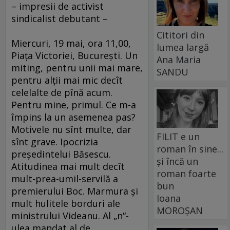
– impresii de activist
sindicalist debutant –
Cititori din
Miercuri, 19 mai, ora 11,00,
lumea largă
Piaţa Victoriei, Bucureşti. Un
Ana Maria
miting, pentru unii mai mare,
SANDU
pentru alţii mai mic decît
celelalte de pînă acum.
Pentru mine, primul. Ce m-a
împins la un asemenea pas?
Motivele nu sînt multe, dar
FILIT e un
sînt grave. Ipocrizia
roman în sine...
preşedintelui Băsescu.
și încă un
Atitudinea mai mult decît
roman foarte
mult-prea-umil-servilă a
bun
premierului Boc. Marmura şi
Ioana
mult hulitele borduri ale
MOROȘAN
ministrului Videanu. Al „n“-
ulea mandat al de