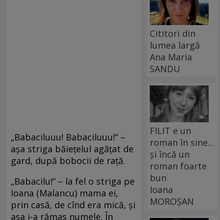
Cititori din
lumea largă
Ana Maria
SANDU
FILIT e un
„Babaciluuu! Babaciluuu!“ –
roman în sine...
aşa striga băieţelul agăţat de
și încă un
gard, după bobocii de raţă.
roman foarte
bun
„Babacilu!“ – la fel o striga pe
Ioana
Ioana (Malancu) mama ei,
MOROȘAN
prin casă, de cînd era mică, şi
aşa i-a rămas numele. În