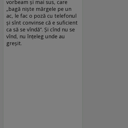
vorbeam şi mai sus, care
„bagă nişte mărgele pe un
ac, le fac o poză cu telefonul
şi sînt convinse că e suficient
ca să se vîndă“. Şi cînd nu se
vînd, nu înţeleg unde au
greşit.