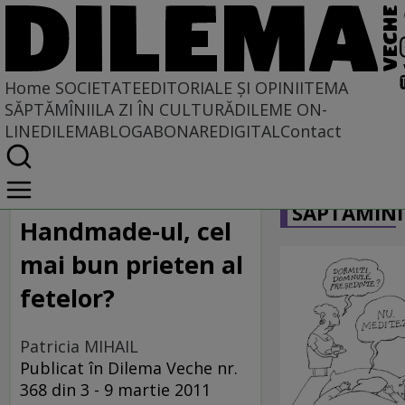
Home
SOCIETATE
EDITORIALE ȘI OPINII
TEMA
SĂPTĂMÎNII
LA ZI ÎN CULTURĂ
DILEME ON-
LINE
DILEMABLOG
ABONARE
DIGITAL
Contact
Home
CARICATU
Societate
SĂPTĂMÎNI
LA SINGULAR ȘI LA PLURAL
Handmade-ul, cel
mai bun prieten al
fetelor?
Patricia MIHAIL
Publicat în Dilema Veche nr.
368 din 3 - 9 martie 2011