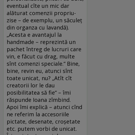
eventual cîte un mic dar
alăturat comenzii propriu-
zise – de exemplu, un săculeţ
din organza cu lavandă).
„Acesta e avantajul la
handmade – reprezintă un
pachet întreg de lucruri care
vin, e făcut cu drag, multe
sînt comenzi speciale.“ Bine,
bine, revin eu, atunci sînt
toate unicat, nu? „Atît cît
creatorii lor le dau
posibilitatea să fie“ – îmi
răspunde Ioana zîmbind.
Apoi îmi explică – atunci cînd
ne referim la accesoriile
pictate, desenate, croşetate
etc. putem vorbi de unicat.