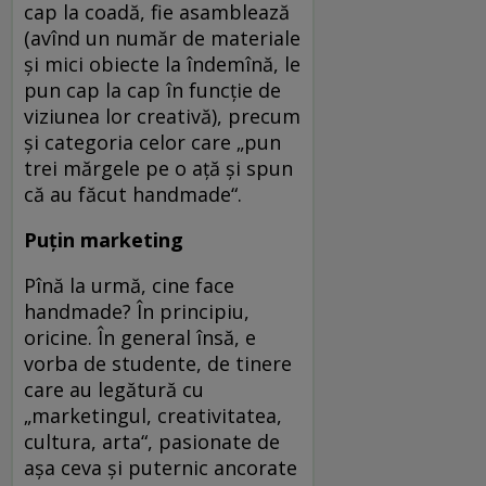
cap la coadă, fie asamblează
(avînd un număr de materiale
şi mici obiecte la îndemînă, le
pun cap la cap în funcţie de
viziunea lor creativă), precum
şi categoria celor care „pun
trei mărgele pe o aţă şi spun
că au făcut handmade“.
Puţin marketing
Pînă la urmă, cine face
handmade? În principiu,
oricine. În general însă, e
vorba de studente, de tinere
care au legătură cu
„marketingul, creativitatea,
cultura, arta“, pasionate de
aşa ceva şi puternic ancorate