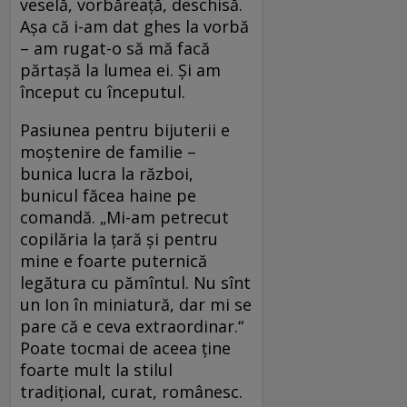
veselă, vorbăreaţă, deschisă.
Aşa că i-am dat ghes la vorbă
– am rugat-o să mă facă
părtaşă la lumea ei. Şi am
început cu începutul.
Pasiunea pentru bijuterii e
moştenire de familie –
bunica lucra la război,
bunicul făcea haine pe
comandă. „Mi-am petrecut
copilăria la ţară şi pentru
mine e foarte puternică
legătura cu pămîntul. Nu sînt
un Ion în miniatură, dar mi se
pare că e ceva extraordinar.“
Poate tocmai de aceea ţine
foarte mult la stilul
tradiţional, curat, românesc.