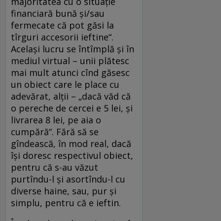
majoritatea cu o situaţie
financiară bună şi/sau
fermecate că pot găsi la
tîrguri accesorii ieftine“.
Acelaşi lucru se întîmplă şi în
mediul virtual – unii plătesc
mai mult atunci cînd găsesc
un obiect care le place cu
adevărat, alţii – „dacă văd că
o pereche de cercei e 5 lei, şi
livrarea 8 lei, pe aia o
cumpără“. Fără să se
gîndească, în mod real, dacă
îşi doresc respectivul obiect,
pentru că s-au văzut
purtîndu-l şi asortîndu-l cu
diverse haine, sau, pur şi
simplu, pentru că e ieftin.