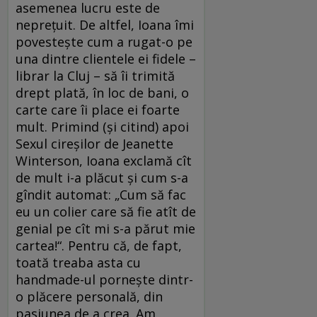
asemenea lucru este de
nepreţuit. De altfel, Ioana îmi
povesteşte cum a rugat-o pe
una dintre clientele ei fidele –
librar la Cluj – să îi trimită
drept plată, în loc de bani, o
carte care îi place ei foarte
mult. Primind (şi citind) apoi
Sexul cireşilor de Jeanette
Winterson, Ioana exclamă cît
de mult i-a plăcut şi cum s-a
gîndit automat: „Cum să fac
eu un colier care să fie atît de
genial pe cît mi s-a părut mie
cartea!“. Pentru că, de fapt,
toată treaba asta cu
handmade-ul porneşte dintr-
o plăcere personală, din
pasiunea de a crea. Am