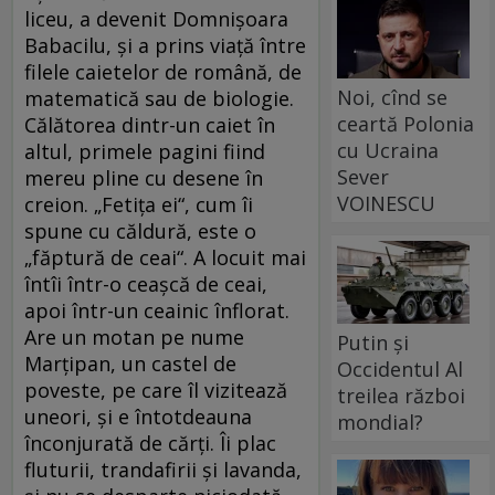
liceu, a devenit Domnişoara
Babacilu, şi a prins viaţă între
filele caietelor de română, de
Noi, cînd se
matematică sau de biologie.
ceartă Polonia
Călătorea dintr-un caiet în
cu Ucraina
altul, primele pagini fiind
Sever
mereu pline cu desene în
VOINESCU
creion. „Fetiţa ei“, cum îi
spune cu căldură, este o
„făptură de ceai“. A locuit mai
întîi într-o ceaşcă de ceai,
apoi într-un ceainic înflorat.
Are un motan pe nume
Putin și
Marţipan, un castel de
Occidentul Al
poveste, pe care îl vizitează
treilea război
uneori, şi e întotdeauna
mondial?
înconjurată de cărţi. Îi plac
fluturii, trandafirii şi lavanda,