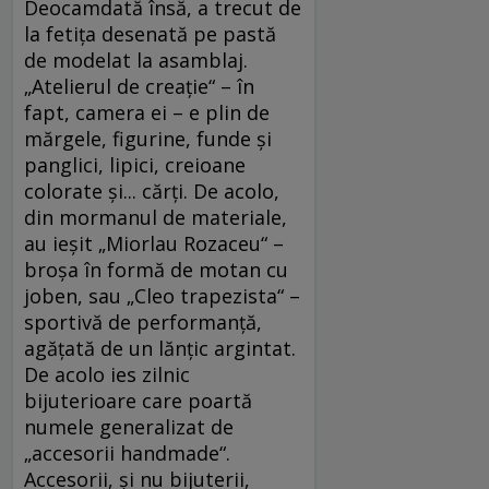
Deocamdată însă, a trecut de
la fetiţa desenată pe pastă
de modelat la asamblaj.
„Atelierul de creaţie“ – în
fapt, camera ei – e plin de
mărgele, figurine, funde şi
panglici, lipici, creioane
colorate şi... cărţi. De acolo,
din mormanul de materiale,
au ieşit „Miorlau Rozaceu“ –
broşa în formă de motan cu
joben, sau „Cleo trapezista“ –
sportivă de performanţă,
agăţată de un lănţic argintat.
De acolo ies zilnic
bijuterioare care poartă
numele generalizat de
„accesorii handmade“.
Accesorii, şi nu bijuterii,