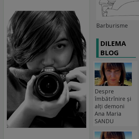
Barburisme
DILEMA
BLOG
Despre
îmbătrînire și
alți demoni
Ana Maria
SANDU