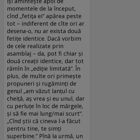
Îşi aminteşte apoi de
momentele de la început,
cînd „fetiţa ei“ apărea peste
tot – indiferent de cîte ori ar
desena-o, nu ar exista două
fetiţe identice. Dacă vorbim
de cele realizate prin
asamblaj – da, pot fi chiar şi
două creaţii identice, dar tot
rămîn în „ediţie limitată“. În
plus, de multe ori primeşte
propuneri şi rugăminţi de
genul „am văzut lanţul cu
cheiţă, aş vrea şi eu unul, dar
cu perluţe în loc de mărgele,
şi să fie mai lung/mai scurt“.
„Cînd ştii că cineva l-a făcut
pentru tine, te simţi
superbine.“ Pînă la urmă, un