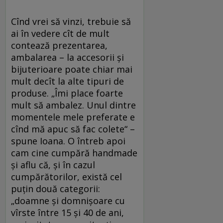
Cînd vrei să vinzi, trebuie să
ai în vedere cît de mult
contează prezentarea,
ambalarea – la accesorii şi
bijuterioare poate chiar mai
mult decît la alte tipuri de
produse. „Îmi place foarte
mult să ambalez. Unul dintre
momentele mele preferate e
cînd mă apuc să fac colete“ –
spune Ioana. O întreb apoi
cam cine cumpără handmade
şi aflu că, şi în cazul
cumpărătorilor, există cel
puţin două categorii:
„doamne şi domnişoare cu
vîrste între 15 şi 40 de ani,