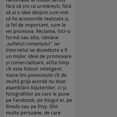
fără să ştii ce urmăreşti, fără
să ai o idee despre cum vrei
să fie accesoriile realizate şi,
la fel de important, cum le
vei promova. Reclama, într-o
formă sau alta, rămâne
„sufletul comerţului“. Iar
Internetul se dovedeşte a fi
un mijloc ideal de promovare
şi comercializare, atîta timp
cît este folosit inteligent.
Ioana îmi povesteşte cît de
multă grijă acordă nu doar
asamblării bijuteriilor, ci şi
fotografiilor pe care le pune
pe Facebook, pe blogul ei, pe
Breslo sau pe Etsy. Sînt
multe persoane, de care