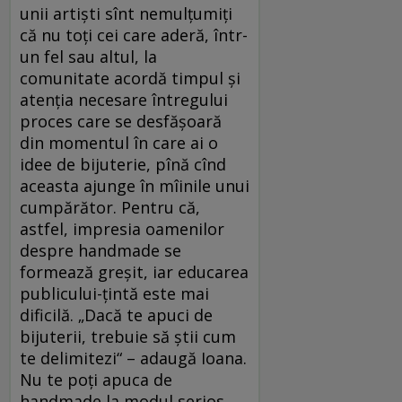
unii artişti sînt nemulţumiţi
că nu toţi cei care aderă, într-
un fel sau altul, la
comunitate acordă timpul şi
atenţia necesare întregului
proces care se desfăşoară
din momentul în care ai o
idee de bijuterie, pînă cînd
aceasta ajunge în mîinile unui
cumpărător. Pentru că,
astfel, impresia oamenilor
despre handmade se
formează greşit, iar educarea
publicului-ţintă este mai
dificilă. „Dacă te apuci de
bijuterii, trebuie să ştii cum
te delimitezi“ – adaugă Ioana.
Nu te poţi apuca de
handmade la modul serios