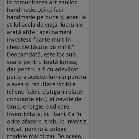
în comunitatea artizanilor
handmade. „Cînd faci
handmade pe bune şi aderi la
stilul acela de viaţă, lucrurile
arată altfel; acei oameni
investesc foarte mult în
chestiile făcute de mînă.“
Deocamdată, este loc sub
soare pentru toată lumea,
dar pentru a fi cu adevărat
parte a acestei lumi şi pentru
a avea şi rezultate vizibile
(clienţi fideli, cîştiguri relativ
constante etc.), ai nevoie de
timp, energie, dedicare,
inventivitate, şi... bani. Ca în
orice afacere, trebuie investit
iniţial, pentru a culege
roadele mai tîrziu. De aceea,