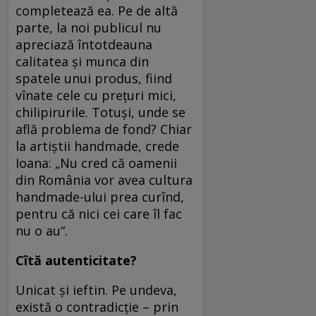
completează ea. Pe de altă
parte, la noi publicul nu
apreciază întotdeauna
calitatea şi munca din
spatele unui produs, fiind
vînate cele cu preţuri mici,
chilipirurile. Totuşi, unde se
află problema de fond? Chiar
la artiştii handmade, crede
Ioana: „Nu cred că oamenii
din România vor avea cultura
handmade-ului prea curînd,
pentru că nici cei care îl fac
nu o au“.
Cîtă autenticitate?
Unicat şi ieftin. Pe undeva,
există o contradicţie – prin