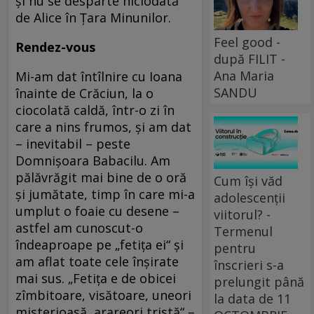
şi nu se desparte niciodată
de Alice în Ţara Minunilor.
Feel good -
Rendez-vous
după FILIT -
Ana Maria
Mi-am dat întîlnire cu Ioana
SANDU
înainte de Crăciun, la o
ciocolată caldă, într-o zi în
care a nins frumos, şi am dat
– inevitabil – peste
Domnişoara Babacilu. Am
pălăvrăgit mai bine de o oră
Cum își văd
şi jumătate, timp în care mi-a
adolescenții
umplut o foaie cu desene –
viitorul? -
astfel am cunoscut-o
Termenul
îndeaproape pe „fetiţa ei“ şi
pentru
am aflat toate cele înşirate
înscrieri s-a
mai sus. „Fetiţa e de obicei
prelungit până
zîmbitoare, visătoare, uneori
la data de 11
misterioasă, arareori tristă“ –