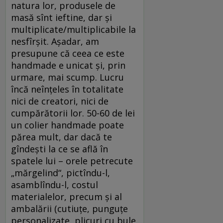
natura lor, produsele de
masă sînt ieftine, dar şi
multiplicate/multiplicabile la
nesfîrşit. Aşadar, am
presupune că ceea ce este
handmade e unicat şi, prin
urmare, mai scump. Lucru
încă neînţeles în totalitate
nici de creatori, nici de
cumpărătorii lor. 50-60 de lei
un colier handmade poate
părea mult, dar dacă te
gîndeşti la ce se află în
spatele lui – orele petrecute
„mărgelind“, pictîndu-l,
asamblîndu-l, costul
materialelor, precum şi al
ambalării (cutiuţe, punguţe
personalizate, plicuri cu bule,