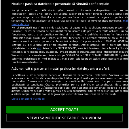
Nouă ne pasă ca datele tale personale să rămână confidențiale
anvelope
Noi și partenerii noștri
606
stocăm și/sau accesăm informații pe dispozitivul dvs., precum
Anvelope all season în oraș: soluție practică sau
identificatorii cookie unici pentru prelucrarea datelor cu caracter personal. Puteți accepta sau
gestiona alegerile dvs. făcând clic mai jos sau în orice moment, pe pagina cu politica de
compromis?
confidențialitate. Aceste alegeri vor fi raportate partenerilor noștri și nu vă vor afecta navigarea.
Mai
multe detalii
În oraș, mașina este folosită diferit față de
Noi si partenerii nostri (retelele de socializare si agentiile de publicitate partenere, precum si
furnizorii nostri de servicii de date analitice) prelucram date pentru a permite website-ului sa
drumurile lungi sau traseele montane. Distanțele
functioneze, pentru a personaliza continutul si anunturile publicitare afisate in functie de
interesele si/sau profilul dvs., pentru a va oferi functionalitati aferente retelelor de socializare si
sunt mai scurte, opririle sunt mai dese, vitezele
pentru a analiza traficul pe website. Beneficiati de drepturile prevazute de art. 15-22 din GDPR in
legatura cu prelucrarea datelor cu caracter personal. Aceste drepturi pot fi exercitate prin
sunt mai mici, iar asfaltul poate trece rapid de la
modalitatea indicata
aici
. Prin click pe “ACCEPT TOATE”, acceptati folosirea tuturor Tehnologiilor de
tip Cookie, care implica inclusiv acceptul dvs. cu privire la stocarea/accesarea informatiilor de catre
uscat la umed, mai ales în perioadele cu vreme
Vendor-ii cu care colaboram. Prin click pe “VREAU SA MODIFIC SETARILE INDIVIDUAL” puteti
schimba preferintele in mod individual, mai putin cele legate de cookie strict necesare pentru
schimbătoare.
functionarea website-ului.
Atât noi, cât și partenerii noștri prelucrăm datele pentru a oferi:
Dezvoltarea și îmbunătățirea serviciilor. Măsurarea performanței reclamelor. Stocarea și/sau
accesarea informațiilor de pe un dispozitiv. Utilizarea profilurilor pentru selectarea conținutului
personalizat. Crearea profilurilor de conținut personalizat. Utilizarea profilurilor pentru selectarea
publicității personalizate. Crearea profilurilor pentru publicitate personalizată. Măsurarea
performanței conținutului. Înțelegerea publicului prin statistici sau combinații de date din surse
diferite. Utilizarea de date limitate pentru a selecta publicitatea. Utilizarea datelor limitate pentru
a selecta conținutul. Date precise de geolocație și identificarea prin scanarea dispozitivului.
Listă parteneri (furnizori)
ACCEPT TOATE
VREAU SA MODIFIC SETARILE INDIVIDUAL