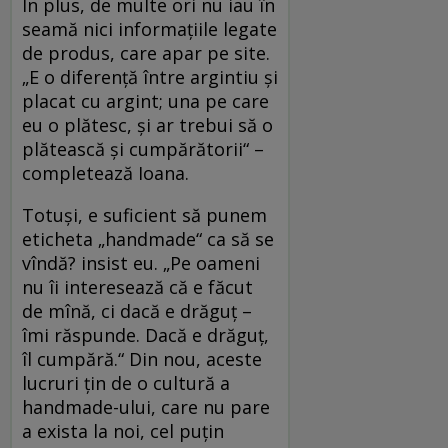
În plus, de multe ori nu iau în
seamă nici informaţiile legate
de produs, care apar pe site.
„E o diferenţă între argintiu şi
placat cu argint; una pe care
eu o plătesc, şi ar trebui să o
plătească şi cumpărătorii“ –
completează Ioana.
Totuşi, e suficient să punem
eticheta „handmade“ ca să se
vîndă? insist eu. „Pe oameni
nu îi interesează că e făcut
de mînă, ci dacă e drăguţ –
îmi răspunde. Dacă e drăguţ,
îl cumpără.“ Din nou, aceste
lucruri ţin de o cultură a
handmade-ului, care nu pare
a exista la noi, cel puţin