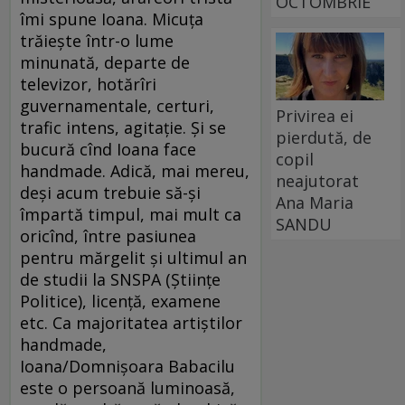
OCTOMBRIE
îmi spune Ioana. Micuţa
trăieşte într-o lume
minunată, departe de
televizor, hotărîri
guvernamentale, certuri,
Privirea ei
trafic intens, agitaţie. Şi se
pierdută, de
bucură cînd Ioana face
copil
handmade. Adică, mai mereu,
neajutorat
deşi acum trebuie să-şi
Ana Maria
împartă timpul, mai mult ca
SANDU
oricînd, între pasiunea
pentru mărgelit şi ultimul an
de studii la SNSPA (Ştiinţe
Politice), licenţă, examene
etc. Ca majoritatea artiştilor
handmade,
Ioana/Domnişoara Babacilu
este o persoană luminoasă,