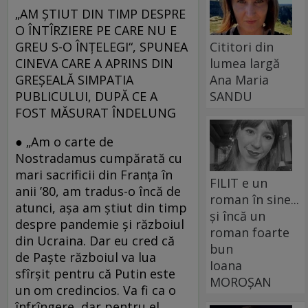
„AM ȘTIUT DIN TIMP DESPRE
O ÎNTÎRZIERE PE CARE NU E
GREU S-O ÎNȚELEGI“, SPUNEA
Cititori din
CINEVA CARE A APRINS DIN
lumea largă
GREȘEALĂ SIMPATIA
Ana Maria
PUBLICULUI, DUPĂ CE A
SANDU
FOST MĂSURAT ÎNDELUNG
● „Am o carte de
Nostradamus cumpărată cu
mari sacrificii din Franța în
FILIT e un
anii ’80, am tradus-o încă de
roman în sine...
atunci, așa am știut din timp
și încă un
despre pandemie și războiul
roman foarte
din Ucraina. Dar eu cred că
bun
de Paște războiul va lua
Ioana
sfîrșit pentru că Putin este
MOROȘAN
un om credincios. Va fi ca o
înfrîngere, dar pentru el