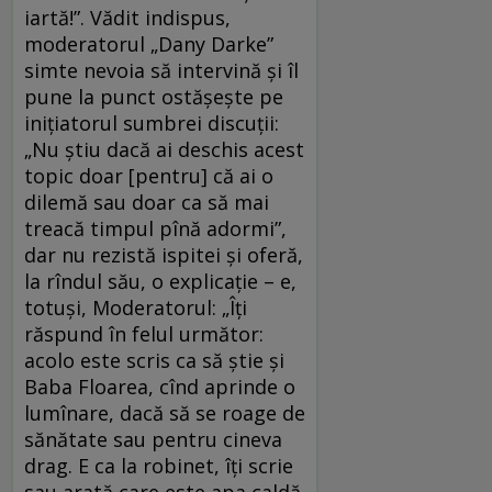
iartă!”. Vădit indispus,
moderatorul „Dany Darke”
simte nevoia să intervină și îl
pune la punct ostășește pe
inițiatorul sumbrei discuții:
„Nu știu dacă ai deschis acest
topic doar [pentru] că ai o
dilemă sau doar ca să mai
treacă timpul pînă adormi”,
dar nu rezistă ispitei și oferă,
la rîndul său, o explicație – e,
totuși, Moderatorul: „Îți
răspund în felul următor:
acolo este scris ca să știe și
Baba Floarea, cînd aprinde o
lumînare, dacă să se roage de
sănătate sau pentru cineva
drag. E ca la robinet, îți scrie
sau arată care este apa caldă