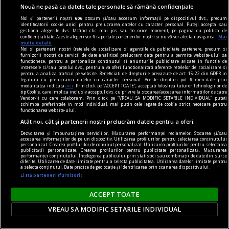
intensifică de la o zi la alta. Rezultatul? Un ton
Nouă ne pasă ca datele tale personale să rămână confidențiale
cald, uniform, pe care îl controlezi ușor.
Noi și partenerii noștri
606
stocăm și/sau accesăm informații pe dispozitivul dvs., precum
identificatorii cookie unici pentru prelucrarea datelor cu caracter personal. Puteți accepta sau
gestiona alegerile dvs. făcând clic mai jos sau în orice moment, pe pagina cu politica de
confidențialitate. Aceste alegeri vor fi raportate partenerilor noștri și nu vă vor afecta navigarea.
Mai
multe detalii
Noi si partenerii nostri (retelele de socializare si agentiile de publicitate partenere, precum si
furnizorii nostri de servicii de date analitice) prelucram date pentru a permite website-ului sa
functioneze, pentru a personaliza continutul si anunturile publicitare afisate in functie de
interesele si/sau profilul dvs., pentru a va oferi functionalitati aferente retelelor de socializare si
pentru a analiza traficul pe website. Beneficiati de drepturile prevazute de art. 15-22 din GDPR in
legatura cu prelucrarea datelor cu caracter personal. Aceste drepturi pot fi exercitate prin
modalitatea indicata
aici
. Prin click pe “ACCEPT TOATE”, acceptati folosirea tuturor Tehnologiilor de
tip Cookie, care implica inclusiv acceptul dvs. cu privire la stocarea/accesarea informatiilor de catre
Vendor-ii cu care colaboram. Prin click pe “VREAU SA MODIFIC SETARILE INDIVIDUAL” puteti
schimba preferintele in mod individual, mai putin cele legate de cookie strict necesare pentru
functionarea website-ului.
Atât noi, cât și partenerii noștri prelucrăm datele pentru a oferi:
Dezvoltarea și îmbunătățirea serviciilor. Măsurarea performanței reclamelor. Stocarea și/sau
accesarea informațiilor de pe un dispozitiv. Utilizarea profilurilor pentru selectarea conținutului
personalizat. Crearea profilurilor de conținut personalizat. Utilizarea profilurilor pentru selectarea
publicității personalizate. Crearea profilurilor pentru publicitate personalizată. Măsurarea
performanței conținutului. Înțelegerea publicului prin statistici sau combinații de date din surse
diferite. Utilizarea de date limitate pentru a selecta publicitatea. Utilizarea datelor limitate pentru
a selecta conținutul. Date precise de geolocație și identificarea prin scanarea dispozitivului.
comunicat
Listă parteneri (furnizori)
BRAT își prezintă poziția față de textul curent al
ACCEPT TOATE
Digital Omnibus VII și atrage atenția asupra
VREAU SA MODIFIC SETARILE INDIVIDUAL
importanței acestuia pentru sustenabilitatea și
libertatea presei