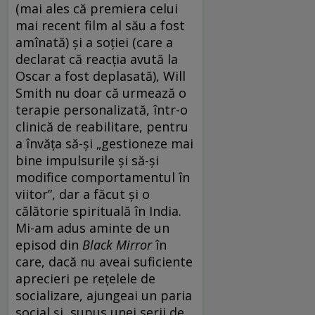
(mai ales că premiera celui
mai recent film al său a fost
amînată) și a soției (care a
declarat că reacția avută la
Oscar a fost deplasată), Will
Smith nu doar că urmează o
terapie personalizată, într-o
clinică de reabilitare, pentru
a învăța să-și „gestioneze mai
bine impulsurile și să-și
modifice comportamentul în
viitor”, dar a făcut și o
călătorie spirituală în India.
Mi-am adus aminte de un
episod din
Black Mirror
în
care, dacă nu aveai suficiente
aprecieri pe rețelele de
socializare, ajungeai un paria
social și, supus unei serii de