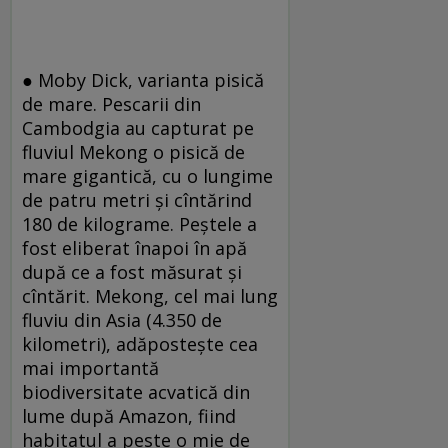
● Moby Dick, varianta pisică
de mare. Pescarii din
Cambodgia au capturat pe
fluviul Mekong o pisică de
mare gigantică, cu o lungime
de patru metri şi cîntărind
180 de kilograme. Peştele a
fost eliberat înapoi în apă
după ce a fost măsurat şi
cîntărit. Mekong, cel mai lung
fluviu din Asia (4.350 de
kilometri), adăposteşte cea
mai importantă
biodiversitate acvatică din
lume după Amazon, fiind
habitatul a peste o mie de