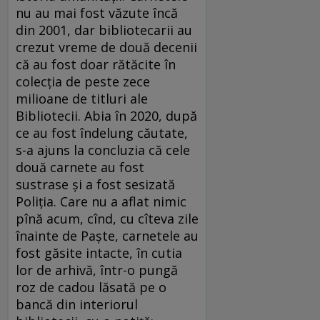
nu au mai fost văzute încă
din 2001, dar bibliotecarii au
crezut vreme de două decenii
că au fost doar rătăcite în
colecția de peste zece
milioane de titluri ale
Bibliotecii. Abia în 2020, după
ce au fost îndelung căutate,
s-a ajuns la concluzia că cele
două carnete au fost
sustrase și a fost sesizată
Poliția. Care nu a aflat nimic
pînă acum, cînd, cu cîteva zile
înainte de Paște, carnetele au
fost găsite intacte, în cutia
lor de arhivă, într-o pungă
roz de cadou lăsată pe o
bancă din interiorul