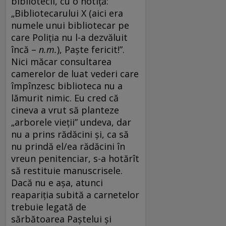
bibliotecii, cu o notiță:
„Bibliotecarului X (aici era
numele unui bibliotecar pe
care Poliția nu l-a dezvăluit
încă –
n.m.
), Paște fericit!”.
Nici măcar consultarea
camerelor de luat vederi care
împînzesc biblioteca nu a
lămurit nimic. Eu cred că
cineva a vrut să planteze
„arborele vieții” undeva, dar
nu a prins rădăcini și, ca să
nu prindă el/ea rădăcini în
vreun penitenciar, s-a hotărît
să restituie manuscrisele.
Dacă nu e așa, atunci
reapariția subită a carnetelor
trebuie legată de
sărbătoarea Paștelui și