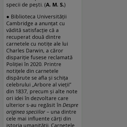
specii de peşti. (
A. M. S.
)
● Biblioteca Universității
Cambridge a anunțat cu
vădită satisfacție că a
recuperat două dintre
carnetele cu notițe ale lui
Charles Darwin, a căror
dispariție fusese reclamată
Poliției în 2020. Printre
notițele din carnetele
dispărute se afla și schița
celebrului „Arbore al vieții”
din 1837, precum și alte note
ori idei în dezvoltare care
ulterior s-au regăsit în
Despre
originea speciilor
– una dintre
cele mai influente cărți din
istoria umanității. Carnetele