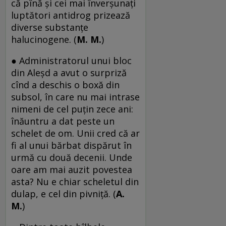
că pînă și cei mai înverșunați
luptători antidrog prizează
diverse substanțe
halucinogene. (
M. M.
)
● Administratorul unui bloc
din Aleșd a avut o surpriză
cînd a deschis o boxă din
subsol, în care nu mai intrase
nimeni de cel puțin zece ani:
înăuntru a dat peste un
schelet de om. Unii cred că ar
fi al unui bărbat dispărut în
urmă cu două decenii. Unde
oare am mai auzit povestea
asta? Nu e chiar scheletul din
dulap, e cel din pivniță. (
A.
M.
)