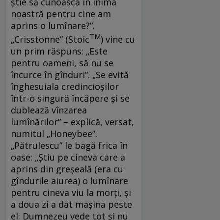
știe să cunoască în inima
noastră pentru cine am
aprins o lumînare?”.
TM
„Crisstonne” (Stoic
) vine cu
un prim răspuns: „Este
pentru oameni, să nu se
încurce în gînduri”. „Se evită
înghesuiala credincioșilor
într-o singură încăpere și se
dublează vînzarea
lumînărilor” – explică, versat,
numitul „Honeybee”.
„Pătrulescu” le bagă frica în
oase: „Știu pe cineva care a
aprins din greșeală (era cu
gîndurile aiurea) o lumînare
pentru cineva viu la morți, și
a doua zi a dat mașina peste
el: Dumnezeu vede tot și nu