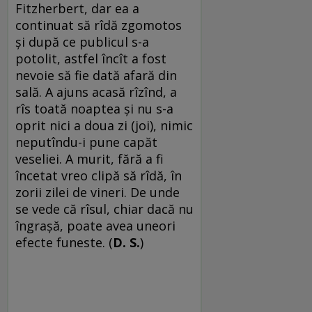
Fitzherbert, dar ea a
continuat să rîdă zgomotos
și după ce publicul s-a
potolit, astfel încît a fost
nevoie să fie dată afară din
sală. A ajuns acasă rîzînd, a
rîs toată noaptea și nu s-a
oprit nici a doua zi (joi), nimic
neputîndu-i pune capăt
veseliei. A murit, fără a fi
încetat vreo clipă să rîdă, în
zorii zilei de vineri. De unde
se vede că rîsul, chiar dacă nu
îngrașă, poate avea uneori
efecte funeste. (
D. S.
)