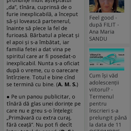
„da”, tînăra, cuprinsă de o
furie inexplicabilă, a început
Feel good -
să-și lovească partenerul,
după FILIT -
înainte să plece la fel de
Ana Maria
furioasă. Bărbatul a plecat și
SANDU
el apoi și s-a îmbătat, iar
familia fetei a dat vina pe
spiritul care ar fi posedat-o
inexplicabil. Nunta s-a oficiat
după o vreme, cu o oarecare
Cum își văd
întîrziere. Totul e bine cînd
adolescenții
se termină cu bine. (
A. M. S.
)
viitorul? -
● Pe un panou publicitar, o
Termenul
tînără dă glas unei dorințe pe
pentru
care nu e greu s-o înțelegi:
înscrieri s-a
„Primăvară cu extra curaj,
prelungit până
fără ceață“. Nu pot fi decît
la data de 11