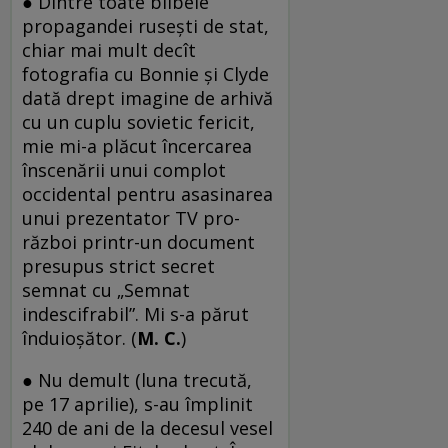
● Dintre toate bîlbele
propagandei rusești de stat,
chiar mai mult decît
fotografia cu Bonnie și Clyde
dată drept imagine de arhivă
cu un cuplu sovietic fericit,
mie mi-a plăcut încercarea
înscenării unui complot
occidental pentru asasinarea
unui prezentator TV pro-
război printr-un document
presupus strict secret
semnat cu „Semnat
indescifrabil”. Mi s-a părut
înduioșător. (
M. C.
)
● Nu demult (luna trecută,
pe 17 aprilie), s-au împlinit
240 de ani de la decesul vesel