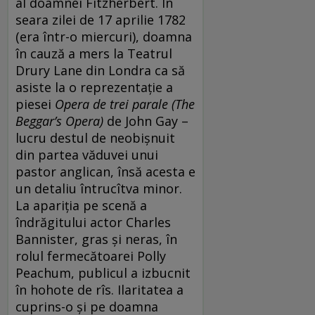
al doamnei Fitzherbert. În
seara zilei de 17 aprilie 1782
(era într-o miercuri), doamna
în cauză a mers la Teatrul
Drury Lane din Londra ca să
asiste la o reprezentație a
piesei
Opera de trei parale (The
Beggar
’
s Opera)
de John Gay –
lucru destul de neobișnuit
din partea văduvei unui
pastor anglican, însă acesta e
un detaliu întrucîtva minor.
La apariția pe scenă a
îndrăgitului actor Charles
Bannister, gras și neras, în
rolul fermecătoarei Polly
Peachum, publicul a izbucnit
în hohote de rîs. Ilaritatea a
cuprins-o și pe doamna