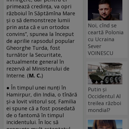
primează credința, va opri
războiul în Săptămîna Mare
și o să demonstreze lumii
Noi, cînd se
prin asta că e un ortodox
ceartă Polonia
convins”, spunea la început
cu Ucraina
de aprilie rapsodul popular
Sever
Gheorghe Turda, fost
VOINESCU
turnător la Securitate,
actualmente general în
rezervă al Ministerului de
Interne. (
M. C.
)
● În timpul unei nunți în
Putin și
Hamirpur, din India, o tînără
Occidentul Al
și-a lovit viitorul soț. Familia
treilea război
ei spune că a fost posedată
mondial?
de o fantomă în timpul
incidentului. În loc să
pronunțe mult așteptatul