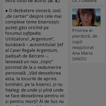
întru totul de acord. (
D. S.
)
OCTOMBRIE
● O dezbatere sinceră,
cool,
„de cartier” despre cele mai
complexe teme bisericești
puteți găsi oricînd pe
Privirea ei
forumul
softpedia.
pierdută, de
Utilizatorul „Argentum”,
copil
bunăoară – autointitulat Șef
neajutorat
al Casei Regale Argentum,
Ana Maria
padișah de Berceni –,
SANDU
lansează un nou „topic”
pornind de la o nedumerire
personală: „Văd deosebirea
asta, la locurile de aprins
lumînări, pe la biserici, și nu
înțeleg: de unde și pînă unde
se face deosebirea pentru vii
și pentru morți? Ăl de Sus nu