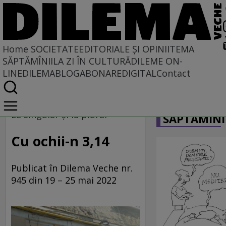
Home
SOCIETATE
EDITORIALE ȘI OPINII
TEMA
SĂPTĂMÎNII
LA ZI ÎN CULTURĂ
DILEME ON-
LINE
DILEMABLOG
ABONARE
DIGITAL
Contact
Home
CARICATU
Societate
La singular și la plural
SĂPTĂMÎNI
LA SINGULAR ȘI LA PLURAL
Cu ochii-n 3,14
Publicat în Dilema Veche nr.
945 din 19 – 25 mai 2022