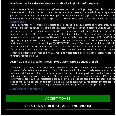
Nouă ne pasă ca datele tale personale să rămână confidențiale
mobilierului, ci de modul în care toate
Noi și partenerii noștri
606
stocăm și/sau accesăm informații pe dispozitivul dvs., precum
elementele funcționează împreună pentru a crea
identificatorii cookie unici pentru prelucrarea datelor cu caracter personal. Puteți accepta sau
gestiona alegerile dvs. făcând clic mai jos sau în orice moment, pe pagina cu politica de
o atmosferă echilibrată.
confidențialitate. Aceste alegeri vor fi raportate partenerilor noștri și nu vă vor afecta navigarea.
Mai
multe detalii
Noi si partenerii nostri (retelele de socializare si agentiile de publicitate partenere, precum si
furnizorii nostri de servicii de date analitice) prelucram date pentru a permite website-ului sa
functioneze, pentru a personaliza continutul si anunturile publicitare afisate in functie de
interesele si/sau profilul dvs., pentru a va oferi functionalitati aferente retelelor de socializare si
pentru a analiza traficul pe website. Beneficiati de drepturile prevazute de art. 15-22 din GDPR in
legatura cu prelucrarea datelor cu caracter personal. Aceste drepturi pot fi exercitate prin
modalitatea indicata
aici
. Prin click pe “ACCEPT TOATE”, acceptati folosirea tuturor Tehnologiilor de
tip Cookie, care implica inclusiv acceptul dvs. cu privire la stocarea/accesarea informatiilor de catre
Vendor-ii cu care colaboram. Prin click pe “VREAU SA MODIFIC SETARILE INDIVIDUAL” puteti
schimba preferintele in mod individual, mai putin cele legate de cookie strict necesare pentru
functionarea website-ului.
Atât noi, cât și partenerii noștri prelucrăm datele pentru a oferi:
Dezvoltarea și îmbunătățirea serviciilor. Măsurarea performanței reclamelor. Stocarea și/sau
accesarea informațiilor de pe un dispozitiv. Utilizarea profilurilor pentru selectarea conținutului
personalizat. Crearea profilurilor de conținut personalizat. Utilizarea profilurilor pentru selectarea
publicității personalizate. Crearea profilurilor pentru publicitate personalizată. Măsurarea
performanței conținutului. Înțelegerea publicului prin statistici sau combinații de date din surse
diferite. Utilizarea de date limitate pentru a selecta publicitatea. Utilizarea datelor limitate pentru
a selecta conținutul. Date precise de geolocație și identificarea prin scanarea dispozitivului.
Listă parteneri (furnizori)
sandale
ACCEPT TOATE
Cum să îți alegi sandalele pentru ținutele din
VREAU SA MODIFIC SETARILE INDIVIDUAL
această vară? 7 recomandări