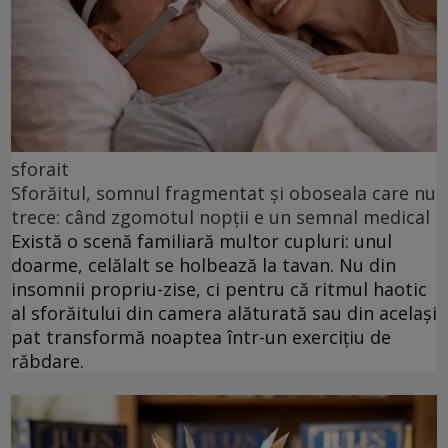
sforait
Sforăitul, somnul fragmentat și oboseala care nu
trece: când zgomotul nopții e un semnal medical
Există o scenă familiară multor cupluri: unul
doarme, celălalt se holbează la tavan. Nu din
insomnii propriu-zise, ci pentru că ritmul haotic
al sforăitului din camera alăturată sau din același
pat transformă noaptea într-un exercițiu de
răbdare.