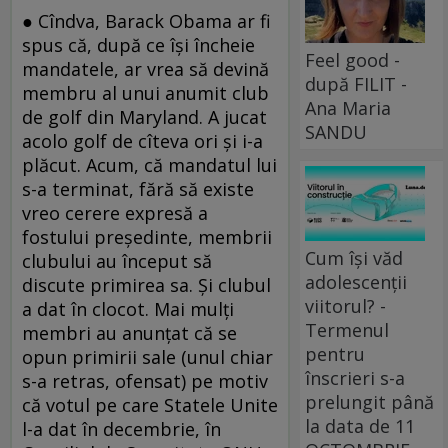
● Cîndva, Barack Obama ar fi
spus că, după ce își încheie
Feel good -
mandatele, ar vrea să devină
după FILIT -
membru al unui anumit club
Ana Maria
de golf din Maryland. A jucat
SANDU
acolo golf de cîteva ori și i-a
plăcut. Acum, că mandatul lui
s-a terminat, fără să existe
vreo cerere expresă a
fostului președinte, membrii
Cum își văd
clubului au început să
adolescenții
discute primirea sa. Și clubul
viitorul? -
a dat în clocot. Mai mulți
Termenul
membri au anunțat că se
pentru
opun primirii sale (unul chiar
înscrieri s-a
s-a retras, ofensat) pe motiv
prelungit până
că votul pe care Statele Unite
la data de 11
l-a dat în decembrie, în