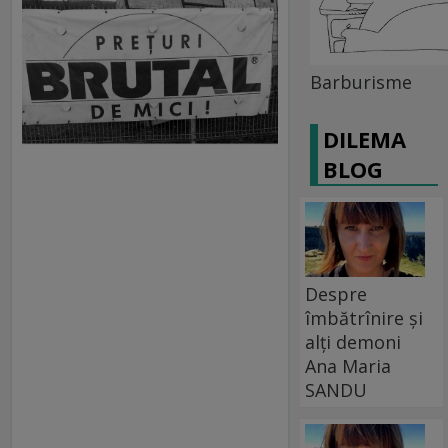
Barburisme
DILEMA
BLOG
Despre
îmbătrînire și
alți demoni
Ana Maria
SANDU