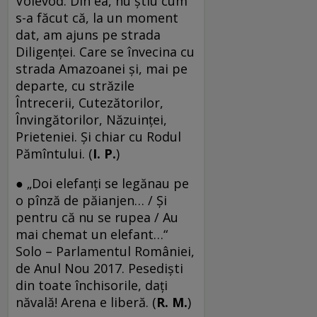
Voievod. Din ea, nu știu cum
s-a făcut că, la un moment
dat, am ajuns pe strada
Diligenței. Care se învecina cu
strada Amazoanei și, mai pe
departe, cu străzile
Întrecerii, Cutezătorilor,
Învingătorilor, Năzuinței,
Prieteniei. Și chiar cu Rodul
Pămîntului. (
I.
P.
)
● „Doi elefanți se legănau pe
o pînză de păianjen… / Și
pentru că nu se rupea / Au
mai chemat un elefant…“
Solo – Parlamentul României,
de Anul Nou 2017. Pesediști
din toate închisorile, dați
năvală! Arena e liberă. (
R. M.
)