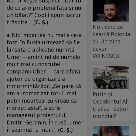
Mă priveşte suspect: „Dar tu
de ce ai o prietenă fată şi nu
un băiat?“ Copiii spun lucruri
trăsnite… (
C. Ş.
)
Noi, cînd se
ceartă Polonia
● Nici moartea nu mai e ce-a
cu Ucraina
fost: în Rusia urmează să fie
Sever
lansată o aplicaţie numită
VOINESCU
Umer – amintind de numele
mult mai cunoscutei
companii Uber –, care oferă
ajutor de organizare a
înmormîntărilor. „Se pare că
am automatizat totul, mai
Putin și
puţin moartea. Eu vreau să
Occidentul Al
îndrept asta“, a scris
treilea război
managerul proiectului,
mondial?
Dmitri Geranin. În rusă, umer
înseamnă „e mort“. (
C. Ş.
)