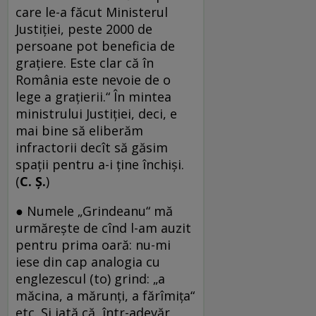
care le-a făcut Ministerul
Justiţiei, peste 2000 de
persoane pot beneficia de
graţiere. Este clar că în
România este nevoie de o
lege a graţierii.“ În mintea
ministrului Justiţiei, deci, e
mai bine să eliberăm
infractorii decît să găsim
spaţii pentru a-i ţine închişi.
(
C. Ş.
)
● Numele „Grindeanu“ mă
urmărește de cînd l-am auzit
pentru prima oară: nu-mi
iese din cap analogia cu
englezescul (to) grind: „a
măcina, a mărunți, a fărîmița“
etc. Și iată că, într-adevăr,