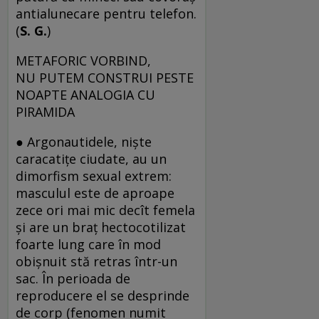
antialunecare pentru telefon.
(
S. G.
)
METAFORIC VORBIND,
NU PUTEM CONSTRUI PESTE
NOAPTE ANALOGIA CU
PIRAMIDA
● Argonautidele, nişte
caracatiţe ciudate, au un
dimorfism sexual extrem:
masculul este de aproape
zece ori mai mic decît femela
şi are un braţ hectocotilizat
foarte lung care în mod
obişnuit stă retras într-un
sac. În perioada de
reproducere el se desprinde
de corp (fenomen numit