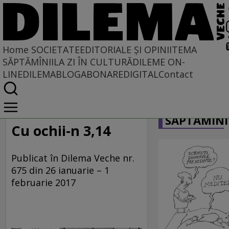
Home
SOCIETATE
EDITORIALE ȘI OPINII
TEMA
SĂPTĂMÎNII
LA ZI ÎN CULTURĂ
DILEME ON-
LINE
DILEMABLOG
ABONARE
DIGITAL
Contact
Home
CARICATU
Societate
SĂPTĂMÎNI
LA SINGULAR ȘI LA PLURAL
Cu ochii-n 3,14
Publicat în Dilema Veche nr.
675 din 26 ianuarie – 1
februarie 2017