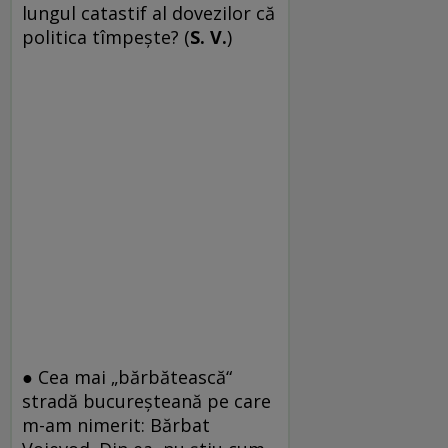
lungul catastif al dovezilor că
politica tîmpește? (
S. V.
)
● Cea mai „bărbătească“
stradă bucureșteană pe care
m-am nimerit: Bărbat