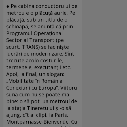
● Pe cabina conductorului de
metrou e o plăcuță aurie. Pe
plăcuță, sub un titlu de o
șchioapă, se anunță că prin
Programul Operațional
Sectorial Transport (pe
scurt, TRANS) se fac niște
lucrări de modernizare. Sînt
trecute acolo costurile,
termenele, executanții etc.
Apoi, la final, un slogan:
„Mobilitate în România.
Conexiuni cu Europa“. Viitorul
sună cum nu se poate mai
bine: o să pot lua metroul de
la stația Tineretului și-o să
ajung, cît ai clipi, la Paris,
Montparnasse-Bienvenüe. Cu