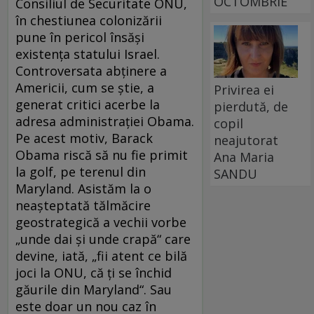
OCTOMBRIE
Consiliul de Securitate ONU,
în chestiunea colonizării
pune în pericol însăși
existența statului Israel.
Controversata abținere a
Americii, cum se știe, a
Privirea ei
generat critici acerbe la
pierdută, de
adresa administrației Obama.
copil
Pe acest motiv, Barack
neajutorat
Obama riscă să nu fie primit
Ana Maria
la golf, pe terenul din
SANDU
Maryland. Asistăm la o
neașteptată tălmăcire
geostrategică a vechii vorbe
„unde dai și unde crapă“ care
devine, iată, „fii atent ce bilă
joci la ONU, că ți se închid
găurile din Maryland“. Sau
este doar un nou caz în