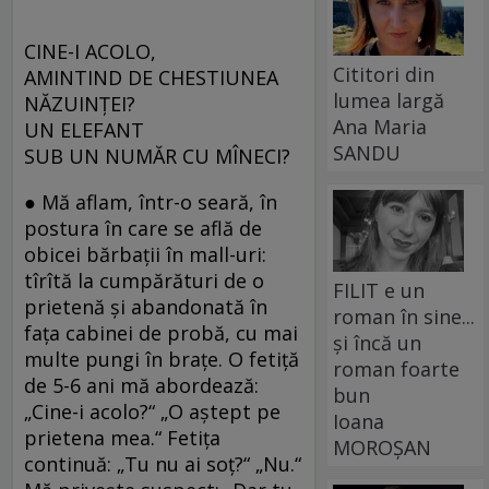
CINE-I ACOLO,
Cititori din
AMINTIND DE CHESTIUNEA
lumea largă
NĂZUINȚEI?
Ana Maria
UN ELEFANT
SANDU
SUB UN NUMĂR CU MÎNECI?
● Mă aflam, într-o seară, în
postura în care se află de
obicei bărbaţii în mall-uri:
tîrîtă la cumpărături de o
FILIT e un
prietenă şi abandonată în
roman în sine...
faţa cabinei de probă, cu mai
și încă un
multe pungi în braţe. O fetiţă
roman foarte
de 5-6 ani mă abordează:
bun
„Cine-i acolo?“ „O aştept pe
Ioana
prietena mea.“ Fetiţa
MOROȘAN
continuă: „Tu nu ai soţ?“ „Nu.“