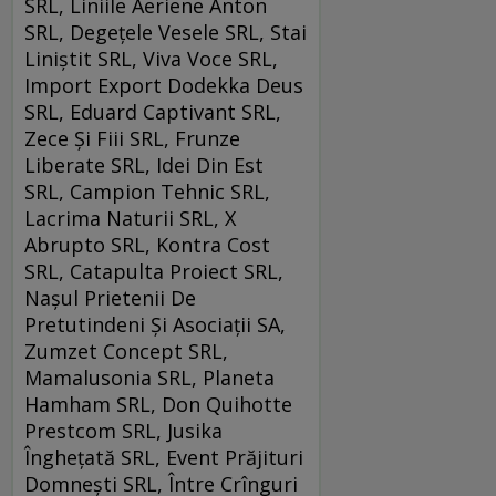
SRL, Liniile Aeriene Anton
SRL, Degețele Vesele SRL, Stai
Liniștit SRL, Viva Voce SRL,
Import Export Dodekka Deus
SRL, Eduard Captivant SRL,
Zece Și Fiii SRL, Frunze
Liberate SRL, Idei Din Est
SRL, Campion Tehnic SRL,
Lacrima Naturii SRL, X
Abrupto SRL, Kontra Cost
SRL, Catapulta Proiect SRL,
Nașul Prietenii De
Pretutindeni Și Asociații SA,
Zumzet Concept SRL,
Mamalusonia SRL, Planeta
Hamham SRL, Don Quihotte
Prestcom SRL, Jusika
Înghețată SRL, Event Prăjituri
Domnești SRL, Între Crînguri