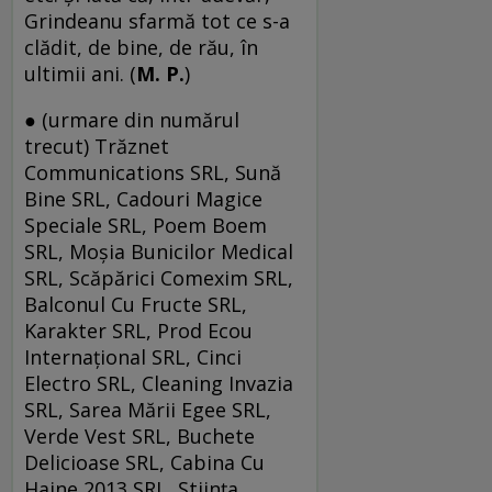
Grindeanu sfarmă tot ce s-a
clădit, de bine, de rău, în
ultimii ani. (
M. P.
)
● (urmare din numărul
trecut) Trăznet
Communications SRL, Sună
Bine SRL, Cadouri Magice
Speciale SRL, Poem Boem
SRL, Moșia Bunicilor Medical
SRL, Scăpărici Comexim SRL,
Balconul Cu Fructe SRL,
Karakter SRL, Prod Ecou
Internațional SRL, Cinci
Electro SRL, Cleaning Invazia
SRL, Sarea Mării Egee SRL,
Verde Vest SRL, Buchete
Delicioase SRL, Cabina Cu
Haine 2013 SRL, Știința