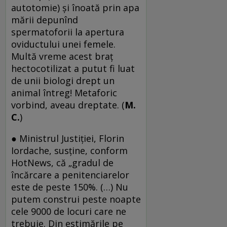
autotomie) şi înoată prin apa
mării depunînd
spermatoforii la apertura
oviductului unei femele.
Multă vreme acest braţ
hectocotilizat a putut fi luat
de unii biologi drept un
animal întreg! Metaforic
vorbind, aveau dreptate. (
M.
C.
)
● Ministrul Justiţiei, Florin
Iordache, susţine, conform
HotNews, că „gradul de
încărcare a penitenciarelor
este de peste 150%. (…) Nu
putem construi peste noapte
cele 9000 de locuri care ne
trebuie. Din estimările pe