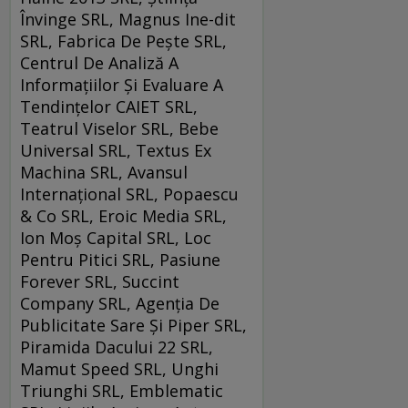
Învinge SRL, Magnus Ine-dit
SRL, Fabrica De Pește SRL,
Centrul De Analiză A
Informațiilor Și Evaluare A
Tendințelor CAIET SRL,
Teatrul Viselor SRL, Bebe
Universal SRL, Textus Ex
Machina SRL, Avansul
Internațional SRL, Popaescu
& Co SRL, Eroic Media SRL,
Ion Moș Capital SRL, Loc
Pentru Pitici SRL, Pasiune
Forever SRL, Succint
Company SRL, Agenția De
Publicitate Sare Și Piper SRL,
Piramida Dacului 22 SRL,
Mamut Speed SRL, Unghi
Triunghi SRL, Emblematic