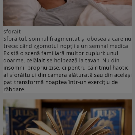
sforait
Sforăitul, somnul fragmentat și oboseala care nu
trece: când zgomotul nopții e un semnal medical
Există o scenă familiară multor cupluri: unul
doarme, celălalt se holbează la tavan. Nu din
insomnii propriu-zise, ci pentru că ritmul haotic
al sforăitului din camera alăturată sau din același
pat transformă noaptea într-un exercițiu de
răbdare.