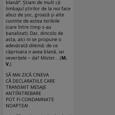
blană!“. Știam de mult că
limbajul știrilor de la noi face
abuz de șoc, groază și alte
cuvinte de-astea teribile
(care între timp s-au
banalizat). Dar, dincolo de
asta, aici ni se propune o
adevărată dilemă: de ce
căprioara n avea blană, iar
veverițele – da? Mister… (
M.
V.
)
SĂ MAI ZICĂ CINEVA
CĂ DECLARAȚIILE CARE
TRANSMIT MESAJE
ANTIÎNTREBARE
POT FI CONDAMNATE
NOAPTEA!