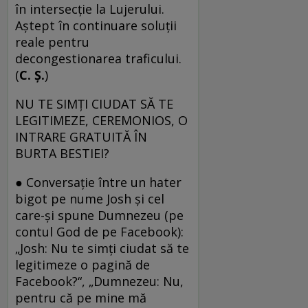
în intersecţie la Lujerului.
Aştept în continuare soluţii
reale pentru
decongestionarea traficului.
(
C. Ş.
)
NU TE SIMȚI CIUDAT SĂ TE
LEGITIMEZE, CEREMONIOS, O
INTRARE GRATUITĂ ÎN
BURTA BESTIEI?
● Conversaţie între un hater
bigot pe nume Josh şi cel
care-şi spune Dumnezeu (pe
contul God de pe Facebook):
„Josh: Nu te simţi ciudat să te
legitimeze o pagină de
Facebook?“, „Dumnezeu: Nu,
pentru că pe mine mă