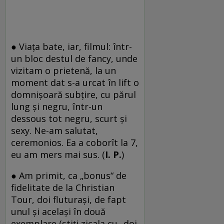
● Viaţa bate, iar, filmul: într-
un bloc destul de fancy, unde
vizitam o prietenă, la un
moment dat s-a urcat în lift o
domnişoară subţire, cu părul
lung şi negru, într-un
dessous tot negru, scurt şi
sexy. Ne-am salutat,
ceremonios. Ea a coborît la 7,
eu am mers mai sus. (
I. P.
)
● Am primit, ca „bonus“ de
fidelitate de la Christian
Tour, doi fluturași, de fapt
unul și același în două
exemplare (știți zicala cu „doi