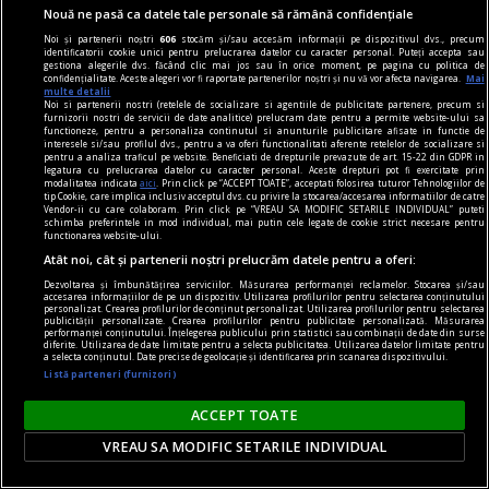
Ipsosul (pulbere obținută prin arderea și
Nouă ne pasă ca datele tale personale să rămână confidențiale
măcinarea gipsului, care face priză rapid în
Noi și partenerii noștri
606
stocăm și/sau accesăm informații pe dispozitivul dvs., precum
identificatorii cookie unici pentru prelucrarea datelor cu caracter personal. Puteți accepta sau
contact cu apa) apare frecvent în reparații. Îl
gestiona alegerile dvs. făcând clic mai jos sau în orice moment, pe pagina cu politica de
confidențialitate. Aceste alegeri vor fi raportate partenerilor noștri și nu vă vor afecta navigarea.
Mai
folosești pentru a umple găuri sau pentru a fixa
multe detalii
Noi si partenerii nostri (retelele de socializare si agentiile de publicitate partenere, precum si
doze electrice și, de multe ori, te oprești aici.
furnizorii nostri de servicii de date analitice) prelucram date pentru a permite website-ului sa
functioneze, pentru a personaliza continutul si anunturile publicitare afisate in functie de
interesele si/sau profilul dvs., pentru a va oferi functionalitati aferente retelelor de socializare si
pentru a analiza traficul pe website. Beneficiati de drepturile prevazute de art. 15-22 din GDPR in
legatura cu prelucrarea datelor cu caracter personal. Aceste drepturi pot fi exercitate prin
modalitatea indicata
aici
. Prin click pe “ACCEPT TOATE”, acceptati folosirea tuturor Tehnologiilor de
tip Cookie, care implica inclusiv acceptul dvs. cu privire la stocarea/accesarea informatiilor de catre
Vendor-ii cu care colaboram. Prin click pe “VREAU SA MODIFIC SETARILE INDIVIDUAL” puteti
schimba preferintele in mod individual, mai putin cele legate de cookie strict necesare pentru
functionarea website-ului.
Atât noi, cât și partenerii noștri prelucrăm datele pentru a oferi:
Dezvoltarea și îmbunătățirea serviciilor. Măsurarea performanței reclamelor. Stocarea și/sau
accesarea informațiilor de pe un dispozitiv. Utilizarea profilurilor pentru selectarea conținutului
personalizat. Crearea profilurilor de conținut personalizat. Utilizarea profilurilor pentru selectarea
publicității personalizate. Crearea profilurilor pentru publicitate personalizată. Măsurarea
performanței conținutului. Înțelegerea publicului prin statistici sau combinații de date din surse
diferite. Utilizarea de date limitate pentru a selecta publicitatea. Utilizarea datelor limitate pentru
a selecta conținutul. Date precise de geolocație și identificarea prin scanarea dispozitivului.
Listă parteneri (furnizori)
ACCEPT TOATE
vinuri premium
VREAU SA MODIFIC SETARILE INDIVIDUAL
Vinuri premium - selecții exclusiviste pentru