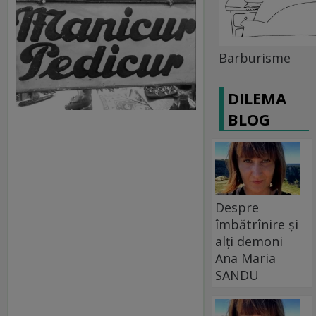
Barburisme
DILEMA
BLOG
Despre
îmbătrînire și
alți demoni
Ana Maria
SANDU