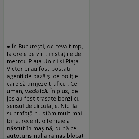
● În Bucureşti, de ceva timp,
la orele de vîrf, în staţiile de
metrou Piața Unirii şi Piața
Victoriei au fost postaţi
agenţi de pază şi de poliţie
care să dirijeze traficul. Cel
uman, vasăzică. În plus, pe
jos au fost trasate benzi cu
sensul de circulaţie. Nici la
suprafaţă nu stăm mult mai
bine: recent, o femeie a
născut în maşină, după ce
autoturismul a rămas blocat