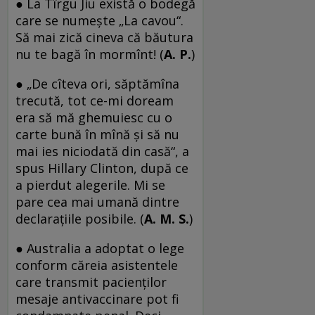
● La Tîrgu Jiu există o bodegă
care se numește „La cavou“.
Să mai zică cineva că băutura
nu te bagă în mormînt! (
A. P.
)
● „De cîteva ori, săptămîna
trecută, tot ce-mi doream
era să mă ghemuiesc cu o
carte bună în mînă și să nu
mai ies niciodată din casă“, a
spus Hillary Clinton, după ce
a pierdut alegerile. Mi se
pare cea mai umană dintre
declarațiile posibile. (
A. M. S.
)
● Australia a adoptat o lege
conform căreia asistentele
care transmit pacienţilor
mesaje antivaccinare pot fi