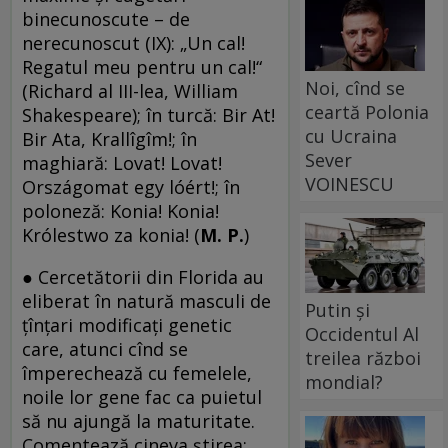
binecunoscute – de
nerecunoscut (IX): „Un cal!
Regatul meu pentru un cal!“
Noi, cînd se
(Richard al III-lea, William
ceartă Polonia
Shakespeare); în turcă: Bir At!
cu Ucraina
Bir Ata, Krallîgîm!; în
Sever
maghiară: Lovat! Lovat!
VOINESCU
Országomat egy lóért!; în
poloneză: Konia! Konia!
Królestwo za konia! (
M. P.
)
● Cercetătorii din Florida au
eliberat în natură masculi de
Putin și
ţînţari modificaţi genetic
Occidentul Al
care, atunci cînd se
treilea război
împerechează cu femelele,
mondial?
noile lor gene fac ca puietul
să nu ajungă la maturitate.
Comentează cineva ştirea: