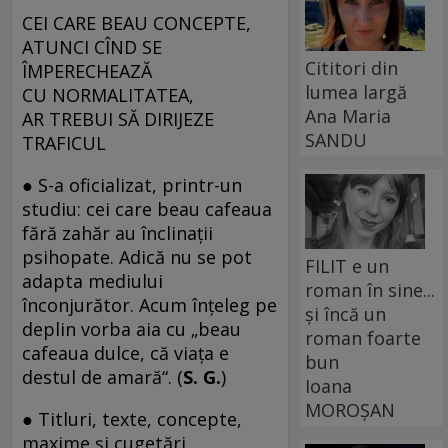
CEI CARE BEAU CONCEPTE,
ATUNCI CÎND SE
Cititori din
ÎMPERECHEAZĂ
lumea largă
CU NORMALITATEA,
Ana Maria
AR TREBUI SĂ DIRIJEZE
SANDU
TRAFICUL
● S-a oficializat, printr-un
studiu: cei care beau cafeaua
fără zahăr au înclinații
psihopate. Adică nu se pot
FILIT e un
adapta mediului
roman în sine...
înconjurător. Acum înțeleg pe
și încă un
deplin vorba aia cu „beau
roman foarte
cafeaua dulce, că viața e
bun
destul de amară“. (
S. G.
)
Ioana
MOROȘAN
● Titluri, texte, concepte,
maxime şi cugetări