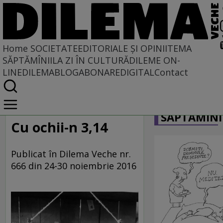
Home
SOCIETATE
EDITORIALE ȘI OPINII
TEMA
SĂPTĂMÎNII
LA ZI ÎN CULTURĂ
DILEME ON-
LINE
DILEMABLOG
ABONARE
DIGITAL
Contact
Home
CARICATU
Societate
SĂPTĂMÎNI
LA SINGULAR ȘI LA PLURAL
Cu ochii-n 3,14
Publicat în Dilema Veche nr.
666 din 24-30 noiembrie 2016