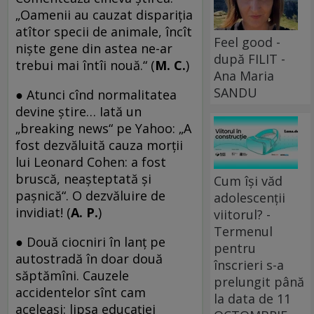
„Oamenii au cauzat dispariţia
atîtor specii de animale, încît
Feel good -
nişte gene din astea ne-ar
după FILIT -
trebui mai întîi nouă.“ (
M. C.
)
Ana Maria
SANDU
● Atunci cînd normalitatea
devine știre… Iată un
„breaking news“ pe Yahoo: „A
fost dezvăluită cauza morții
lui Leonard Cohen: a fost
bruscă, neașteptată și
Cum își văd
pașnică“. O dezvăluire de
adolescenții
invidiat! (
A. P.
)
viitorul? -
Termenul
● Două ciocniri în lanţ pe
pentru
autostradă în doar două
înscrieri s-a
săptămîni. Cauzele
prelungit până
accidentelor sînt cam
la data de 11
aceleaşi: lipsa educaţiei