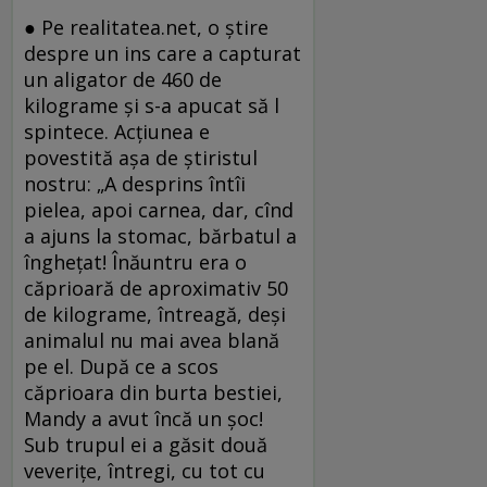
● Pe realitatea.net, o știre
despre un ins care a capturat
un aligator de 460 de
kilograme și s-a apucat să l
spintece. Acțiunea e
povestită așa de știristul
nostru: „A desprins întîi
pielea, apoi carnea, dar, cînd
a ajuns la stomac, bărbatul a
îngheţat! Înăuntru era o
căprioară de aproximativ 50
de kilograme, întreagă, deşi
animalul nu mai avea blană
pe el. După ce a scos
căprioara din burta bestiei,
Mandy a avut încă un şoc!
Sub trupul ei a găsit două
veveriţe, întregi, cu tot cu