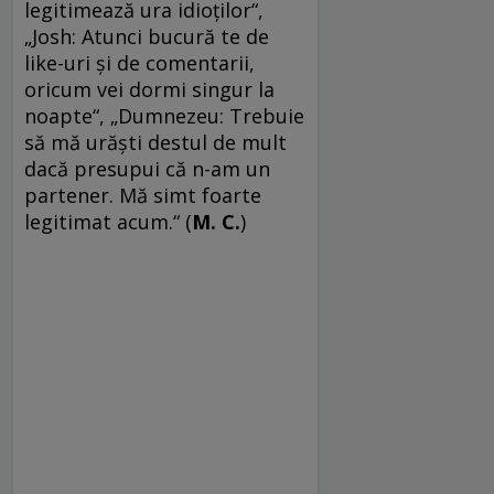
legitimează ura idioţilor“,
„Josh: Atunci bucură te de
like-uri şi de comentarii,
oricum vei dormi singur la
noapte“, „Dumnezeu: Trebuie
să mă urăşti destul de mult
dacă presupui că n-am un
partener. Mă simt foarte
legitimat acum.“ (
M. C.
)