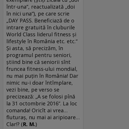
într-una“, reactualizată „doi
în nici una“), pe care scrie
„DAY PASS. Beneficiază de o
intrare gratuită în cluburile
World Class liderul fitness și
lifestyle în România etc. etc.“
Și asta, să precizăm, în
programul pentru seniori,
știind bine că seniorii sînt
fruncea fitness-ului mondial,
nu mai puțin în România! Dar
nimic nu-i doar întîmplare,
vezi bine, pe verso se
precizează: „A se folosi pînă
la 31 octombrie 2016“. La loc
comanda! Oricît ai vrea…
fluturaș, nu mai ai aripioare…
Clar!? (
R. M.
)