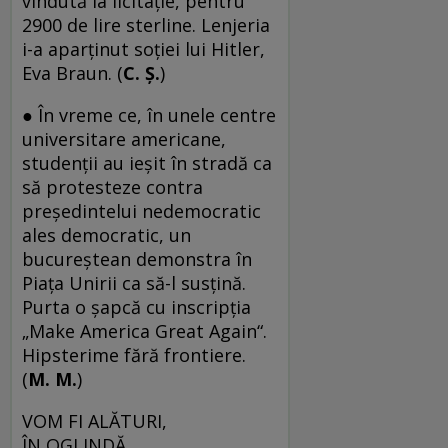
vîndută la licitație, pentru
2900 de lire sterline. Lenjeria
i-a aparținut soției lui Hitler,
Eva ­Braun. (
C. Ș.
)
● În vreme ce, în unele centre
universitare americane,
studenţii au ieşit în stradă ca
să protesteze contra
preşedintelui nedemocratic
ales democratic, un
bucureştean demonstra în
Piaţa Unirii ca să-l susţină.
Purta o şapcă cu inscripţia
„Make America Great Again“.
Hipsterime fără frontiere.
(
M. M.
)
VOM FI ALĂTURI,
ÎN OGLINDĂ,