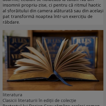
insomnii propriu-zise, ci pentru că ritmul haotic
al sforăitului din camera alăturată sau din același
pat transformă noaptea într-un exercițiu de
răbdare.
literatura
Clasicii literaturii în ediții de colecție
Portretul lui Dorian Gray rămâne același roman,