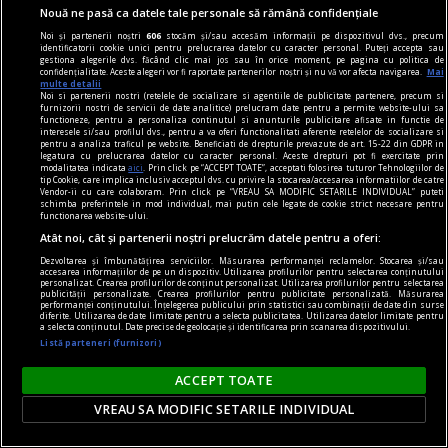
Nouă ne pasă ca datele tale personale să rămână confidențiale
Noi și partenerii noștri
606
stocăm și/sau accesăm informații pe dispozitivul dvs., precum
identificatorii cookie unici pentru prelucrarea datelor cu caracter personal. Puteți accepta sau
gestiona alegerile dvs. făcând clic mai jos sau în orice moment, pe pagina cu politica de
confidențialitate. Aceste alegeri vor fi raportate partenerilor noștri și nu vă vor afecta navigarea.
Mai
multe detalii
Noi si partenerii nostri (retelele de socializare si agentiile de publicitate partenere, precum si
sandale
furnizorii nostri de servicii de date analitice) prelucram date pentru a permite website-ului sa
functioneze, pentru a personaliza continutul si anunturile publicitare afisate in functie de
Cum să îți alegi sandalele pentru ținutele din
interesele si/sau profilul dvs., pentru a va oferi functionalitati aferente retelelor de socializare si
pentru a analiza traficul pe website. Beneficiati de drepturile prevazute de art. 15-22 din GDPR in
această vară? 7 recomandări
legatura cu prelucrarea datelor cu caracter personal. Aceste drepturi pot fi exercitate prin
modalitatea indicata
aici
. Prin click pe “ACCEPT TOATE”, acceptati folosirea tuturor Tehnologiilor de
Vara îți schimbă ritmul și garderoba. Rochiile
tip Cookie, care implica inclusiv acceptul dvs. cu privire la stocarea/accesarea informatiilor de catre
Vendor-ii cu care colaboram. Prin click pe “VREAU SA MODIFIC SETARILE INDIVIDUAL” puteti
devin mai lejere, pantalonii mai subțiri, iar
schimba preferintele in mod individual, mai putin cele legate de cookie strict necesare pentru
functionarea website-ului.
încălțămintea trebuie să țină pasul cu
Atât noi, cât și partenerii noștri prelucrăm datele pentru a oferi:
temperaturile ridicate și cu planurile tale
Dezvoltarea și îmbunătățirea serviciilor. Măsurarea performanței reclamelor. Stocarea și/sau
spontane. O pereche bine aleasă de sandale îți
accesarea informațiilor de pe un dispozitiv. Utilizarea profilurilor pentru selectarea conținutului
personalizat. Crearea profilurilor de conținut personalizat. Utilizarea profilurilor pentru selectarea
publicității personalizate. Crearea profilurilor pentru publicitate personalizată. Măsurarea
susține ținuta, dar și confortul zilnic – fie că
performanței conținutului. Înțelegerea publicului prin statistici sau combinații de date din surse
diferite. Utilizarea de date limitate pentru a selecta publicitatea. Utilizarea datelor limitate pentru
mergi la birou...
a selecta conținutul. Date precise de geolocație și identificarea prin scanarea dispozitivului.
Listă parteneri (furnizori)
ACCEPT TOATE
VREAU SA MODIFIC SETARILE INDIVIDUAL