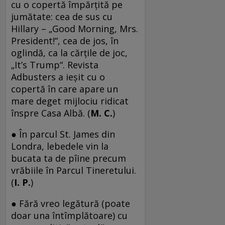
cu o copertă împărţită pe
jumătate: cea de sus cu
Hillary – „Good Morning, Mrs.
President!“, cea de jos, în
oglindă, ca la cărţile de joc,
„It’s Trump“. Revista
Adbusters a ieşit cu o
copertă în care apare un
mare deget mijlociu ridicat
înspre Casa Albă. (
M. C.
)
● În parcul St. James din
Londra, lebedele vin la
bucata ta de pîine precum
vrăbiile în Parcul Tineretului.
(
I. P.
)
● Fără vreo legătură (poate
doar una întîmplătoare) cu