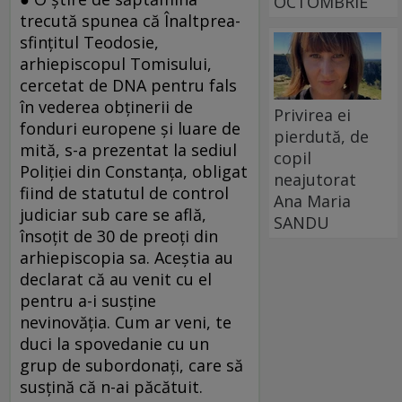
OCTOMBRIE
trecută spunea că Înalt­prea­
sfințitul Teodosie,
arhiepiscopul Tomisului,
cercetat de DNA pentru fals
în vederea obținerii de
Privirea ei
fonduri europene și luare de
pierdută, de
mită, s-a prezentat la sediul
copil
Poliției din Constanța, obligat
neajutorat
fiind de statutul de control
Ana Maria
judiciar sub care se află,
SANDU
însoțit de 30 de preoți din
arhiepiscopia sa. Aceștia au
declarat că au venit cu el
pentru a-i susține
nevinovăția. Cum ar veni, te
duci la spovedanie cu un
grup de subordonați, care să
susțină că n-ai păcătuit.