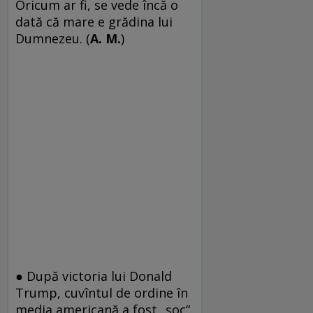
Oricum ar fi, se vede încă o
dată că mare e grădina lui
Dumnezeu. (
A. M.
)
● După victoria lui Donald
Trump, cuvîntul de ordine în
media americană a fost „șoc“.