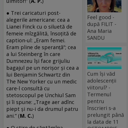
uimitor!“ (
A. P.
)
● Trei caricaturi post-
Feel good -
alegerile americane: cea a
după FILIT -
Lianei Finck cu o siluetă de
Ana Maria
femeie mîzgălită, însoţită de
SANDU
caption-ul: „Eram femei.
Eram pline de speranţă“; cea
a lui Steinberg în care
Dumnezeu îşi face grijuliu
bagajul pe un norişor şi cea a
Cum își văd
lui Benjamin Schwartz din
adolescenții
The New Yorker cu un medic
viitorul? -
care-l consultă cu
Termenul
stetoscopul pe Unchiul Sam
pentru
şi îi spune: „Trage aer adînc
înscrieri s-a
piept şi nu-i da drumul patru
prelungit până
ani.“ (
M. C.
)
la data de 11
● O știre de săptămîna