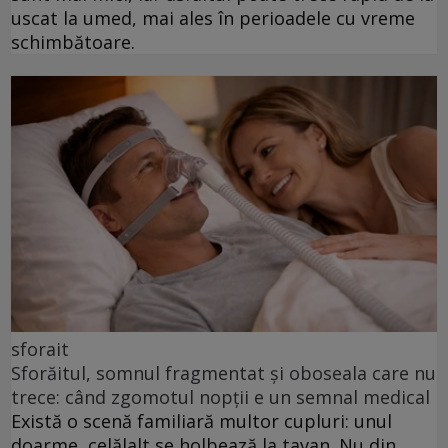
uscat la umed, mai ales în perioadele cu vreme
schimbătoare.
sforait
Sforăitul, somnul fragmentat și oboseala care nu
trece: când zgomotul nopții e un semnal medical
Există o scenă familiară multor cupluri: unul
doarme, celălalt se holbează la tavan. Nu din