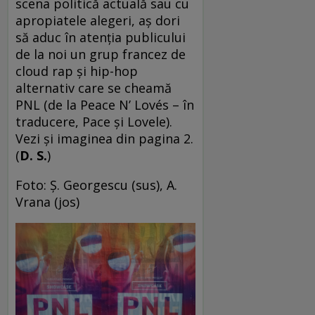
scena politică actuală sau cu
apropiatele alegeri, aș dori
să aduc în atenția publicului
de la noi un grup francez de
cloud rap și hip-hop
alternativ care se cheamă
PNL (de la Peace N’ Lovés – în
traducere, Pace și Lovele).
Vezi și imaginea din pagina 2.
(
D. S.
)
Foto: Ş. Georgescu (sus), A.
Vrana (jos)