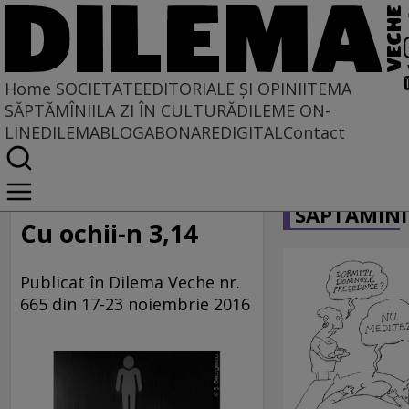
Home
SOCIETATE
EDITORIALE ȘI OPINII
TEMA
SĂPTĂMÎNII
LA ZI ÎN CULTURĂ
DILEME ON-
LINE
DILEMABLOG
ABONARE
DIGITAL
Contact
Home
CARICATU
Societate
SĂPTĂMÎNI
LA SINGULAR ȘI LA PLURAL
Cu ochii-n 3,14
Publicat în Dilema Veche nr.
665 din 17-23 noiembrie 2016