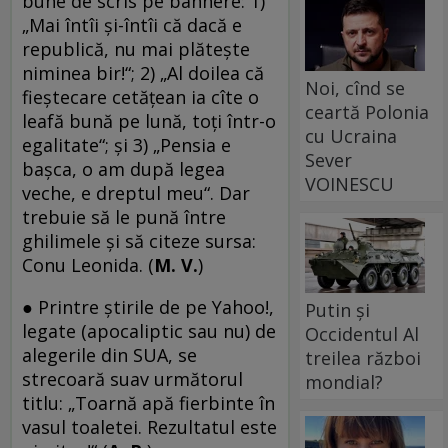
bune de scris pe bannere: 1)
„Mai întîi și-întîi că dacă e
republică, nu mai plătește
niminea bir!“; 2) „Al doilea că
Noi, cînd se
fieștecare cetățean ia cîte o
ceartă Polonia
leafă bună pe lună, toți într-o
cu Ucraina
egalitate“; și 3) „Pensia e
Sever
bașca, o am după legea
VOINESCU
veche, e dreptul meu“. Dar
trebuie să le pună între
ghilimele și să citeze sursa:
Conu Leonida. (
M. V.
)
● Printre știrile de pe Yahoo!,
Putin și
legate (apocaliptic sau nu) de
Occidentul Al
alegerile din SUA, se
treilea război
strecoară suav următorul
mondial?
titlu: „Toarnă apă fierbinte în
vasul toaletei. Rezultatul este