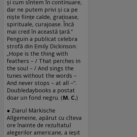
şi cum sîntem în continuare,
dar ne putem privi şi ca pe
nişte fiinţe calde, graţioase,
spirituale, curajoase. Încă
mai cred în această ţară.“
Penguin a publicat celebra
strofă din Emily Dickinson:
„Hope is the thing with
feathers – / That perches in
the soul – / And sings the
tunes without the words –
And never stops – at all –“.
Doubledaybooks a postat
doar un fond negru. (
M. C.
)
● Ziarul Märkische
Allgemeine, apărut cu cîteva
ore înainte de rezultatul
alegerilor americane, a ieşit