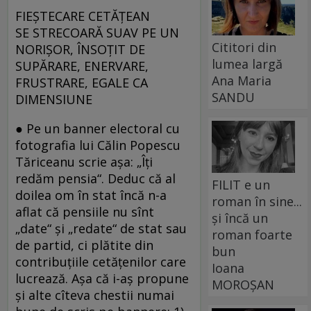
FIEȘTECARE CETĂȚEAN
SE STRECOARĂ SUAV PE UN
Cititori din
NORIȘOR, ÎNSOȚIT DE
lumea largă
SUPĂRARE, ENERVARE,
Ana Maria
FRUSTRARE, EGALE CA
SANDU
DIMENSIUNE
● Pe un banner electoral cu
fotografia lui Călin Popescu
Tăriceanu scrie așa: „Îți
redăm pensia“. Deduc că al
FILIT e un
doilea om în stat încă n-a
roman în sine...
aflat că pensiile nu sînt
și încă un
„date“ și „redate“ de stat sau
roman foarte
de partid, ci plătite din
bun
contribuțiile cetățenilor care
Ioana
lucrează. Așa că i-aș propune
MOROȘAN
și alte cîteva chestii numai