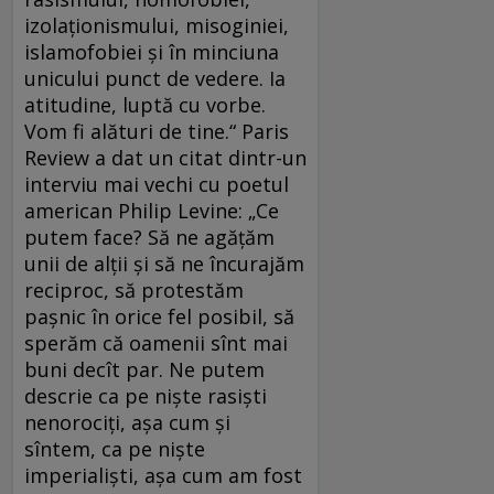
izolaţionismului, misoginiei,
islamofobiei şi în minciuna
unicului punct de vedere. Ia
atitudine, luptă cu vorbe.
Vom fi alături de tine.“ Paris
Review a dat un citat dintr-un
interviu mai vechi cu poetul
american Philip Levine: „Ce
putem face? Să ne agăţăm
unii de alţii şi să ne încurajăm
reciproc, să protestăm
paşnic în orice fel posibil, să
sperăm că oamenii sînt mai
buni decît par. Ne putem
descrie ca pe nişte rasişti
nenorociţi, aşa cum şi
sîntem, ca pe nişte
imperialişti, aşa cum am fost