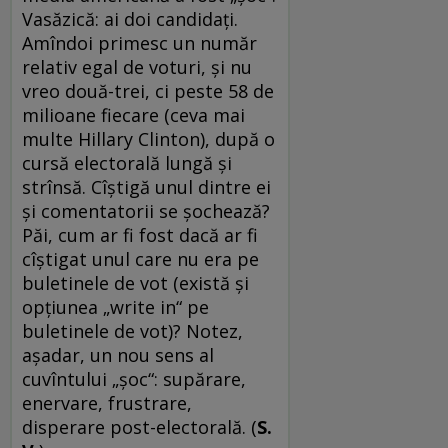
Vasăzică: ai doi candidați.
Amîndoi primesc un număr
relativ egal de voturi, și nu
vreo două-trei, ci peste 58 de
milioane fiecare (ceva mai
multe Hillary Clinton), după o
cursă electorală lungă și
strînsă. Cîștigă unul dintre ei
și comentatorii se șochează?
Păi, cum ar fi fost dacă ar fi
cîștigat unul care nu era pe
buletinele de vot (există și
opțiunea „write in“ pe
buletinele de vot)? Notez,
așadar, un nou sens al
cuvîntului „șoc“: supărare,
enervare, frustrare,
disperare post-electorală. (
S.