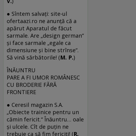
V.
)
● Sîntem salvați: site-ul
ofertaazi.ro ne anunță că a
apărut Aparatul de făcut
sarmale. Are „design german“
și face sarmale „egale ca
dimensiune și bine strînse“.
Să vină sărbătorile! (
M. P.
)
ÎNĂUNTRU
PARE A FI UMOR ROMÂNESC
CU BRODERIE FĂRĂ
FRONTIERE
● Ceresil magazin S.A.
„Obiecte trainice pentru un
cămin fericit.“ Înăuntru… oale
și ulcele. Cît de puțin ne
trebuie ca să fim fericiți! (
R.