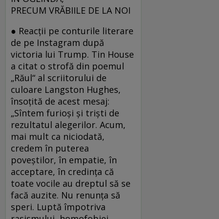
PRECUM VRĂBIILE DE LA NOI
● Reacţii pe conturile literare
de pe Instagram după
victoria lui Trump. Tin House
a citat o strofă din poemul
„Răul“ al scriitorului de
culoare Langston Hughes,
însoţită de acest mesaj:
„Sîntem furioşi şi trişti de
rezultatul alegerilor. Acum,
mai mult ca niciodată,
credem în puterea
poveştilor, în empatie, în
acceptare, în credinţa că
toate vocile au dreptul să se
facă auzite. Nu renunţa să
speri. Luptă împotriva
rasismului, homofobiei,