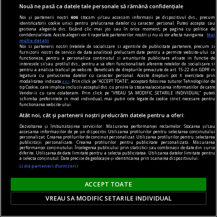
Nouă ne pasă ca datele tale personale să rămână confidențiale
Noi și partenerii noștri
606
stocăm și/sau accesăm informații pe dispozitivul dvs., precum
identificatorii cookie unici pentru prelucrarea datelor cu caracter personal. Puteți accepta sau
gestiona alegerile dvs. făcând clic mai jos sau în orice moment, pe pagina cu politica de
confidențialitate. Aceste alegeri vor fi raportate partenerilor noștri și nu vă vor afecta navigarea.
Mai
multe detalii
Noi si partenerii nostri (retelele de socializare si agentiile de publicitate partenere, precum si
furnizorii nostri de servicii de date analitice) prelucram date pentru a permite website-ului sa
functioneze, pentru a personaliza continutul si anunturile publicitare afisate in functie de
interesele si/sau profilul dvs., pentru a va oferi functionalitati aferente retelelor de socializare si
pentru a analiza traficul pe website. Beneficiati de drepturile prevazute de art. 15-22 din GDPR in
legatura cu prelucrarea datelor cu caracter personal. Aceste drepturi pot fi exercitate prin
modalitatea indicata
aici
. Prin click pe “ACCEPT TOATE”, acceptati folosirea tuturor Tehnologiilor de
tip Cookie, care implica inclusiv acceptul dvs. cu privire la stocarea/accesarea informatiilor de catre
sandale
Vendor-ii cu care colaboram. Prin click pe “VREAU SA MODIFIC SETARILE INDIVIDUAL” puteti
schimba preferintele in mod individual, mai putin cele legate de cookie strict necesare pentru
Cum să îți alegi sandalele pentru ținutele din
functionarea website-ului.
această vară? 7 recomandări
Atât noi, cât și partenerii noștri prelucrăm datele pentru a oferi:
Vara îți schimbă ritmul și garderoba. Rochiile
Dezvoltarea și îmbunătățirea serviciilor. Măsurarea performanței reclamelor. Stocarea și/sau
accesarea informațiilor de pe un dispozitiv. Utilizarea profilurilor pentru selectarea conținutului
devin mai lejere, pantalonii mai subțiri, iar
personalizat. Crearea profilurilor de conținut personalizat. Utilizarea profilurilor pentru selectarea
publicității personalizate. Crearea profilurilor pentru publicitate personalizată. Măsurarea
performanței conținutului. Înțelegerea publicului prin statistici sau combinații de date din surse
încălțămintea trebuie să țină pasul cu
diferite. Utilizarea de date limitate pentru a selecta publicitatea. Utilizarea datelor limitate pentru
a selecta conținutul. Date precise de geolocație și identificarea prin scanarea dispozitivului.
temperaturile ridicate și cu planurile tale
Listă parteneri (furnizori)
spontane. O pereche bine aleasă de sandale îți
susține ținuta, dar și confortul zilnic – fie că
ACCEPT TOATE
mergi la birou...
VREAU SA MODIFIC SETARILE INDIVIDUAL