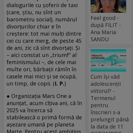
dialogurile cu şoferii de taxi
(care, ştiu, nu sînt un
Feel good -
barometru social), numărul
după FILIT -
divorţurilor chiar e în
Ana Maria
creştere: tot mai mulţi dintre
SANDU
cei cu care merg, de peste 45
de ani, zic că sînt divorţaţi. Şi
– aici constat un „triumf“ al
feminismului –, de cele mai
multe ori, bărbaţii rămîn în
casele mai mici şi se ocupă,
Cum își văd
un timp, de copii. (
I. P.
)
adolescenții
viitorul? -
● Organizaţia Mars One a
Termenul
anunţat, acum cîţiva ani, că în
pentru
2025 va încerca să
înscrieri s-a
stabilească o primă formă de
prelungit până
aşezare umană pe planeta
la data de 11
Marte. Pentru acest ambiţios