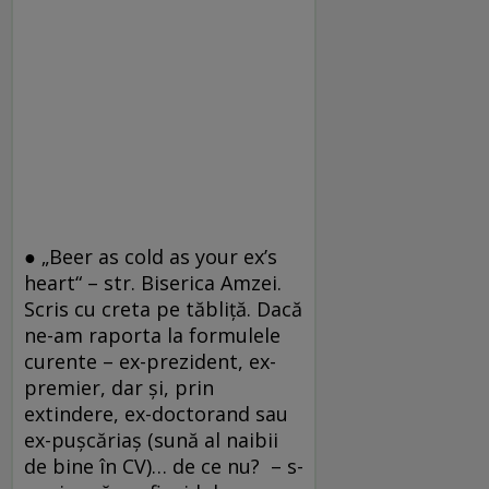
● „Beer as cold as your ex’s
heart“ – str. Biserica Amzei.
Scris cu creta pe tăbliță. Dacă
ne-am raporta la formulele
curente – ex-prezident, ex-
premier, dar și, prin
extindere, ex-doctorand sau
ex-pușcăriaș (sună al naibii
de bine în CV)… de ce nu? – s-