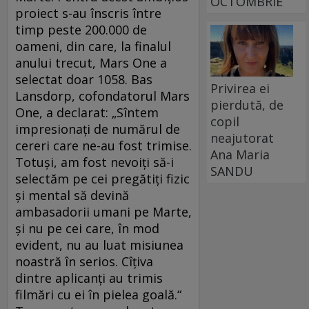
OCTOMBRIE
proiect s-au înscris între
timp peste 200.000 de
oameni, din care, la finalul
anului trecut, Mars One a
selectat doar 1058. Bas
Privirea ei
Lansdorp, cofondatorul Mars
pierdută, de
One, a declarat: „Sîntem
copil
impresionaţi de numărul de
neajutorat
cereri care ne-au fost trimise.
Ana Maria
Totuşi, am fost nevoiţi să-i
SANDU
selectăm pe cei pregătiţi fizic
şi mental să devină
ambasadorii umani pe Marte,
și nu pe cei care, în mod
evident, nu au luat misiunea
noastră în serios. Cîţiva
dintre aplicanţi au trimis
filmări cu ei în pielea goală.“