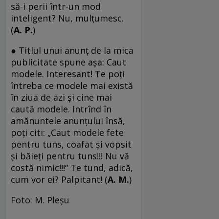
să-i perii într-un mod
inteligent? Nu, mulțumesc.
(
A. P.
)
● Titlul unui anunț de la mica
publicitate spune așa: Caut
modele. Interesant! Te poți
întreba ce modele mai există
în ziua de azi și cine mai
caută modele. Intrînd în
amănuntele anunțului însă,
poți citi: „Caut modele fete
pentru tuns, coafat și vopsit
și băieți pentru tuns!!! Nu vă
costă nimic!!!“ Te tund, adică,
cum vor ei? Palpitant! (
A. M.
)
Foto: M. Pleșu