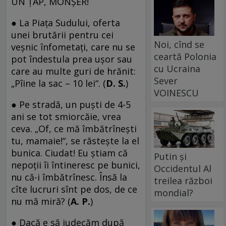
UN ȚAP, MONȘER!
● La Piața Sudului, oferta
unei brutării pentru cei
Noi, cînd se
veșnic înfometați, care nu se
ceartă Polonia
pot îndestula prea ușor sau
cu Ucraina
care au multe guri de hrănit:
Sever
„Pîine la sac – 10 lei“. (
D. S.
)
VOINESCU
● Pe stradă, un puști de 4-5
ani se tot smiorcăie, vrea
ceva. „Of, ce mă îmbătrînești
tu, mamaie!“, se răstește la el
bunica. Ciudat! Eu știam că
Putin și
nepoții îi întineresc pe bunici,
Occidentul Al
nu că-i îmbătrînesc. Însă la
treilea război
cîte lucruri sînt pe dos, de ce
mondial?
nu mă miră? (
A. P.
)
● Dacă e să judecăm după