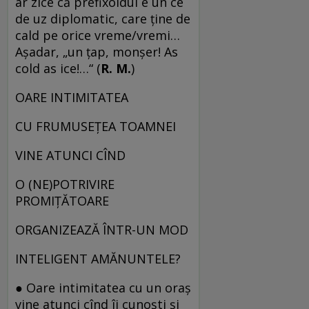
ar zice că prefixoidul e un ce
de uz diplomatic, care ține de
cald pe orice vreme/vremi…
Așadar, „un țap, monșer! As
cold as ice!…“ (
R. M.
)
OARE INTIMITATEA
CU FRUMUSEȚEA TOAMNEI
VINE ATUNCI CÎND
O (NE)POTRIVIRE
PROMIȚĂTOARE
ORGANIZEAZĂ ÎNTR-UN MOD
INTELIGENT AMĂNUNTELE?
● Oare intimitatea cu un oraș
vine atunci cînd îi cunoști și