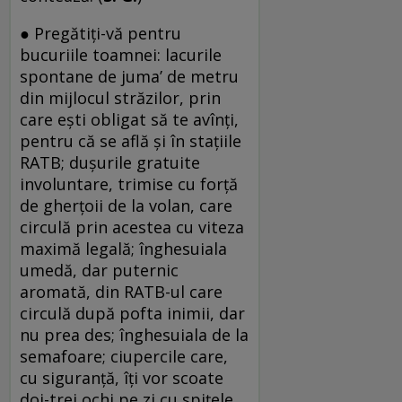
● Pregătiți-vă pentru
bucuriile toamnei: lacurile
spontane de juma’ de metru
din mijlocul străzilor, prin
care ești obligat să te avînți,
pentru că se află și în stațiile
RATB; dușurile gratuite
involuntare, trimise cu forță
de gherțoii de la volan, care
circulă prin acestea cu viteza
maximă legală; înghesuiala
umedă, dar puternic
aromată, din RATB-ul care
circulă după pofta inimii, dar
nu prea des; înghesuiala de la
se­mafoa­re; ciu­percile care,
cu siguranță, îți vor scoate
doi-trei ochi pe zi cu spițele