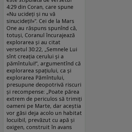
4:29 din Coran, care spune
«Nu ucideţi şi nu vă
sinucideţi!»“. Cei de la Mars
One au răspuns spunînd că,
totuşi, Coranul încurajează
explorarea şi au citat
versetul 30:22, „Semnele Lui
sînt creaţia cerului şi a
pămîntului!“, argumentînd că
explorarea spaţiului, ca şi
explorarea Pămîntului,
presupune deopotrivă riscuri
şi recompense: „Poate părea
extrem de periculos să trimiţi
oameni pe Marte, dar aceştia
vor găsi deja acolo un habitat
locuibil, prevăzut cu apă şi
oxigen, construit în avans