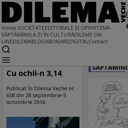
Home
SOCIETATE
EDITORIALE ȘI OPINII
TEMA
SĂPTĂMÎNII
LA ZI ÎN CULTURĂ
DILEME ON-
LINE
DILEMABLOG
ABONARE
DIGITAL
Contact
Home
CARICATU
Societate
SĂPTĂMÎNI
LA SINGULAR ȘI LA PLURAL
Cu ochii-n 3,14
Publicat în Dilema Veche nr.
658 din 28 septembrie-5
octombrie 2016