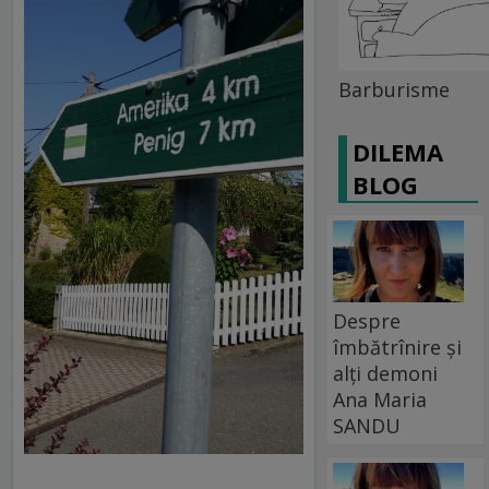
Barburisme
DILEMA
BLOG
Despre
îmbătrînire și
alți demoni
Ana Maria
SANDU