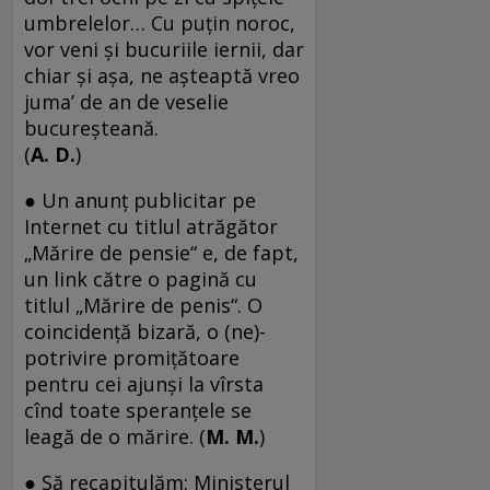
umbrelelor… Cu puțin noroc,
vor veni și bucuriile iernii, dar
chiar și așa, ne așteaptă vreo
juma’ de an de veselie
bucureșteană.
(
A. D.
)
● Un anunţ publicitar pe
Internet cu titlul atrăgător
„Mărire de pensie“ e, de fapt,
un link către o pagină cu
titlul „Mărire de penis“. O
coincidenţă bizară, o (ne)-
potrivire promiţătoare
pentru cei ajunşi la vîrsta
cînd toate speranţele se
leagă de o mărire. (
M. M.
)
● Să recapitulăm: Ministerul