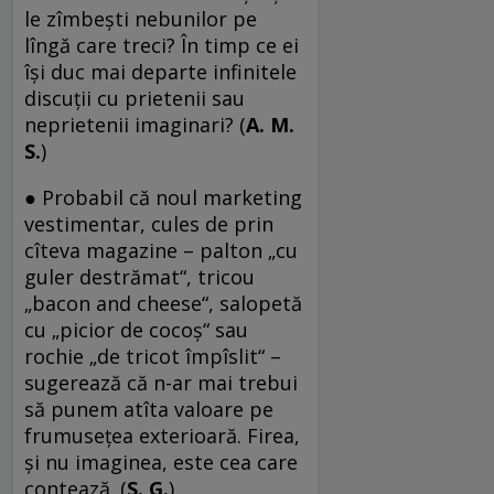
le zîmbești nebunilor pe
lîngă care treci? În timp ce ei
își duc mai departe infinitele
discuții cu prie­tenii sau
neprietenii imaginari? (
A. M.
S.
)
● Probabil că noul marketing
vestimentar, cules de prin
cîteva magazine – palton „cu
guler destrămat“, tricou
„bacon and cheese“, salopetă
cu „picior de cocoș“ sau
rochie „de tricot împîslit“ –
sugerează că n-ar mai trebui
să punem atîta valoare pe
frumusețea exterioară. Firea,
și nu imaginea, este cea care
contează. (
S. G.
)