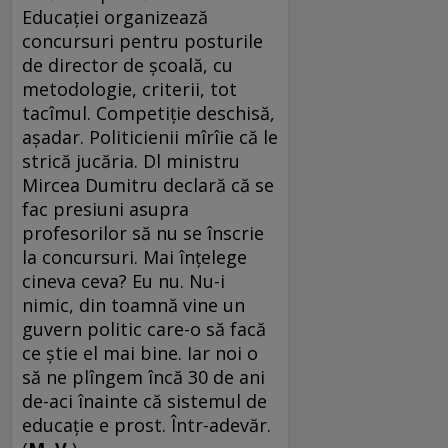
Educației organizează
concursuri pentru posturile
de director de școală, cu
metodologie, criterii, tot
tacîmul. Competiție deschisă,
așadar. Politicienii mîrîie că le
strică jucăria. Dl ministru
Mircea Dumitru declară că se
fac presiuni asupra
profesorilor să nu se înscrie
la concursuri. Mai înțelege
cineva ceva? Eu nu. Nu-i
nimic, din toamnă vine un
guvern politic care-o să facă
ce știe el mai bine. Iar noi o
să ne plîngem încă 30 de ani
de-aci înainte că sistemul de
educație e prost. Într-adevăr.