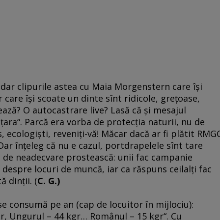
 dar clipurile astea cu Maia Morgenstern care îşi
are îşi scoate un dinte sînt ridicole, greţoase,
ează? O autocastrare live? Lasă că şi mesajul
ţara“. Parcă era vorba de protecţia naturii, nu de
, ecologişti, reveniţi-vă! Măcar dacă ar fi plătit RMG
Dar înţeleg că nu e cazul, portdrapelele sînt tare
z de neadecvare prostească: unii fac campanie
despre locuri de muncă, iar ca răspuns ceilalţi fac
dinţii. (
C. G.)
 se consumă pe an (cap de locuitor în mijlociu):
gr, Ungurul – 44 kgr… Românul – 15 kgr“. Cu