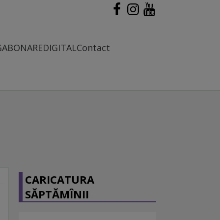
G
ABONARE
DIGITAL
Contact
CARICATURA
SĂPTĂMÎNII