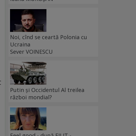
Noi, cînd se ceartă Polonia cu
Ucraina
Sever VOINESCU
C
Putin și Occidentul Al treilea
război mondial?
Feel good - după FILIT -