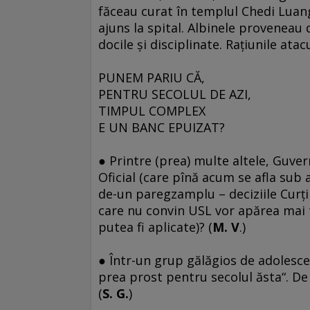
făceau curat în templul Chedi Luang
ajuns la spital. Albinele proveneau 
docile şi disciplinate. Raţiunile ata
PUNEM PARIU CĂ,
PENTRU SECOLUL DE AZI,
TIMPUL COMPLEX
E UN BANC EPUIZAT?
● Printre (prea) multe altele, Guve
Oficial (care pînă acum se afla sub
de-un paregzamplu – deciziile Curţii 
care nu convin USL vor apărea mai tî
putea fi aplicate)? (
M. V
.)
● Într-un grup gălăgios de adolescenţ
prea prost pentru secolul ăsta“. De 
(
S. G.
)