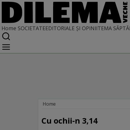
Home
SOCIETATE
EDITORIALE ȘI OPINII
TEMA SĂPTĂ
Home
Societate
LA SINGULAR ȘI LA PLURAL
Cu ochii-n 3,14