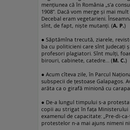
menţiunea că în România „s’a consum
1908“. Dacă vom merge şi mai mult 
Decebal eram vegetarieni. Înseamnă 
sînt, de fapt, nişte mutanţi. (
A. P.
)
● Săptămîna trecută, ziarele, revistel
ba cu politicieni care sînt judecaţi 
profesori plagiatori. Sînt mulţi, foar
birouri, cabinete, catedre… (
M. C.
)
● Acum cîteva zile, în Parcul Naţion
subspecii de ţestoase Galapagos. Av
arăta ca o girafă minionă cu carapac
● De-a lungul timpului s-a protestat 
copii au strigat în faţa Ministerul
examenul de capacitate: „Pre-di-ca-
protestelor n-a mai ajuns nimeni ni