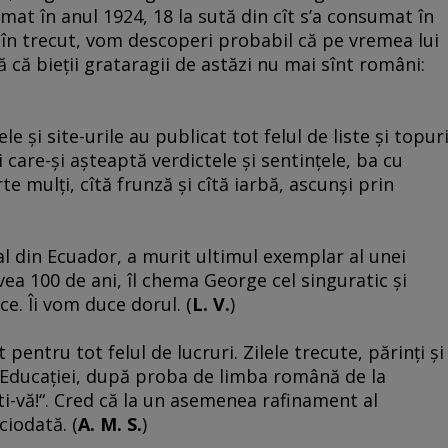
at în anul 1924, 18 la sută din cît s’a consumat în
în trecut, vom descoperi probabil că pe vremea lui
că bieţii grataragii de astăzi nu mai sînt români:
e şi site-urile au publicat tot felul de liste şi topuri
şi care-şi aşteaptă verdictele şi sentinţele, ba cu
te mulţi, cîtă frunză şi cîtă iarbă, ascunşi prin
al din Ecuador, a murit ultimul exemplar al unei
ea 100 de ani, îl chema George cel singuratic şi
e. Îi vom duce dorul. (
L. V.
)
pentru tot felul de lucruri. Zilele trecute, părinţi şi
ui Educaţiei, după proba de limba română de la
ti-vă!“. Cred că la un asemenea rafinament al
ciodată. (
A. M. S.
)