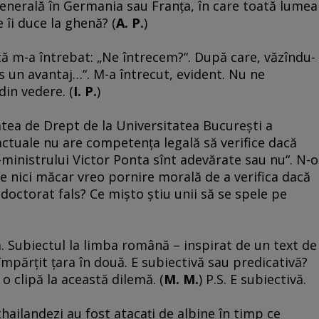
generală în Germania sau Franţa, în care toată lumea
e îi duce la ghenă? (
A. P.
)
etă m-a întrebat: „Ne întrecem?“. După care, văzîndu-
as un avantaj…“. M-a întrecut, evident. Nu ne
in vedere. (
I. P.
)
ltatea de Drept de la Universitatea Bucureşti a
e actuale nu are competenţa legală să verifice dacă
-ministrului Victor Ponta sînt adevărate sau nu“. N-o
re nici măcar vreo pornire morală de a verifica dacă
doctorat fals? Ce mişto ştiu unii să se spele pe
 Subiectul la limba română – inspirat de un text de
mpărţit ţara în două. E subiectivă sau predicativă?
o clipă la această dilemă. (
M. M.
) P.S. E subiectivă.
thailandezi au fost atacaţi de albine în timp ce