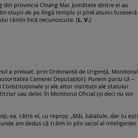
 din provincia Chiang Mai. Jumătate dintre ei au
din stupii de pe lîngă templu şi pînă atunci fuseseră
cului rămîn încă necunoscute. (
L. V.
)
rnul a preluat, prin Ordonanţă de Urgenţă, Monitorul
 autoritatea Camerei Deputaţilor). Punem pariu că –
Constituţionale şi ale altor instituţii ale statului
rzior sau deloc în Monitorul Oficial (şi deci nu vor
i, ea, către el, cu reproş: „Măi, băiatule, dar tu eşti
unde am dedus că trăim în plin secol al inteligenţei.