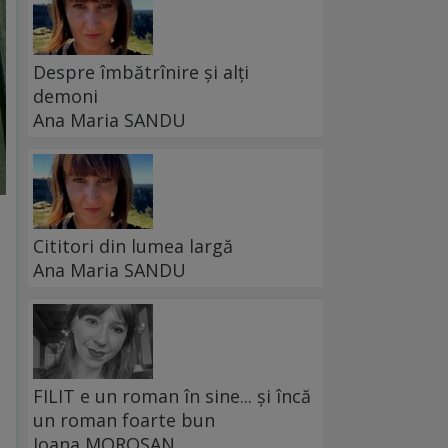
Despre îmbătrînire și alți
demoni
Ana Maria SANDU
Cititori din lumea largă
Ana Maria SANDU
FILIT e un roman în sine... și încă
un roman foarte bun
Ioana MOROȘAN