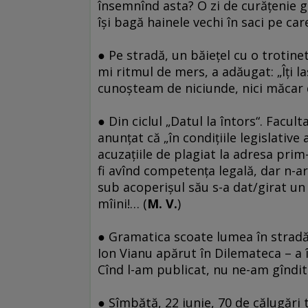
însemnînd asta? O zi de curăţenie 
îşi bagă hainele vechi în saci pe car
● Pe stradă, un băieţel cu o trotin
mi ritmul de mers, a adăugat: „Îţi l
cunoşteam de niciunde, nici măcar d
● Din ciclul „Datul la întors“. Facu
anunţat că „în condiţiile legislativ
acuzaţiile de plagiat la adresa prim
fi avînd competenţa legală, dar n-a
sub acoperişul său s-a dat/girat un 
mîini!… (
M. V.
)
● Gramatica scoate lumea în stradă.
Ion Vianu apărut în Dilemateca – a î
Cînd l-am publicat, nu ne-am gîndit 
● Sîmbătă, 22 iunie, 70 de călugări 