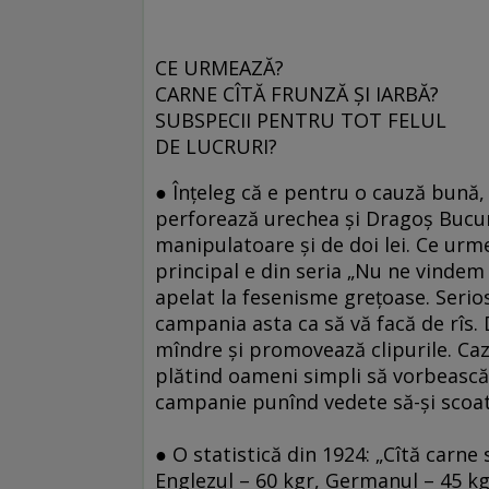
CE URMEAZĂ?
CARNE CÎTĂ FRUNZĂ ŞI IARBĂ?
SUBSPECII PENTRU TOT FELUL
DE LUCRURI?
● Înţeleg că e pentru o cauză bună,
perforează urechea şi Dragoş Bucur c
manipulatoare şi de doi lei. Ce urm
principal e din seria „Nu ne vindem 
apelat la fesenisme greţoase. Serios
campania asta ca să vă facă de rîs. 
mîndre şi promovează clipurile. Ca
plătind oameni simpli să vorbească 
campanie punînd vedete să-şi scoată 
● O statistică din 1924: „Cîtă carne
Englezul – 60 kgr, Germanul – 45 k