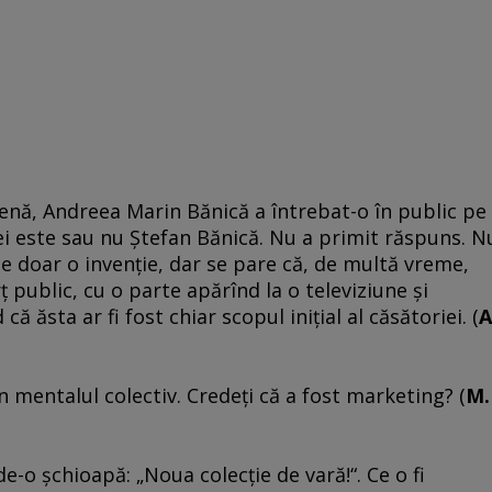
scenă, Andreea Marin Bănică a întrebat-o în public pe
ei este sau nu Ştefan Bănică. Nu a primit răspuns. N
e e doar o invenţie, dar se pare că, de multă vreme,
public, cu o parte apărînd la o televiziune şi
 că ăsta ar fi fost chiar scopul iniţial al căsătoriei. (
A
în mentalul colectiv. Credeţi că a fost marketing? (
M.
-o şchioapă: „Noua colecţie de vară!“. Ce o fi