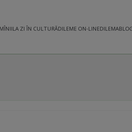
MÎNII
LA ZI ÎN CULTURĂ
DILEME ON-LINE
DILEMABLO