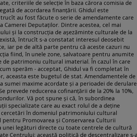
ate, criteriile de selecţie în baza cărora comisia de
legată de acordarea finanţării. Ghidul este
ntrucît au fost făcute o serie de amendamente care
 a Camerei Deputaţilor. Dintre acestea, cel mai
lui şi la construcţia de aşezăminte culturale de la
 există, întrucît s-a constatat interesul deosebit
, iar pe de altă parte pentru că aceste cazuri nu
ţia fiind, în unele zone, salvatoare pentru anumite
te de patrimoniu cultural imaterial. În cazul în care
cum sperăm - acceptat, Ghidul va fi completat în
lor, aceasta este bugetul de stat. Amendamentele de
a sumei maxime acordate şi a perioadei de derulare
. Se prevede reducerea cofinanţării de la 20% la 10%,
fondurilor. Vă pot spune şi că, în subordinea
uţii specializate care au exact rolul de a deţine
cercetări în domeniul patrimoniului cultural
al pentru Promovarea şi Conservarea Culturii
 unei legături directe cu toate centrele de cultură
ntate Centrului; această politică de descentralizare s-