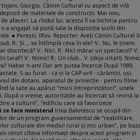
tojani, Giurgiu. Cămin Cultural cu aspect de vilă
 depozit de materiale de construcţii. Mai nou,
de afaceri. La rîndul lui, acesta îl va închiria pentru
s-a angajat să pună sala la dispoziţia şcolii din
e. ● Pereşti, Ilfov. Reporter: Aveţi Cămin Cultural î
 R.: Şi..., se întîmplă ceva în ele? V.: Nu, le ţinem
car discotecă? V.: Nici. R.: Nici măcar un spectacol? V.:
Un taraf? V.: Nimic! R.: Un club... V. (deja iritat!): Nimic
eva? Habar n-am! Dar am putea încerca! După 1989,
ate. S-au furat - ca şi la CAP-uri! - cărămizi, uşi,
l din dotare, aparatul de proiecţie - pentru filme 
Cînd la sate au apărut "micii întreprinzători", unele
. După o vreme, autorităţile au încercat să revină la
dire a culturii", "edificiu care să favorizeze
şi ce face ministerul
Irina Balotescu se ocupă din
telor de un program guvernamental de "reabilitare,
or culturale din mediul rural şi mic urban", pe baz
am cerut cîteva informaţii despre acest program şi