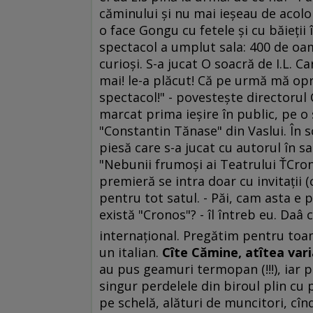
căminului şi nu mai ieşeau de acolo
o face Gongu cu fetele şi cu băieţii î
spectacol a umplut sala: 400 de oame
curioşi. S-a jucat O soacră de I.L. C
mai! le-a plăcut! Că pe urmă mă op
spectacol!" - povesteşte directorul
marcat prima ieşire în public, pe o 
"Constantin Tănase" din Vaslui. În 
piesă care s-a jucat cu autorul în s
"Nebunii frumoşi ai Teatrului ŤCrono
premieră se intra doar cu invitaţii (
pentru tot satul. - Păi, cam asta e
există "Cronos"? - îl întreb eu. Daâ
internaţional. Pregătim pentru toam
un italian.
Cîte Cămine, atîtea vari
au pus geamuri termopan (!!!), iar 
singur perdelele din biroul plin cu 
pe schelă, alături de muncitori, cîn