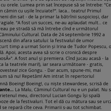
 cu orele. Lumea prin sat începuse să se întrebe: "Ce
n cămin cu uşile încuiate?". Iaca... teatru! Primul
ni din sat - de la primar la bătrînii suspicioşi, dar
aragiale. "A fost un succes, ne-au aplaudat mult... ce
reau pe stradă să mă întrebe cînd e următorul
 Căminului Cultural. Data de 24 septembrie 1992 a
scenă din afara satului: la festivalul de umor
scurt timp a urmat Sorin şi Irina de Tudor Popescu, 
ală. Apoi, acesta avea să scrie o cronică despre
sÂ»". A fost anul şi premiera. Cînd jucau acasă - la
ca la teatrele mari!), iar seara următoare - gratis,
 povestea! zice Gongu. - Dar acum, spune-mi, mai
 cum să nu! Repetăm! Am intrat în repertoriul
nă Boeing! Boeing!, cu nişte stewardese, scrisă de
ante...
La Malu, Căminul Cultural nu e un palat. Nu s
prietenul meu, directorul Lucian Gongu îşi spală
poze de la festivaluri. Tot el dă cu mătura sau se urc
d se repară cîte ceva. Primarii s-au tot schimbat.