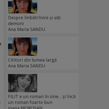
Despre îmbătrînire și alți
demoni
Ana Maria SANDU
a
Cititori din lumea largă
Ana Maria SANDU
e
FILIT e un roman în sine... și încă
t
un roman foarte bun
a
Ioana MOROȘAN