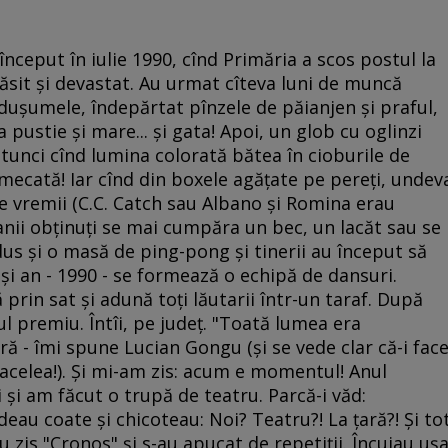
început în iulie 1990, cînd Primăria a scos postul la
ăsit şi devastat. Au urmat cîteva luni de muncă
 duşumele, îndepărtat pînzele de păianjen şi praful,
 pustie şi mare... şi gata! Apoi, un glob cu oglinzi
 atunci cînd lumina colorată bătea în cioburile de
rmecată! Iar cînd din boxele agăţate pe pereţi, undev
e vremii (C.C. Catch sau Albano şi Romina erau
 banii obţinuţi se mai cumpăra un bec, un lacăt sau se
s şi o masă de ping-pong şi tinerii au început să
şi an - 1990 - se formează o echipă de dansuri.
prin sat şi adună toţi lăutarii într-un taraf. După
l premiu. Întîi, pe judeţ. "Toată lumea era
ă - îmi spune Lucian Gongu (şi se vede clar că-i fac
acelea!). Şi mi-am zis: acum e momentul! Anul
i am făcut o trupă de teatru. Parcă-i văd:
ădeau coate şi chicoteau: Noi? Teatru?! La ţară?! Şi to
au zis "Cronos" şi s-au apucat de repetiţii. Încuiau uş