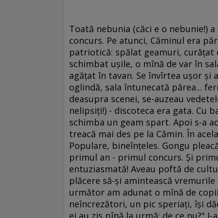
Toată nebunia (căci e o nebunie!) a 
concurs. Pe atunci, Căminul era păr
patriotică: spălat geamuri, curăţat
schimbat uşile, o mînă de var în sala
agăţat în tavan. Se învîrtea uşor şi
oglindă, sala întunecată părea... fe
deasupra scenei, se-auzeau vedetel
nelipsiţi!) - discoteca era gata. Cu
schimba un geam spart. Apoi s-a adu
treacă mai des pe la Cămin. În acela
Populare, bineînţeles. Gongu pleacă 
primul an - primul concurs. Şi primu
entuziasmată! Aveau poftă de cultur
plăcere să-şi amintească vremurile 
următor am adunat o mînă de copii ş
neîncrezători, un pic speriaţi, îşi d
ei au zis pînă la urmă: de ce nu?" I-