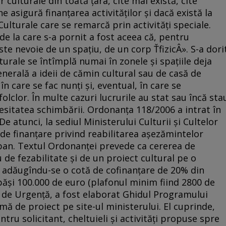
 culturale din toată ţara, cîte mai există, cîte
e asigură finanţarea activităţilor şi dacă există la
ulturale care se remarcă prin activităţi speciale.
de la care s-a pornit a fost aceea că, pentru
te nevoie de un spaţiu, de un corp ŤfizicÂ». S-a dori
turale se întîmplă numai în zonele şi spaţiile deja
nerală a ideii de cămin cultural sau de casă de
în care se fac nunţi şi, eventual, în care se
olclor. În multe cazuri lucrurile au stat sau încă sta
ecesitatea schimbării. Ordonanţa 118/2006 a intrat în
De atunci, la sediul Ministerului Culturii şi Cultelor
 de finanţare privind reabilitarea aşezămintelor
rban. Textul Ordonanţei prevede ca cererea de
u de fezabilitate şi de un proiect cultural pe o
a adăugîndu-se o cotă de cofinanţare de 20% din
păşi 100.000 de euro (plafonul minim fiind 2800 de
 de Urgenţă, a fost elaborat Ghidul Programului
rmă de proiect pe site-ul ministerului. El cuprinde,
pentru solicitant, cheltuieli şi activităţi propuse spre