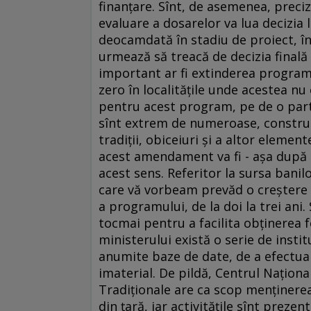
finanţare. Sînt, de asemenea, preciz
evaluare a dosarelor va lua decizia 
deocamdată în stadiu de proiect, î
urmează să treacă de decizia finală
important ar fi extinderea programu
zero în localităţile unde acestea nu
pentru acest program, pe de o parte
sînt extrem de numeroase, construc
tradiţii, obiceiuri şi a altor elemen
acest amendament va fi - aşa după 
acest sens. Referitor la sursa bani
care vă vorbeam prevăd o creştere 
a programului, de la doi la trei ani
tocmai pentru a facilita obţinerea 
ministerului există o serie de instit
anumite baze de date, de a efectua 
imaterial. De pildă, Centrul Naţion
Tradiţionale are ca scop menţinerea
din ţară, iar activităţile sînt preze