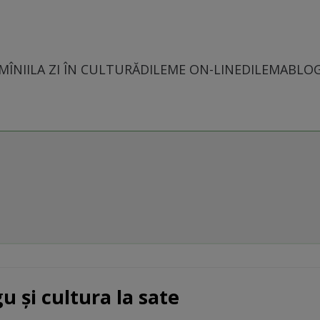
MÎNII
LA ZI ÎN CULTURĂ
DILEME ON-LINE
DILEMABLO
 şi cultura la sate