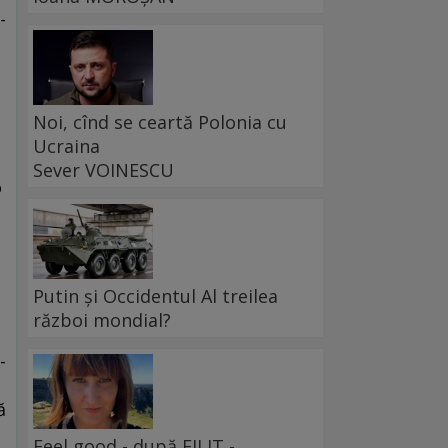
-
Noi, cînd se ceartă Polonia cu
Ucraina
Sever VOINESCU
o
Putin și Occidentul Al treilea
război mondial?
-
ă
Feel good - după FILIT -