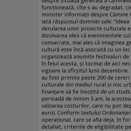
despre situaţia generală a căminelor
funcţionează, cîte s-au degradat, cin
minister informaţii despre Cămine C
Iată răspunsul domniei sale: "Ideea 
derularea unor proiecte culturale es
dizolvarea ideii că evenimentele cul
consacrate, mai ales că imaginea ge
cultură este încă asociată cu un loc 
organizează anumite festivaluri de f
în felul acesta, şi tocmai de aici n
vigoare la sfîrşitul lunii decembrie. 
au fost primite peste 200 de cereri
culturale din mediul rural şi mic u
finanţare să fie însoţită de un studi
perioadă de minim 5 ani, la aceste
valoarea costurilor, care nu pot de
euro). Conform textului Ordonanţei
operaţional, care se afla deja, în fo
detaliat, criteriile de eligibilitate 