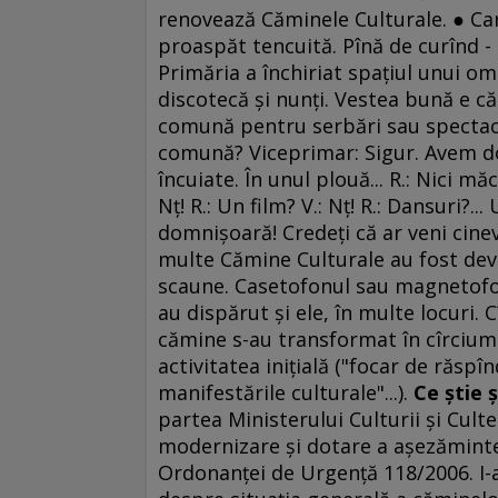
renovează Căminele Culturale. ● Car
proaspăt tencuită. Pînă de curînd -
Primăria a închiriat spaţiul unui om 
discotecă şi nunţi. Vestea bună e că 
comună pentru serbări sau spectacol
comună? Viceprimar: Sigur. Avem două.
încuiate. În unul plouă... R.: Nici mă
Nţ! R.: Un film? V.: Nţ! R.: Dansuri?... 
domnişoară! Credeţi că ar veni cin
multe Cămine Culturale au fost devast
scaune. Casetofonul sau magnetofonu
au dispărut şi ele, în multe locuri. 
cămine s-au transformat în cîrciumi
activitatea iniţială ("focar de răspîn
manifestările culturale"...).
Ce ştie 
partea Ministerului Culturii şi Cul
modernizare şi dotare a aşezămintel
Ordonanţei de Urgenţă 118/2006. I-