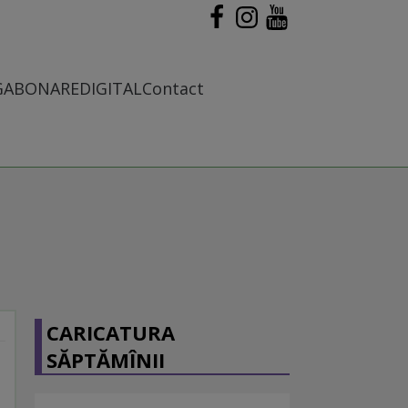
G
ABONARE
DIGITAL
Contact
CARICATURA
SĂPTĂMÎNII