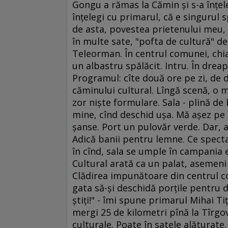
Gongu a rămas la Cămin şi s-a înţeles
înţelegi cu primarul, că e singurul sp
de asta, povestea prietenului meu, 
în multe sate, "pofta de cultură" de
Teleorman. În centrul comunei, chiar
un albastru spălăcit. Intru. În dre
Programul: cîte două ore pe zi, de d
căminului cultural. Lîngă scenă, o
zor nişte formulare. Sala - plină de 
mine, cînd deschid uşa. Mă aşez pe
şanse. Port un pulovăr verde. Dar, a
Adică banii pentru lemne. Ce specta
în cînd, sala se umple în campania e
Cultural arată ca un palat, asemeni v
Clădirea impunătoare din centrul c
gata să-şi deschidă porţile pentru d
ştiţi!" - îmi spune primarul Mihai Ti
mergi 25 de kilometri pînă la Tîrgo
culturale. Poate în satele alăturate