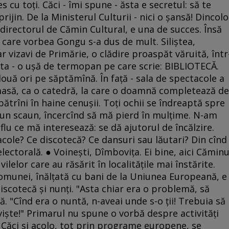
 cu toţi. Căci - îmi spune - ăsta e secretul: să te
rijin. De la Ministerul Culturii - nici o şansă! Dincolo
directorul de Cămin Cultural, e una de succes. Însă
 care vorbea Gongu s-a dus de mult. Siliştea,
 vizavi de Primărie, o clădire proaspăt văruită, într
apta - o uşă de termopan pe care scrie: BIBLIOTECĂ.
ouă ori pe săptămînă. În faţă - sala de spectacole a
 masă, ca o catedră, la care o doamnă completează de
bătrîni în haine cenuşii. Toţi ochii se îndreaptă spre
 un scaun, încercînd să mă pierd în mulţime. N-am
flu ce mă interesează: se dă ajutorul de încălzire.
cole? Ce discotecă? Ce dansuri sau lăutari? Din cînd
lectorală. ● Voineşti, Dîmboviţa. Ei bine, aici Căminu
ilelor care au răsărit în localităţile mai înstărite.
omunei, înălţată cu bani de la Uniunea Europeană, e
iscotecă şi nunţi. "Asta chiar era o problemă, să
ţă. "Cînd era o nuntă, n-aveai unde s-o ţii! Trebuia să
vişte!" Primarul nu spune o vorbă despre activităţi
. Căci şi acolo, tot prin programe europene, se