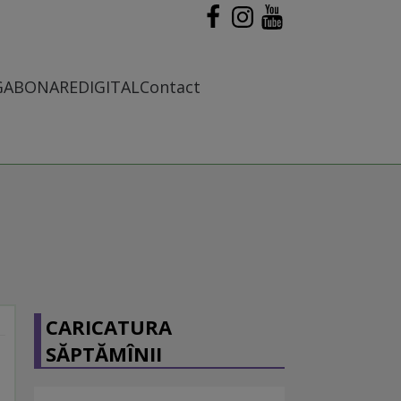
G
ABONARE
DIGITAL
Contact
CARICATURA
SĂPTĂMÎNII