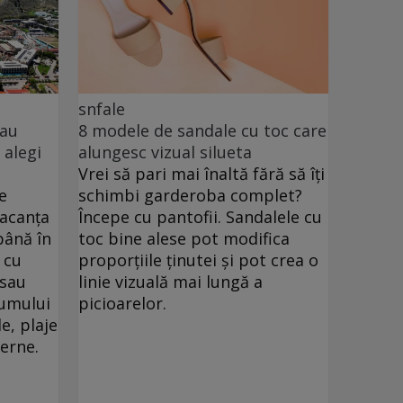
snfale
sau
8 modele de sandale cu toc care
 alegi
alungesc vizual silueta
Vrei să pari mai înaltă fără să îți
e
schimbi garderoba complet?
vacanța
Începe cu pantofii. Sandalele cu
până în
toc bine alese pot modifica
 cu
proporțiile ținutei și pot crea o
 sau
linie vizuală mai lungă a
drumului
picioarelor.
e, plaje
verne.