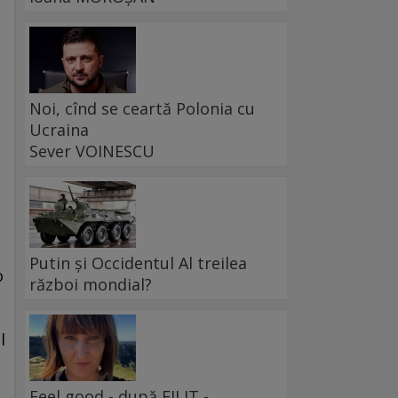
Noi, cînd se ceartă Polonia cu
Ucraina
Sever VOINESCU
Putin și Occidentul Al treilea
o
război mondial?
l
Feel good - după FILIT -