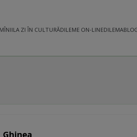
MÎNII
LA ZI ÎN CULTURĂ
DILEME ON-LINE
DILEMABLO
n Ghinea