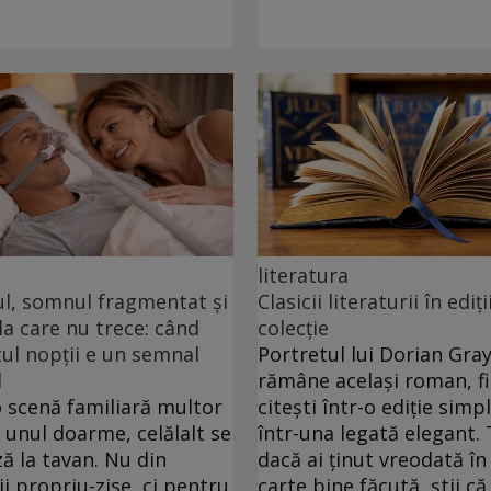
literatura
ul, somnul fragmentat și
Clasicii literaturii în ediți
a care nu trece: când
colecție
l nopții e un semnal
Portretul lui Dorian Gra
l
rămâne același roman, fie
o scenă familiară multor
citești într-o ediție simp
: unul doarme, celălalt se
într-una legată elegant. 
ă la tavan. Nu din
dacă ai ținut vreodată î
i propriu-zise, ci pentru
carte bine făcută, știi că