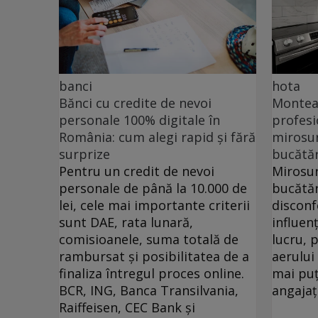
banci
hota
Bănci cu credite de nevoi
Monteaz
personale 100% digitale în
profesi
România: cum alegi rapid și fără
mirosur
surprize
bucătăr
Pentru un credit de nevoi
Mirosur
personale de până la 10.000 de
bucătăr
lei, cele mai importante criterii
disconf
sunt DAE, rata lunară,
influen
comisioanele, suma totală de
lucru, 
rambursat și posibilitatea de a
aerului
finaliza întregul proces online.
mai puț
BCR, ING, Banca Transilvania,
angajați
Raiffeisen, CEC Bank și