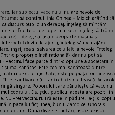
rare, iar
subiectul vaccinului
nu are nevoie de
 încumet să continui linia Ghinea – Mixich arătînd că
lat ca discurs public un derapaj. Înţeleg să mîncăm
gumelor-fructelor de supermarket), înţeleg să trăim
pădure), înţeleg să lăsăm deoparte maşina şi
, Internetul devin de ajuns), înţeleg să încurajăm
re, îngrijirea şi salvarea celuilalt la nevoie, înţeleg
 (într-o proporţie însă raţională), dar nu pot să
l? Vaccinul face parte dintr-o opţiune a societăţii în
lt şi mai sănătos. Este cea mai sănătoasă dintre
, alături de educaţie. Uite, este pe piaţa românească
. Elitele antivaccinării ar trebui s-o citească. Au acol
rîngă singure. Poporului care bănuieşte că vaccinul
mul codrului. Da, ştiu, publicul acesta are poziţii în
 Nu vrei vaccinuri, trăieşte în pădure, ia-ţi şi copilu
e ţină în paza lui ficţiunea, bunul Zamolxe. Unora şi
 comunitate. După diverse căutări, astăzi există