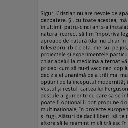
Sigur, Cristian nu are nevoie de apă
dezbatere. Şi, cu toate acestea, mă
în ultimii patru-cinci ani s-a insta
natural (corect să fim împotriva le
aproape de natură (dar nu chiar în 
televizorul (bicicleta, mersul pe jos
proiectele şi experimentele particula
chiar apelul la medicina alternativă
pricep: cum să nu-ţi vaccinezi copilu
decizia ei unanimă de a trăi mai mu
opţiuni de la începutul modernităţii
Vestul şi restul, cartea lui Ferguson
destule argumente cu care să se înf
poate fi opţional îi pot propune dru
multinaţionale, în proiecte europene.
şi fugi. Alături de dacii liberi, să t
altora să le reamintim că trăiesc în