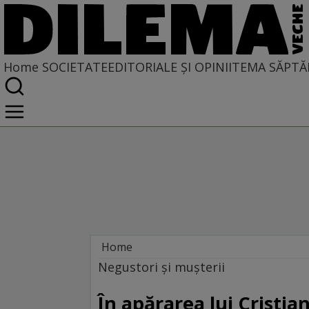
Home
SOCIETATE
EDITORIALE ȘI OPINII
TEMA SĂPTĂ
Home
Societate
Negustori şi muşterii
În apărarea lui Cristia