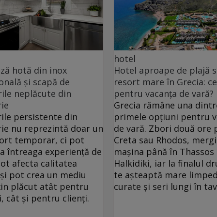
hotel
ă hotă din inox
Hotel aproape de plajă 
onală și scapă de
resort mare în Grecia: ce
ile neplăcute din
pentru vacanța de vară?
ie
Grecia rămâne una dintr
ile persistente din
primele opțiuni pentru 
ie nu reprezintă doar un
de vară. Zbori două ore 
ort temporar, ci pot
Creta sau Rhodos, mergi
ța întreaga experiență de
mașina până în Thassos
pot afecta calitatea
Halkidiki, iar la finalul 
 și pot crea un mediu
te așteaptă mare limped
in plăcut atât pentru
curate și seri lungi în ta
, cât și pentru clienți.