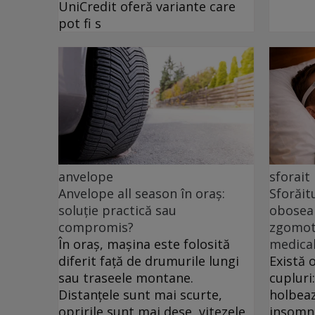
UniCredit oferă variante care
pot fi s
anvelope
sforait
Anvelope all season în oraș:
Sforăit
soluție practică sau
oboseal
compromis?
zgomotu
În oraș, mașina este folosită
medica
diferit față de drumurile lungi
Există 
sau traseele montane.
cupluri
Distanțele sunt mai scurte,
holbeaz
opririle sunt mai dese, vitezele
insomni