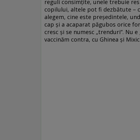
reguli consimţite, unele trebuie re
copilului, altele pot fi dezbătute 
alegem, cine este preşedintele, und
cap şi a acaparat păgubos orice for
cresc şi se numesc „trenduri“. Nu e
vaccinăm contra, cu Ghinea şi Mixic