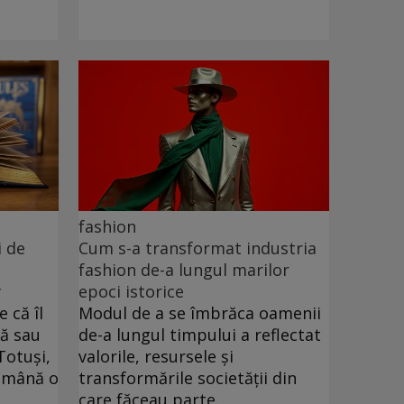
fashion
i de
Cum s-a transformat industria
fashion de-a lungul marilor
y
epoci istorice
 că îl
Modul de a se îmbrăca oamenii
lă sau
de-a lungul timpului a reflectat
Totuși,
valorile, resursele și
n mână o
transformările societății din
care făceau parte.