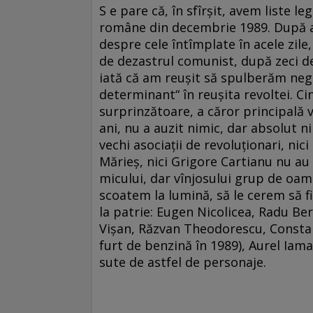
S e pare că, în sfîrșit, avem liste leg
române din decembrie 1989. După an
despre cele întîmplate în acele zile
de dezastrul comunist, după zeci de 
iată că am reușit să spulberăm negu
determinant“ în reușita revoltei. Cin
surprinzătoare, a căror principală 
ani, nu a auzit nimic, dar absolut n
vechi asociații de revoluționari, nici
Mărieș, nici Grigore Cartianu nu au 
micului, dar vînjosului grup de oame
scoatem la lumină, să le cerem să f
la patrie: Eugen Nicolicea, Radu Be
Vișan, Răzvan Theodorescu, Consta
furt de benzină în 1989), Aurel Iama
sute de astfel de personaje.