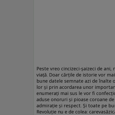
Peste vreo cincizeci-șaizeci de ani, 
viață. Doar cărțile de istorie vor ma
bune datele semnate azi de î­nal­te o
lor și prin acordarea unor importan
enumerați mai sus le vor fi confecți
aduse onoruri și pioase coroane de f
admirație și respect. Și toate pe bu
Revoluție nu e de colea: carevasăzică