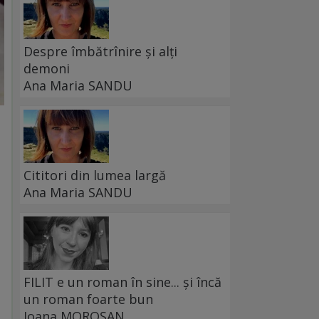
Despre îmbătrînire și alți
demoni
Ana Maria SANDU
Cititori din lumea largă
Ana Maria SANDU
FILIT e un roman în sine... și încă
un roman foarte bun
Ioana MOROȘAN