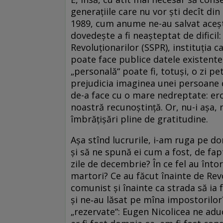
generațiile care nu vor ști decît d
1989, cum anume ne-au salvat ace
dovedește a fi neașteptat de difici
Revoluţionarilor (SSPR), instituția c
poate face publice datele existente,
„personală“ poate fi, totuși, o zi pe
prejudicia imaginea unei persoane d
de-a face cu o mare nedreptate: eroi
noastră recunoștință. Or, nu-i așa, 
îmbrățișări pline de gratitudine.
Așa stînd lucrurile, i-am ruga pe d
și să ne spună ei cum a fost, de fapt
zile de decembrie? În ce fel au întor
martori? Ce au făcut înainte de Rev
comunist și înainte ca strada să ia 
și ne‑au lăsat pe mîna impostorilor
„rezervate“: Eugen Nicolicea ne adu