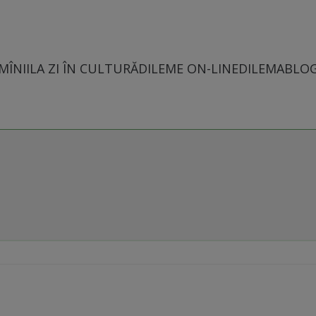
MÎNII
LA ZI ÎN CULTURĂ
DILEME ON-LINE
DILEMABLO