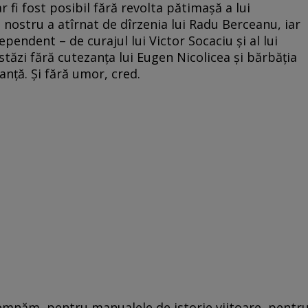
ar fi fost posibil fără revolta pătimașă a lui
 nostru a atîrnat de dîrzenia lui Radu Berceanu, iar
dependent – de curajul lui Victor Socaciu și al lui
stăzi fără cutezanța lui Eugen Nicolicea și bărbăția
nță. Și fără umor, cred.
semnăm, pentru manualele de istorie viitoare, pentr