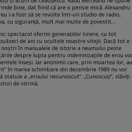
onduși și acum de Ceaușescu. Radu Berceanu ne spune
rinde bine, dat fiind că are o pensie mică. Alexandru
u i-a fost să se revolte în­tr‑un studio de radio,
avea, cu siguranță, mult mai multe de povestit…
lnic spectacol oferim generațiilor tinere, cu tot
uăzeci de ani cu ocultele noastre vitejii. Dacă tot e
i noștri în manualele de istorie a neamului peste
atările despre lupta pentru indemnizațiile de erou vo
ntele înseși. Iar anonimii care, prin moartea lor, a
nt“ în marea schimbare din decembrie 1989 nu vor
 statuie a „eroului necunoscut“. „Cunoscuți“, slăviți
uitori de vitrină.