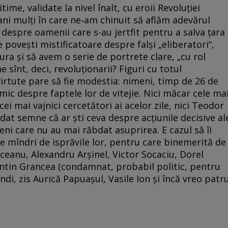
itime, validate la nivel înalt, cu eroii Revoluției
i mulți în care ne‑am chinuit să aflăm adevărul
, despre oamenii care s-au jertfit pentru a salva țara
povești mistificatoare despre falși „eliberatori“,
ra și să avem o serie de portrete clare, „cu rol
e sînt, deci, revoluționarii? Figuri cu totul
virtute pare să fie modestia: nimeni, timp de 26 de
imic despre faptele lor de vitejie. Nici măcar cele ma
 cei mai vajnici cercetători ai acelor zile, nici Teodor
dat semne că ar ști ceva despre acțiunile decisive al
ni care nu au mai răbdat asuprirea. E cazul să îi
ie mîndri de isprăvile lor, pentru care binemerită de
rceanu, Alexandru Arșinel, Victor Socaciu, Dorel
ntin Grancea (condamnat, probabil politic, pentru
ndi, zis Aurică Papuașul, Vasile Ion și încă vreo patr