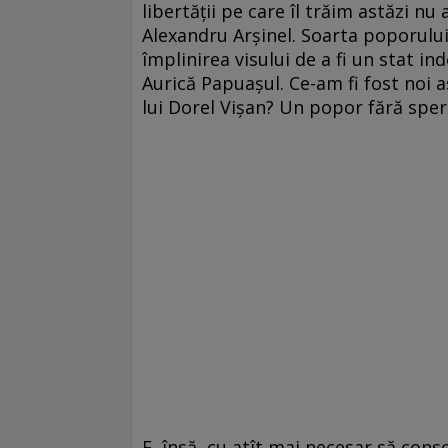
libertății pe care îl trăim astăzi nu 
Alexandru Arșinel. Soarta poporului
împlinirea visului de a fi un stat in
Aurică Papuașul. Ce-am fi fost noi a
lui Dorel Vișan? Un popor fără spera
E, însă, cu atît mai necesar să con