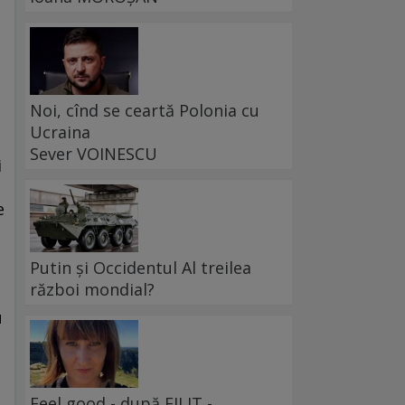
Noi, cînd se ceartă Polonia cu
Ucraina
Sever VOINESCU
i
e
Putin și Occidentul Al treilea
război mondial?
u
Feel good - după FILIT -