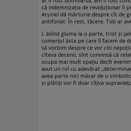
ar fi fost domnia-sa, am fi fost c
că indemnizația de revoluționar îi p
Arșinel dă mărturie despre cît de gre
antifonat. În rest, tăcere. Toți ar 
L ăsînd gluma la o parte, trist și ja
comerțul ăsta pe care îl facem de do
să vorbim despre ce vor citi nepoți
cîteva decenii, sînt convinsă că rel
ocupa mai mult spațiu decît evenime
avut un rol cu adevărat „determina
avea parte nici măcar de o simbolică
și plătiți vor fi doar cîțiva supravieț