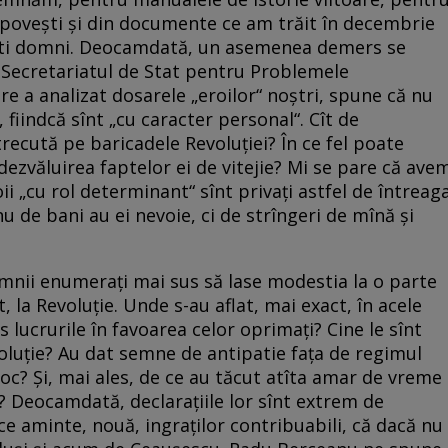
in povești și din documente ce am trăit în decembrie
ști domni. Deocamdată, un asemenea demers se
l: Secretariatul de Stat pentru Problemele
are a analizat dosarele „eroilor“ noștri, spune că nu
 fiindcă sînt „cu caracter personal“. Cît de
trecută pe baricadele Revoluției? În ce fel poate
ezvăluirea faptelor ei de vitejie? Mi se pare că ave
i „cu rol determinant“ sînt privați astfel de întreag
nu de bani au ei nevoie, ci de strîngeri de mînă și
omnii enumerați mai sus să lase modestia la o parte
, la Revoluție. Unde s-au aflat, mai exact, în acele
s lucrurile în favoarea celor oprimați? Cine le sînt
oluție? Au dat semne de antipatie fața de regimul
foc? Și, mai ales, de ce au tăcut atîta amar de vreme
? Deocamdată, declarațiile lor sînt extrem de
ce aminte, nouă, ingraților contribuabili, că dacă nu