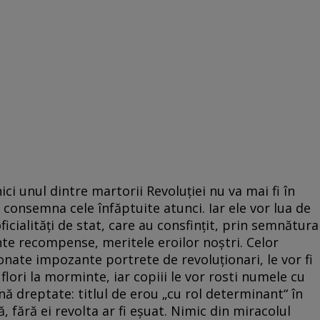
nici unul dintre martorii Revoluției nu va mai fi în
i consemna cele înfăptuite atunci. Iar ele vor lua de
ficialități de stat, care au consfințit, prin semnătura
te recompense, meritele eroilor noștri. Celor
onate impozante portrete de revoluționari, le vor fi
lori la morminte, iar copiii le vor rosti numele cu
nă dreptate: titlul de erou „cu rol determinant“ în
, fără ei revolta ar fi eșuat. Nimic din miracolul