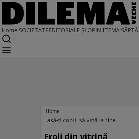
Home
SOCIETATE
EDITORIALE ȘI OPINII
TEMA SĂPTĂ
Home
Societate
Lasă-ţi copiii să vină la tine
Eroii din vitrină