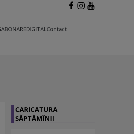
G
ABONARE
DIGITAL
Contact
CARICATURA
SĂPTĂMÎNII