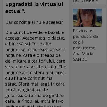
OCTOMBRIE
upgradată la virtualul
actual“.
Dar condiția ei nu e aceeași?
Privirea ei
Din punct de vedere bazal, e
pierdută, de
aceeași. Academic și didactic,
copil
e bine să știi în ce alte
neajutorat
noțiuni se încadrează această
Ana Maria
noțiune. Asta e o treabă de
SANDU
delimitare a teritoriului, care
se știe de la Aristotel. Cu cît o
noțiune are o sferă mai largă,
cu atît are conținut mai
sărac. Sfera mai largă în care
intră imaginația este
gîndirea. O formă de gîndire
care, la rîndul ei, intră într-o
noțiune și mai largă care se