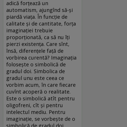
adică forțează un
automatism, ajungînd să-și
piardă viața. În funcție de
calitate și de cantitate, forța
imaginației trebuie
proporționată, ca să nu îți
pierzi existența. Care sînt,
însă, diferențele față de
vorbirea curentă? Imaginația
folosește o simbolică de
gradul doi. Simbolica de
gradul unu este ceea ce
vorbim acum, în care fiecare
cuvînt acoperă o realitate.
Este o simbolică atît pentru
oligofreni, cît și pentru
intelectul mediu. Pentru
imaginație, se vorbește de o
simbolică de gradul doi.