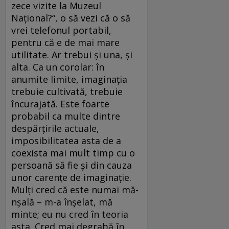
zece vizite la Muzeul
Național?“, o să vezi că o să
vrei telefonul portabil,
pentru că e de mai mare
utilitate. Ar trebui și una, și
alta. Ca un corolar: în
anumite limite, imaginația
trebuie cultivată, trebuie
încurajată. Este foarte
probabil ca multe dintre
despărțirile actuale,
imposibilitatea asta de a
coexista mai mult timp cu o
persoană să fie și din cauza
unor carențe de imaginație.
Mulți cred că este numai mă-
nșală – m-a înșelat, mă
minte; eu nu cred în teoria
asta. Cred mai degrabă în