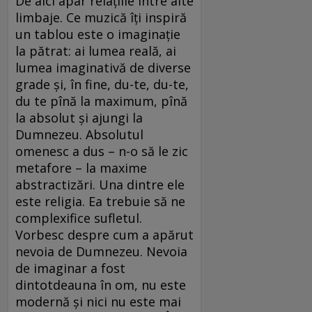
De aici apar relațiile între alte
limbaje. Ce muzică îți inspiră
un tablou este o imaginație
la pătrat: ai lumea reală, ai
lumea imaginativă de diverse
grade și, în fine, du-te, du-te,
du te pînă la maximum, pînă
la absolut și ajungi la
Dumnezeu. Absolutul
omenesc a dus – n-o să le zic
metafore – la maxime
abstractizări. Una dintre ele
este religia. Ea trebuie să ne
complexifice sufletul.
Vorbesc despre cum a apărut
nevoia de Dumnezeu. Nevoia
de imaginar a fost
dintotdeauna în om, nu este
modernă și nici nu este mai