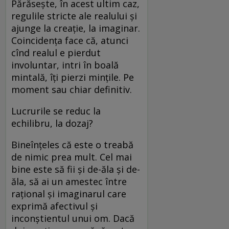
Părăsește, în acest ultim caz,
regulile stricte ale realului și
ajunge la creație, la imaginar.
Coincidența face că, atunci
cînd realul e pierdut
involuntar, intri în boală
mintală, îți pierzi mințile. Pe
moment sau chiar definitiv.
Lucrurile se reduc la
echilibru, la dozaj?
Bineînțeles că este o treabă
de nimic prea mult. Cel mai
bine este să fii și de-ăla și de-
ăla, să ai un amestec între
rațional și imaginarul care
exprimă afectivul și
inconștientul unui om. Dacă