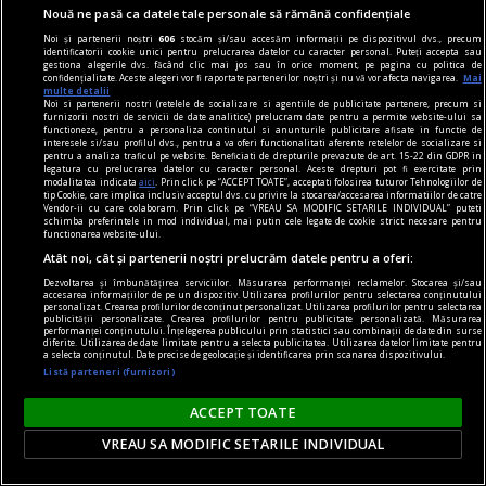
Nouă ne pasă ca datele tale personale să rămână confidențiale
Noi și partenerii noștri
606
stocăm și/sau accesăm informații pe dispozitivul dvs., precum
identificatorii cookie unici pentru prelucrarea datelor cu caracter personal. Puteți accepta sau
gestiona alegerile dvs. făcând clic mai jos sau în orice moment, pe pagina cu politica de
confidențialitate. Aceste alegeri vor fi raportate partenerilor noștri și nu vă vor afecta navigarea.
Mai
multe detalii
Noi si partenerii nostri (retelele de socializare si agentiile de publicitate partenere, precum si
furnizorii nostri de servicii de date analitice) prelucram date pentru a permite website-ului sa
functioneze, pentru a personaliza continutul si anunturile publicitare afisate in functie de
interesele si/sau profilul dvs., pentru a va oferi functionalitati aferente retelelor de socializare si
pentru a analiza traficul pe website. Beneficiati de drepturile prevazute de art. 15-22 din GDPR in
legatura cu prelucrarea datelor cu caracter personal. Aceste drepturi pot fi exercitate prin
modalitatea indicata
aici
. Prin click pe “ACCEPT TOATE”, acceptati folosirea tuturor Tehnologiilor de
tip Cookie, care implica inclusiv acceptul dvs. cu privire la stocarea/accesarea informatiilor de catre
Vendor-ii cu care colaboram. Prin click pe “VREAU SA MODIFIC SETARILE INDIVIDUAL” puteti
schimba preferintele in mod individual, mai putin cele legate de cookie strict necesare pentru
functionarea website-ului.
banci
Atât noi, cât și partenerii noștri prelucrăm datele pentru a oferi:
Bănci cu credite de nevoi personale 100% digitale
Dezvoltarea și îmbunătățirea serviciilor. Măsurarea performanței reclamelor. Stocarea și/sau
accesarea informațiilor de pe un dispozitiv. Utilizarea profilurilor pentru selectarea conținutului
personalizat. Crearea profilurilor de conținut personalizat. Utilizarea profilurilor pentru selectarea
în România: cum alegi rapid și fără surprize
publicității personalizate. Crearea profilurilor pentru publicitate personalizată. Măsurarea
performanței conținutului. Înțelegerea publicului prin statistici sau combinații de date din surse
Pentru un credit de nevoi personale de până la
diferite. Utilizarea de date limitate pentru a selecta publicitatea. Utilizarea datelor limitate pentru
a selecta conținutul. Date precise de geolocație și identificarea prin scanarea dispozitivului.
10.000 de lei, cele mai importante criterii sunt
Listă parteneri (furnizori)
DAE, rata lunară, comisioanele, suma totală de
ACCEPT TOATE
rambursat și posibilitatea de a finaliza întregul
proces online. BCR, ING, Banca Transilvania,
VREAU SA MODIFIC SETARILE INDIVIDUAL
Raiffeisen, CEC Bank și UniCredit oferă variante