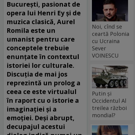
București, pasionat de
opera lui Henri Ey și de
muzica clasică,
Aurel
Noi, cînd se
Romila
este un
ceartă Polonia
umanist pentru care
cu Ucraina
conceptele trebuie
Sever
VOINESCU
enunțate în contextul
istoriei lor culturale.
Discuția de mai jos
reprezintă un prolog a
ceea ce este virtualul
Putin și
în raport cu o istorie a
Occidentul Al
treilea război
imaginației și a
mondial?
emoției. Deși abrupt,
decupajul acestui