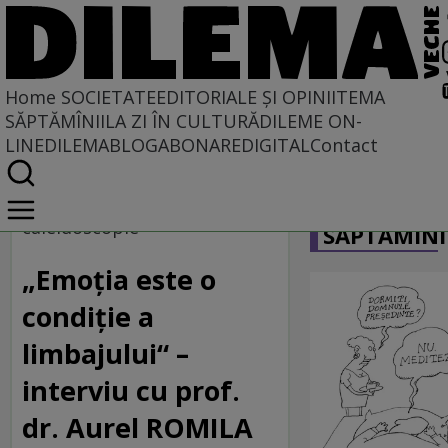
Home
SOCIETATE
EDITORIALE ȘI OPINII
TEMA
SĂPTĂMÎNII
LA ZI ÎN CULTURĂ
DILEME ON-
LINE
DILEMABLOG
ABONARE
DIGITAL
Contact
Home
CARICATU
Societate
caleidoscopie
SĂPTĂMÎNI
„Emoţia este o
condiţie a
limbajului“ –
interviu cu prof.
dr. Aurel ROMILA