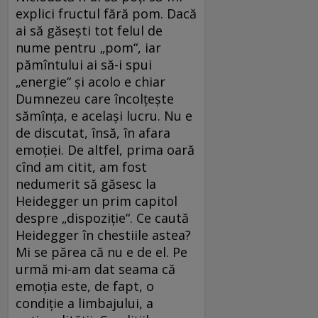
explici fructul fără pom. Dacă
ai să găsești tot felul de
nume pentru „pom“, iar
pămîntului ai să-i spui
„energie“ și acolo e chiar
Dumnezeu care încolțește
sămînța, e același lucru. Nu e
de discutat, însă, în afara
emoției. De altfel, prima oară
cînd am citit, am fost
nedumerit să găsesc la
Heidegger un prim capitol
despre „dispoziție“. Ce caută
Heidegger în chestiile astea?
Mi se părea că nu e de el. Pe
urmă mi-am dat seama că
emoția este, de fapt, o
condiție a limbajului, a