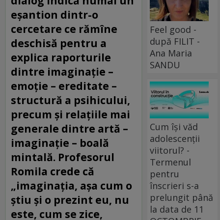
dialog indică numai un
eșantion dintr-o
cercetare ce rămîne
Feel good -
după FILIT -
deschisă pentru a
Ana Maria
explica raporturile
SANDU
dintre imaginație –
emoție – ereditate –
structură a psihicului,
precum și relațiile mai
Cum își văd
generale dintre artă –
adolescenții
imaginație – boală
viitorul? -
mintală. Profesorul
Termenul
Romila crede că
pentru
„imaginația, așa cum o
înscrieri s-a
prelungit până
știu și o prezint eu, nu
la data de 11
este, cum se zice,