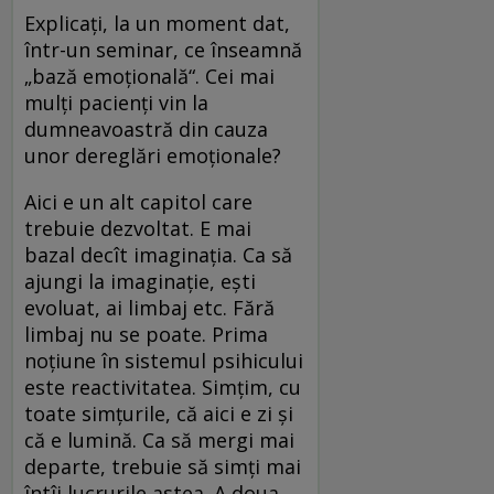
Explicați, la un moment dat,
într-un seminar, ce înseamnă
„bază emoțională“. Cei mai
mulți pacienți vin la
dumneavoastră din cauza
unor dereglări emoționale?
Aici e un alt capitol care
trebuie dezvoltat. E mai
bazal decît imaginația. Ca să
ajungi la imaginație, ești
evoluat, ai limbaj etc. Fără
limbaj nu se poate. Prima
noțiune în sistemul psihicului
este reactivitatea. Simțim, cu
toate simțurile, că aici e zi și
că e lumină. Ca să mergi mai
departe, trebuie să simți mai
întîi lucrurile astea. A doua