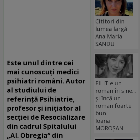
Cititori din
lumea largă
Ana Maria
SANDU
Este unul dintre cei
mai cunoscuți medici
psihiatri români. Autor
FILIT e un
al studiului de
roman în sine...
și încă un
referință Psihiatrie,
roman foarte
profesor și inițiator al
bun
secției de Resocializare
Ioana
din cadrul Spitalului
MOROȘAN
„Al. Obregia“ din