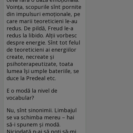
Voința, scopurile sînt pornite
din impulsuri emoționale, pe
care marii teoreticieni le-au
redus. De pildă, Freud le-a
redus la libido. Alții vorbesc
despre energie. Sînt tot felul
de teoreticieni ai energiilor
create, necreate și
psihoterapeutizate, toata
lumea își umple bateriile, se
duce la Predeal etc.
E o modă la nivel de
vocabular?
Nu, sînt sinonimii. Limbajul
se va schimba mereu – hai
să-i spunem și modă.
Niciodată n-ai să poți să-mi