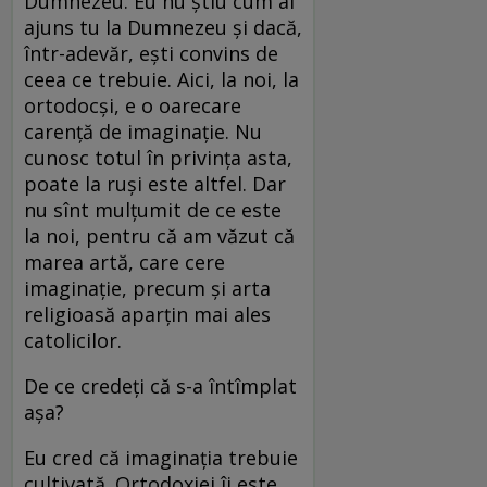
Dumnezeu. Eu nu știu cum ai
ajuns tu la Dumnezeu și dacă,
într-adevăr, ești convins de
ceea ce trebuie. Aici, la noi, la
ortodocși, e o oarecare
carență de imaginație. Nu
cunosc totul în privința asta,
poate la ruși este altfel. Dar
nu sînt mulțumit de ce este
la noi, pentru că am văzut că
marea artă, care cere
imaginație, precum și arta
religioasă aparțin mai ales
catolicilor.
De ce credeți că s-a întîmplat
așa?
Eu cred că imaginația trebuie
cultivată. Ortodoxiei îi este