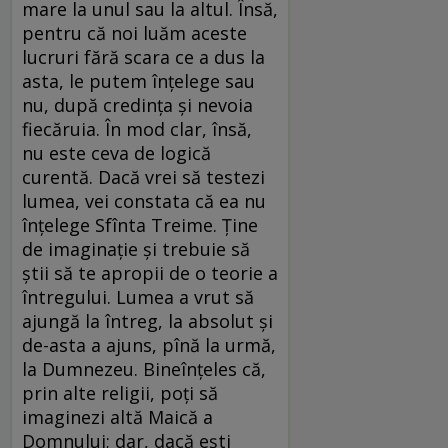
mare la unul sau la altul. Însă,
pentru că noi luăm aceste
lucruri fără scara ce a dus la
asta, le putem înțelege sau
nu, după credința și nevoia
fiecăruia. În mod clar, însă,
nu este ceva de logică
curentă. Dacă vrei să testezi
lumea, vei constata că ea nu
înțelege Sfînta Treime. Ține
de imaginație și trebuie să
știi să te apropii de o teorie a
întregului. Lumea a vrut să
ajungă la întreg, la absolut și
de-asta a ajuns, pînă la urmă,
la Dumnezeu. Bineînțeles că,
prin alte religii, poți să
imaginezi altă Maică a
Domnului; dar, dacă ești