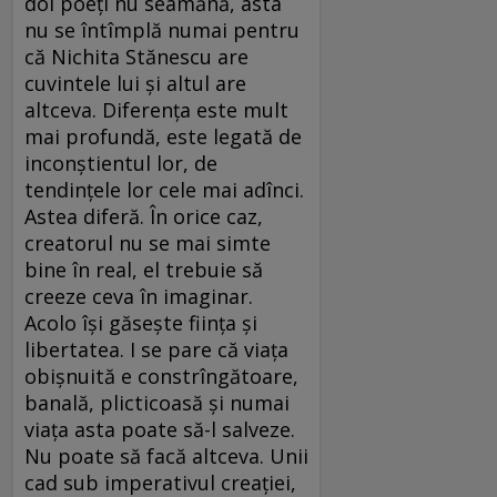
doi poeți nu seamănă, asta
nu se întîmplă numai pentru
că Nichita Stănescu are
cuvintele lui și altul are
altceva. Diferența este mult
mai profundă, este legată de
inconștientul lor, de
tendințele lor cele mai adînci.
Astea diferă. În orice caz,
creatorul nu se mai simte
bine în real, el trebuie să
creeze ceva în imaginar.
Acolo își găsește ființa și
libertatea. I se pare că viața
obișnuită e constrîngătoare,
banală, plicticoasă și numai
viața asta poate să-l salveze.
Nu poate să facă altceva. Unii
cad sub imperativul creației,