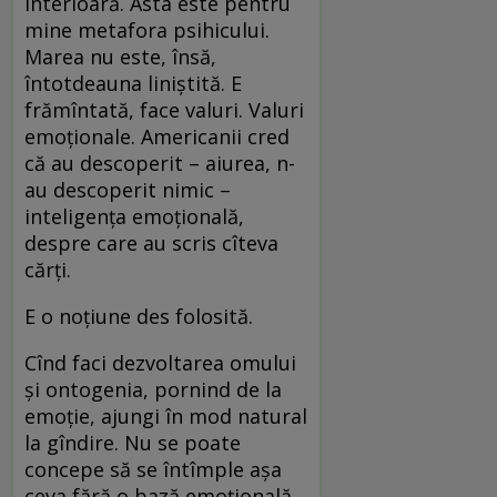
interioară. Asta este pentru
mine metafora psihicului.
Marea nu este, însă,
întotdeauna liniștită. E
frămîntată, face valuri. Valuri
emoționale. Americanii cred
că au descoperit – aiurea, n-
au descoperit nimic –
inteligența emoțională,
despre care au scris cîteva
cărți.
E o noțiune des folosită.
Cînd faci dezvoltarea omului
și ontogenia, pornind de la
emoție, ajungi în mod natural
la gîndire. Nu se poate
concepe să se întîmple așa
ceva fără o bază emoțională.