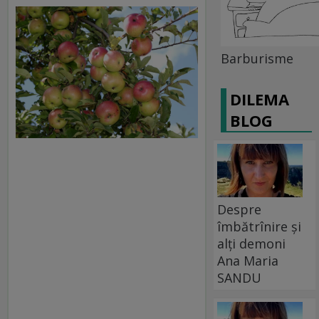
Barburisme
DILEMA
BLOG
Despre
îmbătrînire și
alți demoni
Ana Maria
SANDU