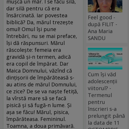
mușcă un măr. I se făcu silă,
dar silă pentru că era
însărcinată. Iar povestea
Feel good -
biblică? Da, mărul trezește
după FILIT -
omul! Omul își pune
Ana Maria
întrebări, nu se mai preface,
SANDU
își dă răspunsuri. Mărul
răscolește: femeia era
gravidă și-n termen, adică
era copil de împărat. Dar
Maica Domnului, văzînd că
Cum își văd
dințișorii de împărăteasă s-
adolescenții
au atins de mărul Domnului,
viitorul? -
ce zice? De se va naște fetiță,
Termenul
la vîrstă mare să se facă
pentru
pisică și să fugă-n lume. Și
înscrieri s-a
așa se făcu! Mărul, pisica,
prelungit până
împărăteasa. Femininul.
la data de 11
Toamna, a doua primăvară.