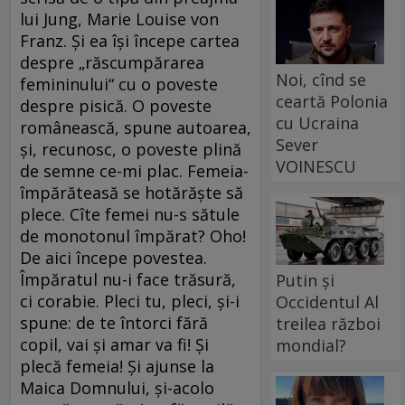
lui Jung, Marie Louise von
Franz. Și ea își începe cartea
despre „răscumpărarea
Noi, cînd se
femininului“ cu o poveste
ceartă Polonia
despre pisică. O poveste
cu Ucraina
românească, spune autoarea,
Sever
și, recunosc, o poveste plină
VOINESCU
de semne ce-mi plac. Femeia-
împărăteasă se hotărăște să
plece. Cîte femei nu-s sătule
de monotonul împărat? Oho!
De aici începe povestea.
Împăratul nu-i face trăsură,
Putin și
ci corabie. Pleci tu, pleci, și-i
Occidentul Al
spune: de te întorci fără
treilea război
copil, vai și amar va fi! Și
mondial?
plecă femeia! Și ajunse la
Maica Domnului, și-acolo