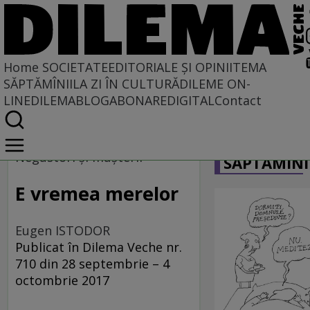
Home
SOCIETATE
EDITORIALE ȘI OPINII
TEMA
SĂPTĂMÎNII
LA ZI ÎN CULTURĂ
DILEME ON-
LINE
DILEMABLOG
ABONARE
DIGITAL
Contact
Home
CARICATU
Societate
Negustori şi muşterii
SĂPTĂMÎNI
E vremea merelor
Eugen ISTODOR
Publicat în Dilema Veche nr.
710 din 28 septembrie – 4
octombrie 2017