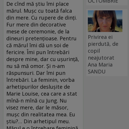
OCTOMBRIE
De cînd mă știu îmi place
mărul. Mușc cu toată falca
din mere. Cu rupere de dinți.
Fur mere din decorative
mese de ceremonie, de la
Privirea ei
dineuri pretențioase. Pentru
pierdută, de
că mărul îmi dă un soi de
copil
fericire. Îmi pun întrebări
neajutorat
despre mine, dar cu ușurință,
Ana Maria
nu să mă omor. Și n-am
SANDU
răspunsuri. Dar îmi pun
întrebări. La feminin, vorba
arhetipurilor deslușite de
Marie Louise, cea care a stat
mînă-n mînă cu Jung. Nu
visez mere, dar le măsor,
mușc din realitatea mea. Eu
știu?… Din arhetipul meu.
Mărul e o întrebare feminină.