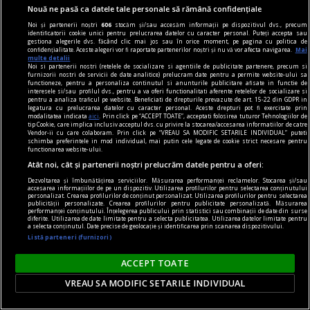
Nouă ne pasă ca datele tale personale să rămână confidențiale
Noi și partenerii noștri
606
stocăm și/sau accesăm informații pe dispozitivul dvs., precum
identificatorii cookie unici pentru prelucrarea datelor cu caracter personal. Puteți accepta sau
gestiona alegerile dvs. făcând clic mai jos sau în orice moment, pe pagina cu politica de
confidențialitate. Aceste alegeri vor fi raportate partenerilor noștri și nu vă vor afecta navigarea.
Mai
multe detalii
Noi si partenerii nostri (retelele de socializare si agentiile de publicitate partenere, precum si
media convertor
furnizorii nostri de servicii de date analitice) prelucram date pentru a permite website-ului sa
functioneze, pentru a personaliza continutul si anunturile publicitare afisate in functie de
Motive pentru care un media convertor prin
interesele si/sau profilul dvs., pentru a va oferi functionalitati aferente retelelor de socializare si
pentru a analiza traficul pe website. Beneficiati de drepturile prevazute de art. 15-22 din GDPR in
fibră optică este folosit pentru transmiterea
legatura cu prelucrarea datelor cu caracter personal. Aceste drepturi pot fi exercitate prin
modalitatea indicata
aici
. Prin click pe “ACCEPT TOATE”, acceptati folosirea tuturor Tehnologiilor de
semnalelor pe distanțe lungi
tip Cookie, care implica inclusiv acceptul dvs. cu privire la stocarea/accesarea informatiilor de catre
Vendor-ii cu care colaboram. Prin click pe “VREAU SA MODIFIC SETARILE INDIVIDUAL” puteti
Dezvoltarea accelerată a infrastructurilor IT și
schimba preferintele in mod individual, mai putin cele legate de cookie strict necesare pentru
functionarea website-ului.
creșterea constantă a volumului de date
Atât noi, cât și partenerii noștri prelucrăm datele pentru a oferi:
transferate între sedii, clădiri sau puncte de
Dezvoltarea și îmbunătățirea serviciilor. Măsurarea performanței reclamelor. Stocarea și/sau
lucru aflate la distanțe considerabile au
accesarea informațiilor de pe un dispozitiv. Utilizarea profilurilor pentru selectarea conținutului
personalizat. Crearea profilurilor de conținut personalizat. Utilizarea profilurilor pentru selectarea
determinat companiile să caute soluții tehnice
publicității personalizate. Crearea profilurilor pentru publicitate personalizată. Măsurarea
performanței conținutului. Înțelegerea publicului prin statistici sau combinații de date din surse
capabile să ...
diferite. Utilizarea de date limitate pentru a selecta publicitatea. Utilizarea datelor limitate pentru
a selecta conținutul. Date precise de geolocație și identificarea prin scanarea dispozitivului.
Listă parteneri (furnizori)
ACCEPT TOATE
VREAU SA MODIFIC SETARILE INDIVIDUAL