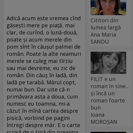
Adică acum este vremea cînd
Cititori din
găsești mere pe piață, mai
lumea largă
clar, de curînd, o lună-două,
Ana Maria
poate și acum merele din
SANDU
pom sînt în căușul palmei de
român. Poate la alte neamuri
merele se culeg mai tîrziu
sau mai devreme, eu zic de
român. Din căuș în ladă, din
FILIT e un
ladă pe tarabă. Mărul copt,
roman în sine...
numai bun. Dar uite că-n
și încă un
primăvara asta a doua, cum
roman foarte
numesc eu toamna, mi-a
bun
căzut în mînă cartea despre
Ioana
pisică, vorbind pe pagini
MOROȘAN
întregi despre măr. E o carte
scrisă de o tipă din preajma