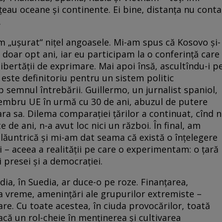
ţeau oceane şi continente. Ei bine, distanţa nu conta
.
 „uşurat“ niţel angoasele. Mi-am spus că Kosovo şi-
doar opt ani, iar eu participam la o conferinţă care
libertăţii de exprimare. Mai apoi însă, ascultîndu-i p
l este definitoriu pentru un sistem politic
 semnul întrebării. Guillermo, un jurnalist spaniol,
embru UE în urmă cu 30 de ani, abuzul de putere
ara sa. Dilema comparaţiei ţărilor a continuat, cînd n
 de ani, n-a avut loc nici un război. În final, am
lăuntrică şi mi-am dat seama că există o înţelegere
i – aceea a realităţii pe care o experimentam: o ţară
i presei şi a democraţiei.
ia, în Suedia, ar duce-o pe roze. Finanţarea,
ima vreme, ameninţări ale grupurilor extremiste –
re. Cu toate acestea, în ciuda provocărilor, toată
ă un rol-cheie în menţinerea şi cultivarea