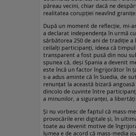
păreau vecini, chiar dacă ne despăr
realitatea corupţiei neavînd graniţe
După un moment de reflecţie, mi-am
a declarat independenţa în urmă cu 
sărbătorea 250 de ani de tradiţie a 
ceilalţi participanţi, ideea că timpu
transparent a fost pusă din nou sub
spunea că, deşi Spania a devenit m
este încă un factor îngrijorător în ţ
s-a adus aminte că în Suedia, de sute
renunţat la această bizară angoasă 
dincolo de cuvinte între participanţ
a minunilor, a siguranţei, a libertăţi
Şi nu vorbesc de faptul că mass-med
provocările erei digitale şi, în ult
toate au devenit motive de îngrijora
lumea e de acord că mass-media joac