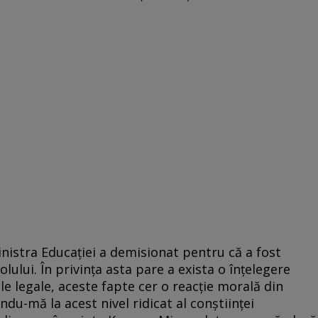
inistra Educaţiei a demisionat pentru că a fost
lului. În privinţa asta pare a exista o înţelegere
le legale, aceste fapte cer o reacţie morală din
indu-mă la acest nivel ridicat al conştiinţei