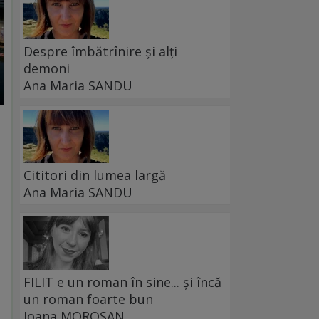
Despre îmbătrînire și alți
demoni
Ana Maria SANDU
Cititori din lumea largă
Ana Maria SANDU
FILIT e un roman în sine... și încă
un roman foarte bun
Ioana MOROȘAN