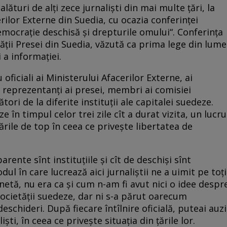
lături de alţi zece jurnalişti din mai multe ţări, la
ilor Externe din Suedia, cu ocazia conferinţei
mocraţie deschisă şi drepturile omului“. Conferinţa
ăţii Presei din Suedia, văzută ca prima lege din lume
 a informaţiei.
u oficiali ai Ministerului Afacerilor Externe, ai
, reprezentanţi ai presei, membri ai comisiei
tori de la diferite instituţii ale capitalei suedeze.
 în timpul celor trei zile cît a durat vizita, un lucru
ările de top în ceea ce priveşte libertatea de
ente sînt instituţiile şi cît de deschişi sînt
odul în care lucrează aici jurnaliştii ne a uimit pe toţi
netă, nu era ca şi cum n-am fi avut nici o idee despr
societăţii suedeze, dar ni s-a părut oarecum
schideri. După fiecare întîlnire oficială, puteai auzi
ti, în ceea ce priveşte situaţia din ţările lor.