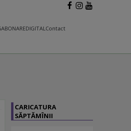
G
ABONARE
DIGITAL
Contact
CARICATURA
SĂPTĂMÎNII