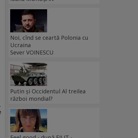
Noi, cînd se ceartă Polonia cu
Ucraina
Sever VOINESCU
Putin și Occidentul Al treilea
război mondial?
.
e
Feel good - după FILIT -