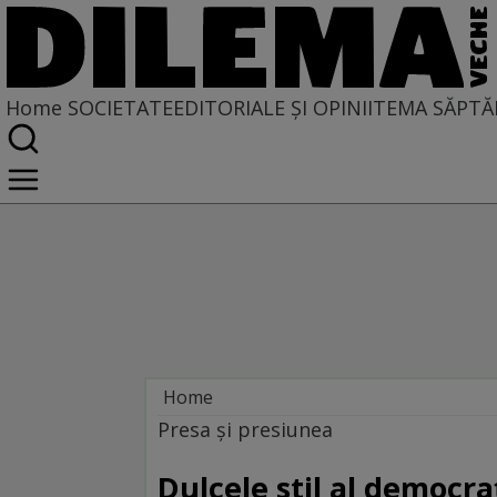
Home
SOCIETATE
EDITORIALE ȘI OPINII
TEMA SĂPTĂ
Home
Societate
Presa şi presiunea
Dulcele stil al democra