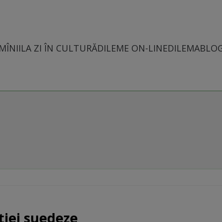
MÎNII
LA ZI ÎN CULTURĂ
DILEME ON-LINE
DILEMABLO
ţiei suedeze