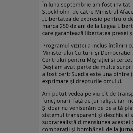
În luna septembrie am fost invitat, a
Stockholm, de către Ministrul Afacer
„Libertatea de expresie pentru o de
marca 250 de ani de la Legea Libert
care garantează libertatea presei şi
Programul vizitei a inclus întîlniri c
Ministerului Culturii şi Democraţiei
Centrului pentru Migraţiei şi cercetă
Deşi am avut parte de multe surprize
a fost cert: Suedia este una dintre ţ
exprimare şi drepturile omului.
Am putut vedea pe viu cît de transpar
funcţionarii faţă de jurnalişti, iar m
Şi doar nu veniserăm de pe altă pla
sistemul transparent şi deschis al 
suprarealistă dimensiunea acestei de
comparaţii şi bombăneli de la jurnaliş