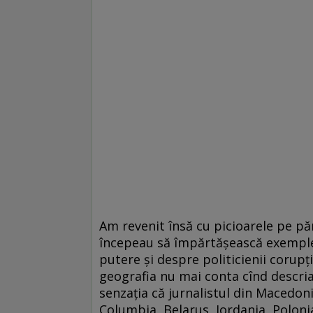
Am revenit însă cu picioarele pe pămî
începeau să împărtăşească exemple 
putere şi despre politicienii corupţ
geografia nu mai conta cînd descri
senzaţia că jurnalistul din Macedon
Columbia, Belarus, Iordania, Polonia