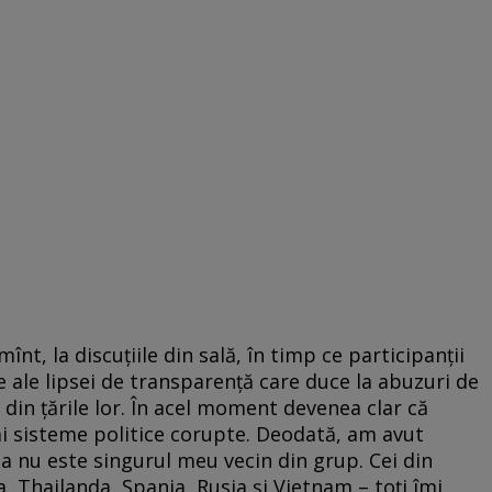
nt, la discuţiile din sală, în timp ce participanţii
ale lipsei de transparenţă care duce la abuzuri de
i din ţările lor. În acel moment devenea clar că
ai sisteme politice corupte. Deodată, am avut
ia nu este singurul meu vecin din grup. Cei din
, Thailanda, Spania, Rusia şi Vietnam – toţi îmi