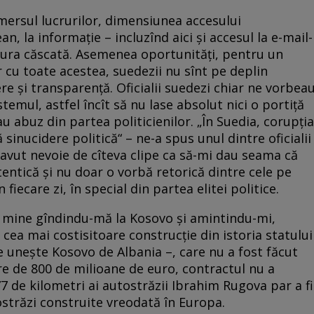
ersul lucrurilor, dimensiunea accesului
ean, la informaţie – incluzînd aici şi accesul la e-mail-
 gura căscată. Asemenea oportunităţi, pentru un
r cu toate acestea, suedezii nu sînt pe deplin
e şi transparenţă. Oficialii suedezi chiar ne vorbea
emul, astfel încît să nu lase absolut nici o portiţă
u abuz din partea politicienilor. „În Suedia, corupţia
sinucidere politică“ – ne-a spus unul dintre oficialii
 avut nevoie de cîteva clipe ca să-mi dau seama că
entică şi nu doar o vorbă retorică dintre cele pe
 fiecare zi, în special din partea elitei politice.
e mine gîndindu-mă la Kosovo şi amintindu-mi,
 cea mai costisitoare construcţie din istoria statului
 uneşte Kosovo de Albania –, care nu a fost făcut
are de 800 de milioane de euro, contractul nu a
77 de kilometri ai autostrăzii Ibrahim Rugova par a fi
ostrăzi construite vreodată în Europa.