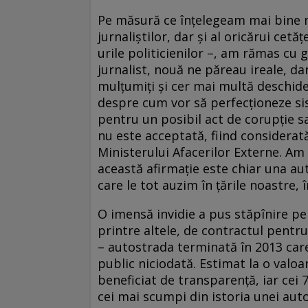
Pe măsură ce înţelegeam mai bine m
jurnaliştilor, dar şi al oricărui cetăţ
urile politicienilor –, am rămas cu
jurnalist, nouă ne păreau ireale, da
mulţumiţi şi cer mai multă deschider
despre cum vor să perfecţioneze sist
pentru un posibil act de corupţie sa
nu este acceptată, fiind considerată 
Ministerului Afacerilor Externe. Am
această afirmaţie este chiar una aut
care le tot auzim în ţările noastre, în
O imensă invidie a pus stăpînire p
printre altele, de contractul pentru
– autostrada terminată în 2013 care
public niciodată. Estimat la o valo
beneficiat de transparenţă, iar cei 
cei mai scumpi din istoria unei aut