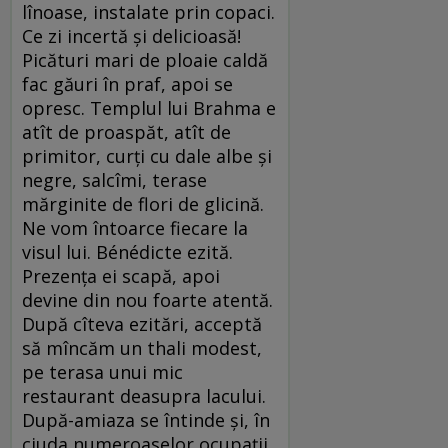
lînoase, instalate prin copaci.
Ce zi incertă şi delicioasă!
Picături mari de ploaie caldă
fac găuri în praf, apoi se
opresc. Templul lui Brahma e
atît de proaspăt, atît de
primitor, curţi cu dale albe şi
negre, salcîmi, terase
mărginite de flori de glicină.
Ne vom întoarce fiecare la
visul lui. Bénédicte ezită.
Prezenţa ei scapă, apoi
devine din nou foarte atentă.
După cîteva ezitări, acceptă
să mîncăm un thali modest,
pe terasa unui mic
restaurant deasupra lacului.
După-amiaza se întinde şi, în
ciuda numeroaselor ocupaţii