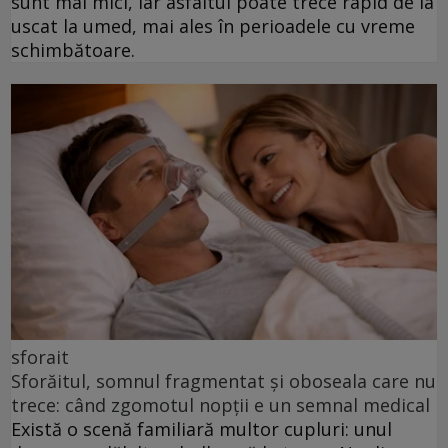
sunt mai mici, iar asfaltul poate trece rapid de la
uscat la umed, mai ales în perioadele cu vreme
schimbătoare.
sforait
Sforăitul, somnul fragmentat și oboseala care nu
trece: când zgomotul nopții e un semnal medical
Există o scenă familiară multor cupluri: unul