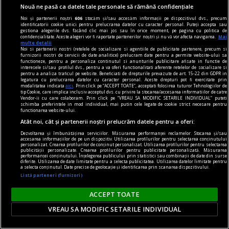
Nouă ne pasă ca datele tale personale să rămână confidențiale
diferența între o experiență frustrantă și una
Noi și partenerii noștri
606
stocăm și/sau accesăm informații pe dispozitivul dvs., precum
care te motivează să ieși zilnic la skate.
identificatorii cookie unici pentru prelucrarea datelor cu caracter personal. Puteți accepta sau
gestiona alegerile dvs. făcând clic mai jos sau în orice moment, pe pagina cu politica de
confidențialitate. Aceste alegeri vor fi raportate partenerilor noștri și nu vă vor afecta navigarea.
Mai
multe detalii
Noi si partenerii nostri (retelele de socializare si agentiile de publicitate partenere, precum si
furnizorii nostri de servicii de date analitice) prelucram date pentru a permite website-ului sa
functioneze, pentru a personaliza continutul si anunturile publicitare afisate in functie de
interesele si/sau profilul dvs., pentru a va oferi functionalitati aferente retelelor de socializare si
pentru a analiza traficul pe website. Beneficiati de drepturile prevazute de art. 15-22 din GDPR in
legatura cu prelucrarea datelor cu caracter personal. Aceste drepturi pot fi exercitate prin
modalitatea indicata
aici
. Prin click pe “ACCEPT TOATE”, acceptati folosirea tuturor Tehnologiilor de
tip Cookie, care implica inclusiv acceptul dvs. cu privire la stocarea/accesarea informatiilor de catre
Vendor-ii cu care colaboram. Prin click pe “VREAU SA MODIFIC SETARILE INDIVIDUAL” puteti
schimba preferintele in mod individual, mai putin cele legate de cookie strict necesare pentru
functionarea website-ului.
Atât noi, cât și partenerii noștri prelucrăm datele pentru a oferi:
Dezvoltarea și îmbunătățirea serviciilor. Măsurarea performanței reclamelor. Stocarea și/sau
accesarea informațiilor de pe un dispozitiv. Utilizarea profilurilor pentru selectarea conținutului
personalizat. Crearea profilurilor de conținut personalizat. Utilizarea profilurilor pentru selectarea
publicității personalizate. Crearea profilurilor pentru publicitate personalizată. Măsurarea
performanței conținutului. Înțelegerea publicului prin statistici sau combinații de date din surse
diferite. Utilizarea de date limitate pentru a selecta publicitatea. Utilizarea datelor limitate pentru
a selecta conținutul. Date precise de geolocație și identificarea prin scanarea dispozitivului.
Listă parteneri (furnizori)
fraudare kilometraj
De ce fraudarea kilometrajului rămâne o
ACCEPT TOATE
problemă majoră pe piața mașinilor second-
VREAU SA MODIFIC SETARILE INDIVIDUAL
hand?
O mașină este un mare ajutor în repetate