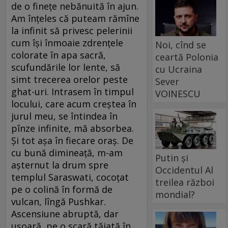
de o fineţe nebănuită în ajun.
Am înţeles că puteam rămîne
la infinit să privesc pelerinii
cum îşi înmoaie zdrenţele
Noi, cînd se
colorate în apa sacră,
ceartă Polonia
scufundările lor lente, să
cu Ucraina
simt trecerea orelor peste
Sever
ghat-uri. Intrasem în timpul
VOINESCU
locului, care acum creştea în
jurul meu, se întindea în
pînze infinite, mă absorbea.
Şi tot aşa în fiecare oraş. De
cu bună dimineaţă, m-am
Putin și
aşternut la drum spre
Occidentul Al
templul Saraswati, cocoţat
treilea război
pe o colină în formă de
mondial?
vulcan, lîngă Pushkar.
Ascensiune abruptă, dar
uşoară, pe o scară tăiată în