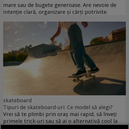
mare sau de bugete generoase. Are nevoie de
intenție clară, organizare și cărți potrivite.
skateboard
Tipuri de skateboard-uri: Ce model să alegi?
Vrei să te plimbi prin oraș mai rapid, să înveți
primele trick-uri sau să ai o alternativă cool la
mersul pe jos? Alegerea plăcii potrivite face