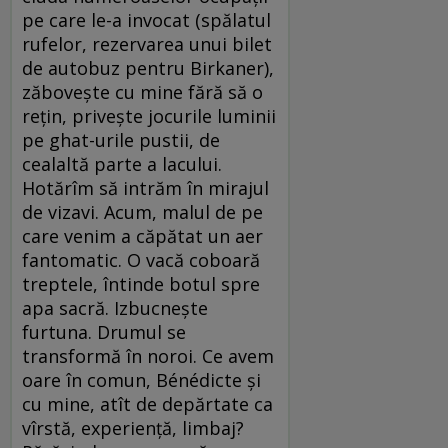
pe care le-a invocat (spălatul
rufelor, rezervarea unui bilet
de autobuz pentru Birkaner),
zăboveşte cu mine fără să o
reţin, priveşte jocurile luminii
pe ghat-urile pustii, de
cealaltă parte a lacului.
Hotărîm să intrăm în mirajul
de vizavi. Acum, malul de pe
care venim a căpătat un aer
fantomatic. O vacă coboară
treptele, întinde botul spre
apa sacră. Izbucneşte
furtuna. Drumul se
transformă în noroi. Ce avem
oare în comun, Bénédicte şi
cu mine, atît de depărtate ca
vîrstă, experienţă, limbaj?