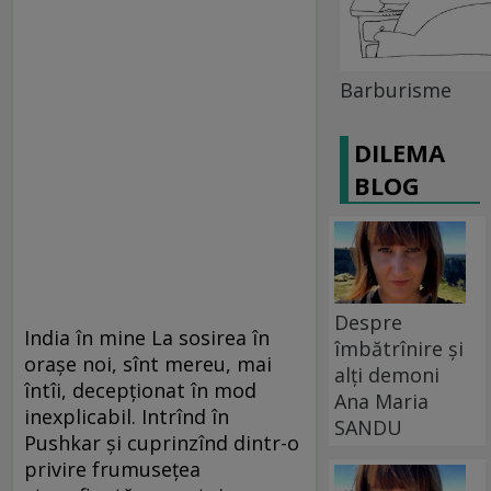
Barburisme
DILEMA
BLOG
Despre
India în mine La sosirea în
îmbătrînire și
oraşe noi, sînt mereu, mai
alți demoni
întîi, decepţionat în mod
Ana Maria
inexplicabil. Intrînd în
SANDU
Pushkar şi cuprinzînd dintr-o
privire frumuseţea