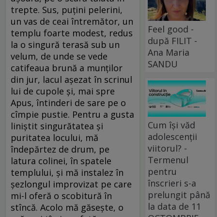
trepte. Sus, puţini pelerini,
un vas de ceai întremător, un
Feel good -
templu foarte modest, redus
după FILIT -
la o singură terasă sub un
Ana Maria
velum, de unde se vede
SANDU
catifeaua brună a munţilor
din jur, lacul aşezat în scrinul
lui de cupole şi, mai spre
Apus, întinderi de sare pe o
cîmpie pustie. Pentru a gusta
Cum își văd
liniştit singurătatea şi
adolescenții
puritatea locului, mă
viitorul? -
îndepărtez de drum, pe
Termenul
latura colinei, în spatele
pentru
templului, şi mă instalez în
înscrieri s-a
şezlongul improvizat pe care
prelungit până
mi-l oferă o scobitură în
la data de 11
stîncă. Acolo mă găseşte, o