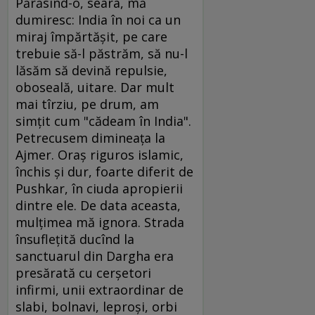
Părăsind-o, seara, mă
dumiresc: India în noi ca un
miraj împărtăşit, pe care
trebuie să-l păstrăm, să nu-l
lăsăm să devină repulsie,
oboseală, uitare. Dar mult
mai tîrziu, pe drum, am
simţit cum "cădeam în India".
Petrecusem dimineaţa la
Ajmer. Oraş riguros islamic,
închis şi dur, foarte diferit de
Pushkar, în ciuda apropierii
dintre ele. De data aceasta,
mulţimea mă ignora. Strada
însufleţită ducînd la
sanctuarul din Dargha era
presărată cu cerşetori
infirmi, unii extraordinar de
slabi, bolnavi, leproşi, orbi