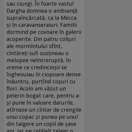
sau ciungi. În foarte vastul
Dargha domnea o ambianţă
supraîncărcată, ca la Mecca
şi în caravanseraiuri. Familii
dormind pe covoare în galerii
acoperite. Din patru colţuri
ale mormîntului sfînt,
cîntăreţi sufi susţineau o
melopee neîntreruptă, în
vreme ce credincioşii se
înghesuiau în ciopoare dense
înăuntru, purtînd coşuri cu
flori. Acolo am văzut un
pelerin bogat care, pentru a-
şi pune în valoare darurile,
atîrnase un cîntar de crengile
unui copac şi punea pe unul
din talgere un copil de şase
ani, iar pe celălalt talger o