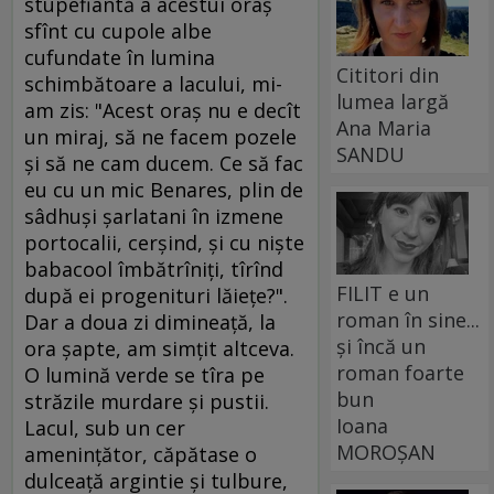
stupefiantă a acestui oraş
sfînt cu cupole albe
cufundate în lumina
Cititori din
schimbătoare a lacului, mi-
lumea largă
am zis: "Acest oraş nu e decît
Ana Maria
un miraj, să ne facem pozele
SANDU
şi să ne cam ducem. Ce să fac
eu cu un mic Benares, plin de
sâdhuşi şarlatani în izmene
portocalii, cerşind, şi cu nişte
babacool îmbătrîniţi, tîrînd
FILIT e un
după ei progenituri lăieţe?".
roman în sine...
Dar a doua zi dimineaţă, la
și încă un
ora şapte, am simţit altceva.
roman foarte
O lumină verde se tîra pe
bun
străzile murdare şi pustii.
Ioana
Lacul, sub un cer
MOROȘAN
ameninţător, căpătase o
dulceaţă argintie şi tulbure,