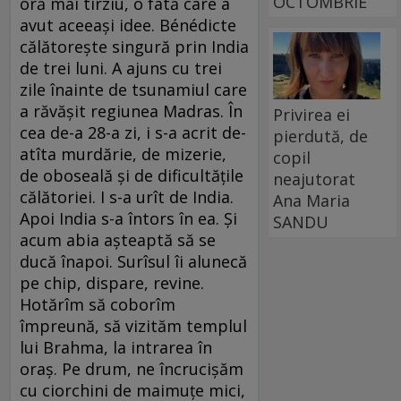
OCTOMBRIE
oră mai tîrziu, o fată care a
avut aceeaşi idee. Bénédicte
călătoreşte singură prin India
de trei luni. A ajuns cu trei
zile înainte de tsunamiul care
a răvăşit regiunea Madras. În
Privirea ei
cea de-a 28-a zi, i s-a acrit de-
pierdută, de
atîta murdărie, de mizerie,
copil
de oboseală şi de dificultăţile
neajutorat
călătoriei. I s-a urît de India.
Ana Maria
Apoi India s-a întors în ea. Şi
SANDU
acum abia aşteaptă să se
ducă înapoi. Surîsul îi alunecă
pe chip, dispare, revine.
Hotărîm să coborîm
împreună, să vizităm templul
lui Brahma, la intrarea în
oraş. Pe drum, ne încrucişăm
cu ciorchini de maimuţe mici,