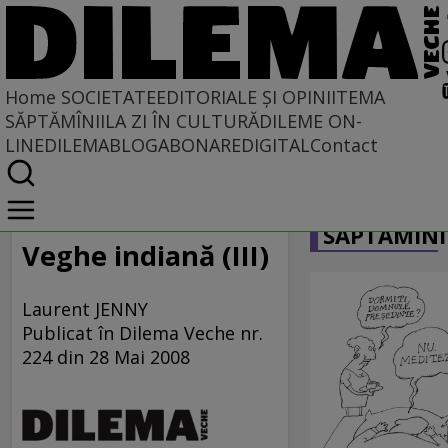
Home
SOCIETATE
EDITORIALE ȘI OPINII
TEMA
SĂPTĂMÎNII
LA ZI ÎN CULTURĂ
DILEME ON-
LINE
DILEMABLOG
ABONARE
DIGITAL
Contact
Home
CARICATU
Societate
SĂPTĂMÎNI
DIN POLUL PLUS
Veghe indiană (III)
Laurent JENNY
Publicat în Dilema Veche nr.
224 din 28 Mai 2008