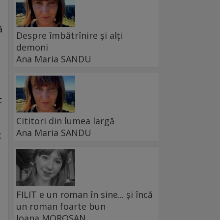
ă
Despre îmbătrînire și alți
demoni
Ana Maria SANDU
t
Cititori din lumea largă
Ana Maria SANDU
t
FILIT e un roman în sine... și încă
un roman foarte bun
Ioana MOROȘAN