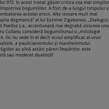
lui 972. În acest tratat găsim critica cea mai simplis
mpotriva bogumililor. A fost de-a lungul timpului ş
ombaterea acestei erezii. Alte izvoare mult mai
noplia dogmatică“ al lui Eutimie Zigabenos, „Dialogus
Psellos ş.a., accentuează mai degrabă viziunea unu
ru Culianu consideră bogumilismul o „mitologie
. Ilic nu vede în el decît ecoul amplificat al unor
dualiste, a paulicianismului şi maniheismului.
eligiilor au pînă astăzi păreri împărţite: este
istă sau moderat dualistă?