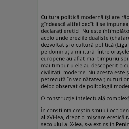
Cultura politică modernă îşi are răd
gîndească altfel decît li se impunea,
declaraţi eretici. Nu este întîmplător 
acolo unde ereziile dualiste (chatare
dezvoltat şi o cultură politică (Li
pe dominaţia militară, între oraşel
europene au aflat mai timpuriu spirit
mai timpuriu ele au descoperit o cu
civilităţii moderne. Nu acesta este 
petrecută în vecinătatea ţinuturilor
deloc observat de politologii moder
O construcţie intelectuală complex
În conştiinţa creştinismului occiden
al XVI-lea, drept o mişcare eretică r
secolului al X-lea, s-a extins în Pen