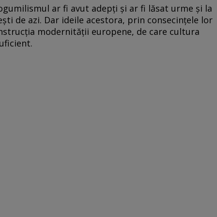
gumilismul ar fi avut adepţi şi ar fi lăsat urme şi la
şti de azi. Dar ideile acestora, prin consecinţele lor
nstrucţia modernităţii europene, de care cultura
ficient.