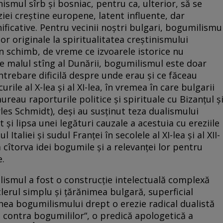
inismul sîrb şi bosniac, pentru ca, ulterior, să se
ziei creştine europene, latent influente, dar
ficative. Pentru vecinii noştri bulgari, bogumilismu
or originale la spiritualitatea creştinismului
n schimb, de vreme ce izvoarele istorice nu
 malul stîng al Dunării, bogumilismul este doar
întrebare dificilă despre unde erau şi ce făceau
rile al X-lea şi al XI-lea, în vremea în care bulgarii
ureau raporturile politice şi spirituale cu Bizanţul ş
arles Schmidt), deşi au susţinut teza dualismului
 şi lipsa unei legături cauzale a acestuia cu ereziile
Italiei şi sudul Franţei în secolele al XI-lea şi al XII-
cîtorva idei bogumile şi a relevanţei lor pentru
e.
ilismul a fost o construcţie intelectuală complexă
 clerul simplu şi ţărănimea bulgară, superficial
ginea bogumilismului drept o erezie radical dualistă
i contra bogumililor“, o predică apologetică a