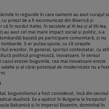
ăcinile în regiunile în care oamenii au avut curajul s
 cu preţul de a fi excomunicaţi din Biserică şi
că în nordul Italiei, în secolele al XI-lea şi al XII-lea,
) au avut cel mai mare impact social şi politic, s-a
ga lombardă) bazată pe participare comunitară, şi nu
e lombarde. S-ar putea spune, cu cît oraşele
ul ereziilor, în general, spiritul contestatar, cu atî
ltură politică progresistă, inovatoare, în sensul
şi cazul ereziei bogumile, cea mai inovatoare erezie
 valahe şi al cărei potenţial de modernitate nu a fos
ni.
ă
tal, bogumilismul a fost considerat, încă din secolul
adical-dualistă. Ea a apărut în Bulgaria la începutul
insula Balcanică şi în Imperiul Bizantin, dominînd în