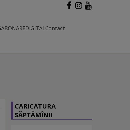
G
ABONARE
DIGITAL
Contact
CARICATURA
SĂPTĂMÎNII