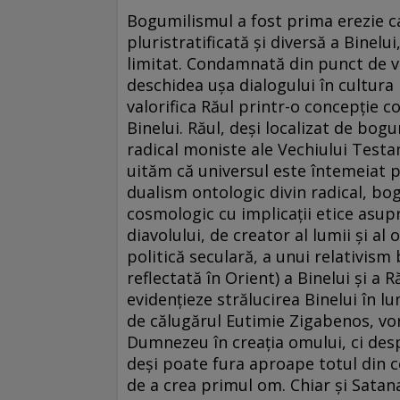
Bogumilismul a fost prima erezie car
pluristratificată şi diversă a Binelui
limitat. Condamnată din punct de ve
deschidea uşa dialogului în cultura 
valorifica Răul printr-o concepţie 
Binelui. Răul, deşi localizat de bogu
radical moniste ale Vechiului Testam
uităm că universul este întemeiat p
dualism ontologic divin radical, b
cosmologic cu implicaţii etice asupr
diavolului, de creator al lumii şi a
politică seculară, a unui relativism
reflectată în Orient) a Binelui şi a 
evidenţieze strălucirea Binelui în 
de călugărul Eutimie Zigabenos, vor
Dumnezeu în creaţia omului, ci desp
deşi poate fura aproape totul din ce
de a crea primul om. Chiar şi Satana