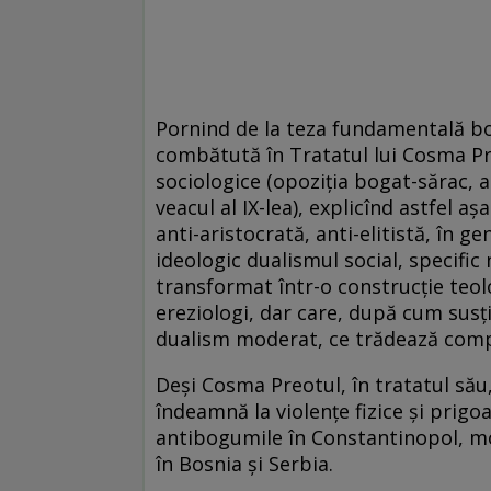
Pornind de la teza fundamentală bog
combătută în Tratatul lui Cosma Preo
sociologice (opoziţia bogat-sărac, 
veacul al IX-lea), explicînd astfel 
anti-aristocrată, anti-elitistă, în 
ideologic dualismul social, specific n
transformat într-o construcţie teol
ereziologi, dar care, după cum susţi
dualism moderat, ce trădează comple
Deşi Cosma Preotul, în tratatul său
îndeamnă la violenţe fizice şi prigoa
antibogumile în Constantinopol, mot
în Bosnia şi Serbia.