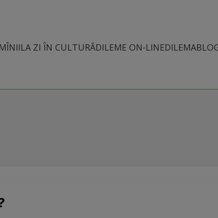
MÎNII
LA ZI ÎN CULTURĂ
DILEME ON-LINE
DILEMABLO
?