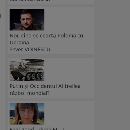
l
Noi, cînd se ceartă Polonia cu
Ucraina
Sever VOINESCU
i
Putin și Occidentul Al treilea
război mondial?
Feel good - după FILIT -