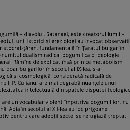
umilă – diavolul, Satanael, este creatorul lumii –
tul, unii istorici şi ereziologi au invocat observaţii
aristocrat-ţăran, fundamentală în Ţaratul bulgar în
aşa-numitul dualism radical bogumil ca o ideologie
general. Rămîne de explicat însă prin ce metabolism
u doar bulgarilor în secolul al IX-lea, s-a
ogică şi cosmologică, considerată radicală de
ne I. P. Culianu, are mai degrabă nuanţele unui
xitatea intelectuală din spatele disputei teologice
, are un vocabular violent împotriva bogumililor, nu
nă. Abia în secolul al XII-lea au loc prigoane
iv pentru care adepţii sectei se refugiază treptat