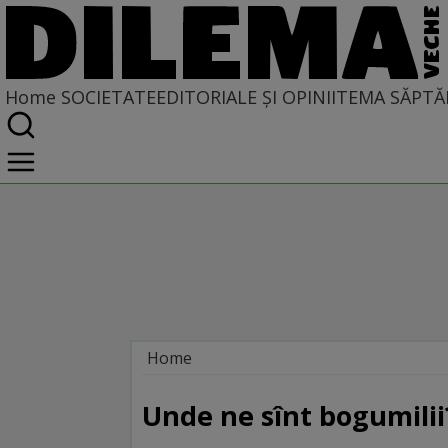
Home
SOCIETATE
EDITORIALE ȘI OPINII
TEMA SĂPTĂ
Home
Societate
DIN POLUL PLUS
Unde ne sînt bogumilii