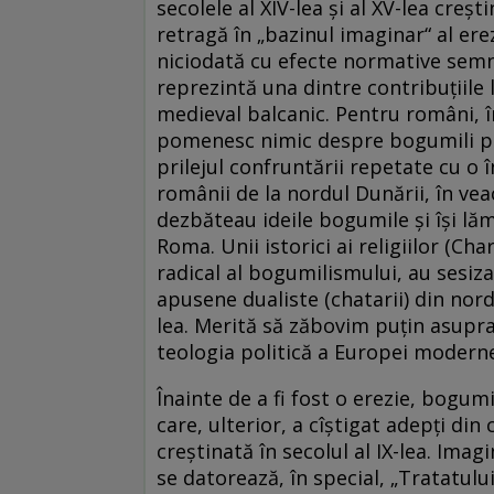
secolele al XIV-lea şi al XV-lea creşt
retragă în „bazinul imaginar“ al ere
niciodată cu efecte normative semni
reprezintă una dintre contribuţiile l
medieval balcanic. Pentru români, î
pomenesc nimic despre bogumili pe
prilejul confruntării repetate cu o 
românii de la nordul Dunării, în veacu
dezbăteau ideile bogumile şi îşi lăm
Roma. Unii istorici ai religiilor (Ch
radical al bogumilismului, au sesizat
apusene dualiste (chatarii) din nordul 
lea. Merită să zăbovim puţin asupra 
teologia politică a Europei modern
Înainte de a fi fost o erezie, bogum
care, ulterior, a cîştigat adepţi din
creştinată în secolul al IX-lea. Ima
se datorează, în special, „Tratatulu