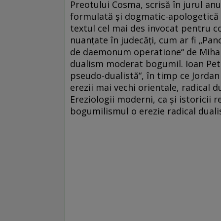
Preotului Cosma, scrisă în jurul anu
formulată şi dogmatic-apologetică î
textul cel mai des invocat pentru c
nuanţate în judecăţi, cum ar fi „Pa
de daemonum operatione“ de Mihail 
dualism moderat bogumil. Ioan Pet
pseudo-dualistă“, în timp ce Jordan A
erezii mai vechi orientale, radical 
Ereziologii moderni, ca şi istoricii r
bogumilismul o erezie radical dual