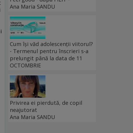
t
Ana Maria SANDU
i
i
Cum își văd adolescenții viitorul?
- Termenul pentru înscrieri s-a
prelungit până la data de 11
OCTOMBRIE
Privirea ei pierdută, de copil
neajutorat
Ana Maria SANDU