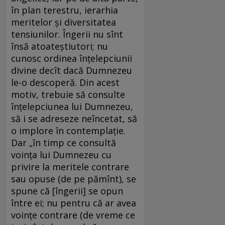
în plan terestru, ierarhia
meritelor şi diversitatea
tensiunilor. Îngerii nu sînt
însă atoateştiutori; nu
cunosc ordinea înţelepciunii
divine decît dacă Dumnezeu
le-o descoperă. Din acest
motiv, trebuie să consulte
înţelepciunea lui Dumnezeu,
să i se adreseze neîncetat, să
o implore în contemplaţie.
Dar „în timp ce consultă
voinţa lui Dumnezeu cu
privire la meritele contrare
sau opuse (de pe pămînt), se
spune că [îngerii] se opun
între ei; nu pentru că ar avea
voinţe contrare (de vreme ce