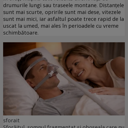
drumurile lungi sau traseele montane. Distanțele
sunt mai scurte, opririle sunt mai dese, vitezele
sunt mai mici, iar asfaltul poate trece rapid de la
uscat la umed, mai ales în perioadele cu vreme
schimbătoare.
sforait
Sforăitul, somnul fragmentat și oboseala care nu