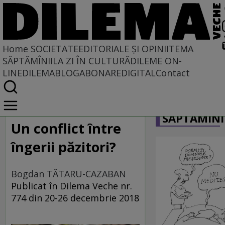
Home
SOCIETATE
EDITORIALE ȘI OPINII
TEMA
SĂPTĂMÎNII
LA ZI ÎN CULTURĂ
DILEME ON-
LINE
DILEMABLOG
ABONARE
DIGITAL
Contact
Home
CARICATU
Societate
SĂPTĂMÎNI
DIN POLUL PLUS
Un conflict între
îngerii păzitori?
Bogdan TĂTARU-CAZABAN
Publicat în Dilema Veche nr.
774 din 20-26 decembrie 2018