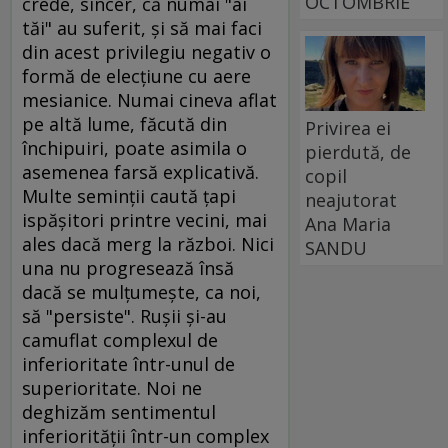
OCTOMBRIE
crede, sincer, că numai "ai
tăi" au suferit, şi să mai faci
din acest privilegiu negativ o
formă de elecţiune cu aere
mesianice. Numai cineva aflat
pe altă lume, făcută din
Privirea ei
închipuiri, poate asimila o
pierdută, de
asemenea farsă explicativă.
copil
Multe seminţii caută ţapi
neajutorat
ispăşitori printre vecini, mai
Ana Maria
ales dacă merg la război. Nici
SANDU
una nu progresează însă
dacă se mulţumeşte, ca noi,
să "persiste". Ruşii şi-au
camuflat complexul de
inferioritate într-unul de
superioritate. Noi ne
deghizăm sentimentul
inferiorităţii într-un complex