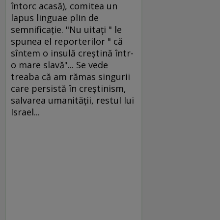
întorc acasă), comitea un
lapus linguae plin de
semnificaţie. "Nu uitaţi " le
spunea el reporterilor " că
sîntem o insulă creştină într-
o mare slavă"... Se vede
treaba că am rămas singurii
care persistă în creştinism,
salvarea umanităţii, restul lui
Israel...