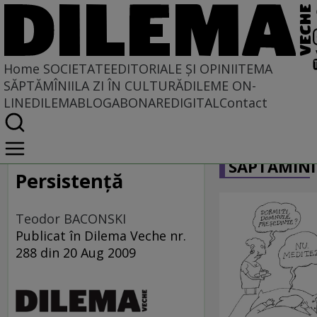
Home
SOCIETATE
EDITORIALE ȘI OPINII
TEMA
SĂPTĂMÎNII
LA ZI ÎN CULTURĂ
DILEME ON-
LINE
DILEMABLOG
ABONARE
DIGITAL
Contact
Home
CARICATU
Societate
SĂPTĂMÎNI
DIN POLUL PLUS
Persistenţă
Teodor BACONSKI
Publicat în Dilema Veche nr.
288 din 20 Aug 2009