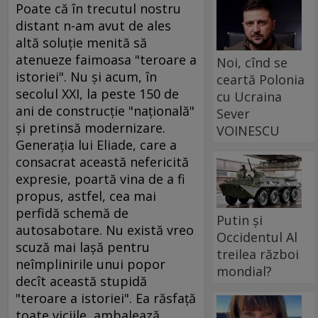
Poate că în trecutul nostru
distant n-am avut de ales
altă soluţie menită să
atenueze faimoasa "teroare a
Noi, cînd se
istoriei". Nu şi acum, în
ceartă Polonia
secolul XXI, la peste 150 de
cu Ucraina
ani de construcţie "naţională"
Sever
şi pretinsă modernizare.
VOINESCU
Generaţia lui Eliade, care a
consacrat această nefericită
expresie, poartă vina de a fi
propus, astfel, cea mai
perfidă schemă de
Putin și
autosabotare. Nu există vreo
Occidentul Al
scuză mai laşă pentru
treilea război
neîmplinirile unui popor
mondial?
decît această stupidă
"teroare a istoriei". Ea răsfaţă
toate viciile, ambalează