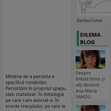
Barburisme
DILEMA
BLOG
Despre
Mîndria de a persista e
îmbătrînire și
specifică românilor.
alți demoni
Persistăm în propriul spaţiu,
Ana Maria
slab statalizat. În mitologia
SANDU
pe care i-am asociat-o. În
erorile trecutului, pe care le