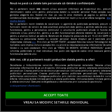
Nouă ne pasă ca datele tale personale să rămână confidențiale
Noi și partenerii noștri
606
stocăm și/sau accesăm informații pe dispozitivul dvs., precum
identificatorii cookie unici pentru prelucrarea datelor cu caracter personal. Puteți accepta sau
gestiona alegerile dvs. făcând clic mai jos sau în orice moment, pe pagina cu politica de
confidențialitate. Aceste alegeri vor fi raportate partenerilor noștri și nu vă vor afecta navigarea.
Mai
fraudare kilometraj
multe detalii
Noi si partenerii nostri (retelele de socializare si agentiile de publicitate partenere, precum si
De ce fraudarea kilometrajului rămâne o
furnizorii nostri de servicii de date analitice) prelucram date pentru a permite website-ului sa
functioneze, pentru a personaliza continutul si anunturile publicitare afisate in functie de
problemă majoră pe piața mașinilor second-
interesele si/sau profilul dvs., pentru a va oferi functionalitati aferente retelelor de socializare si
pentru a analiza traficul pe website. Beneficiati de drepturile prevazute de art. 15-22 din GDPR in
hand?
legatura cu prelucrarea datelor cu caracter personal. Aceste drepturi pot fi exercitate prin
modalitatea indicata
aici
. Prin click pe “ACCEPT TOATE”, acceptati folosirea tuturor Tehnologiilor de
O mașină este un mare ajutor în repetate
tip Cookie, care implica inclusiv acceptul dvs. cu privire la stocarea/accesarea informatiilor de catre
Vendor-ii cu care colaboram. Prin click pe “VREAU SA MODIFIC SETARILE INDIVIDUAL” puteti
rânduri. În mediul urban este o necesitate. De
schimba preferintele in mod individual, mai putin cele legate de cookie strict necesare pentru
functionarea website-ului.
asemenea, și în cazul celor care stau în mediul
Atât noi, cât și partenerii noștri prelucrăm datele pentru a oferi:
rural și fac naveta este un mijloc de transport
Dezvoltarea și îmbunătățirea serviciilor. Măsurarea performanței reclamelor. Stocarea și/sau
accesarea informațiilor de pe un dispozitiv. Utilizarea profilurilor pentru selectarea conținutului
obligatoriu. Însă, oscilațiile economiei afectează
personalizat. Crearea profilurilor de conținut personalizat. Utilizarea profilurilor pentru selectarea
publicității personalizate. Crearea profilurilor pentru publicitate personalizată. Măsurarea
puterea de cumpărare.
performanței conținutului. Înțelegerea publicului prin statistici sau combinații de date din surse
diferite. Utilizarea de date limitate pentru a selecta publicitatea. Utilizarea datelor limitate pentru
a selecta conținutul. Date precise de geolocație și identificarea prin scanarea dispozitivului.
Listă parteneri (furnizori)
ACCEPT TOATE
VREAU SA MODIFIC SETARILE INDIVIDUAL