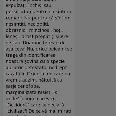
expulzaţi, închişi sau
persecutaţi pentru că sîntem
români. Nu pentru că sîntem
nesimţiţi, neciopliţi,
obraznici, mincinoşi, hoţi,
leneşi, prost pregătiţi şi grei
de cap. Doamne fereşte de
aşa ceva! Nu, orice belea ni se
trage din identificarea
noastră şovină cu o specie
aprioric detestată, nedrept
cazată în Orientul de care nu
vrem s-auzim, hăituită cu
şarje xenofobe,
marginalizată rasist " şi
unde? În inima acestui
"Occident" care se declară
"civilizat"! De ce vă mai miraţi