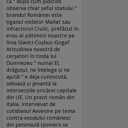
că " după cum judicios
observa chiar şeful statului "
brandul României este
ţiganul violator Mailat sau
infractorul Crulic, prefăcut în
erou al pătimirii noastre pe
linia Slavici-Coşbuc-Goga?
Atitudinea noastră de
cerşetori în tinda lui
Dumnezeu " numai El,
drăguţul, ne înţelege şi ne
ajută! " e deja cunoscută,
odioasă şi jenantă la
intersecţiile oricărei capitale
din UE. Un preot român din
Italia, intervievat de
cotidianul Avvenire pe tema
contra-exodului românesc
din peninsulă (şomerii se