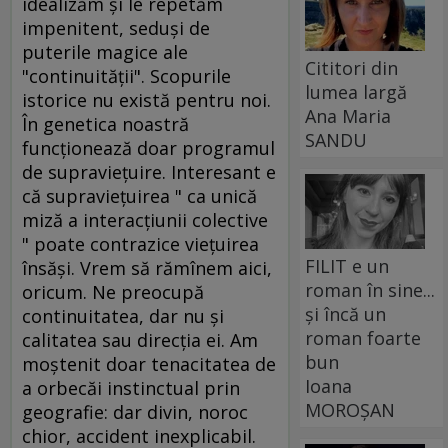
idealizăm şi le repetăm
impenitent, seduşi de
puterile magice ale
Cititori din
"continuităţii". Scopurile
lumea largă
istorice nu există pentru noi.
Ana Maria
În genetica noastră
SANDU
funcţionează doar programul
de supravieţuire. Interesant e
că supravieţuirea " ca unică
miză a interacţiunii colective
" poate contrazice vieţuirea
FILIT e un
însăşi. Vrem să rămînem aici,
roman în sine...
oricum. Ne preocupă
și încă un
continuitatea, dar nu şi
roman foarte
calitatea sau direcţia ei. Am
bun
moştenit doar tenacitatea de
Ioana
a orbecăi instinctual prin
MOROȘAN
geografie: dar divin, noroc
chior, accident inexplicabil.