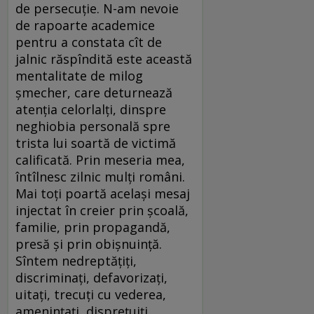
de persecuţie. N-am nevoie
de rapoarte academice
pentru a constata cît de
jalnic răspîndită este această
mentalitate de milog
şmecher, care deturnează
atenţia celorlalţi, dinspre
neghiobia personală spre
trista lui soartă de victimă
calificată. Prin meseria mea,
întîlnesc zilnic mulţi români.
Mai toţi poartă acelaşi mesaj
injectat în creier prin şcoală,
familie, prin propagandă,
presă şi prin obişnuinţă.
Sîntem nedreptăţiţi,
discriminaţi, defavorizaţi,
uitaţi, trecuţi cu vederea,
ameninţaţi, dispreţuiţi,