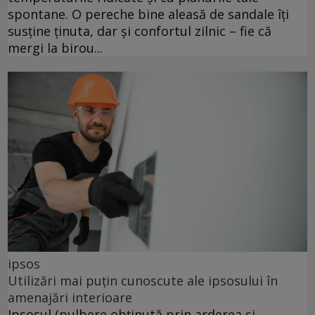
spontane. O pereche bine aleasă de sandale îți
susține ținuta, dar și confortul zilnic – fie că
mergi la birou...
ipsos
Utilizări mai puțin cunoscute ale ipsosului în
amenajări interioare
Ipsosul (pulbere obținută prin arderea și