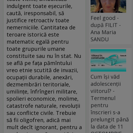
indulgent toate eşecurile,
caută, iresponsabil, să
Feel good -
justifice retroactiv toate
după FILIT -
nemerniciile. Cantitatea de
Ana Maria
teroare istorică este
SANDU
matematic egală pentru
toate grupurile umane
constituite sau nu în stat. Nu
se află pe faţa pămîntului
vreo etnie scutită de invazii,
Cum își văd
ocupaţii durabile, anexări,
adolescenții
dezmembrări teritoriale,
viitorul? -
umilinţe, înfrîngeri militare,
Termenul
spolieri economice, molime,
pentru
catastrofe naturale, revoluţii
înscrieri s-a
sau conflicte civile. Trebuie
prelungit până
să fii oligofren, adică mai
la data de 11
mult decît ignorant, pentru a