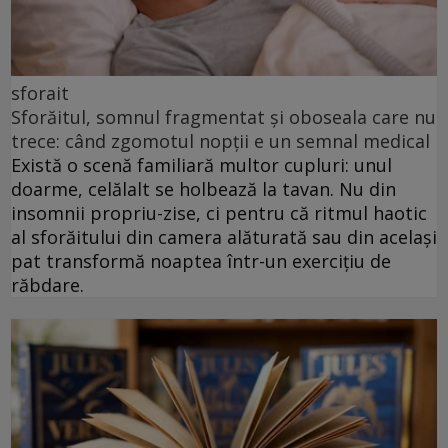
sforait
Sforăitul, somnul fragmentat și oboseala care nu
trece: când zgomotul nopții e un semnal medical
Există o scenă familiară multor cupluri: unul
doarme, celălalt se holbează la tavan. Nu din
insomnii propriu-zise, ci pentru că ritmul haotic
al sforăitului din camera alăturată sau din același
pat transformă noaptea într-un exercițiu de
răbdare.