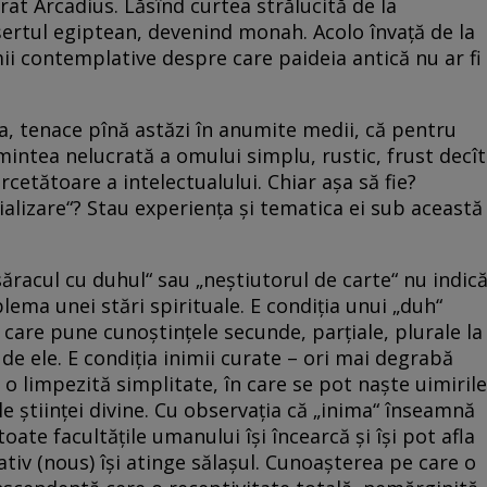
ărat Arcadius. Lăsînd curtea strălucită de la
ertul egiptean, devenind monah. Acolo învaţă de la
imii contemplative despre care paideia antică nu ar fi
a, tenace pînă astăzi în anumite medii, că pentru
mintea nelucrată a omului simplu, rustic, frust decît
cetătoare a intelectualului. Chiar aşa să fie?
lizare“? Stau experienţa şi tematica ei sub această
 „săracul cu duhul“ sau „neştiutorul de carte“ nu indic
blema unei stări spirituale. E condiţia unui „duh“
 care pune cunoştinţele secunde, parţiale, plurale la
 de ele. E condiţia inimii curate – ori mai degrabă
a o limpezită simplitate, în care se pot naşte uimirile
ele ştiinţei divine. Cu observaţia că „inima“ înseamnă
toate facultăţile umanului îşi încearcă şi îşi pot afla
tiv (nous) îşi atinge sălaşul. Cunoaşterea pe care o