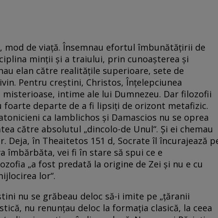
 mod de viaţă. Însemnau efortul îmbunătăţirii de
ciplina minţii şi a traiului, prin cunoaşterea şi
au elan către realităţile superioare, sete de
vin. Pentru creştini, Christos, Înţelepciunea
 misterioase, intime ale lui Dumnezeu. Dar filozofii
au foarte departe de a fi lipsiţi de orizont metafizic.
atonicieni ca Iamblichos şi Damascios nu se oprea
ătea către absolutul „dincolo-de Unul“. Şi ei chemau
r. Deja, în Theaitetos 151 d, Socrate îl încurajează p
va îmbărbăta, vei fi în stare să spui ce e
ozofia „a fost predată la origine de Zei şi nu e cu
ijlocirea lor“.
ştini nu se grăbeau deloc să-i imite pe „ţăranii
istică, nu renunţau deloc la formaţia clasică, la ceea