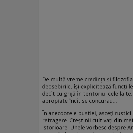
De multă vreme credinţa şi filozofia 
deosebirile, îşi explicitează funcţii
decît cu grijă în teritoriul celeilal
apropiate încît se concurau…
În anecdotele pustiei, asceţi rustici 
retragere. Creştinii cultivaţi din m
istorioare. Unele vorbesc de­spre Ar