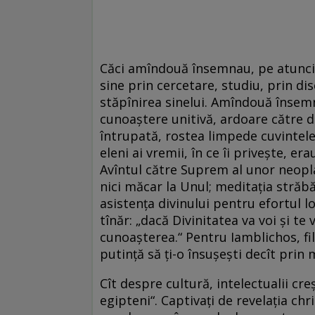
Căci amîndouă însemnau, pe atunci,
sine prin cercetare, studiu, prin dis
stăpînirea sinelui. Amîndouă însemn
cunoaştere unitivă, ardoare către di
întrupată, rostea limpede cuvintele
eleni ai vremii, în ce îi priveşte, er
Avîntul către Suprem al unor neopl
nici măcar la Unul; meditaţia străb
asistenţa divinului pentru efortul lo
tînăr: „dacă Divinitatea va voi şi te 
cunoaşterea.“ Pentru Iamblichos, fil
putinţă să ţi-o însuşeşti decît prin m
Cît despre cultură, intelectualii cre
egipteni“. Captivaţi de revelaţia chr