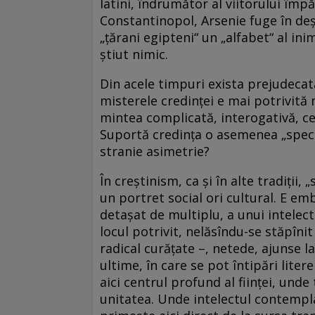
latini, îndrumător al viitorului împ
Constantinopol, Arsenie fuge în deş
„ţărani egipteni“ un „alfabet“ al in
ştiut nimic.
Din acele timpuri exista prejudecat
misterele credinţei e mai potrivită 
mintea complicată, interogativă, cer
Suportă credinţa o asemenea „specia
stranie asimetrie?
În creştinism, ca şi în alte tradiţii,
un portret social ori cultural. E em
detaşat de multiplu, a unui intelect
locul potrivit, nelăsîndu-se stăpînit
radical curăţate –, netede, ajunse l
ultime, în care se pot întipări liter
aici centrul profund al fiinţei, unde 
unitatea. Unde intelectul contempla