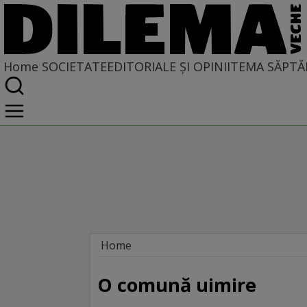
Home
SOCIETATE
EDITORIALE ȘI OPINII
TEMA SĂPTĂ
Home
Societate
DIN POLUL PLUS
O comună uimire