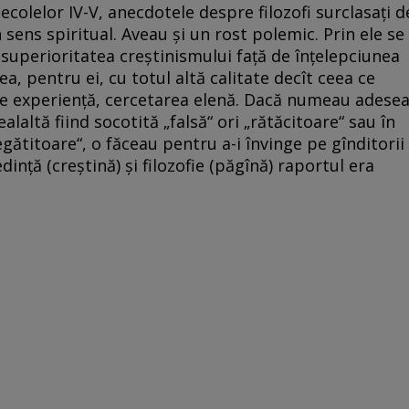
secolelor IV-V, anecdotele despre filozofi surclasaţi d
sens spiritual. Aveau şi un rost polemic. Prin ele se
 superioritatea creştinismului faţă de înţelepciunea
a, pentru ei, cu totul altă calitate decît ceea ce
 de experienţă, cercetarea elenă. Dacă numeau adese
alaltă fiind socotită „falsă“ ori „rătăcitoare“ sau în
egătitoare“, o făceau pentru a-i învinge pe gînditorii
dinţă (creştină) şi filozofie (păgînă) raportul era