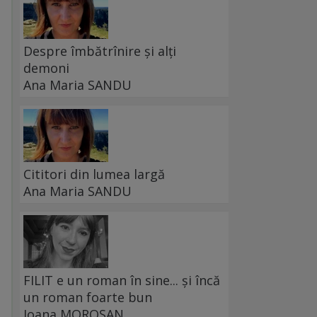
Despre îmbătrînire și alți
demoni
Ana Maria SANDU
Cititori din lumea largă
Ana Maria SANDU
FILIT e un roman în sine... și încă
un roman foarte bun
Ioana MOROȘAN