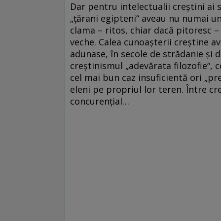
Dar pentru intelectualii creştini ai 
„ţărani egipteni“ aveau nu numai un 
clama – ritos, chiar dacă pitoresc –
veche. Calea cunoaşterii creştine ave
adunase, în secole de strădanie şi
creştinismul „adevărata filozofie“, ce
cel mai bun caz insuficientă ori „pr
eleni pe propriul lor teren. Între cre
concurenţial…