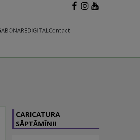
G
ABONARE
DIGITAL
Contact
CARICATURA
SĂPTĂMÎNII