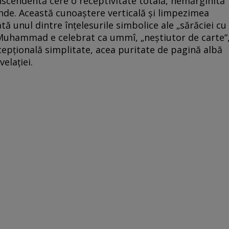
anscendentă cere o receptivitate totală, nemărginită
nde. Această cunoaştere verticală şi limpezimea
tă unul dintre înţelesurile simbolice ale „sărăciei cu
l Muhammad e celebrat ca ummî, „neştiutor de carte“
excepţională simplitate, acea puritate de pagină albă
elaţiei.