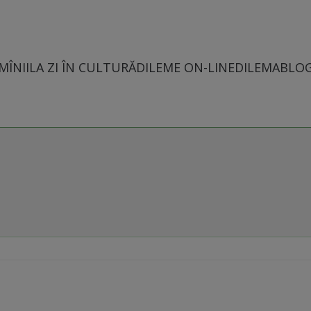
MÎNII
LA ZI ÎN CULTURĂ
DILEME ON-LINE
DILEMABLO