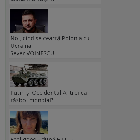
Noi, cînd se ceartă Polonia cu
Ucraina
Sever VOINESCU
Putin și Occidentul Al treilea
război mondial?
Feel good - după FILIT -