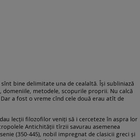
sînt bine delimitate una de cealaltă. Îşi subliniază
le, domeniile, metodele, scopurile proprii. Nu calcă
te. Dar a fost o vreme cînd cele două erau atît de
dau lecţii filozofilor veniţi să i cerceteze în aspra lor
etropolele Antichităţii tîrzii savurau asemenea
senie (350-445), nobil impregnat de clasicii greci şi