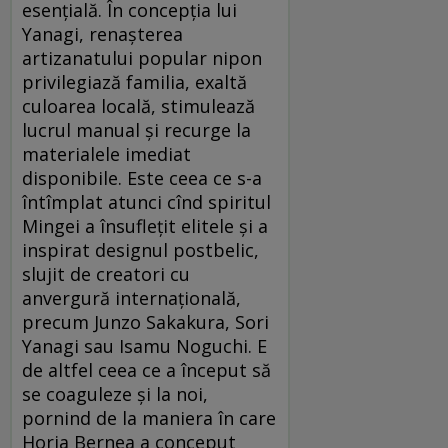
esenţială. În concepţia lui
Yanagi, renaşterea
artizanatului popular nipon
privilegiază familia, exaltă
culoarea locală, stimulează
lucrul manual şi recurge la
materialele imediat
disponibile. Este ceea ce s-a
întîmplat atunci cînd spiritul
Mingei a însufleţit elitele şi a
inspirat designul postbelic,
slujit de creatori cu
anvergură internaţională,
precum Junzo Sakakura, Sori
Yanagi sau Isamu Noguchi. E
de altfel ceea ce a început să
se coaguleze şi la noi,
pornind de la maniera în care
Horia Bernea a conceput