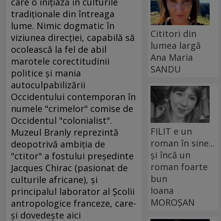
care o iniţiază în culturile
tradiţionale din întreaga
lume. Nimic dogmatic în
Cititori din
viziunea direcţiei, capabilă să
lumea largă
ocolească la fel de abil
Ana Maria
marotele corectitudinii
SANDU
politice şi mania
autoculpabilizării
Occidentului contemporan în
numele "crimelor" comise de
Occidentul "colonialist".
FILIT e un
Muzeul Branly reprezintă
roman în sine...
deopotrivă ambiţia de
și încă un
"ctitor" a fostului preşedinte
roman foarte
Jacques Chirac (pasionat de
bun
culturile africane), şi
Ioana
principalul laborator al Şcolii
MOROȘAN
antropologice franceze, care-
şi dovedeşte aici