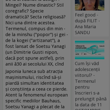
Mingei? Nume dinastic? Stil
coregrafic? Specie
Feel good -
dramatică? Secta religioasă?
după FILIT -
Nici una dintre acestea.
Ana Maria
Termenul, compus din min -
SANDU
de la minshu ("popor") şi gei -
de la kogei ("artizanat"), a
fost lansat de Soetsu Yanagi
(un Dimitrie Gusti nipon,
dacă pot spune astfel), prin
Cum își văd
anii â30 ai secolului XX, cînd
adolescenții
Japonia luneca sub atracţia
viitorul? -
maşinismului, riscînd să-şi
Termenul
piardă simultan identitatea
pentru
şi conştiinţa a ceea ce pierde.
înscrieri s-a
Atent la fenomenul european
prelungit până
specific mediilor Bauhaus,
la data de 11
Soetsu Yanagi a plecat de la