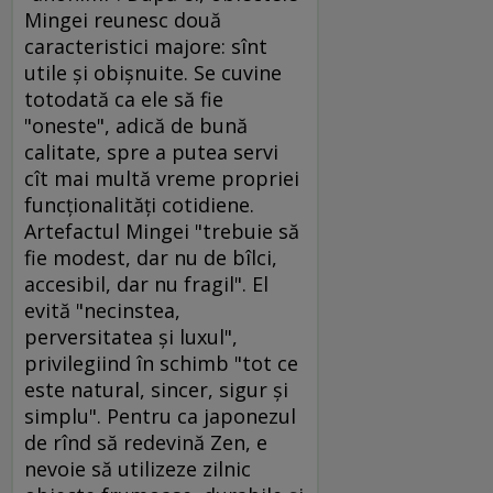
Mingei reunesc două
caracteristici majore: sînt
utile şi obişnuite. Se cuvine
totodată ca ele să fie
"oneste", adică de bună
calitate, spre a putea servi
cît mai multă vreme propriei
funcţionalităţi cotidiene.
Artefactul Mingei "trebuie să
fie modest, dar nu de bîlci,
accesibil, dar nu fragil". El
evită "necinstea,
perversitatea şi luxul",
privilegiind în schimb "tot ce
este natural, sincer, sigur şi
simplu". Pentru ca japonezul
de rînd să redevină Zen, e
nevoie să utilizeze zilnic