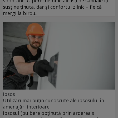
spontane. O pereche bine aleasă de sandale îți
susține ținuta, dar și confortul zilnic – fie că
mergi la birou...
ipsos
Utilizări mai puțin cunoscute ale ipsosului în
amenajări interioare
Ipsosul (pulbere obținută prin arderea și