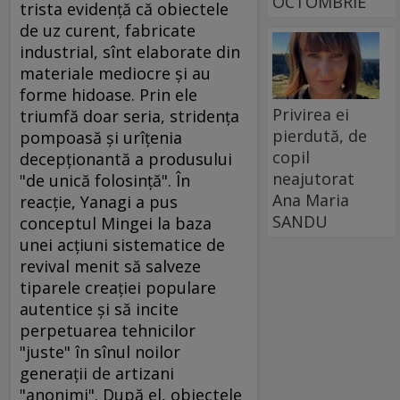
OCTOMBRIE
trista evidenţă că obiectele
de uz curent, fabricate
industrial, sînt elaborate din
materiale mediocre şi au
forme hidoase. Prin ele
Privirea ei
triumfă doar seria, stridenţa
pierdută, de
pompoasă şi urîţenia
copil
decepţionantă a produsului
neajutorat
"de unică folosinţă". În
Ana Maria
reacţie, Yanagi a pus
SANDU
conceptul Mingei la baza
unei acţiuni sistematice de
revival menit să salveze
tiparele creaţiei populare
autentice şi să incite
perpetuarea tehnicilor
"juste" în sînul noilor
generaţii de artizani
"anonimi". După el, obiectele