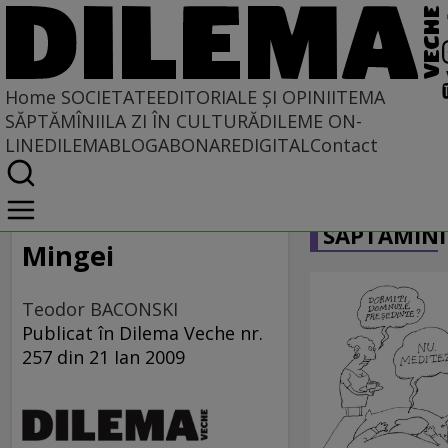
Home
SOCIETATE
EDITORIALE ȘI OPINII
TEMA
SĂPTĂMÎNII
LA ZI ÎN CULTURĂ
DILEME ON-
LINE
DILEMABLOG
ABONARE
DIGITAL
Contact
Home
CARICATU
Societate
SĂPTĂMÎNI
DIN POLUL PLUS
Mingei
Teodor BACONSKI
Publicat în Dilema Veche nr.
257 din 21 Ian 2009