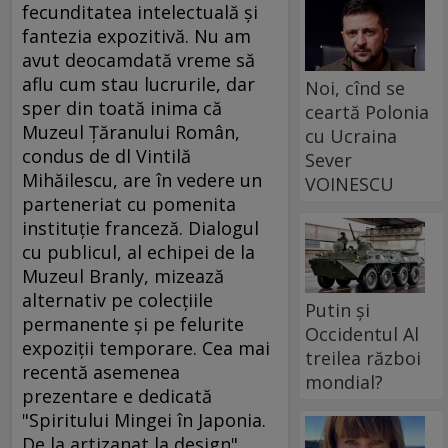
fecunditatea intelectuală şi
fantezia expozitivă. Nu am
avut deocamdată vreme să
aflu cum stau lucrurile, dar
Noi, cînd se
sper din toată inima că
ceartă Polonia
Muzeul Ţăranului Român,
cu Ucraina
condus de dl Vintilă
Sever
Mihăilescu, are în vedere un
VOINESCU
parteneriat cu pomenita
instituţie franceză. Dialogul
cu publicul, al echipei de la
Muzeul Branly, mizează
alternativ pe colecţiile
Putin și
permanente şi pe felurite
Occidentul Al
expoziţii temporare. Cea mai
treilea război
recentă asemenea
mondial?
prezentare e dedicată
"Spiritului Mingei în Japonia.
De la artizanat la design".