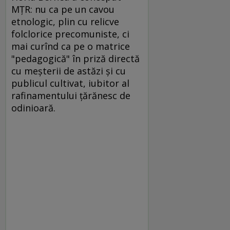
MŢR: nu ca pe un cavou
etnologic, plin cu relicve
folclorice precomuniste, ci
mai curînd ca pe o matrice
"pedagogică" în priză directă
cu meşterii de astăzi şi cu
publicul cultivat, iubitor al
rafinamentului ţărănesc de
odinioară.