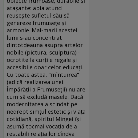
obiecte frumoase, durabile şi
ataşante: abia atunci
reuşeşte sufletul său să
genereze frumuseţe şi
armonie. Mai-marii acestei
lumi s-au concentrat
dintotdeauna asupra artelor
nobile (pictura, sculptura) -
ocrotite la curţile regale şi
accesibile doar celor educaţi.
Cu toate astea, "mîntuirea"
(adică realizarea unei
Împărăţii a Frumuseţii) nu are
cum să excludă masele. Dacă
modernitatea a scindat pe
nedrept simţul estetic şi viaţa
cotidiană, spiritul Mingei îşi
asumă tocmai vocaţia de a
restabili relaţia lor cîndva