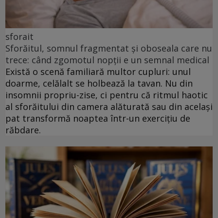
sforait
Sforăitul, somnul fragmentat și oboseala care nu
trece: când zgomotul nopții e un semnal medical
Există o scenă familiară multor cupluri: unul
doarme, celălalt se holbează la tavan. Nu din
insomnii propriu-zise, ci pentru că ritmul haotic
al sforăitului din camera alăturată sau din același
pat transformă noaptea într-un exercițiu de
răbdare.