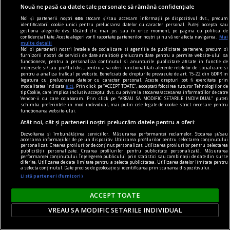
Nouă ne pasă ca datele tale personale să rămână confidențiale
Noi și partenerii noștri
606
stocăm și/sau accesăm informații pe dispozitivul dvs., precum
identificatorii cookie unici pentru prelucrarea datelor cu caracter personal. Puteți accepta sau
gestiona alegerile dvs. făcând clic mai jos sau în orice moment, pe pagina cu politica de
fraudare kilometraj
confidențialitate. Aceste alegeri vor fi raportate partenerilor noștri și nu vă vor afecta navigarea.
Mai
multe detalii
De ce fraudarea kilometrajului rămâne o
Noi si partenerii nostri (retelele de socializare si agentiile de publicitate partenere, precum si
furnizorii nostri de servicii de date analitice) prelucram date pentru a permite website-ului sa
problemă majoră pe piața mașinilor second-
functioneze, pentru a personaliza continutul si anunturile publicitare afisate in functie de
interesele si/sau profilul dvs., pentru a va oferi functionalitati aferente retelelor de socializare si
hand?
pentru a analiza traficul pe website. Beneficiati de drepturile prevazute de art. 15-22 din GDPR in
legatura cu prelucrarea datelor cu caracter personal. Aceste drepturi pot fi exercitate prin
O mașină este un mare ajutor în repetate
modalitatea indicata
aici
. Prin click pe “ACCEPT TOATE”, acceptati folosirea tuturor Tehnologiilor de
tip Cookie, care implica inclusiv acceptul dvs. cu privire la stocarea/accesarea informatiilor de catre
rânduri. În mediul urban este o necesitate. De
Vendor-ii cu care colaboram. Prin click pe “VREAU SA MODIFIC SETARILE INDIVIDUAL” puteti
schimba preferintele in mod individual, mai putin cele legate de cookie strict necesare pentru
asemenea, și în cazul celor care stau în mediul
functionarea website-ului.
rural și fac naveta este un mijloc de transport
Atât noi, cât și partenerii noștri prelucrăm datele pentru a oferi:
obligatoriu. Însă, oscilațiile economiei afectează
Dezvoltarea și îmbunătățirea serviciilor. Măsurarea performanței reclamelor. Stocarea și/sau
accesarea informațiilor de pe un dispozitiv. Utilizarea profilurilor pentru selectarea conținutului
puterea de cumpărare.
personalizat. Crearea profilurilor de conținut personalizat. Utilizarea profilurilor pentru selectarea
publicității personalizate. Crearea profilurilor pentru publicitate personalizată. Măsurarea
performanței conținutului. Înțelegerea publicului prin statistici sau combinații de date din surse
diferite. Utilizarea de date limitate pentru a selecta publicitatea. Utilizarea datelor limitate pentru
a selecta conținutul. Date precise de geolocație și identificarea prin scanarea dispozitivului.
Listă parteneri (furnizori)
ACCEPT TOATE
VREAU SA MODIFIC SETARILE INDIVIDUAL