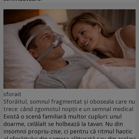
sforait
Sforăitul, somnul fragmentat și oboseala care nu
trece: când zgomotul nopții e un semnal medical
Există o scenă familiară multor cupluri: unul
doarme, celălalt se holbează la tavan. Nu din
insomnii propriu-zise, ci pentru că ritmul haotic
al sforăitului din camera alăturată sau din același