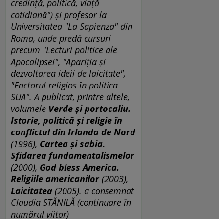
credinţă, politică, viaţă
cotidiană") şi profesor la
Universitatea "La Sapienza" din
Roma, unde predă cursuri
precum "Lecturi politice ale
Apocalipsei", "Apariţia şi
dezvoltarea ideii de laicitate",
"Factorul religios în politica
SUA". A publicat, printre altele,
volumele
Verde şi portocaliu.
Istorie, politică şi religie în
conflictul din Irlanda de Nord
(1996),
Cartea şi sabia.
Sfidarea fundamentalismelor
(2000),
God bless America.
Religiile americanilor
(2003),
Laicitatea
(2005). a consemnat
Claudia STĂNILĂ (continuare în
numărul viitor)