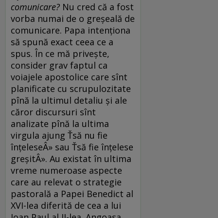
comunicare?
Nu cred că a fost
vorba numai de o greşeală de
comunicare. Papa intenţiona
să spună exact ceea ce a
spus. În ce mă priveşte,
consider grav faptul ca
voiajele apostolice care sînt
planificate cu scrupulozitate
pînă la ultimul detaliu şi ale
căror discursuri sînt
analizate pînă la ultima
virgula ajung Ťsă nu fie
înţeleseÂ» sau Ťsă fie înţelese
greşitÂ». Au existat în ultima
vreme numeroase aspecte
care au relevat o strategie
pastorală a Papei Benedict al
XVI-lea diferită de cea a lui
Ioan Paul al II-lea. Angoasa