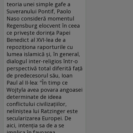
teoria unei simple gafe a
Suveranului Pontif, Paolo
Naso consideră momentul
Regensburg elocvent în ceea
ce priveşte dorinţa Papei
Benedict al XVI-lea de a
repoziţiona raporturile cu
lumea islamică şi, în general,
dialogul inter-religios într-o
perspectivă total diferită faţă
de predecesorul său, Ioan
Paul al II-lea: "În timp ce
Wojtyla avea povara angoasei
determinate de ideea
conflictului civilizaţiilor,
neliniştea lui Ratzinger este
secularizarea Europei. De
aici, intenţia sa de a se
implica în favoarea