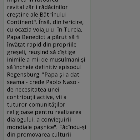
revitalizării rădăcinilor
creştine ale Bătrînului
Continent". Însă, din fericire,
cu ocazia voiajului în Turcia,
Papa Benedict a părut să fi
învăţat rapid din propriile
greşeli, reuşind să cîştige
inimile a mii de musulmani şi
să încheie definitiv episodul
Regensburg. "Papa şi-a dat
seama - crede Paolo Naso -
de necesitatea unei
contribuţii active, vii a
tuturor comunităţilor
religioase pentru realizarea
dialogului, a convieţuirii
mondiale paşnice". Făcîndu-şi
din promovarea culturii