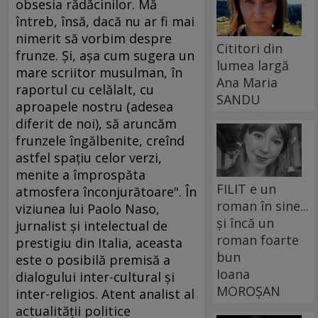
obsesia rădăcinilor. Mă
întreb, însă, dacă nu ar fi mai
nimerit să vorbim despre
Cititori din
frunze. Şi, aşa cum sugera un
lumea largă
mare scriitor musulman, în
Ana Maria
raportul cu celălalt, cu
SANDU
aproapele nostru (adesea
diferit de noi), să aruncăm
frunzele îngălbenite, creînd
astfel spaţiu celor verzi,
menite a împrospăta
FILIT e un
atmosfera înconjurătoare". În
roman în sine...
viziunea lui Paolo Naso,
și încă un
jurnalist şi intelectual de
roman foarte
prestigiu din Italia, aceasta
bun
este o posibilă premisă a
Ioana
dialogului inter-cultural şi
MOROȘAN
inter-religios. Atent analist al
actualităţii politice