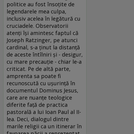
politice au fost însoţite de
legendarele mea culpa,
inclusiv acelea în legătură cu
cruciadele. Observatorii
atenţi îşi amintesc faptul că
Joseph Ratzinger, pe atunci
cardinal, s-a ţinut la distanţă
de aceste întîlniri şi - desigur,
cu mare precauţie - chiar le-a
criticat. Pe de altă parte,
amprenta sa poate fi
recunoscută cu uşurinţă în
documentul Dominus Jesus,
care are nuanţe teologice
diferite faţă de practica
pastorală a lui Ioan Paul al II-
lea. Deci, dialogul dintre
marile religii ca un itinerar în
favoarea păcii a reprezentat