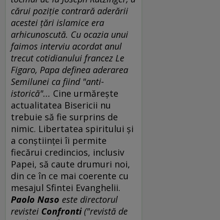
cărui poziţie contrară aderării
acestei ţări islamice era
arhicunoscută. Cu ocazia unui
faimos interviu acordat anul
trecut cotidianului francez Le
Figaro, Papa definea aderarea
Semilunei ca fiind "anti-
istorică"...
Cine urmăreşte
actualitatea Bisericii nu
trebuie să fie surprins de
nimic. Libertatea spiritului şi
a conştiinţei îi permite
fiecărui credincios, inclusiv
Papei, să caute drumuri noi,
din ce în ce mai coerente cu
mesajul Sfintei Evanghelii.
Paolo Naso
este directorul
revistei
Confronti
("revistă de