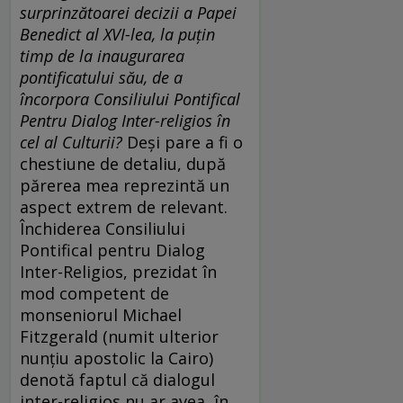
surprinzătoarei decizii a Papei
Benedict al XVI-lea, la puţin
timp de la inaugurarea
pontificatului său, de a
încorpora Consiliului Pontifical
Pentru Dialog Inter-religios în
cel al Culturii?
Deşi pare a fi o
chestiune de detaliu, după
părerea mea reprezintă un
aspect extrem de relevant.
Închiderea Consiliului
Pontifical pentru Dialog
Inter-Religios, prezidat în
mod competent de
monseniorul Michael
Fitzgerald (numit ulterior
nunţiu apostolic la Cairo)
denotă faptul că dialogul
inter-religios nu ar avea, în