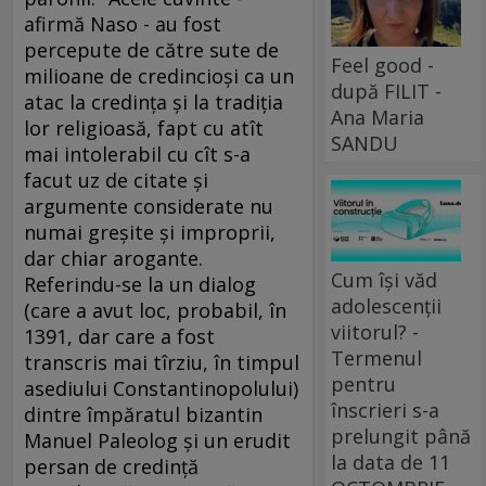
afirmă Naso - au fost
percepute de către sute de
Feel good -
milioane de credincioşi ca un
după FILIT -
atac la credinţa şi la tradiţia
Ana Maria
lor religioasă, fapt cu atît
SANDU
mai intolerabil cu cît s-a
facut uz de citate şi
argumente considerate nu
numai greşite şi improprii,
dar chiar arogante.
Cum își văd
Referindu-se la un dialog
adolescenții
(care a avut loc, probabil, în
viitorul? -
1391, dar care a fost
Termenul
transcris mai tîrziu, în timpul
pentru
asediului Constantinopolului)
înscrieri s-a
dintre împăratul bizantin
prelungit până
Manuel Paleolog şi un erudit
la data de 11
persan de credinţă