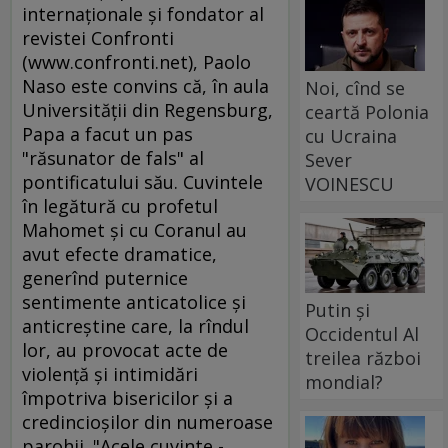
internaţionale şi fondator al
revistei Confronti
(www.confronti.net), Paolo
Naso este convins că, în aula
Noi, cînd se
Universităţii din Regensburg,
ceartă Polonia
Papa a facut un pas
cu Ucraina
"răsunator de fals" al
Sever
pontificatului său. Cuvintele
VOINESCU
în legătură cu profetul
Mahomet şi cu Coranul au
avut efecte dramatice,
generînd puternice
sentimente anticatolice şi
Putin și
anticreştine care, la rîndul
Occidentul Al
lor, au provocat acte de
treilea război
violenţă şi intimidări
mondial?
împotriva bisericilor şi a
credincioşilor din numeroase
parohii. "Acele cuvinte -