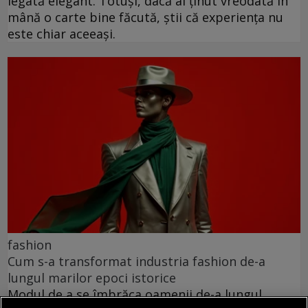
legată elegant. Totuși, dacă ai ținut vreodată în
mână o carte bine făcută, știi că experiența nu
este chiar aceeași.
fashion
Cum s-a transformat industria fashion de-a
lungul marilor epoci istorice
Modul de a se îmbrăca oamenii de-a lungul