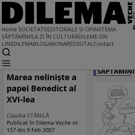
Home
SOCIETATE
EDITORIALE ȘI OPINII
TEMA
SĂPTĂMÎNII
LA ZI ÎN CULTURĂ
DILEME ON-
LINE
DILEMABLOG
ABONARE
DIGITAL
Contact
Home
CARICATU
Societate
SĂPTĂMÎNI
DIN POLUL PLUS
Marea nelinişte a
papei Benedict al
XVI-lea
Claudia STĂNILĂ
Publicat în Dilema Veche nr.
157 din 9 Feb 2007