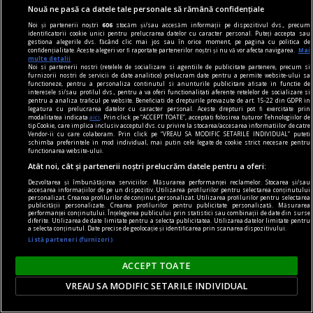
timpului a reflectat valorile, resursele și
Nouă ne pasă ca datele tale personale să rămână confidențiale
transformările societății din care făceau parte.
Noi și partenerii noștri
606
stocăm și/sau accesăm informații pe dispozitivul dvs., precum
identificatorii cookie unici pentru prelucrarea datelor cu caracter personal. Puteți accepta sau
gestiona alegerile dvs. făcând clic mai jos sau în orice moment, pe pagina cu politica de
confidențialitate. Aceste alegeri vor fi raportate partenerilor noștri și nu vă vor afecta navigarea.
Mai
multe detalii
Noi si partenerii nostri (retelele de socializare si agentiile de publicitate partenere, precum si
furnizorii nostri de servicii de date analitice) prelucram date pentru a permite website-ului sa
functioneze, pentru a personaliza continutul si anunturile publicitare afisate in functie de
interesele si/sau profilul dvs., pentru a va oferi functionalitati aferente retelelor de socializare si
pentru a analiza traficul pe website. Beneficiati de drepturile prevazute de art. 15-22 din GDPR in
legatura cu prelucrarea datelor cu caracter personal. Aceste drepturi pot fi exercitate prin
modalitatea indicata
aici
. Prin click pe “ACCEPT TOATE”, acceptati folosirea tuturor Tehnologiilor de
tip Cookie, care implica inclusiv acceptul dvs. cu privire la stocarea/accesarea informatiilor de catre
Vendor-ii cu care colaboram. Prin click pe “VREAU SA MODIFIC SETARILE INDIVIDUAL” puteti
schimba preferintele in mod individual, mai putin cele legate de cookie strict necesare pentru
functionarea website-ului.
Atât noi, cât și partenerii noștri prelucrăm datele pentru a oferi:
Dezvoltarea și îmbunătățirea serviciilor. Măsurarea performanței reclamelor. Stocarea și/sau
accesarea informațiilor de pe un dispozitiv. Utilizarea profilurilor pentru selectarea conținutului
personalizat. Crearea profilurilor de conținut personalizat. Utilizarea profilurilor pentru selectarea
publicității personalizate. Crearea profilurilor pentru publicitate personalizată. Măsurarea
performanței conținutului. Înțelegerea publicului prin statistici sau combinații de date din surse
diferite. Utilizarea de date limitate pentru a selecta publicitatea. Utilizarea datelor limitate pentru
a selecta conținutul. Date precise de geolocație și identificarea prin scanarea dispozitivului.
autobronzant
Listă parteneri (furnizori)
Autobronzant gradual: Ce este și cum
funcționează
ACCEPT TOATE
Autobronzantul gradual este o loțiune sau cremă
VREAU SA MODIFIC SETARILE INDIVIDUAL
care îți oferă un bronz treptat, prin aplicări