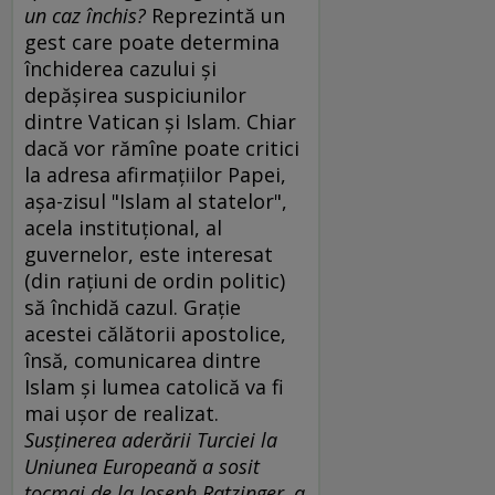
un caz închis?
Reprezintă un
gest care poate determina
închiderea cazului şi
depăşirea suspiciunilor
dintre Vatican şi Islam. Chiar
dacă vor rămîne poate critici
la adresa afirmaţiilor Papei,
aşa-zisul "Islam al statelor",
acela instituţional, al
guvernelor, este interesat
(din raţiuni de ordin politic)
să închidă cazul. Graţie
acestei călătorii apostolice,
însă, comunicarea dintre
Islam şi lumea catolică va fi
mai uşor de realizat.
Susţinerea aderării Turciei la
Uniunea Europeană a sosit
tocmai de la Joseph Ratzinger, a