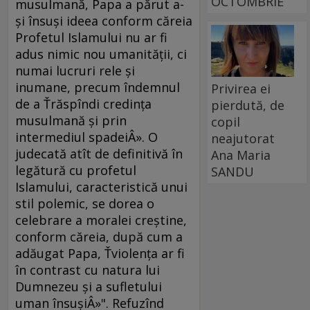
OCTOMBRIE
musulmană, Papa a părut a-
şi însuşi ideea conform căreia
Profetul Islamului nu ar fi
adus nimic nou umanităţii, ci
numai lucruri rele şi
inumane, precum îndemnul
Privirea ei
de a Ťrăspîndi credinţa
pierdută, de
musulmană şi prin
copil
intermediul spadeiÂ». O
neajutorat
judecată atît de definitivă în
Ana Maria
legătură cu profetul
SANDU
Islamului, caracteristică unui
stil polemic, se dorea o
celebrare a moralei creştine,
conform căreia, după cum a
adăugat Papa, Ťviolenţa ar fi
în contrast cu natura lui
Dumnezeu şi a sufletului
uman însuşiÂ»". Refuzînd