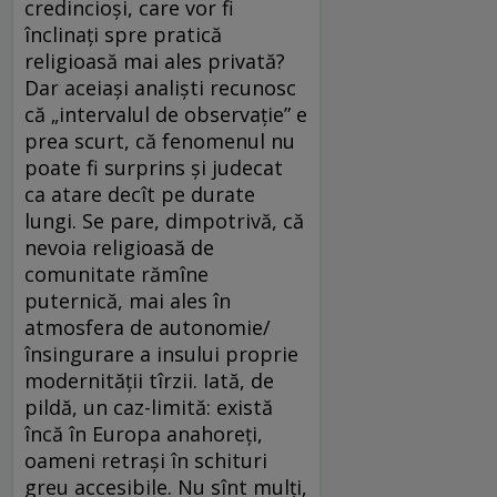
credincioşi, care vor fi
înclinaţi spre pratică
religioasă mai ales privată?
Dar aceiaşi analişti recunosc
că „intervalul de observaţie” e
prea scurt, că fenomenul nu
poate fi surprins şi judecat
ca atare decît pe durate
lungi. Se pare, dimpotrivă, că
nevoia religioasă de
comunitate rămîne
puternică, mai ales în
atmosfera de autonomie/
însingurare a insului proprie
modernităţii tîrzii. Iată, de
pildă, un caz-limită: există
încă în Europa anahoreţi,
oameni retraşi în schituri
greu accesibile. Nu sînt mulţi,