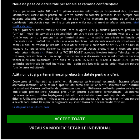
Nouă ne pasă ca datele tale personale să rămână confidențiale
Noi și partenerii noștri
606
stocăm și/sau accesăm informații pe dispozitivul dvs., precum
identificatorii cookie unici pentru prelucrarea datelor cu caracter personal. Puteți accepta sau
gestiona alegerile dvs. făcând clic mai jos sau în orice moment, pe pagina cu politica de
confidențialitate. Aceste alegeri vor fi raportate partenerilor noștri și nu vă vor afecta navigarea.
Mai
multe detalii
Noi si partenerii nostri (retelele de socializare si agentiile de publicitate partenere, precum si
furnizorii nostri de servicii de date analitice) prelucram date pentru a permite website-ului sa
functioneze, pentru a personaliza continutul si anunturile publicitare afisate in functie de
confort
interesele si/sau profilul dvs., pentru a va oferi functionalitati aferente retelelor de socializare si
pentru a analiza traficul pe website. Beneficiati de drepturile prevazute de art. 15-22 din GDPR in
Produse esențiale pentru confortul casei tale
legatura cu prelucrarea datelor cu caracter personal. Aceste drepturi pot fi exercitate prin
modalitatea indicata
aici
. Prin click pe “ACCEPT TOATE”, acceptati folosirea tuturor Tehnologiilor de
Confortul unei locuințe nu este dat doar de
tip Cookie, care implica inclusiv acceptul dvs. cu privire la stocarea/accesarea informatiilor de catre
Vendor-ii cu care colaboram. Prin click pe “VREAU SA MODIFIC SETARILE INDIVIDUAL” puteti
dimensiunea spațiului sau de aspectul
schimba preferintele in mod individual, mai putin cele legate de cookie strict necesare pentru
functionarea website-ului.
mobilierului, ci de modul în care toate
Atât noi, cât și partenerii noștri prelucrăm datele pentru a oferi:
elementele funcționează împreună pentru a crea
Dezvoltarea și îmbunătățirea serviciilor. Măsurarea performanței reclamelor. Stocarea și/sau
o atmosferă echilibrată.
accesarea informațiilor de pe un dispozitiv. Utilizarea profilurilor pentru selectarea conținutului
personalizat. Crearea profilurilor de conținut personalizat. Utilizarea profilurilor pentru selectarea
publicității personalizate. Crearea profilurilor pentru publicitate personalizată. Măsurarea
performanței conținutului. Înțelegerea publicului prin statistici sau combinații de date din surse
diferite. Utilizarea de date limitate pentru a selecta publicitatea. Utilizarea datelor limitate pentru
a selecta conținutul. Date precise de geolocație și identificarea prin scanarea dispozitivului.
Listă parteneri (furnizori)
ACCEPT TOATE
VREAU SA MODIFIC SETARILE INDIVIDUAL