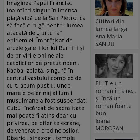
Imaginea Papei Francisc
înaintînd singur în imensa
piaţă vidă de la San Pietro, ca
Cititori din
să facă o rugă pentru lumea
lumea largă
atacată de „furtuna”
Ana Maria
epidemiei. Îmbrăţişat de
SANDU
arcele galeriilor lui Bernini şi
de privirile online ale
catolicilor de pretutindeni.
Kaaba izolată, singură în
centrul vastului complex de
FILIT e un
cult, acum pustiu, unde
roman în sine...
marele pelerinaj al lumii
și încă un
musulmane a fost suspendat.
roman foarte
Cubul încărcat de sacralitate
bun
mai poate fi atins doar cu
Ioana
privirea, pe diferite ecrane,
MOROȘAN
de veneraţia credincioşilor.
Biserici, sinagogi, temple