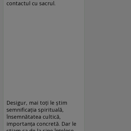
contactul cu sacrul.
Desigur, mai toţi le ştim
semnificaţia spirituală,
însemnătatea cultică,
importanţa concretă. Dar le
ştiam ca de la sine înţelese.