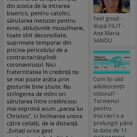
din scoica de la intrarea
bisericii, pentru catolici,
Feel good -
sărutarea mezuzei pentru
după FILIT -
evrei, abluţiunile musulmane,
Ana Maria
toate sînt deconsiliate,
SANDU
suprimate temporar din
pricina pericolului de a
contracta/răspîndi
coronavirusul. Nici
fraternitatea în credinţă nu
Cum își văd
se mai poate arăta prin
adolescenții
gesturile bine ştiute. Nu
viitorul? -
strîngerea de mîini ori
Termenul
sărutarea între credincioşi
pentru
mai exprimă acum „pacea lui
înscrieri s-a
Christos”, ci înclinarea unora
prelungit până
către ceilalţi, de la distanţă.
la data de 11
„Evitaţi orice gest