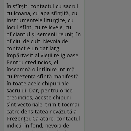
În sfîrşit, contactul cu sacrul:
cu icoana, cu apa sfinţită, cu
instrumentele liturgice, cu
locul sfînt, cu relicvele, cu
oficiantul şi semenii reuniţi în
oficiul de cult. Nevoia de
contact e un dat larg
împărtăşit al vieţii religioase.
Pentru credincios, el
înseamnă o întîlnire intimă
cu Prezenţa sfîntă manifestă
în toate acele chipuri ale
sacrului. Dar, pentru orice
credincios, aceste chipuri
sînt vectoriale: trimit tocmai
către densitatea nevăzută a
Prezenţei. Ca atare, contactul
indică, în fond, nevoia de