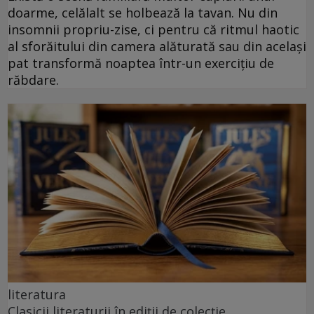
doarme, celălalt se holbează la tavan. Nu din
insomnii propriu-zise, ci pentru că ritmul haotic
al sforăitului din camera alăturată sau din același
pat transformă noaptea într-un exercițiu de
răbdare.
literatura
Clasicii literaturii în ediții de colecție