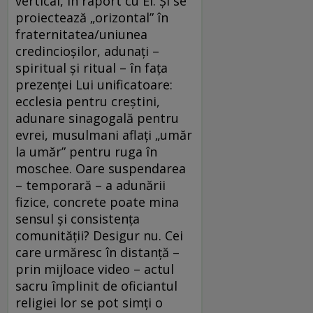
vertical, în raport cu El. Şi se
proiectează „orizontal” în
fraternitatea/uniunea
credincioşilor, adunaţi –
spiritual şi ritual – în faţa
prezenţei Lui unificatoare:
ecclesia pentru creştini,
adunare sinagogală pentru
evrei, musulmani aflaţi „umăr
la umăr” pentru ruga în
moschee. Oare suspendarea
– temporară – a adunării
fizice, concrete poate mina
sensul şi consistenţa
comunităţii? Desigur nu. Cei
care urmăresc în distanţă –
prin mijloace video – actul
sacru împlinit de oficiantul
religiei lor se pot simţi o