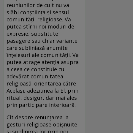
reuniunilor de cult nu va
slăbi conştiinţa şi sensul
comunităţii religioase. Va
putea stîrni noi moduri de
expresie, substitute
pasagere sau chiar variante
care subliniază anumite
înţelesuri ale comunităţii. Va
putea atrage atenţia asupra
a ceea ce constituie cu
adevărat comunitatea
religioasă: orientarea către
Acelaşi, adeziunea la El, prin
ritual, desigur, dar mai ales
prin participare interioară.
Cît despre renunţarea la
gesturi religioase obişnuite
şi suplinirea lor prin noi