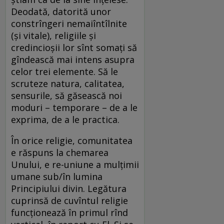
Deodată, datorită unor
constrîngeri nemaiîntîlnite
(şi vitale), religiile şi
credincioşii lor sînt somaţi să
gîndească mai intens asupra
celor trei elemente. Să le
scruteze natura, calitatea,
sensurile, să găsească noi
moduri – temporare – de a le
exprima, de a le practica.
În orice religie, comunitatea
e răspuns la chemarea
Unului, e re-uniune a mulţimii
umane sub/în lumina
Principiului divin. Legătura
cuprinsă de cuvîntul religie
funcţionează în primul rînd