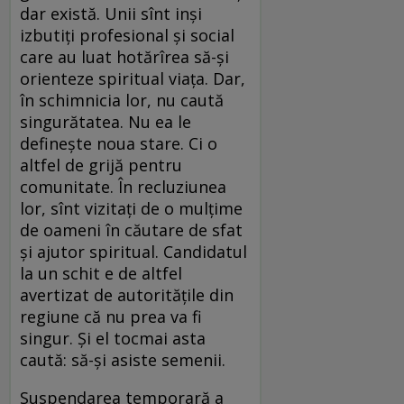
dar există. Unii sînt inşi
izbutiţi profesional şi social
care au luat hotărîrea să-şi
orienteze spiritual viaţa. Dar,
în schimnicia lor, nu caută
singurătatea. Nu ea le
defineşte noua stare. Ci o
altfel de grijă pentru
comunitate. În recluziunea
lor, sînt vizitaţi de o mulţime
de oameni în căutare de sfat
şi ajutor spiritual. Candidatul
la un schit e de altfel
avertizat de autorităţile din
regiune că nu prea va fi
singur. Şi el tocmai asta
caută: să-şi asiste semenii.
Suspendarea temporară a