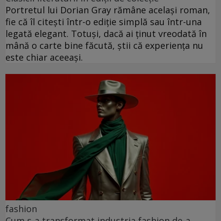
Portretul lui Dorian Gray rămâne același roman,
fie că îl citești într-o ediție simplă sau într-una
legată elegant. Totuși, dacă ai ținut vreodată în
mână o carte bine făcută, știi că experiența nu
este chiar aceeași.
fashion
Cum s-a transformat industria fashion de-a