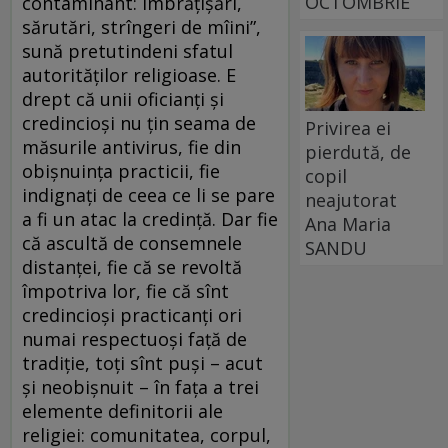
OCTOMBRIE
contaminant: îmbrăţişări,
sărutări, strîngeri de mîini”,
sună pretutindeni sfatul
autorităţilor religioase. E
drept că unii oficianţi şi
credincioşi nu ţin seama de
Privirea ei
măsurile antivirus, fie din
pierdută, de
obişnuinţa practicii, fie
copil
indignaţi de ceea ce li se pare
neajutorat
a fi un atac la credinţă. Dar fie
Ana Maria
că ascultă de consemnele
SANDU
distanţei, fie că se revoltă
împotriva lor, fie că sînt
credincioşi practicanţi ori
numai respectuoşi faţă de
tradiţie, toţi sînt puşi – acut
şi neobişnuit – în faţa a trei
elemente definitorii ale
religiei: comunitatea, corpul,