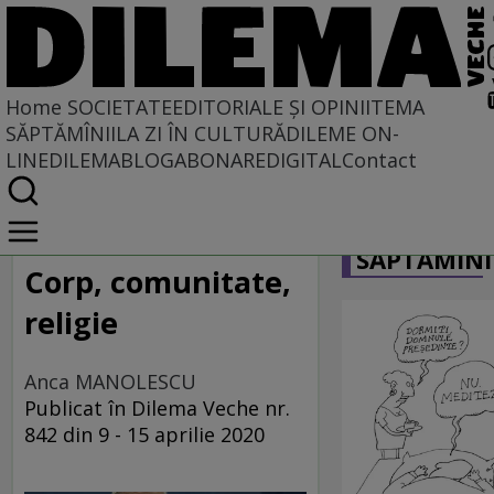
Home
SOCIETATE
EDITORIALE ȘI OPINII
TEMA
SĂPTĂMÎNII
LA ZI ÎN CULTURĂ
DILEME ON-
LINE
DILEMABLOG
ABONARE
DIGITAL
Contact
Home
CARICATU
Societate
SĂPTĂMÎNI
DIN POLUL PLUS
Corp, comunitate,
religie
Anca MANOLESCU
Publicat în Dilema Veche nr.
842 din 9 - 15 aprilie 2020