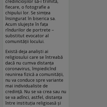
credincioşilor să-i trimită,
fiecare, o fotografie a
chipului lor. Se simţea
însingurat în biserica sa.
Acum slujeşte în faţa
rîndurilor de portrete –
substitut evocator al
comunităţii locului.
Există deja analişti ai
religiosului care se întreabă
dacă nu cumva distanţa
coronavirus, împiedicînd
reunirea fizică a comunităţii,
nu va conduce spre variante
mai individualiste de
credinţă. Nu se va crea sau nu
se va adînci, astfel, distanţa
între instituţia religioasă şi