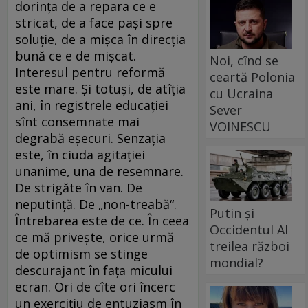
dorința de a repara ce e
stricat, de a face pași spre
soluție, de a mișca în direcția
bună ce e de mișcat.
Noi, cînd se
Interesul pentru reformă
ceartă Polonia
este mare. Și totuși, de atîția
cu Ucraina
ani, în registrele educației
Sever
sînt consemnate mai
VOINESCU
degrabă eșecuri. Senzația
este, în ciuda agitației
unanime, una de resemnare.
De strigăte în van. De
neputință. De „non-treabă“.
Putin și
Întrebarea este de ce. În ceea
Occidentul Al
ce mă privește, orice urmă
treilea război
de optimism se stinge
mondial?
descurajant în fața micului
ecran. Ori de cîte ori încerc
un exercițiu de entuziasm în