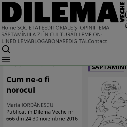
Home
SOCIETATE
EDITORIALE ȘI OPINII
TEMA
SĂPTĂMÎNII
LA ZI ÎN CULTURĂ
DILEME ON-
LINE
DILEMABLOG
ABONARE
DIGITAL
Contact
Home
CARICATU
Societate
Lasă-ţi copiii să vină la tine
SĂPTĂMÎNI
Cum ne-o fi
norocul
Maria IORDĂNESCU
Publicat în Dilema Veche nr.
666 din 24-30 noiembrie 2016