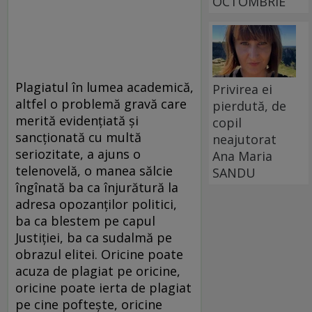
OCTOMBRIE
Plagiatul în lumea academică,
Privirea ei
altfel o problemă gravă care
pierdută, de
merită evidențiată și
copil
sancționată cu multă
neajutorat
seriozitate, a ajuns o
Ana Maria
telenovelă, o manea sălcie
SANDU
îngînată ba ca înjurătură la
adresa opozanților politici,
ba ca blestem pe capul
Justiției, ba ca sudalmă pe
obrazul elitei. Oricine poate
acuza de plagiat pe oricine,
oricine poate ierta de plagiat
pe cine poftește, oricine