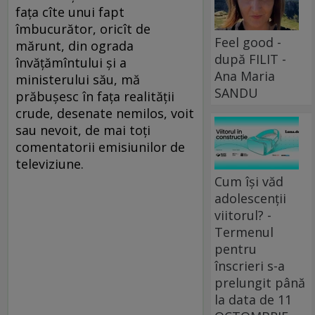
fața cîte unui fapt
îmbucurător, oricît de
Feel good -
mărunt, din ograda
după FILIT -
învățămîntului și a
Ana Maria
ministerului său, mă
SANDU
prăbușesc în fața realității
crude, desenate nemilos, voit
sau nevoit, de mai toți
comentatorii emisiunilor de
televiziune.
Cum își văd
adolescenții
viitorul? -
Termenul
pentru
înscrieri s-a
prelungit până
la data de 11