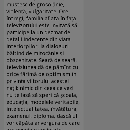
mustesc de grosolănie,
violență, vulgaritate. Ore
întregi, familia aflată în fața
televizorului este invitată să
participe la un dezmăț de
detalii indecente din viața
interlorpilor, la dialoguri
băltind de mitocănie și
obscenitate. Seară de seară,
televiziunea dă de pămînt cu
orice fărîmă de optimism în
privința viitorului acestei
nații: nimic din ceea ce vezi
nu te lasă să speri că școala,
educația, modelele veritabile,
intelectualitatea, învățătura,
examenul, diploma, dascălul
vor căpăta anvergura de care
are nevoie o societate