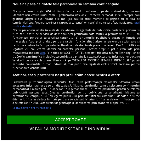
Nouă ne pasă ca datele tale personale să rămână confidențiale
Noi și partenerii noștri
606
stocăm și/sau accesăm informații pe dispozitivul dvs., precum
identificatorii cookie unici pentru prelucrarea datelor cu caracter personal. Puteți accepta sau
gestiona alegerile dvs. făcând clic mai jos sau în orice moment, pe pagina cu politica de
confidențialitate. Aceste alegeri vor fi raportate partenerilor noștri și nu vă vor afecta navigarea.
Mai
multe detalii
Noi si partenerii nostri (retelele de socializare si agentiile de publicitate partenere, precum si
furnizorii nostri de servicii de date analitice) prelucram date pentru a permite website-ului sa
functioneze, pentru a personaliza continutul si anunturile publicitare afisate in functie de
interesele si/sau profilul dvs., pentru a va oferi functionalitati aferente retelelor de socializare si
pentru a analiza traficul pe website. Beneficiati de drepturile prevazute de art. 15-22 din GDPR in
legatura cu prelucrarea datelor cu caracter personal. Aceste drepturi pot fi exercitate prin
modalitatea indicata
aici
. Prin click pe “ACCEPT TOATE”, acceptati folosirea tuturor Tehnologiilor de
tip Cookie, care implica inclusiv acceptul dvs. cu privire la stocarea/accesarea informatiilor de catre
Vendor-ii cu care colaboram. Prin click pe “VREAU SA MODIFIC SETARILE INDIVIDUAL” puteti
schimba preferintele in mod individual, mai putin cele legate de cookie strict necesare pentru
functionarea website-ului.
Atât noi, cât și partenerii noștri prelucrăm datele pentru a oferi:
gambling
Dezvoltarea și îmbunătățirea serviciilor. Măsurarea performanței reclamelor. Stocarea și/sau
Fenomenul gamblingului social: cum devine
accesarea informațiilor de pe un dispozitiv. Utilizarea profilurilor pentru selectarea conținutului
personalizat. Crearea profilurilor de conținut personalizat. Utilizarea profilurilor pentru selectarea
publicității personalizate. Crearea profilurilor pentru publicitate personalizată. Măsurarea
uneori comunicarea mai importantă decât
performanței conținutului. Înțelegerea publicului prin statistici sau combinații de date din surse
diferite. Utilizarea de date limitate pentru a selecta publicitatea. Utilizarea datelor limitate pentru
rezultatele în sine
a selecta conținutul. Date precise de geolocație și identificarea prin scanarea dispozitivului.
Listă parteneri (furnizori)
Jocurile de noroc online au fost proiectate în
mare parte ca resurse pentru distracție pe cont
ACCEPT TOATE
propriu, de la distanță, oferind intimitate -
VREAU SA MODIFIC SETARILE INDIVIDUAL
utilizatorul interacționează asumat doar cu
operatorul platformei iGaming.