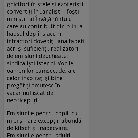
ghicitori în stele și ezoteriști
convertiți în „analiști“, foști
miniștri ai Învățămîntului
care au contribuit din plin la
haosul deplîns acum,
infractori dovediți, analfabeți
acri și suficienți, realizatori
de emisiuni deocheate,
sindicaliști isterici. Vocile
oamenilor cumsecade, ale
celor inspirați și bine
pregătiți amuțesc în
vacarmul iscat de
nepricepuți.
Emisiunile pentru copii, cu
mici și rare excepții, abundă
de kitsch și inadecvare.
Emisiunile pentru adulți