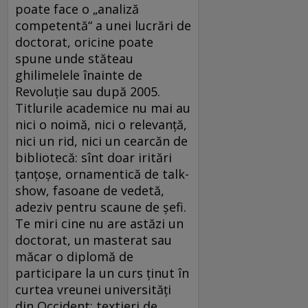
poate face o „analiză
competentă“ a unei lucrări de
doctorat, oricine poate
spune unde stăteau
ghilimelele înainte de
Revoluție sau după 2005.
Titlurile academice nu mai au
nici o noimă, nici o relevanță,
nici un rid, nici un cearcăn de
bibliotecă: sînt doar iritări
țanțoșe, ornamentică de talk-
show, fasoane de vedetă,
adeziv pentru scaune de șefi.
Te miri cine nu are astăzi un
doctorat, un masterat sau
măcar o diplomă de
participare la un curs ținut în
curtea vreunei universități
din Occident: textieri de