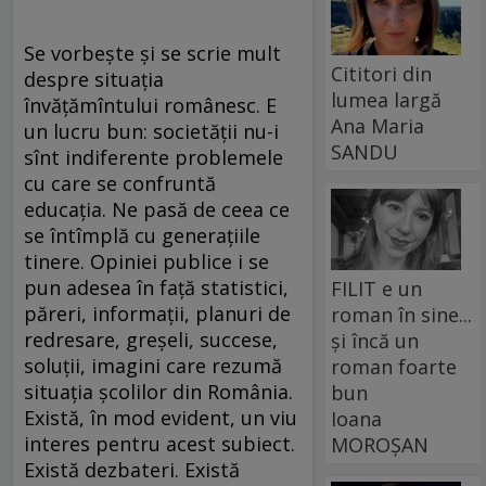
Se vorbește și se scrie mult
Cititori din
despre situația
lumea largă
învățămîntului românesc. E
Ana Maria
un lucru bun: societății nu-i
SANDU
sînt indiferente problemele
cu care se confruntă
educația. Ne pasă de ceea ce
se întîmplă cu generațiile
tinere. Opiniei publice i se
pun adesea în față statistici,
FILIT e un
păreri, informații, planuri de
roman în sine...
redresare, greșeli, succese,
și încă un
soluții, imagini care rezumă
roman foarte
situația școlilor din România.
bun
Există, în mod evident, un viu
Ioana
interes pentru acest subiect.
MOROȘAN
Există dezbateri. Există