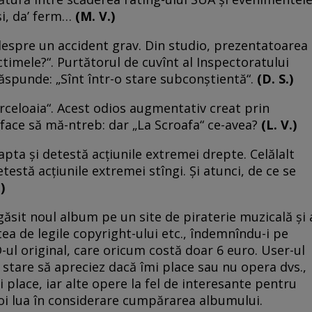
i, da’ ferm…
(M. V.)
e despre un accident grav. Din studio, prezentatoarea
victimele?“. Purtătorul de cuvînt al Inspectoratului
ăspunde: „Sînt într-o stare subconştientă“.
(D. S.)
urceloaia“. Acest odios augmentativ creat prin
face să mă-ntreb: dar „La Scroafa“ ce-avea?
(L. V.)
pta şi detestă acţiunile extremei drepte. Celălalt
testă acţiunile extremei stîngi. Şi atunci, de ce se
)
găsit noul album pe un site de piraterie muzicală şi 
a de legile copyright-ului etc., îndemnîndu-i pe
-ul original, care oricum costă doar 6 euro. User-ul
în stare să apreciez dacă îmi place sau nu opera dvs.,
i place, iar alte opere la fel de interesante pentru
voi lua în considerare cumpărarea albumului.