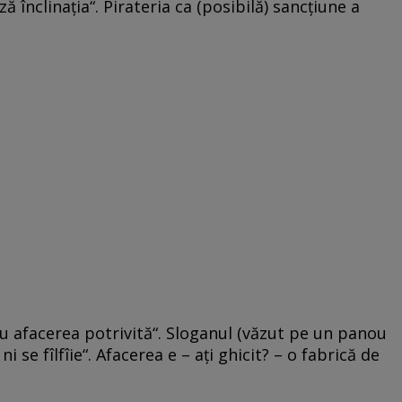
 înclinaţia“. Pirateria ca (posibilă) sancţiune a
ru afacerea potrivită“. Sloganul (văzut pe un panou
 se fîlfîie“. Afacerea e – aţi ghicit? – o fabrică de