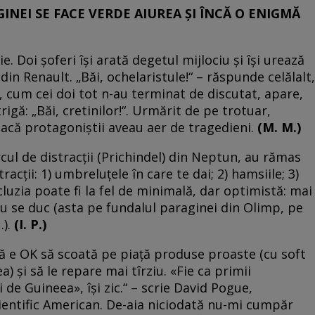
INEI SE FACE VERDE AIUREA ŞI ÎNCĂ O ENIGMĂ
e. Doi şoferi îşi arată degetul mijlociu şi îşi urează
 din Renault. „Băi, ochelaristule!“ – răspunde celălalt,
i, cum cei doi tot n-au terminat de discutat, apare,
rigă: „Băi, cretinilor!“. Urmărit de pe trotuar,
acă protagoniştii aveau aer de tragedieni.
(M. M.)
cul de distracţii (Prichindel) din Neptun, au rămas
acţii: 1) umbreluţele în care te dai; 2) hamsiile; 3)
cluzia poate fi la fel de minimală, dar optimistă: mai
 nu se duc (asta pe fundalul paraginei din Olimp, pe
).
(I. P.)
ă e OK să scoată pe piaţă produse proaste (cu soft
a) şi să le repare mai tîrziu. «Fie ca primii
 de Guineea», îşi zic.“ – scrie David Pogue,
cientific American. De-aia niciodată nu-mi cumpăr