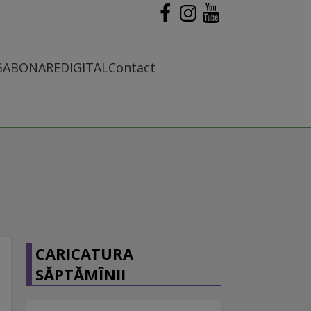
G
ABONARE
DIGITAL
Contact
CARICATURA
SĂPTĂMÎNII