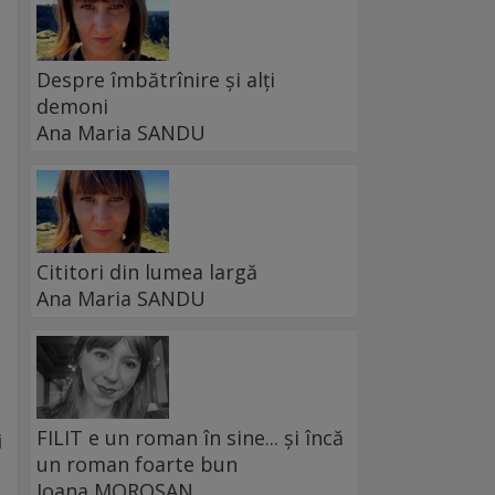
Despre îmbătrînire și alți
demoni
Ana Maria SANDU
Cititori din lumea largă
Ana Maria SANDU
FILIT e un roman în sine... și încă
i
un roman foarte bun
Ioana MOROȘAN
e