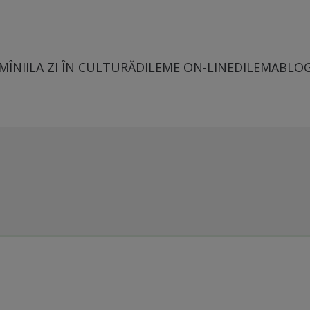
MÎNII
LA ZI ÎN CULTURĂ
DILEME ON-LINE
DILEMABLO