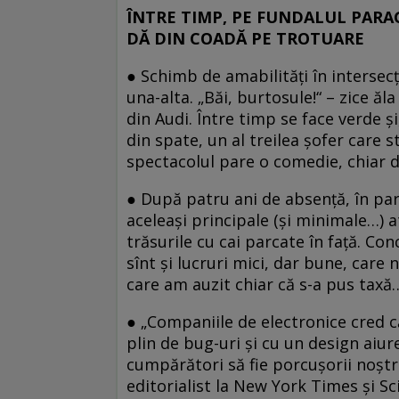
ÎNTRE TIMP, PE FUNDALUL PARAG
DĂ DIN COADĂ PE TROTUARE
● Schimb de amabilităţi în intersecţi
una-alta. „Băi, burtosule!“ – zice ăla
din Audi. Între timp se face verde ş
din spate, un al treilea şofer care st
spectacolul pare o comedie, chiar d
● După patru ani de absenţă, în par
aceleaşi principale (şi minimale…) atr
trăsurile cu cai parcate în faţă. Con
sînt şi lucruri mici, dar bune, care
care am auzit chiar că s-a pus taxă…
● „Companiile de electronice cred c
plin de bug-uri şi cu un design aiure
cumpărători să fie porcuşorii noştri
editorialist la New York Times şi S