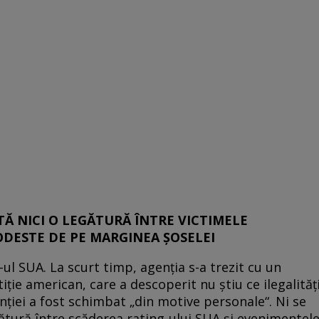
STĂ NICI O LEGĂTURĂ ÎNTRE VICTIMELE
ODESTE DE PE MARGINEA ŞOSELEI
ul SUA. La scurt timp, agenţia s-a trezit cu un
ţie american, care a descoperit nu ştiu ce ilegalităţ
nţiei a fost schimbat „din motive personale“. Ni se
gătură între scăderea rating-ului SUA şi evenimentel