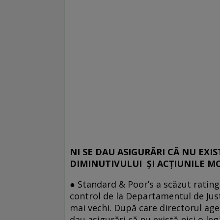
NI SE DAU ASIGURĂRI CĂ NU EXI
DIMINUTIVULUI ŞI ACŢIUNILE M
● Standard & Poor’s a scăzut rating-
control de la Departamentul de Justi
mai vechi. După care directorul age
dau asigurări că nu există nici o le