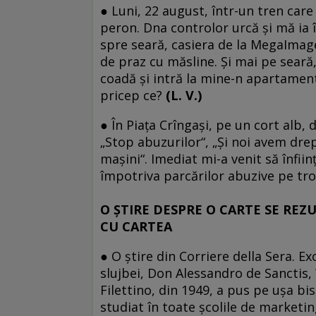
● Luni, 22 august, într-un tren care
peron. Dna controlor urcă şi mă ia în
spre seară, casiera de la MegaImage
de praz cu măsline. Şi mai pe seară, 
coadă şi intră la mine-n apartament
pricep ce?
(L. V.)
● În Piaţa Crîngaşi, pe un cort alb,
„Stop abuzurilor“, „Şi noi avem drep
maşini“. Imediat mi-a venit să înfiin
împotriva parcărilor abuzive pe tr
O ŞTIRE DESPRE O CARTE SE REZ
CU CARTEA
● O ştire din Corriere della Sera. E
slujbei, Don Alessandro de Sanctis, î
Filettino, din 1949, a pus pe uşa bi
studiat în toate şcolile de marketi