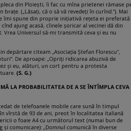
 pleca din Ploieşti, îi fac cu mîna prietenei rămase p
 braţe. („Lăsaţi, că o să vă revedeţi în curînd.“). Mai
 îmi spune din proprie iniţiativă reţeta ei preferată
cînd ajung acasă, cîinele şoricar al vecinei dă din
. Vrea Universul să-mi transmită ceva şi eu nu
 din depărtare citeam „Asociaţia Ştefan Florescu“,
turi“. De aproape: „Opriţi ridicarea abuzivă de
ţez şi eu, alături, un cort pentru a protesta
otuare.
(S. G.)
UMĂ LA PROBABILITATEA DE A SE ÎNTÎMPLA CEVA
xcedat de telefoanele mobile care sună în timpul
n vîrstă de 93 de ani, preot în localitatea italiană
sericii o foaie A4 cu următorul text (numai bun de
ng şi comunicare): „Domnul comunică în diverse