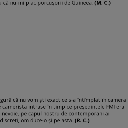
u că nu-mi plac porcuşorii de Guineea.
(M. C.)
gură că nu vom şti exact ce s-a întîmplat în camera
e camerista intrase în timp ce preşedintele FMI era
a nevoie, pe capul nostru de contemporani ai
discreţi, om duce-o şi pe asta.
(R. C.)