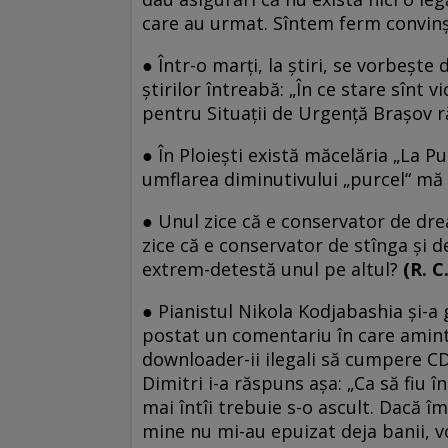
care au urmat. Sîntem ferm convinş
● Într-o marţi, la ştiri, se vorbeşt
ştirilor întreabă: „În ce stare sînt 
pentru Situaţii de Urgenţă Braşov r
● În Ploieşti există măcelăria „La P
umflarea diminutivului „purcel“ mă 
● Unul zice că e conservator de drea
zice că e conservator de stînga şi de
extrem-detestă unul pe altul?
(R. C.
● Pianistul Nikola Kodjabashia şi-a 
postat un comentariu în care aminte
downloader-ii ilegali să cumpere CD
Dimitri i-a răspuns aşa: „Ca să fiu 
mai întîi trebuie s-o ascult. Dacă îm
mine nu mi-au epuizat deja banii, 