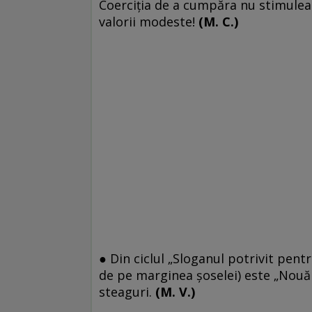
Coerciţia de a cumpăra nu stimulează
valorii modeste!
(M. C.)
● Din ciclul „Sloganul potrivit pent
de pe marginea şoselei) este „Nouă ni
steaguri.
(M. V.)