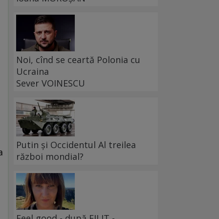
Noi, cînd se ceartă Polonia cu
Ucraina
Sever VOINESCU
Putin și Occidentul Al treilea
a
război mondial?
Feel good - după FILIT -