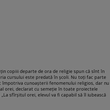
 ţin copiii departe de ora de religie spun că sînt în
ria cursului este predată în şcoli. Nu toţi fac parte
înt împotriva cunoaşterii fenomenului religios, dar nu
 al orei, declarat cu semeţie în toate proiectele
 „La sfîrşitul orei, elevul va fi capabil să îl iubească