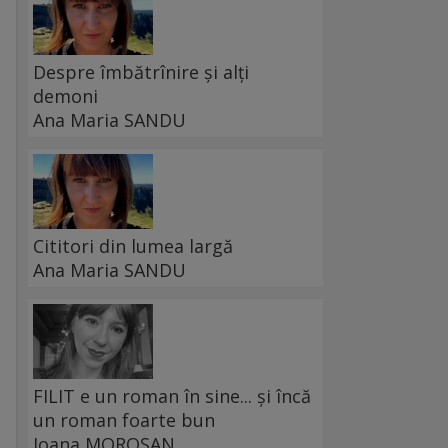
Despre îmbătrînire și alți
demoni
Ana Maria SANDU
Cititori din lumea largă
Ana Maria SANDU
FILIT e un roman în sine... și încă
un roman foarte bun
Ioana MOROȘAN