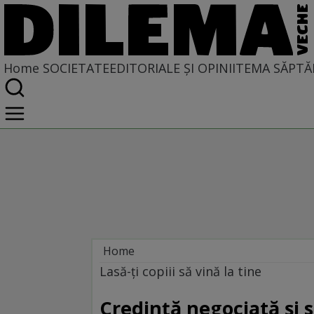
Home
SOCIETATE
EDITORIALE ȘI OPINII
TEMA SĂPTĂ
Home
Societate
Lasă-ţi copiii să vină la tine
Credinţă negociată şi 