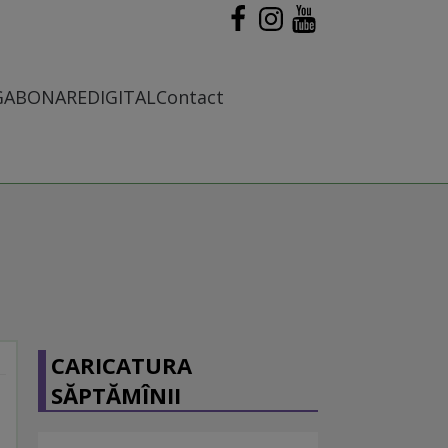
G
ABONARE
DIGITAL
Contact
CARICATURA
SĂPTĂMÎNII