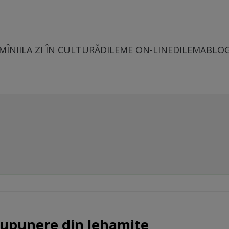
MÎNII
LA ZI ÎN CULTURĂ
DILEME ON-LINE
DILEMABLO
supunere din lehamite