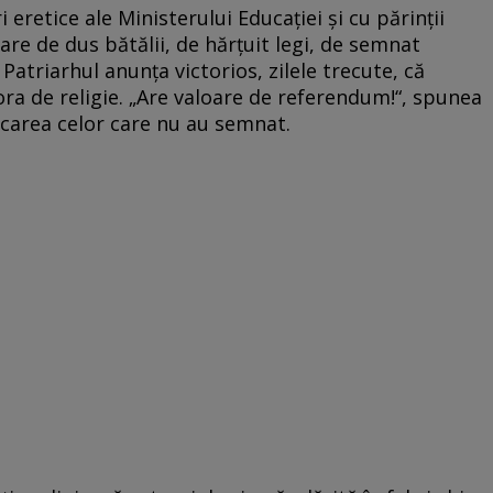
 eretice ale Ministerului Educaţiei şi cu părinţii
are de dus bătălii, de hărţuit legi, de semnat
atriarhul anunţa victorios, zilele trecute, că
 ora de religie. „Are valoare de referendum!“, spunea
icarea celor care nu au semnat.