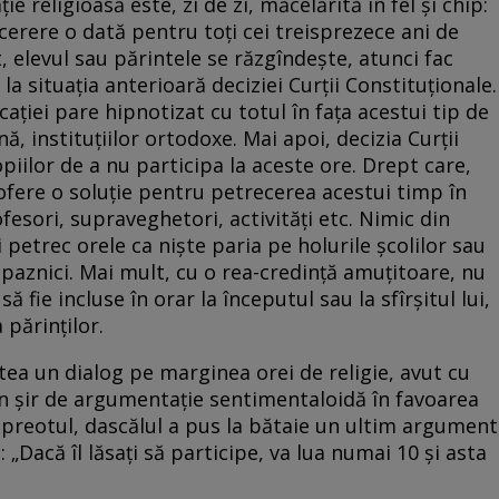
e religioasă este, zi de zi, măcelărită în fel şi chip:
 cerere o dată pentru toţi cei treisprezece ani de
 elevul sau părintele se răzgîndeşte, atunci fac
la situaţia anterioară deciziei Curţii Constituţionale.
caţiei pare hipnotizat cu totul în faţa acestui tip de
ă, instituţiilor ortodoxe. Mai apoi, decizia Curţii
iilor de a nu participa la aceste ore. Drept care,
 ofere o soluţie pentru petrecerea acestui timp în
ofesori, supraveghetori, activităţi etc. Nimic din
i petrec orele ca nişte paria pe holurile şcolilor sau
 paznici. Mai mult, cu o rea-credinţă amuţitoare, nu
 fie incluse în orar la începutul sau la sfîrşitul lui,
 părinţilor.
tea un dialog pe marginea orei de religie, avut cu
 şir de argumentaţie sentimentaloidă în favoarea
cu preotul, dascălul a pus la bătaie un ultim argument
„Dacă îl lăsaţi să participe, va lua numai 10 şi asta