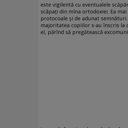
este vigilentă cu eventualele scăpări
scăpaţi din mîna ortodoxiei. Ea mai 
protocoale şi de adunat semnături. P
majoritatea copiilor s-au înscris la
el, părînd să pregătească excomun