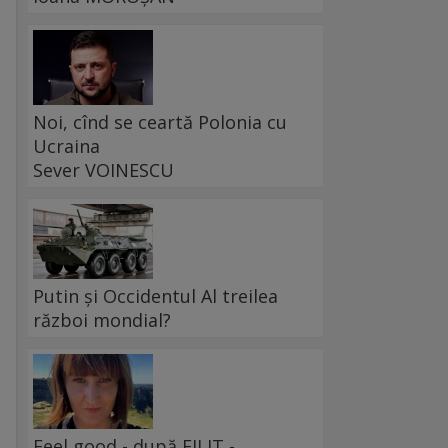
Noi, cînd se ceartă Polonia cu
Ucraina
Sever VOINESCU
Putin și Occidentul Al treilea
război mondial?
Feel good - după FILIT -