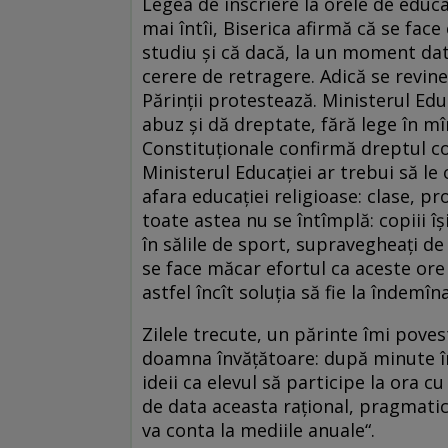
Legea de înscriere la orele de educaţi
mai întîi, Biserica afirmă că se face
studiu şi că dacă, la un moment dat,
cerere de retragere. Adică se revine 
Părinţii protestează. Ministerul Edu
abuz şi dă dreptate, fără lege în mîn
Constituţionale confirmă dreptul cop
Ministerul Educaţiei ar trebui să le
afara educaţiei religioase: clase, pr
toate astea nu se întîmplă: copiii îş
în sălile de sport, supravegheaţi de
se face măcar efortul ca aceste ore să
astfel încît soluţia să fie la îndemîna
Zilele trecute, un părinte îmi poves
doamna învăţătoare: după minute în
ideii ca elevul să participe la ora 
de data aceasta raţional, pragmatic: 
va conta la mediile anuale“.