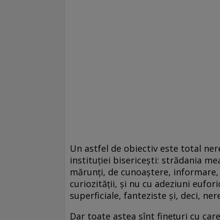
Un astfel de obiectiv este total ner
instituţiei bisericeşti: strădania me
mărunţi, de cunoaştere, informare,
curiozităţii, şi nu cu adeziuni eufori
superficiale, fanteziste şi, deci, n
Dar toate astea sînt fineţuri cu ca