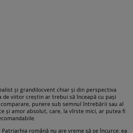
ealist şi grandilocvent chiar şi din perspectiva
a de viitor creştin ar trebui să înceapă cu paşi
 comparare, punere sub semnul întrebării sau al
ce şi amor absolut, care, la vîrste mici, ar putea fi
erecomandabile.
re Patriarhia română nu are vreme să se încurce: ea