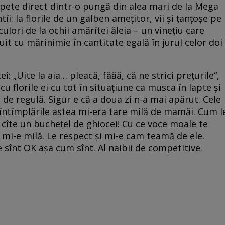
pete direct dintr-o pungă din alea mari de la Mega
ntîi: la florile de un galben ameţitor, vii şi ţanţoşe pe
culori de la ochii amărîtei ăleia – un vineţiu care
uit cu mărinimie în cantitate egală în jurul celor doi
i: „Uite la aia… pleacă, făăă, că ne strici preţurile“,
cu florile ei cu tot în situaţiune ca musca în lapte şi
a de regulă. Sigur e că a doua zi n-a mai apărut. Cele
 întîmplările astea mi-era tare milă de mamăi. Cum l
cîte un bucheţel de ghiocei! Cu ce voce moale te
 mi-e milă. Le respect şi mi-e cam teamă de ele.
le sînt OK aşa cum sînt. Al naibii de competitive.