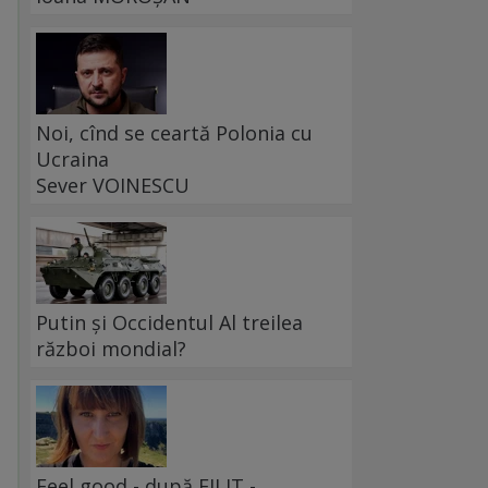
Noi, cînd se ceartă Polonia cu
Ucraina
Sever VOINESCU
Putin și Occidentul Al treilea
război mondial?
Feel good - după FILIT -