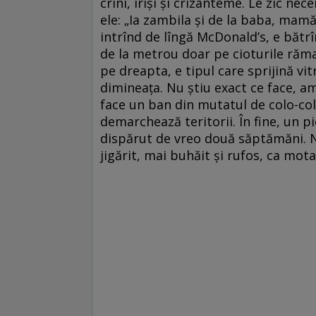
crini, irişi şi crizanteme. Le zic 
ele: „Ia zambila şi de la baba, mamă!
intrînd de lîngă McDonald’s, e bătrîn
de la metrou doar pe cioturile răma
pe dreapta, e tipul care sprijină vit
dimineaţa. Nu ştiu exact ce face, a
face un ban din mutatul de colo-col
demarchează teritorii. În fine, un p
dispărut de vreo două săptămăni. Nu
jigărit, mai buhăit şi rufos, ca mot