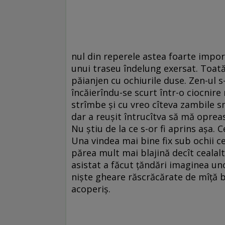
nul din reperele astea foarte import
unui traseu îndelung exersat. Toată
păianjen cu ochiurile duse. Zen-ul 
încăierîndu-se scurt într-o ciocnire
strîmbe şi cu vreo cîteva zambile s
dar a reuşit întrucîtva să mă opreasc
Nu ştiu de la ce s-or fi aprins aşa. 
Una vindea mai bine fix sub ochii cel
părea mult mai blajină decît cealal
asistat a făcut ţăndări imaginea uno
nişte gheare răscrăcărate de mîţă bă
acoperiş.