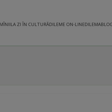
MÎNII
LA ZI ÎN CULTURĂ
DILEME ON-LINE
DILEMABLO