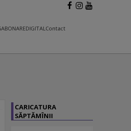
G
ABONARE
DIGITAL
Contact
CARICATURA
SĂPTĂMÎNII