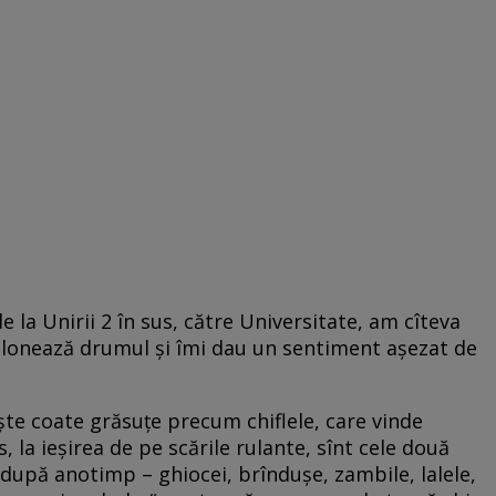
 la Unirii 2 în sus, către Universitate, am cîteva
jalonează drumul şi îmi dau un sentiment aşezat de
şte coate grăsuţe precum chiflele, care vinde
s, la ieşirea de pe scările rulante, sînt cele două
– după anotimp – ghiocei, brînduşe, zambile, lalele,