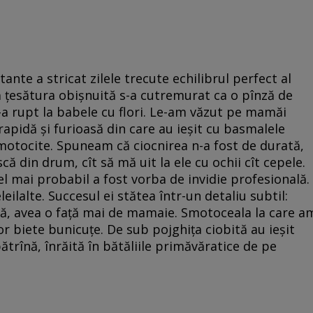
ante a stricat zilele trecute echilibrul perfect al
 ţesătura obişnuită s-a cutremurat ca o pînză de
s-a rupt la babele cu flori. Le-am văzut pe mamăi
 rapidă şi furioasă din care au ieşit cu basmalele
motocite. Spuneam că ciocnirea n-a fost de durată,
ă din drum, cît să mă uit la ele cu ochii cît cepele.
Cel mai probabil a fost vorba de invidie profesională.
eilalte. Succesul ei stătea într-un detaliu subtil:
tă, avea o faţă mai de mamaie. Smotoceala la care a
r biete bunicuţe. De sub pojghiţa ciobită au ieşit
trînă, înrăită în bătăliile primăvăratice de pe