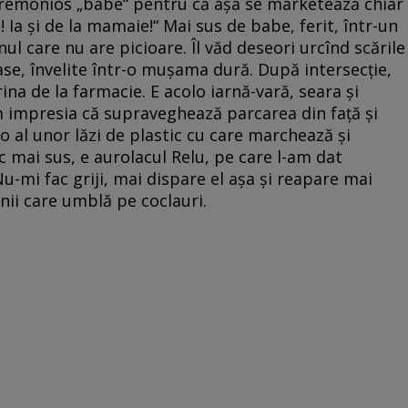
neceremonios „babe“ pentru că aşa se marketează chiar
 Ia şi de la mamaie!“ Mai sus de babe, ferit, într-un
ul care nu are picioare. Îl văd deseori urcînd scările
se, învelite într-o muşama dură. După intersecţie,
rina de la farmacie. E acolo iarnă-vară, seara şi
m impresia că supraveghează parcarea din faţă şi
o al unor lăzi de plastic cu care marchează şi
ic mai sus, e aurolacul Relu, pe care l-am dat
-mi fac griji, mai dispare el aşa şi reapare mai
anii care umblă pe coclauri.