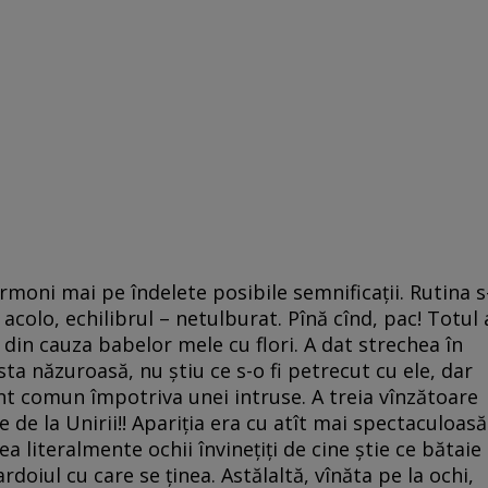
rmoni mai pe îndelete posibile semnificaţii. Rutina s
acolo, echilibrul – netulburat. Pînă cînd, pac! Totul 
t din cauza babelor mele cu flori. A dat strechea în
sta năzuroasă, nu ştiu ce s-o fi petrecut cu ele, dar
nt comun împotriva unei intruse. A treia vînzătoare
 de la Unirii!! Apariţia era cu atît mai spectaculoasă
a literalmente ochii învineţiţi de cine ştie ce bătaie
doiul cu care se ţinea. Astălaltă, vînăta pe la ochi,