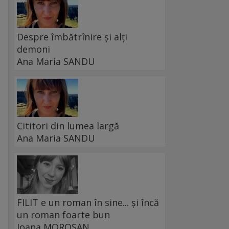
Despre îmbătrînire și alți
demoni
Ana Maria SANDU
Cititori din lumea largă
Ana Maria SANDU
FILIT e un roman în sine... și încă
un roman foarte bun
Ioana MOROȘAN