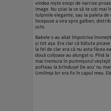
vindea nişte snopi de narcise proas
Image. Nu ştiai la ce să te uiţi mai î
tulpinile elegante, sau la paleta de 
începuse a vira spre galben, distrib
ochi.
Babele s-au aliat împotriva învineţite
şi tot aşa. Era clar că bătuta picase 
la fel de clar era că nu asta făcea e
două colţoase au alungat-o. Pînă la
mai tremura în pumnişorul veştejit 
pofteau la brînduşe! De acu’ nu mai
Umilinţa lor era fix în capul meu. E