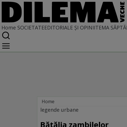
Home
SOCIETATE
EDITORIALE ȘI OPINII
TEMA SĂPTĂ
Home
Societate
legende urbane
Bătălia zambilelor