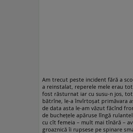
Am trecut peste incident fără a sco
a reinstalat, reperele mele erau tot 
fost răsturnat iar cu susu-n jos, to
bătrîne, le-a învîrtoşat primăvara a
de data asta le-am văzut făcînd fro
de bucheţele apăruse lîngă rulantele
cu cît femeia – mult mai tînără – ave
groaznică îi rupsese pe spinare smar