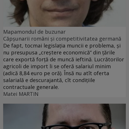
Mapamondul de buzunar
Căpşunarii români şi competitivitatea germană
De fapt, tocmai legislaţia muncii e problema, şi
nu presupusa „creştere economică“ din ţările
care exportă forţă de muncă ieftină. Lucrătorilor
agricoli de import li se oferă salariul minim
(adică 8,84 euro pe oră). Însă nu atît oferta
salarială e descurajantă, cît condiţiile
contractuale generale.
Matei MARTIN