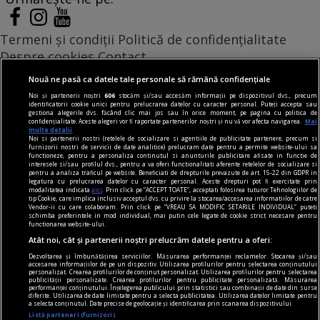
Termeni și condiții
Politică de confidențialitate
Despre cookies
Contact
Modifică preferințe pentru confidențialitate
Nouă ne pasă ca datele tale personale să rămână confidențiale
© Toate drepturile rezervate Adevarul Holding 2026
Noi și partenerii noștri
606
stocăm și/sau accesăm informații pe dispozitivul dvs., precum
identificatorii cookie unici pentru prelucrarea datelor cu caracter personal. Puteți accepta sau
gestiona alegerile dvs. făcând clic mai jos sau în orice moment, pe pagina cu politica de
Din rețeaua Adevărul Holding:
confidențialitate. Aceste alegeri vor fi raportate partenerilor noștri și nu vă vor afecta navigarea.
Mai
multe detalii
Adevarul.ro
Noi si partenerii nostri (retelele de socializare si agentiile de publicitate partenere, precum si
furnizorii nostri de servicii de date analitice) prelucram date pentru a permite website-ului sa
Click.ro
functioneze, pentru a personaliza continutul si anunturile publicitare afisate in functie de
interesele si/sau profilul dvs., pentru a va oferi functionalitati aferente retelelor de socializare si
ClickPoftaBuna.ro
pentru a analiza traficul pe website. Beneficiati de drepturile prevazute de art. 15-22 din GDPR in
legatura cu prelucrarea datelor cu caracter personal. Aceste drepturi pot fi exercitate prin
ClickSanatate.ro
modalitatea indicata
aici
. Prin click pe “ACCEPT TOATE”, acceptati folosirea tuturor Tehnologiilor de
tip Cookie, care implica inclusiv acceptul dvs. cu privire la stocarea/accesarea informatiilor de catre
ClickPentruFemei.ro
Vendor-ii cu care colaboram. Prin click pe “VREAU SA MODIFIC SETARILE INDIVIDUAL” puteti
schimba preferintele in mod individual, mai putin cele legate de cookie strict necesare pentru
DilemaVeche.ro
functionarea website-ului.
OkMagazine.ro
Atât noi, cât și partenerii noștri prelucrăm datele pentru a oferi:
Historia.ro
Dezvoltarea și îmbunătățirea serviciilor. Măsurarea performanței reclamelor. Stocarea și/sau
accesarea informațiilor de pe un dispozitiv. Utilizarea profilurilor pentru selectarea conținutului
personalizat. Crearea profilurilor de conținut personalizat. Utilizarea profilurilor pentru selectarea
publicității personalizate. Crearea profilurilor pentru publicitate personalizată. Măsurarea
performanței conținutului. Înțelegerea publicului prin statistici sau combinații de date din surse
diferite. Utilizarea de date limitate pentru a selecta publicitatea. Utilizarea datelor limitate pentru
a selecta conținutul. Date precise de geolocație și identificarea prin scanarea dispozitivului.
Listă parteneri (furnizori)