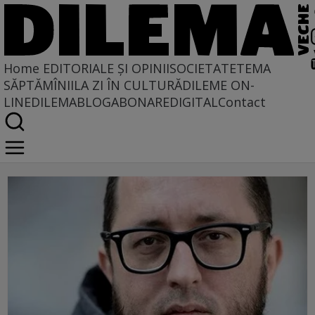
Home
EDITORIALE ȘI OPINII
SOCIETATE
TEMA
SĂPTĂMÎNII
LA ZI ÎN CULTURĂ
DILEME ON-
LINE
DILEMABLOG
ABONARE
DIGITAL
Contact
O, tempora!...