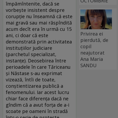
OCTOMBRIE
împămîntenite, dacă se
vorbește insistent despre
corupție nu înseamnă că este
mai gravă sau mai răspîndită
acum decît era în urmă cu 15
Privirea ei
ani, ci doar că este
pierdută, de
demonstrată prin activitatea
copil
instituțiilor judiciare
neajutorat
(parchetul specializat,
Ana Maria
instanțe). Deosebirea între
SANDU
perioadele în care Tăriceanu
și Năstase s-au exprimat
vizează, întîi de toate,
conștientizarea publică a
fenomenului. Iar acest lucru
chiar face diferența dacă ne
gîndim că a avut forța de a-i
scoate pe oameni în stradă
într-o serie de proteste