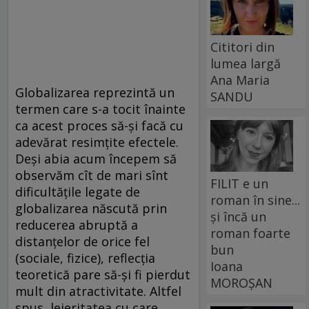
Cititori din
lumea largă
Ana Maria
Globalizarea reprezintă un
SANDU
termen care s-a tocit înainte
ca acest proces să-și facă cu
adevărat resimțite efectele.
Deși abia acum începem să
observăm cît de mari sînt
FILIT e un
dificultățile legate de
roman în sine...
globalizarea născută prin
și încă un
reducerea abruptă a
roman foarte
distanțelor de orice fel
bun
(sociale, fizice), reflecția
Ioana
teoretică pare să-și fi pierdut
MOROȘAN
mult din atractivitate. Altfel
spus, lejeritatea cu care