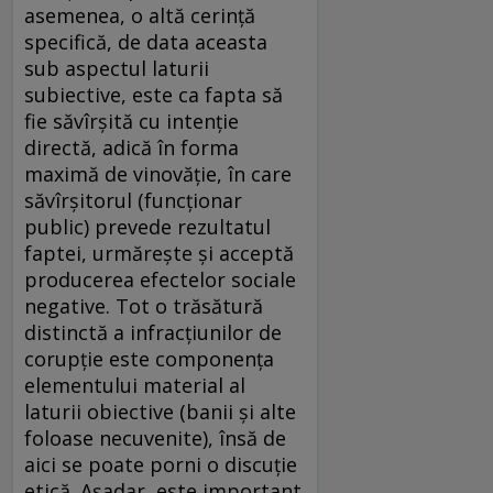
asemenea, o altă cerință
specifică, de data aceasta
sub aspectul laturii
subiective, este ca fapta să
fie săvîrșită cu intenție
directă, adică în forma
maximă de vinovăție, în care
săvîrșitorul (funcționar
public) prevede rezultatul
faptei, urmărește și acceptă
producerea efectelor sociale
negative. Tot o trăsătură
distinctă a infracțiunilor de
corupție este componența
elementului material al
laturii obiective (banii și alte
foloase necuvenite), însă de
aici se poate porni o discuție
etică. Așadar, este important