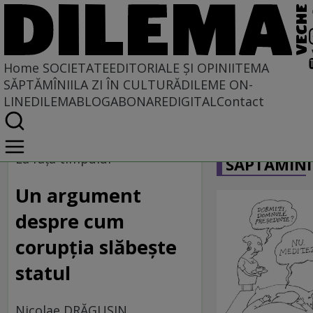
Home
SOCIETATE
EDITORIALE ȘI OPINII
TEMA
SĂPTĂMÎNII
LA ZI ÎN CULTURĂ
DILEME ON-
LINE
DILEMABLOG
ABONARE
DIGITAL
Contact
Home
CARICATU
Societate
La faţa timpului
SĂPTĂMÎNI
Un argument
despre cum
corupţia slăbeşte
statul
Nicolae DRĂGUŞIN