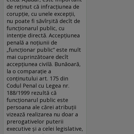
de reținut că infracțiunea de
corupție, cu unele excepții,
nu poate fi săvîrșită decît de
funcționarul public, cu
intenție directă. Accepțiunea
penală a noțiunii de
„funcționar public“ este mult
mai cuprinzătoare decît
accepțiunea civilă. Bunăoară,
la o comparație a
conținutului art. 175 din
Codul Penal cu Legea nr.
188/1999 rezultă că
funcționarul public este
persoana ale cărei atribuții
vizează realizarea nu doar a
prerogativelor puterii
executive și a celei legislative,