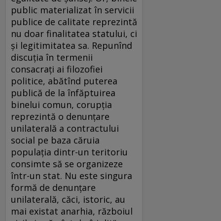
public materializat în servicii
publice de calitate reprezintă
nu doar finalitatea statului, ci
și legitimitatea sa. Repunînd
discuția în termenii
consacrați ai filozofiei
politice, abătînd puterea
publică de la înfăptuirea
binelui comun, corupția
reprezintă o denunțare
unilaterală a contractului
social pe baza căruia
populația din­tr-un teritoriu
consimte să se organizeze
într-un stat. Nu este singura
formă de denunțare
unilaterală, căci, istoric, au
mai existat anarhia, războiul