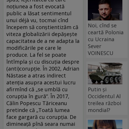
noțiunea a fost evocată
public a lăsat sentimentul
unui déjà vu, tocmai cînd
Noi, cînd se
începem să conștientizăm că
ceartă Polonia
viteza globalizării depășește
cu Ucraina
capacitatea de a ne adapta la
Sever
modificările pe care le
VOINESCU
produce. La fel se poate
întîmpla și cu discuția despre
(anti)corupție. În 2002, Adrian
Năstase a atras indirect
atenția asupra acestui lucru
afirmînd că „se umblă cu
Putin și
corupția în gură“. În 2017,
Occidentul Al
Călin Popescu Tăriceanu
treilea război
pretinde că „Toată lumea
mondial?
face gargară cu corupția. De
dimineață pînă seara numai