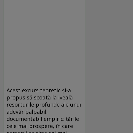
Acest excurs teoretic și-a
propus să scoată la iveală
resorturile profunde ale unui
adevăr palpabil,
documentabil empiric: țările
cele mai prospere, în care
oamenii se simt cei mai