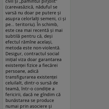
civil și „pămîntul pîrjolit“
(carevasăzică, năduful se
varsă nu doar pe putere și
asupra celorlalți semeni, ci și
pe… teritoriu). În schimb,
este cea mai recentă și mai
subtilă pentru că, deși
efectul rămîne același,
metoda este non-violentă.
Desigur, contractul social
inițial viza doar garantarea
existenței fizice a fiecărei
persoane, adică
transfigurarea existenței
celuilalt, dintr-o sursă de
teamă, într-o condiție a
fericirii, dacă ne gîndim că
bunăstarea se produce
numai prin asociere și