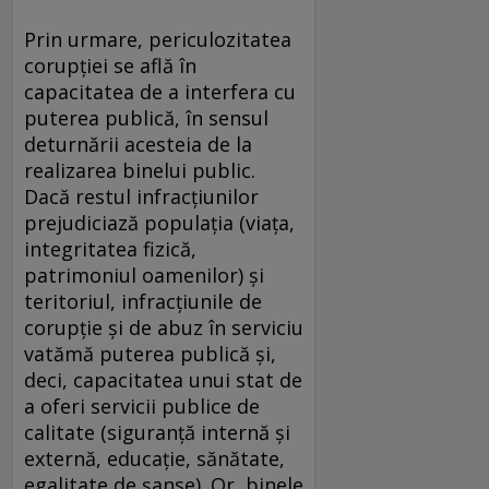
Prin urmare, periculozitatea
corupției se află în
capacitatea de a interfera cu
puterea publică, în sensul
deturnării acesteia de la
realizarea binelui public.
Dacă restul infracțiunilor
prejudiciază populația (viața,
integritatea fizică,
patrimoniul oamenilor) și
teritoriul, infracțiunile de
corupție și de abuz în serviciu
vatămă puterea publică și,
deci, capacitatea unui stat de
a oferi servicii publice de
calitate (siguranță internă și
externă, educație, sănătate,
egalitate de șanse). Or, binele