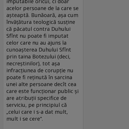
imputabile oricui, ci doar
acelor persoane de la care se
așteaptă. Bunăoară, așa cum
învățătura teologică susține
că păcatul contra Duhului
Sfînt nu poate fi imputat
celor care nu au ajuns la
cunoașterea Duhului Sfînt
prin taina Botezului (deci,
necreștinilor), tot așa
infracțiunea de corupție nu
poate fi reținută în sarcina
unei alte persoane decît cea
care este funcționar public și
are atribuții specifice de
serviciu, pe principiul că
„celui care i s-a dat mult,
mult i se cere“.