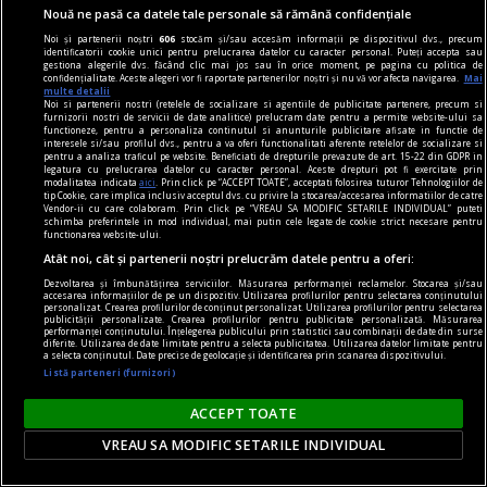
Raiffeisen, CEC Bank și UniCredit oferă variante
Nouă ne pasă ca datele tale personale să rămână confidențiale
care pot fi s
Noi și partenerii noștri
606
stocăm și/sau accesăm informații pe dispozitivul dvs., precum
identificatorii cookie unici pentru prelucrarea datelor cu caracter personal. Puteți accepta sau
gestiona alegerile dvs. făcând clic mai jos sau în orice moment, pe pagina cu politica de
confidențialitate. Aceste alegeri vor fi raportate partenerilor noștri și nu vă vor afecta navigarea.
Mai
multe detalii
Noi si partenerii nostri (retelele de socializare si agentiile de publicitate partenere, precum si
furnizorii nostri de servicii de date analitice) prelucram date pentru a permite website-ului sa
functioneze, pentru a personaliza continutul si anunturile publicitare afisate in functie de
interesele si/sau profilul dvs., pentru a va oferi functionalitati aferente retelelor de socializare si
pentru a analiza traficul pe website. Beneficiati de drepturile prevazute de art. 15-22 din GDPR in
legatura cu prelucrarea datelor cu caracter personal. Aceste drepturi pot fi exercitate prin
modalitatea indicata
aici
. Prin click pe “ACCEPT TOATE”, acceptati folosirea tuturor Tehnologiilor de
tip Cookie, care implica inclusiv acceptul dvs. cu privire la stocarea/accesarea informatiilor de catre
Vendor-ii cu care colaboram. Prin click pe “VREAU SA MODIFIC SETARILE INDIVIDUAL” puteti
schimba preferintele in mod individual, mai putin cele legate de cookie strict necesare pentru
functionarea website-ului.
Atât noi, cât și partenerii noștri prelucrăm datele pentru a oferi:
Dezvoltarea și îmbunătățirea serviciilor. Măsurarea performanței reclamelor. Stocarea și/sau
accesarea informațiilor de pe un dispozitiv. Utilizarea profilurilor pentru selectarea conținutului
personalizat. Crearea profilurilor de conținut personalizat. Utilizarea profilurilor pentru selectarea
publicității personalizate. Crearea profilurilor pentru publicitate personalizată. Măsurarea
performanței conținutului. Înțelegerea publicului prin statistici sau combinații de date din surse
diferite. Utilizarea de date limitate pentru a selecta publicitatea. Utilizarea datelor limitate pentru
a selecta conținutul. Date precise de geolocație și identificarea prin scanarea dispozitivului.
hota
Listă parteneri (furnizori)
Montează hotă din inox profesională și scapă de
mirosurile neplăcute din bucătărie
ACCEPT TOATE
Mirosurile persistente din bucătărie nu
VREAU SA MODIFIC SETARILE INDIVIDUAL
reprezintă doar un disconfort temporar, ci pot