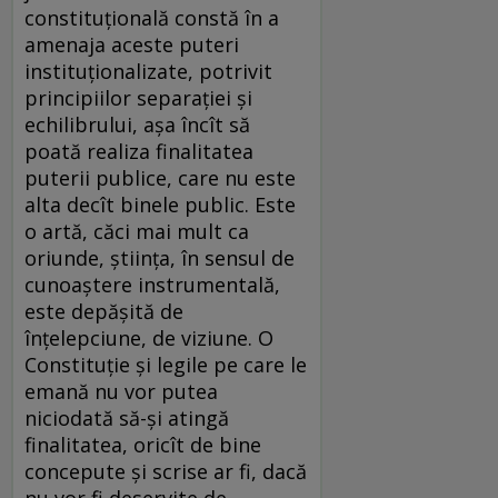
constituțională constă în a
amenaja aceste puteri
instituționalizate, potrivit
principiilor separației și
echilibrului, așa încît să
poată realiza finalitatea
puterii publice, care nu este
alta decît binele public. Este
o artă, căci mai mult ca
oriunde, știința, în sensul de
cunoaștere instrumentală,
este depășită de
înțelepciune, de viziune. O
Constituție și legile pe care le
emană nu vor putea
niciodată să-și atingă
finalitatea, oricît de bine
concepute și scrise ar fi, dacă
nu vor fi deservite de