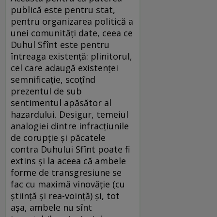
publică este pentru stat,
pentru organizarea politică a
unei comunități date, ceea ce
Duhul Sfînt este pentru
întreaga existență: plinitorul,
cel care adaugă existenței
semnificație, scoțînd
prezentul de sub
sentimentul apăsător al
hazardului. Desigur, temeiul
analogiei dintre infracțiunile
de corupție și păcatele
contra Duhului Sfînt poate fi
extins și la aceea că ambele
forme de transgresiune se
fac cu maximă vinovăție (cu
știință și rea-voință) și, tot
așa, ambele nu sînt