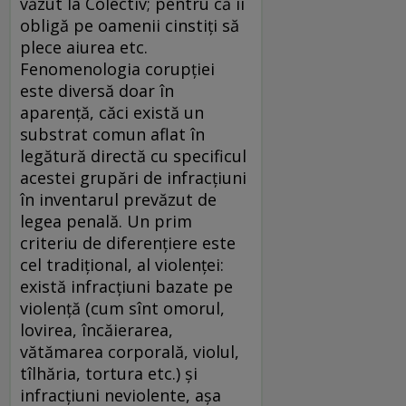
văzut la Colectiv; pentru că îi
obligă pe oamenii cinstiți să
plece aiurea etc.
Fenomenologia corupției
este diversă doar în
aparență, căci există un
substrat comun aflat în
legătură directă cu specificul
acestei grupări de infracțiuni
în inventarul prevăzut de
legea penală. Un prim
criteriu de diferențiere este
cel tradițional, al violenței:
există infracțiuni bazate pe
violență (cum sînt omorul,
lovirea, încăierarea,
vătămarea corporală, violul,
tîlhăria, tortura etc.) și
infracțiuni neviolente, așa