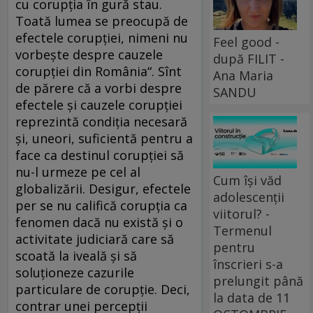
cu corupția în gură stau.
Toată lumea se preocupă de
efectele corupției, nimeni nu
Feel good -
vorbește despre cauzele
după FILIT -
corupției din România“. Sînt
Ana Maria
de părere că a vorbi despre
SANDU
efectele și cauzele corupției
reprezintă condiția necesară
și, uneori, suficientă pentru a
face ca destinul corupției să
nu-l urmeze pe cel al
Cum își văd
globalizării. Desigur, efectele
adolescenții
per se nu califică corupția ca
viitorul? -
fenomen dacă nu există și o
Termenul
activitate judiciară care să
pentru
scoată la iveală și să
înscrieri s-a
soluționeze cazurile
prelungit până
particulare de corupție. Deci,
la data de 11
contrar unei percepții