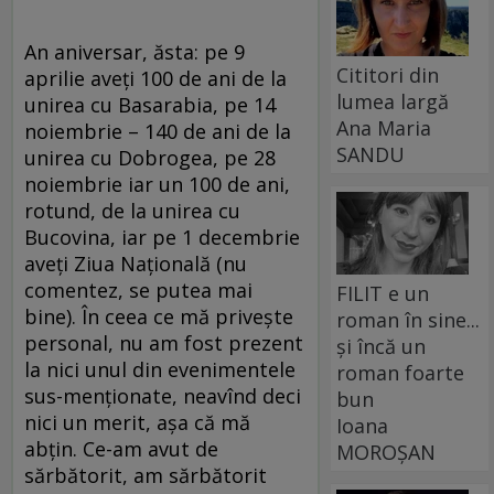
An aniversar, ăsta: pe 9
Cititori din
aprilie aveți 100 de ani de la
lumea largă
unirea cu Basarabia, pe 14
Ana Maria
noiembrie – 140 de ani de la
SANDU
unirea cu Dobrogea, pe 28
noiembrie iar un 100 de ani,
rotund, de la unirea cu
Bucovina, iar pe 1 decembrie
aveți Ziua Națională (nu
comentez, se putea mai
FILIT e un
bine). În ceea ce mă privește
roman în sine...
personal, nu am fost prezent
și încă un
la nici unul din evenimentele
roman foarte
sus-menționate, neavînd deci
bun
nici un merit, așa că mă
Ioana
abțin. Ce-am avut de
MOROȘAN
sărbătorit, am sărbătorit