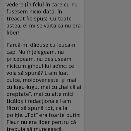
vedere (în felul în care eu nu
fusesem nicio-dată, în
treacăt fie spus). Cu toate
astea, el mi se văita că nu era
liber!
Parcă-mi dăduse cu leuca-n
cap. Nu înțelegeam, nu
pricepeam, nu deslușeam
nicicum gîndul lui adînc: ce
voia să spună? L-am luat
dulce, moldovenește, și mai
cu lugu-lugu, mai cu „hai că ai
dreptate“, mai cu alte mici
ticăloșii redacționale l-am
făcut să spună tot, ca la
poliție. „Tot“ era foarte puțin:
Fleur nu era liber pentru că
trebuia să muncească.