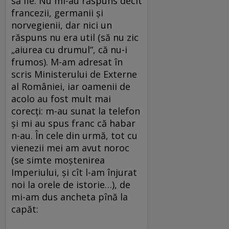
să fie. Nu mi-au răspuns decît
francezii, germanii și
norvegienii, dar nici un
răspuns nu era util (să nu zic
„aiurea cu drumul“, că nu-i
frumos). M-am adresat în
scris Ministerului de Externe
al României, iar oamenii de
acolo au fost mult mai
corecți: m-au sunat la telefon
și mi au spus franc că habar
n-au. În cele din urmă, tot cu
vienezii mei am avut noroc
(se simte moștenirea
Imperiului, și cît l-am înjurat
noi la orele de istorie…), de
mi-am dus ancheta pînă la
capăt: