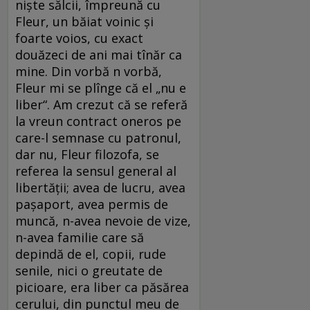
niște sălcii, împreună cu
Fleur, un băiat voinic și
foarte voios, cu exact
douăzeci de ani mai tînăr ca
mine. Din vorbă n vorbă,
Fleur mi se plînge că el „nu e
liber“. Am crezut că se referă
la vreun contract oneros pe
care-l semnase cu patronul,
dar nu, Fleur filozofa, se
referea la sensul general al
libertății; avea de lucru, avea
pașaport, avea permis de
muncă, n-avea nevoie de vize,
n-avea familie care să
depindă de el, copii, rude
senile, nici o greutate de
picioare, era liber ca păsărea
cerului, din punctul meu de