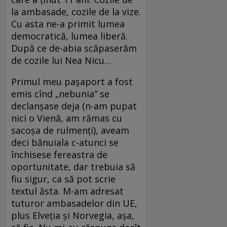
la ambasade, cozile de la vize.
Cu asta ne-a primit lumea
democratică, lumea liberă.
După ce de-abia scăpaserăm
de cozile lui Nea Nicu…
Primul meu pașaport a fost
emis cînd „nebunia“ se
declanșase deja (n-am pupat
nici o Vienă, am rămas cu
sacoșa de rulmenți), aveam
deci bănuiala c-atunci se
închisese fereastra de
oportunitate, dar trebuia să
fiu sigur, ca să pot scrie
textul ăsta. M-am adresat
tuturor ambasadelor din UE,
plus Elveția și Norvegia, așa,