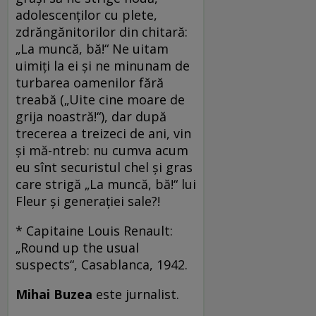
adolescenților cu plete,
zdrăngănitorilor din chitară:
„La muncă, bă!“ Ne uitam
uimiți la ei și ne minunam de
turbarea oamenilor fără
treabă („Uite cine moare de
grija noastră!“), dar după
trecerea a treizeci de ani, vin
și mă-ntreb: nu cumva acum
eu sînt securistul chel și gras
care strigă „La muncă, bă!“ lui
Fleur și generației sale?!
* Capitaine Louis Renault:
„Round up the usual
suspects“, Casablanca, 1942.
Mihai Buzea
este jurnalist.