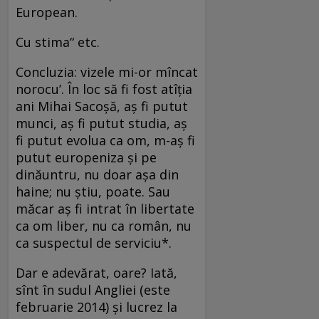
European.
Cu stima“ etc.
Concluzia: vizele mi-or mîncat
norocu’. În loc să fi fost atîția
ani Mihai Sacoșă, aș fi putut
munci, aș fi putut studia, aș
fi putut evolua ca om, m-aș fi
putut europeniza și pe
dinăuntru, nu doar așa din
haine; nu știu, poate. Sau
măcar aș fi intrat în libertate
ca om liber, nu ca român, nu
ca suspectul de serviciu*.
Dar e adevărat, oare? Iată,
sînt în sudul Angliei (este
februarie 2014) și lucrez la