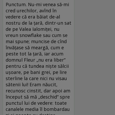
Punctum. Nu-mi venea să-mi
cred urechilor, avînd în
vedere că era băiat de-al
nostru de la țară, dintr-un sat
de pe Valea Ialomiței, nu
vreun snowflake sau cum se
mai spune; muncise de cînd
învățase să meargă, cum e
peste tot la țară, iar acum
domnul Fleur „nu era liber“
pentru că tundea niște sălcii
ușoare, pe bani grei, pe lire
sterline la care nici nu visau
sătenii lui! Eram năucit,
recunosc cinstit, dar apoi am
început să mă „deschid“ spre
punctul lui de vedere: toate
canalele media îl bombardau