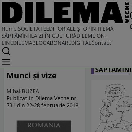
Home
SOCIETATE
EDITORIALE ȘI OPINII
TEMA
SĂPTĂMÎNII
LA ZI ÎN CULTURĂ
DILEME ON-
LINE
DILEMABLOG
ABONARE
DIGITAL
Contact
Home
CARICATU
Societate
SĂPTĂMÎNI
Munci şi vize
Mihai BUZEA
Publicat în Dilema Veche nr.
731 din 22-28 februarie 2018