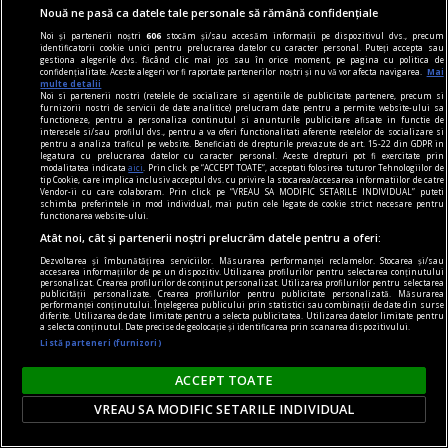
Nouă ne pasă ca datele tale personale să rămână confidențiale
Noi și partenerii noștri
606
stocăm și/sau accesăm informații pe dispozitivul dvs., precum
identificatorii cookie unici pentru prelucrarea datelor cu caracter personal. Puteți accepta sau
gestiona alegerile dvs. făcând clic mai jos sau în orice moment, pe pagina cu politica de
comunicat
confidențialitate. Aceste alegeri vor fi raportate partenerilor noștri și nu vă vor afecta navigarea.
Mai
multe detalii
BRAT își prezintă poziția față de textul curent al
Noi si partenerii nostri (retelele de socializare si agentiile de publicitate partenere, precum si
furnizorii nostri de servicii de date analitice) prelucram date pentru a permite website-ului sa
Digital Omnibus VII și atrage atenția asupra
functioneze, pentru a personaliza continutul si anunturile publicitare afisate in functie de
interesele si/sau profilul dvs., pentru a va oferi functionalitati aferente retelelor de socializare si
importanței acestuia pentru sustenabilitatea și
pentru a analiza traficul pe website. Beneficiati de drepturile prevazute de art. 15-22 din GDPR in
legatura cu prelucrarea datelor cu caracter personal. Aceste drepturi pot fi exercitate prin
libertatea presei
modalitatea indicata
aici
. Prin click pe “ACCEPT TOATE”, acceptati folosirea tuturor Tehnologiilor de
tip Cookie, care implica inclusiv acceptul dvs. cu privire la stocarea/accesarea informatiilor de catre
Biroul Român de Audit Transmedia (BRAT) își
Vendor-ii cu care colaboram. Prin click pe “VREAU SA MODIFIC SETARILE INDIVIDUAL” puteti
schimba preferintele in mod individual, mai putin cele legate de cookie strict necesare pentru
exprimă poziția față de textul actual al Digital
functionarea website-ului.
Atât noi, cât și partenerii noștri prelucrăm datele pentru a oferi:
Omnibus VII, propus de Președinția Cipriotă a
Consiliului Uniunii Europene în data de 21 mai
Dezvoltarea și îmbunătățirea serviciilor. Măsurarea performanței reclamelor. Stocarea și/sau
accesarea informațiilor de pe un dispozitiv. Utilizarea profilurilor pentru selectarea conținutului
personalizat. Crearea profilurilor de conținut personalizat. Utilizarea profilurilor pentru selectarea
2026, si susține propunerea de excludere din
publicității personalizate. Crearea profilurilor pentru publicitate personalizată. Măsurarea
performanței conținutului. Înțelegerea publicului prin statistici sau combinații de date din surse
acest proiect de lege a prevederii privind
diferite. Utilizarea de date limitate pentru a selecta publicitatea. Utilizarea datelor limitate pentru
a selecta conținutul. Date precise de geolocație și identificarea prin scanarea dispozitivului.
gestionarea ...
Listă parteneri (furnizori)
ACCEPT TOATE
VREAU SA MODIFIC SETARILE INDIVIDUAL