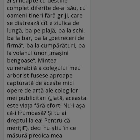
zi și noapte cu destine
complet diferite de-al său, cu
oameni tineri fără griji, care
se distrează cît e ziulica de
lungă, ba pe plajă, ba la schi,
ba la bar, ba la „petreceri de
firmă“, ba la cumpărături, ba
la volanul unor „mașini
bengoase“. Mintea
vulnerabilă a colegului meu
arborist fusese aproape
capturată de aceste mici
opere de artă ale colegilor
mei publicitari („Iată, aceasta
este viața fără efort! Nu-i așa
că-i frumoasă? Și tu ai
dreptul la ea! Pentru că
meriți!“), deci nu știu în ce
măsură predica mea