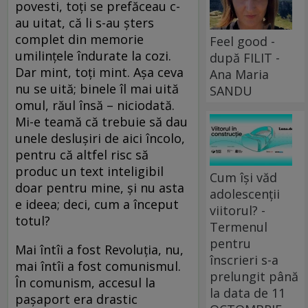
povesti, toți se prefăceau c-
au uitat, că li s-au șters
complet din memorie
Feel good -
umilințele îndurate la cozi.
după FILIT -
Dar mint, toți mint. Așa ceva
Ana Maria
nu se uită; binele îl mai uită
SANDU
omul, răul însă – niciodată.
Mi-e teamă că trebuie să dau
unele deslușiri de aici încolo,
pentru că altfel risc să
produc un text inteligibil
Cum își văd
doar pentru mine, și nu asta
adolescenții
e ideea; deci, cum a început
viitorul? -
totul?
Termenul
pentru
Mai întîi a fost Revoluția, nu,
înscrieri s-a
mai întîi a fost comunismul.
prelungit până
În comunism, accesul la
la data de 11
pașaport era drastic