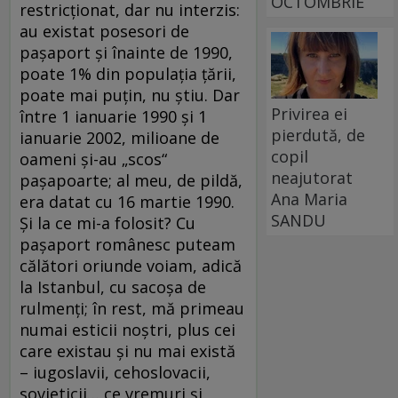
OCTOMBRIE
restricționat, dar nu interzis:
au existat posesori de
pașaport și înainte de 1990,
poate 1% din populația țării,
poate mai puțin, nu știu. Dar
Privirea ei
între 1 ianuarie 1990 și 1
pierdută, de
ianuarie 2002, milioane de
copil
oameni și-au „scos“
neajutorat
pașapoarte; al meu, de pildă,
Ana Maria
era datat cu 16 martie 1990.
SANDU
Și la ce mi-a folosit? Cu
pașaport românesc puteam
călători oriunde voiam, adică
la Istanbul, cu sacoșa de
rulmenți; în rest, mă primeau
numai esticii noștri, plus cei
care existau și nu mai există
– iugoslavii, cehoslovacii,
sovieticii… ce vremuri și