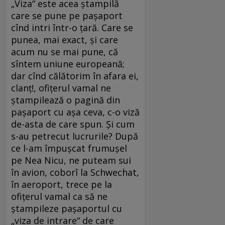
„Viza“ este acea ștampilă
care se pune pe pașaport
cînd intri într-o țară. Care se
punea, mai exact, și care
acum nu se mai pune, că
sîntem uniune europeană;
dar cînd călătorim în afara ei,
clanț!, ofițerul vamal ne
ștampilează o pagină din
pașaport cu așa ceva, c-o viză
de-asta de care spun. Și cum
s-au petrecut lucrurile? După
ce l-am împușcat frumușel
pe Nea Nicu, ne puteam sui
în avion, coborî la Schwechat,
în aeroport, trece pe la
ofițerul vamal ca să ne
ștampileze pașaportul cu
„viza de intrare“ de care