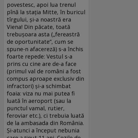
povestesc, apoi lua trenul
pînă la stația Mitte, în buricul
tîrgului, și-a noastră era
Viena! Din păcate, toată
trebușoara asta („fereastră
de oportunitate“, cum se
spune-n afacereză) s-a închis
foarte repede: Vestul s-a
prins cu cine are de-a face
(primul val de români a fost
compus aproape exclusiv din
infractori) și-a schimbat
foaia: viza nu mai putea fi
luată în aeroport (sau la
punctul vamal, rutier,
feroviar etc.), ci trebuia luată
de la ambasada din România.
Și-atunci a început nebunia
care a ținut 11 ani. Cozile de