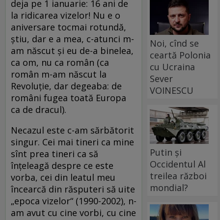
deja pe 1 ianuarie: 16 ani de
la ridicarea vizelor! Nu e o
aniversare tocmai rotundă,
știu, dar e a mea, c-atunci m-
Noi, cînd se
am născut și eu de-a binelea,
ceartă Polonia
ca om, nu ca român (ca
cu Ucraina
român m-am născut la
Sever
Revoluție, dar degeaba: de
VOINESCU
români fugea toată Europa
ca de dracul).
Necazul este c-am sărbătorit
singur. Cei mai tineri ca mine
Putin și
sînt prea tineri ca să
Occidentul Al
înțeleagă despre ce este
treilea război
vorba, cei din leatul meu
mondial?
încearcă din răsputeri să uite
„epoca vizelor“ (1990-2002), n-
am avut cu cine vorbi, cu cine