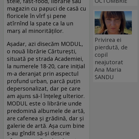
OCTOMBRIE
stele, fast-food, librărie sau
magazin cu papuci de casă cu
floricele în vîrf și pene
atîrnînd la spate ca la un
marș al minorităților.
Privirea ei
Așadar, azi disecăm MODUL,
pierdută, de
o nouă librărie Cărturești,
copil
situată pe strada Academiei,
neajutorat
la numerele 18-20, care inițial
Ana Maria
m-a deranjat prin aspectul
SANDU
profund urban, parcă puțin
depersonalizat, dar pe care
am ajuns să-l înțeleg ulterior.
MODUL este o librărie unde
predomină albumele de artă,
are cafenea și grădină, dar și
galerie de artă. Așa cum bine
s-au gîndit să-și descrie