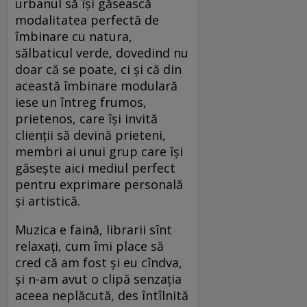
urbanul să își găsească
modalitatea perfectă de
îmbinare cu natura,
sălbaticul verde, dovedind nu
doar că se poate, ci și că din
această îmbinare modulară
iese un întreg frumos,
prietenos, care își invită
clienții să devină prieteni,
membri ai unui grup care își
găsește aici mediul perfect
pentru exprimare personală
și artistică.
Muzica e faină, librarii sînt
relaxați, cum îmi place să
cred că am fost și eu cîndva,
și n-am avut o clipă senzația
aceea neplăcută, des întîlnită