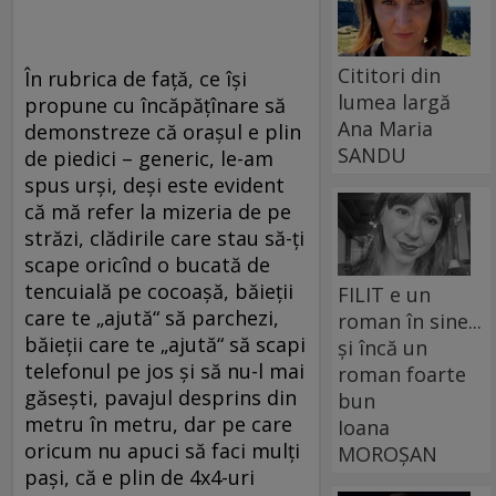
Cititori din
În rubrica de față, ce își
lumea largă
propune cu încăpățînare să
Ana Maria
demonstreze că orașul e plin
SANDU
de piedici – generic, le-am
spus urși, deși este evident
că mă refer la mizeria de pe
străzi, clădirile care stau să-ți
scape oricînd o bucată de
tencuială pe cocoașă, băieții
FILIT e un
care te „ajută“ să parchezi,
roman în sine...
băieții care te „ajută“ să scapi
și încă un
telefonul pe jos și să nu-l mai
roman foarte
găsești, pavajul desprins din
bun
metru în metru, dar pe care
Ioana
oricum nu apuci să faci mulți
MOROȘAN
pași, că e plin de 4x4-uri