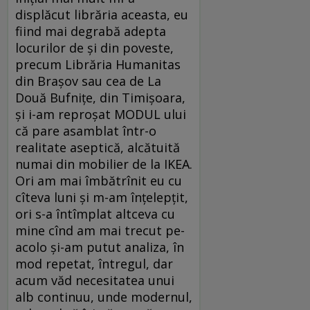
displăcut librăria aceasta, eu
fiind mai degrabă adepta
locurilor de și din poveste,
precum Librăria Humanitas
din Brașov sau cea de La
Două Bufnițe, din Timișoara,
și i-am reproșat MODUL ului
că pare asamblat într-o
realitate aseptică, alcătuită
numai din mobilier de la IKEA.
Ori am mai îmbătrînit eu cu
cîteva luni și m-am înțelepțit,
ori s-a întîmplat altceva cu
mine cînd am mai trecut pe-
acolo și-am putut analiza, în
mod repetat, întregul, dar
acum văd necesitatea unui
alb continuu, unde modernul,