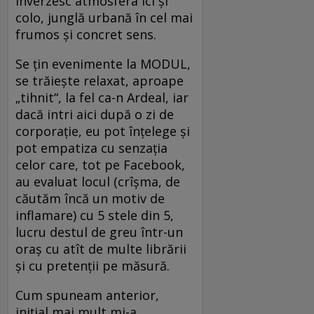
înverzesc atmosfera ici și
colo, junglă urbană în cel mai
frumos și concret sens.
Se țin evenimente la MODUL,
se trăiește relaxat, aproape
„tihnit“, la fel ca-n Ardeal, iar
dacă intri aici după o zi de
corporație, eu pot înțelege și
pot empatiza cu senzația
celor care, tot pe Facebook,
au evaluat locul (crîșma, de
căutăm încă un motiv de
inflamare) cu 5 stele din 5,
lucru destul de greu într-un
oraș cu atît de multe librării
și cu pretenții pe măsură.
Cum spuneam anterior,
inițial mai mult mi-a