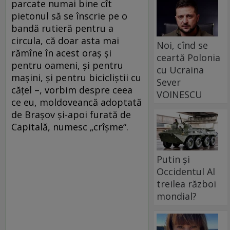
parcate numai bine cît
pietonul să se înscrie pe o
bandă rutieră pentru a
circula, că doar asta mai
Noi, cînd se
rămîne în acest oraș și
ceartă Polonia
pentru oameni, și pentru
cu Ucraina
mașini, și pentru bicicliștii cu
Sever
cățel –, vorbim despre ceea
VOINESCU
ce eu, moldoveancă adoptată
de Brașov și-apoi furată de
Capitală, numesc „crîșme“.
Putin și
Occidentul Al
treilea război
mondial?