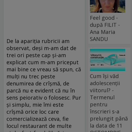
Feel good -
după FILIT -
Ana Maria
SANDU
De la apariția rubricii am
observat, deși m-am dat de
trei ori peste cap și-am
explicat cum m-am priceput
mai bine ce vreau să spun, că
Cum își văd
mulți nu trec peste
adolescenții
denumirea de crîșmă, de
viitorul? -
parcă nu e evident că nu în
Termenul
sens peiorativ o folosesc. Pur
pentru
și simplu, mie îmi este
înscrieri s-a
crîșmă orice loc care
prelungit până
comercializează ceva, fie
la data de 11
locul restaurant de multe