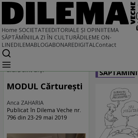
Home
SOCIETATE
EDITORIALE ȘI OPINII
TEMA
SĂPTĂMÎNII
LA ZI ÎN CULTURĂ
DILEME ON-
LINE
DILEMABLOG
ABONARE
DIGITAL
Contact
Home
CARICATU
Societate
afară sînt urși
SĂPTĂMÎNI
MODUL Cărturești
Anca ZAHARIA
Publicat în Dilema Veche nr.
796 din 23-29 mai 2019