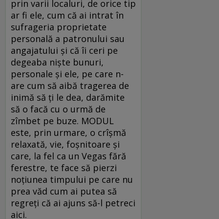
prin varii localuri, de orice tip
ar fi ele, cum că ai intrat în
sufrageria proprietate
personală a patronului sau
angajatului și că îi ceri pe
degeaba niște bunuri,
personale și ele, pe care n-
are cum să aibă tragerea de
inimă să ți le dea, darămite
să o facă cu o urmă de
zîmbet pe buze. MODUL
este, prin urmare, o crîșmă
relaxată, vie, foșnitoare și
care, la fel ca un Vegas fără
ferestre, te face să pierzi
noțiunea timpului pe care nu
prea văd cum ai putea să
regreți că ai ajuns să-l petreci
aici.