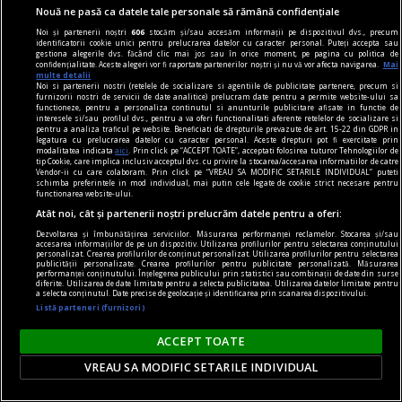
uneori comunicarea mai importantă decât
Nouă ne pasă ca datele tale personale să rămână confidențiale
rezultatele în sine
Noi și partenerii noștri
606
stocăm și/sau accesăm informații pe dispozitivul dvs., precum
identificatorii cookie unici pentru prelucrarea datelor cu caracter personal. Puteți accepta sau
Jocurile de noroc online au fost proiectate în
gestiona alegerile dvs. făcând clic mai jos sau în orice moment, pe pagina cu politica de
confidențialitate. Aceste alegeri vor fi raportate partenerilor noștri și nu vă vor afecta navigarea.
Mai
mare parte ca resurse pentru distracție pe cont
multe detalii
Noi si partenerii nostri (retelele de socializare si agentiile de publicitate partenere, precum si
propriu, de la distanță, oferind intimitate -
furnizorii nostri de servicii de date analitice) prelucram date pentru a permite website-ului sa
functioneze, pentru a personaliza continutul si anunturile publicitare afisate in functie de
utilizatorul interacționează asumat doar cu
interesele si/sau profilul dvs., pentru a va oferi functionalitati aferente retelelor de socializare si
pentru a analiza traficul pe website. Beneficiati de drepturile prevazute de art. 15-22 din GDPR in
operatorul platformei iGaming.
legatura cu prelucrarea datelor cu caracter personal. Aceste drepturi pot fi exercitate prin
modalitatea indicata
aici
. Prin click pe “ACCEPT TOATE”, acceptati folosirea tuturor Tehnologiilor de
tip Cookie, care implica inclusiv acceptul dvs. cu privire la stocarea/accesarea informatiilor de catre
Vendor-ii cu care colaboram. Prin click pe “VREAU SA MODIFIC SETARILE INDIVIDUAL” puteti
schimba preferintele in mod individual, mai putin cele legate de cookie strict necesare pentru
functionarea website-ului.
Atât noi, cât și partenerii noștri prelucrăm datele pentru a oferi:
Dezvoltarea și îmbunătățirea serviciilor. Măsurarea performanței reclamelor. Stocarea și/sau
accesarea informațiilor de pe un dispozitiv. Utilizarea profilurilor pentru selectarea conținutului
personalizat. Crearea profilurilor de conținut personalizat. Utilizarea profilurilor pentru selectarea
publicității personalizate. Crearea profilurilor pentru publicitate personalizată. Măsurarea
performanței conținutului. Înțelegerea publicului prin statistici sau combinații de date din surse
diferite. Utilizarea de date limitate pentru a selecta publicitatea. Utilizarea datelor limitate pentru
a selecta conținutul. Date precise de geolocație și identificarea prin scanarea dispozitivului.
Listă parteneri (furnizori)
ACCEPT TOATE
VREAU SA MODIFIC SETARILE INDIVIDUAL