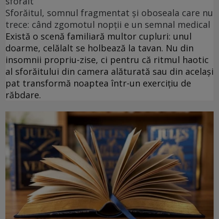
sforait
Sforăitul, somnul fragmentat și oboseala care nu
trece: când zgomotul nopții e un semnal medical
Există o scenă familiară multor cupluri: unul
doarme, celălalt se holbează la tavan. Nu din
insomnii propriu-zise, ci pentru că ritmul haotic
al sforăitului din camera alăturată sau din același
pat transformă noaptea într-un exercițiu de
răbdare.