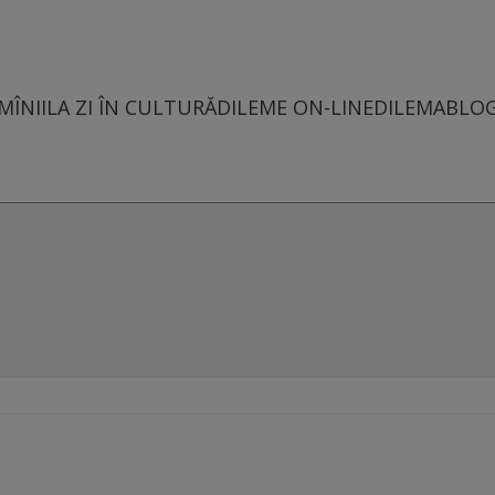
MÎNII
LA ZI ÎN CULTURĂ
DILEME ON-LINE
DILEMABLO