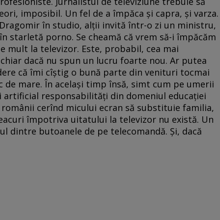
profesioniste. Jurnalistul de televiziune trebuie să
eori, imposibil. Un fel de a împăca şi capra, şi varza.
ragomir în studio, alţii invită într-o zi un ministru,
ă în starletă porno. Se cheamă că vrem să-i împăcăm
de mult la televizor. Este, probabil, cea mai
 chiar dacă nu spun un lucru foarte nou. Ar putea
dere că îmi cîştig o bună parte din venituri tocmai
 de mare. În acelaşi timp însă, simt cum pe umerii
i artificial responsabilităţi din domeniul educaţiei
, românii cerînd micului ecran să substituie familia,
Leacuri împotriva uitatului la televizor nu există. Un
unul dintre butoanele de pe telecomandă. Şi, dacă