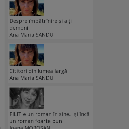
Despre îmbătrînire și alți
t
demoni
l
Ana Maria SANDU
Cititori din lumea largă
Ana Maria SANDU
FILIT e un roman în sine... și încă
un roman foarte bun
u
Ioana MOROȘAN