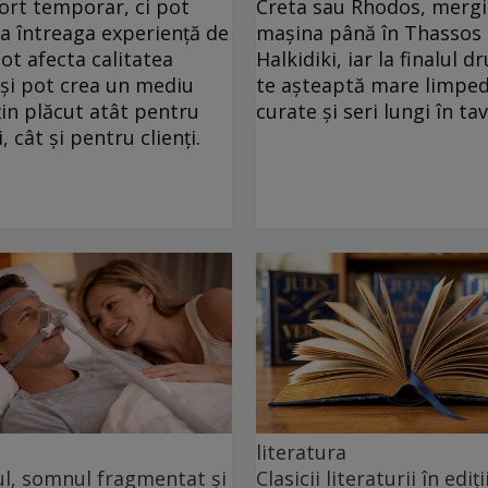
ort temporar, ci pot
Creta sau Rhodos, mergi
ța întreaga experiență de
mașina până în Thassos
pot afecta calitatea
Halkidiki, iar la finalul 
 și pot crea un mediu
te așteaptă mare limped
in plăcut atât pentru
curate și seri lungi în ta
, cât și pentru clienți.
literatura
ul, somnul fragmentat și
Clasicii literaturii în ediți