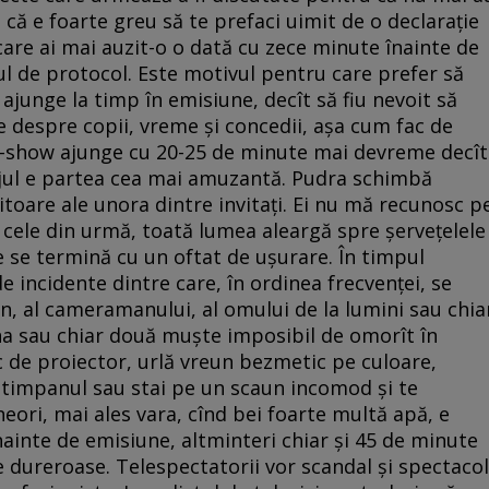
 că e foarte greu să te prefaci uimit de o declaraţie
 care ai mai auzit-o o dată cu zece minute înainte de
roul de protocol. Este motivul pentru care prefer să
 ajunge la timp în emisiune, decît să fiu nevoit să
e despre copii, vreme şi concedii, aşa cum fac de
lk-show ajunge cu 20-25 de minute mai devreme decît
ajul e partea cea mai amuzantă. Pudra schimbă
ucitoare ale unora dintre invitaţi. Ei nu mă recunosc p
n cele din urmă, toată lumea aleargă spre şerveţelele
se termină cu un oftat de uşurare. În timpul
de incidente dintre care, în ordinea frecvenţei, se
n, al cameramanului, al omului de la lumini sau chia
una sau chiar două muşte imposibil de omorît în
 de proiector, urlă vreun bezmetic pe culoare,
e timpanul sau stai pe un scaun incomod şi te
eori, mai ales vara, cînd bei foarte multă apă, e
înainte de emisiune, altminteri chiar şi 45 de minute
e dureroase. Telespectatorii vor scandal şi spectacol