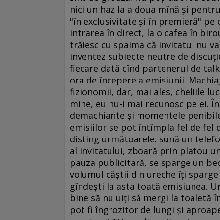
nici un haz la a doua mînă şi pentru
"în exclusivitate şi în premieră" pe
intrarea în direct, la o cafea în bi
trăiesc cu spaima că invitatul nu va
inventez subiecte neutre de discuţi
fiecare dată cînd partenerul de ta
ora de începere a emisiunii. Machi
fizionomii, dar, mai ales, cheliile l
mine, eu nu-i mai recunosc pe ei. Î
demachiante şi momentele penibile 
emisiilor se pot întîmpla fel de fel 
disting următoarele: sună un telefo
al invitatului, zboară prin platou 
pauza publicitară, se sparge un bec
volumul căştii din ureche îţi sparg
gîndeşti la asta toată emisiunea. Un
bine să nu uiţi să mergi la toaletă 
pot fi îngrozitor de lungi şi aproap