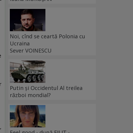
Noi, cînd se ceartă Polonia cu
Ucraina
Sever VOINESCU
e
r
Putin și Occidentul Al treilea
război mondial?
,
Feel good - după FILIT -