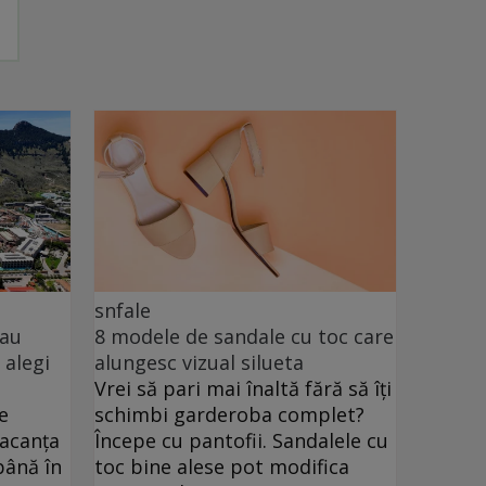
snfale
sau
8 modele de sandale cu toc care
 alegi
alungesc vizual silueta
Vrei să pari mai înaltă fără să îți
e
schimbi garderoba complet?
vacanța
Începe cu pantofii. Sandalele cu
până în
toc bine alese pot modifica