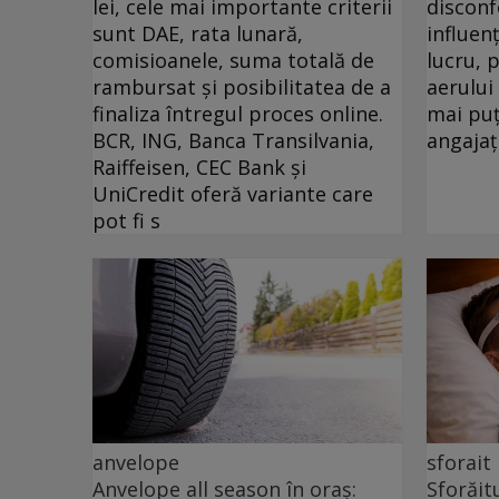
lei, cele mai importante criterii
disconf
sunt DAE, rata lunară,
influen
comisioanele, suma totală de
lucru, 
rambursat și posibilitatea de a
aerului
finaliza întregul proces online.
mai puț
BCR, ING, Banca Transilvania,
angajați
Raiffeisen, CEC Bank și
UniCredit oferă variante care
pot fi s
anvelope
sforait
Anvelope all season în oraș:
Sforăit