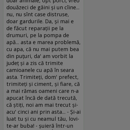
doar animale, opt porci, vreo
douăzeci de găini şi un cîine...
nu, nu sînt case distruse,
doar gardurile. Da, şi mai e
de făcut reparaţii pe la
drumuri, pe la pompa de
apă... asta e marea problemă,
cu apa, că nu mai putem bea
din puţuri, da' am vorbit la
judeţ şi a zis că trimite
camioanele cu apă în seara
asta. Trimiteţi, dom' prefect,
trimiteţi şi ciment, şi fiare, că
a mai rămas oameni care n-a
apucat încă de dată trecută,
că ştiţi, noi am mai trecut şi-
acu' cinci ani prin asta... - Şi-ai
luat tu şi cu neamul tău, lovi-
te-ar buba! - şuieră într-un