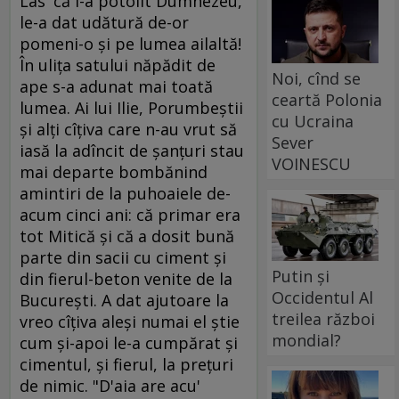
Las' că i-a potolit Dumnezeu,
le-a dat udătură de-or
pomeni-o şi pe lumea ailaltă!
În uliţa satului năpădit de
Noi, cînd se
ape s-a adunat mai toată
ceartă Polonia
lumea. Ai lui Ilie, Porumbeştii
cu Ucraina
şi alţi cîţiva care n-au vrut să
Sever
iasă la adîncit de şanţuri stau
VOINESCU
mai departe bombănind
amintiri de la puhoaiele de-
acum cinci ani: că primar era
tot Mitică şi că a dosit bună
parte din sacii cu ciment şi
Putin și
din fierul-beton venite de la
Occidentul Al
Bucureşti. A dat ajutoare la
treilea război
vreo cîţiva aleşi numai el ştie
mondial?
cum şi-apoi le-a cumpărat şi
cimentul, şi fierul, la preţuri
de nimic. "D'aia are acu'