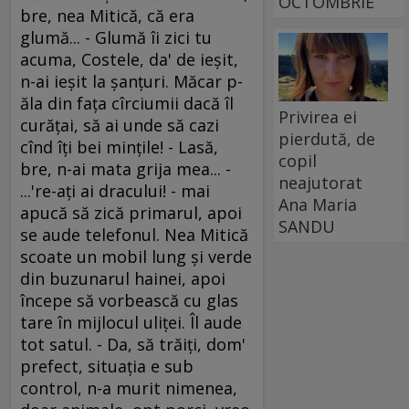
OCTOMBRIE
bre, nea Mitică, că era
glumă... - Glumă îi zici tu
acuma, Costele, da' de ieşit,
n-ai ieşit la şanţuri. Măcar p-
ăla din faţa cîrciumii dacă îl
Privirea ei
curăţai, să ai unde să cazi
pierdută, de
cînd îţi bei minţile! - Lasă,
copil
bre, n-ai mata grija mea... -
neajutorat
...'re-aţi ai dracului! - mai
Ana Maria
apucă să zică primarul, apoi
SANDU
se aude telefonul. Nea Mitică
scoate un mobil lung şi verde
din buzunarul hainei, apoi
începe să vorbească cu glas
tare în mijlocul uliţei. Îl aude
tot satul. - Da, să trăiţi, dom'
prefect, situaţia e sub
control, n-a murit nimenea,