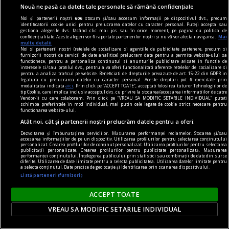
Nouă ne pasă ca datele tale personale să rămână confidențiale
Noi și partenerii noștri
606
stocăm și/sau accesăm informații pe dispozitivul dvs., precum
identificatorii cookie unici pentru prelucrarea datelor cu caracter personal. Puteți accepta sau
gestiona alegerile dvs. făcând clic mai jos sau în orice moment, pe pagina cu politica de
confidențialitate. Aceste alegeri vor fi raportate partenerilor noștri și nu vă vor afecta navigarea.
Mai
multe detalii
Noi si partenerii nostri (retelele de socializare si agentiile de publicitate partenere, precum si
furnizorii nostri de servicii de date analitice) prelucram date pentru a permite website-ului sa
functioneze, pentru a personaliza continutul si anunturile publicitare afisate in functie de
interesele si/sau profilul dvs., pentru a va oferi functionalitati aferente retelelor de socializare si
fraudare kilometraj
pentru a analiza traficul pe website. Beneficiati de drepturile prevazute de art. 15-22 din GDPR in
legatura cu prelucrarea datelor cu caracter personal. Aceste drepturi pot fi exercitate prin
De ce fraudarea kilometrajului rămâne o
modalitatea indicata
aici
. Prin click pe “ACCEPT TOATE”, acceptati folosirea tuturor Tehnologiilor de
tip Cookie, care implica inclusiv acceptul dvs. cu privire la stocarea/accesarea informatiilor de catre
problemă majoră pe piața mașinilor second-
Vendor-ii cu care colaboram. Prin click pe “VREAU SA MODIFIC SETARILE INDIVIDUAL” puteti
schimba preferintele in mod individual, mai putin cele legate de cookie strict necesare pentru
hand?
functionarea website-ului.
Atât noi, cât și partenerii noștri prelucrăm datele pentru a oferi:
O mașină este un mare ajutor în repetate
Dezvoltarea și îmbunătățirea serviciilor. Măsurarea performanței reclamelor. Stocarea și/sau
rânduri. În mediul urban este o necesitate. De
accesarea informațiilor de pe un dispozitiv. Utilizarea profilurilor pentru selectarea conținutului
personalizat. Crearea profilurilor de conținut personalizat. Utilizarea profilurilor pentru selectarea
asemenea, și în cazul celor care stau în mediul
publicității personalizate. Crearea profilurilor pentru publicitate personalizată. Măsurarea
performanței conținutului. Înțelegerea publicului prin statistici sau combinații de date din surse
rural și fac naveta este un mijloc de transport
diferite. Utilizarea de date limitate pentru a selecta publicitatea. Utilizarea datelor limitate pentru
a selecta conținutul. Date precise de geolocație și identificarea prin scanarea dispozitivului.
obligatoriu. Însă, oscilațiile economiei afectează
Listă parteneri (furnizori)
puterea de cumpărare.
ACCEPT TOATE
VREAU SA MODIFIC SETARILE INDIVIDUAL