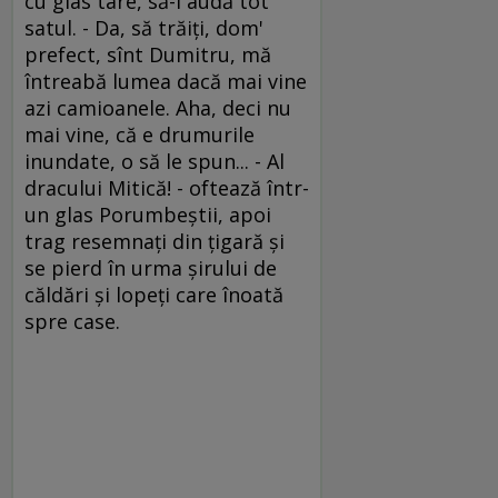
cu glas tare, să-l audă tot
satul. - Da, să trăiţi, dom'
prefect, sînt Dumitru, mă
întreabă lumea dacă mai vine
azi camioanele. Aha, deci nu
mai vine, că e drumurile
inundate, o să le spun... - Al
dracului Mitică! - oftează într-
un glas Porumbeştii, apoi
trag resemnaţi din ţigară şi
se pierd în urma şirului de
căldări şi lopeţi care înoată
spre case.