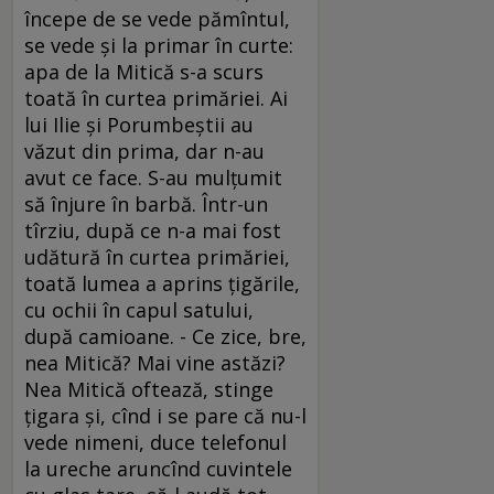
începe de se vede pămîntul,
se vede şi la primar în curte:
apa de la Mitică s-a scurs
toată în curtea primăriei. Ai
lui Ilie şi Porumbeştii au
văzut din prima, dar n-au
avut ce face. S-au mulţumit
să înjure în barbă. Într-un
tîrziu, după ce n-a mai fost
udătură în curtea primăriei,
toată lumea a aprins ţigările,
cu ochii în capul satului,
după camioane. - Ce zice, bre,
nea Mitică? Mai vine astăzi?
Nea Mitică oftează, stinge
ţigara şi, cînd i se pare că nu-l
vede nimeni, duce telefonul
la ureche aruncînd cuvintele