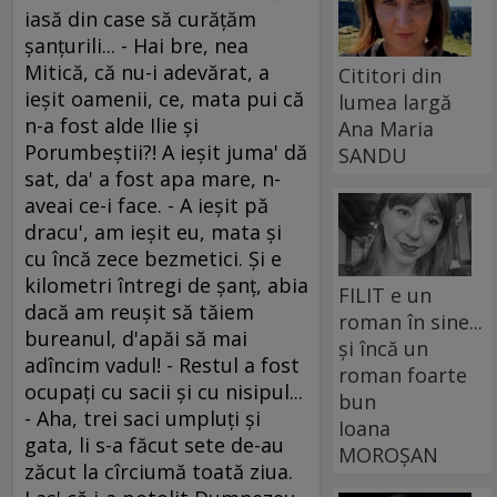
iasă din case să curăţăm
şanţurili... - Hai bre, nea
Mitică, că nu-i adevărat, a
Cititori din
ieşit oamenii, ce, mata pui că
lumea largă
n-a fost alde Ilie şi
Ana Maria
Porumbeştii?! A ieşit juma' dă
SANDU
sat, da' a fost apa mare, n-
aveai ce-i face. - A ieşit pă
dracu', am ieşit eu, mata şi
cu încă zece bezmetici. Şi e
kilometri întregi de şanţ, abia
FILIT e un
dacă am reuşit să tăiem
roman în sine...
bureanul, d'apăi să mai
și încă un
adîncim vadul! - Restul a fost
roman foarte
ocupaţi cu sacii şi cu nisipul...
bun
- Aha, trei saci umpluţi şi
Ioana
gata, li s-a făcut sete de-au
MOROȘAN
zăcut la cîrciumă toată ziua.