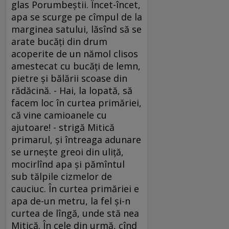
glas Porumbeştii. Încet-încet,
apa se scurge pe cîmpul de la
marginea satului, lăsînd să se
arate bucăţi din drum
acoperite de un nămol clisos
amestecat cu bucăţi de lemn,
pietre şi bălării scoase din
rădăcină. - Hai, la lopată, să
facem loc în curtea primăriei,
că vine camioanele cu
ajutoare! - strigă Mitică
primarul, şi întreaga adunare
se urneşte greoi din uliţă,
mocirlînd apa şi pămîntul
sub tălpile cizmelor de
cauciuc. În curtea primăriei e
apa de-un metru, la fel şi-n
curtea de lîngă, unde stă nea
Mitică. În cele din urmă, cînd