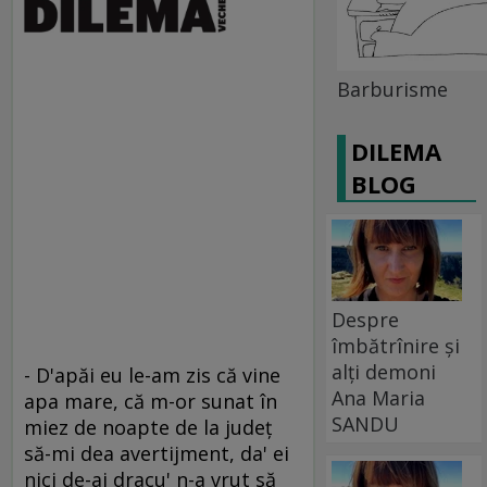
Barburisme
DILEMA
BLOG
Despre
îmbătrînire și
alți demoni
- D'apăi eu le-am zis că vine
Ana Maria
apa mare, că m-or sunat în
SANDU
miez de noapte de la judeţ
să-mi dea avertijment, da' ei
nici de-ai dracu' n-a vrut să