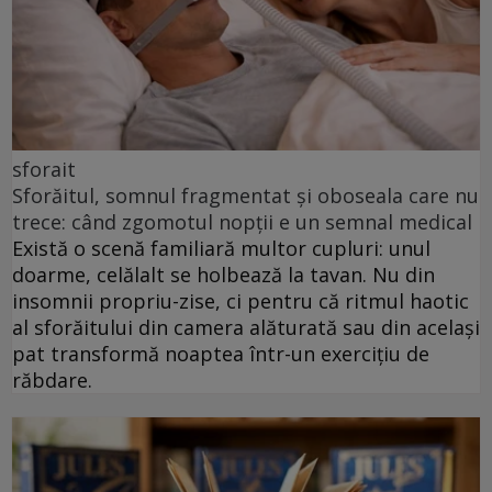
sforait
Sforăitul, somnul fragmentat și oboseala care nu
trece: când zgomotul nopții e un semnal medical
Există o scenă familiară multor cupluri: unul
doarme, celălalt se holbează la tavan. Nu din
insomnii propriu-zise, ci pentru că ritmul haotic
al sforăitului din camera alăturată sau din același
pat transformă noaptea într-un exercițiu de
răbdare.