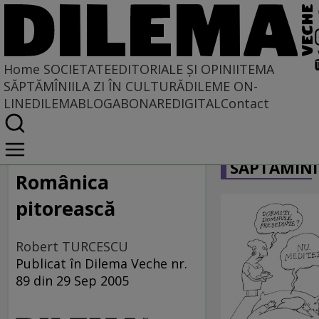
Home
SOCIETATE
EDITORIALE ȘI OPINII
TEMA
SĂPTĂMÎNII
LA ZI ÎN CULTURĂ
DILEME ON-
LINE
DILEMABLOG
ABONARE
DIGITAL
Contact
Home
CARICATU
Societate
SĂPTĂMÎNI
LA SINGULAR ȘI LA PLURAL
Românica
pitorească
Robert TURCESCU
Publicat în Dilema Veche nr.
89 din 29 Sep 2005