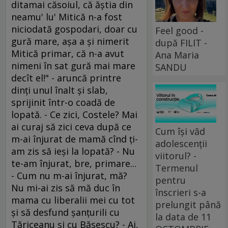
ditamai căsoiul, că ăştia din
neamu' lu' Mitică n-a fost
niciodată gospodari, doar cu
Feel good -
gură mare, aşa a şi nimerit
după FILIT -
Mitică primar, că n-a avut
Ana Maria
nimeni în sat gură mai mare
SANDU
decît el!" - aruncă printre
dinţi unul înalt şi slab,
sprijinit într-o coadă de
lopată. - Ce zici, Costele? Mai
ai curaj să zici ceva după ce
Cum își văd
m-ai înjurat de mamă cînd ţi-
adolescenții
am zis să ieşi la lopată? - Nu
viitorul? -
te-am înjurat, bre, primare...
Termenul
- Cum nu m-ai înjurat, mă?
pentru
Nu mi-ai zis să mă duc în
înscrieri s-a
mama cu liberalii mei cu tot
prelungit până
şi să desfund şanţurili cu
la data de 11
Tăriceanu şi cu Băsescu? - Ai,