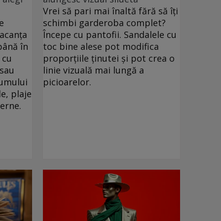
Vrei să pari mai înaltă fără să îți
e
schimbi garderoba complet?
vacanța
Începe cu pantofii. Sandalele cu
până în
toc bine alese pot modifica
 cu
proporțiile ținutei și pot crea o
 sau
linie vizuală mai lungă a
drumului
picioarelor.
e, plaje
verne.