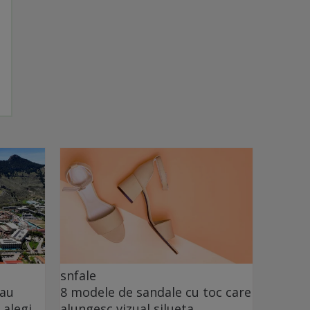
snfale
sau
8 modele de sandale cu toc care
 alegi
alungesc vizual silueta