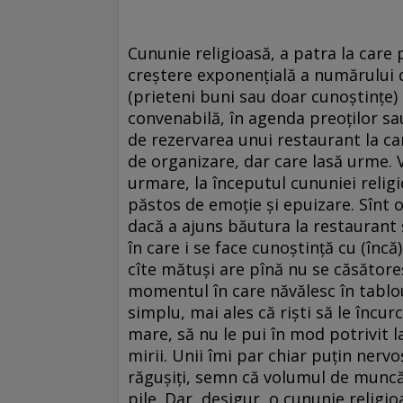
Cununie religioasă, a patra la care 
creştere exponenţială a numărului de
(prieteni buni sau doar cunoştinţe) a
convenabilă, în agenda preoţilor sau,
de rezervarea unui restaurant la ca
de organizare, dar care lasă urme. Vi
urmare, la începutul cununiei religio
păstos de emoţie şi epuizare. Sînt o
dacă a ajuns băutura la restaurant 
în care i se face cunoştinţă cu (încă
cîte mătuşi are pînă nu se căsătore
momentul în care năvălesc în tablou
simplu, mai ales că rişti să le încu
mare, să nu le pui în mod potrivit la
mirii. Unii îmi par chiar puţin nervo
răguşiţi, semn că volumul de muncă
pile. Dar, desigur, o cununie religi