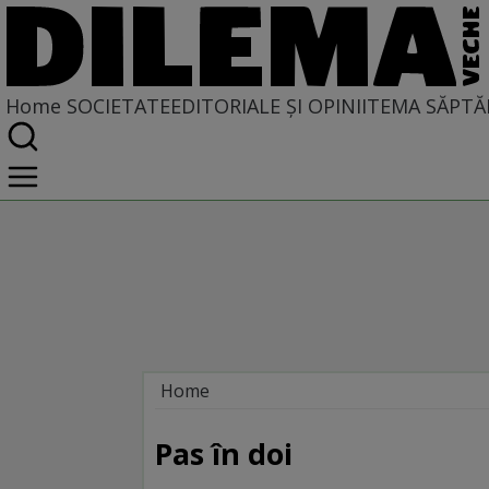
Home
SOCIETATE
EDITORIALE ȘI OPINII
TEMA SĂPTĂ
Home
Societate
LA SINGULAR ȘI LA PLURAL
Pas în doi