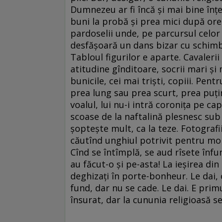
Dumnezeu ar fi încă şi mai bine înţe
buni la probă şi prea mici după ore î
pardoselii unde, pe parcursul celor 
desfăşoară un dans bizar cu schimbă
Tabloul figurilor e aparte. Cavaler
atitudine gînditoare, socrii mari şi
bunicile, cei mai trişti, copiii. Pentr
prea lung sau prea scurt, prea puţin
voalul, lui nu-i intră coroniţa pe ca
scoase de la naftalină plesnesc sub
şopteşte mult, ca la teze. Fotografi
căutînd unghiul potrivit pentru mom
Cînd se întîmplă, se aud rîsete înfun
au făcut-o şi pe-asta! La ieşirea din
deghizaţi în porte-bonheur. Le dai, o
fund, dar nu se cade. Le dai. E pri
însurat, dar la cununia religioasă 