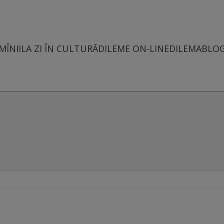
MÎNII
LA ZI ÎN CULTURĂ
DILEME ON-LINE
DILEMABLO