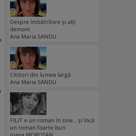
Despre îmbătrînire și alți
demoni
Ana Maria SANDU
m
Cititori din lumea largă
Ana Maria SANDU
ă
FILIT e un roman în sine... și încă
un roman foarte bun
Ioana MOROȘAN