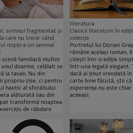
literatura
ul, somnul fragmentat și
Clasicii literaturii în ediți
a care nu trece: când
colecție
l nopții e un semnal
Portretul lui Dorian Gra
l
rămâne același roman, fie
o scenă familiară multor
citești într-o ediție simp
: unul doarme, celălalt se
într-una legată elegant. 
ă la tavan. Nu din
dacă ai ținut vreodată î
i propriu-zise, ci pentru
carte bine făcută, știi că
ul haotic al sforăitului
experiența nu este chiar
era alăturată sau din
aceeași.
 pat transformă noaptea
 exercițiu de răbdare.