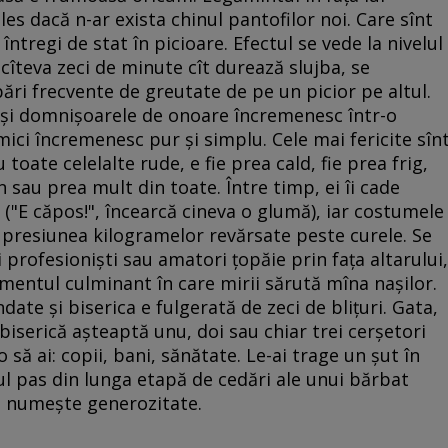
les dacă n-ar exista chinul pantofilor noi. Care sînt
ntregi de stat în picioare. Efectul se vede la nivelul
cîteva zeci de minute cît durează slujba, se
ri frecvente de greutate de pe un picior pe altul.
ii şi domnişoarele de onoare încremenesc într-o
 mici încremenesc pur şi simplu. Cele mai fericite sîn
u toate celelalte rude, e fie prea cald, fie prea frig,
 sau prea mult din toate. Între timp, ei îi cade
p ("E căpos!", încearcă cineva o glumă), iar costumele
 presiunea kilogramelor revărsate peste curele. Se
i profesionişti sau amatori ţopăie prin faţa altarului,
entul culminant în care mirii sărută mîna naşilor.
date şi biserica e fulgerată de zeci de bliţuri. Gata,
 biserică aşteaptă unu, doi sau chiar trei cerşetori
 să ai: copii, bani, sănătate. Le-ai trage un şut în
mul pas din lunga etapă de cedări ale unui bărbat
se numeşte generozitate.