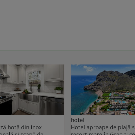
hotel
ă hotă din inox
Hotel aproape de plajă 
onală și scapă de
resort mare în Grecia: ce