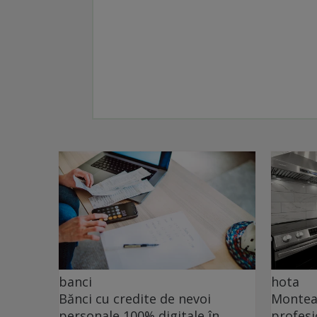
banci
hota
Bănci cu credite de nevoi
Monteaz
personale 100% digitale în
profesi