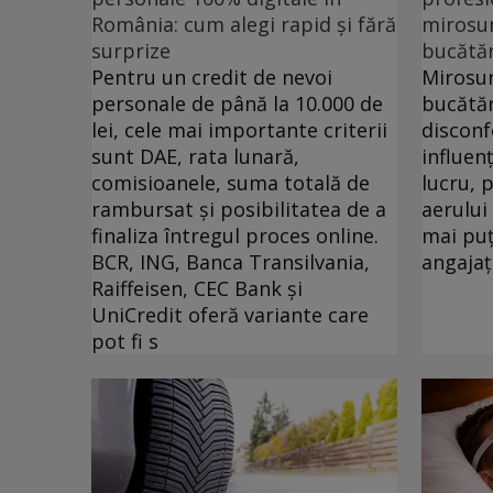
România: cum alegi rapid și fără
mirosur
surprize
bucătăr
Pentru un credit de nevoi
Mirosur
personale de până la 10.000 de
bucătăr
lei, cele mai importante criterii
disconf
sunt DAE, rata lunară,
influen
comisioanele, suma totală de
lucru, 
rambursat și posibilitatea de a
aerului
finaliza întregul proces online.
mai puț
BCR, ING, Banca Transilvania,
angajați
Raiffeisen, CEC Bank și
UniCredit oferă variante care
pot fi s