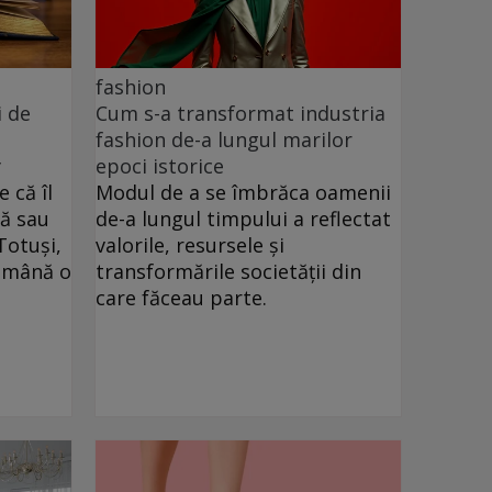
fashion
i de
Cum s-a transformat industria
fashion de-a lungul marilor
y
epoci istorice
 că îl
Modul de a se îmbrăca oamenii
lă sau
de-a lungul timpului a reflectat
Totuși,
valorile, resursele și
n mână o
transformările societății din
care făceau parte.