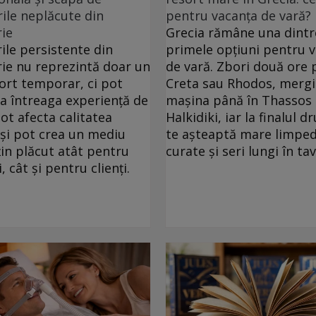
ile neplăcute din
pentru vacanța de vară?
ie
Grecia rămâne una dintr
ile persistente din
primele opțiuni pentru 
ie nu reprezintă doar un
de vară. Zbori două ore 
ort temporar, ci pot
Creta sau Rhodos, mergi
ța întreaga experiență de
mașina până în Thassos
pot afecta calitatea
Halkidiki, iar la finalul 
 și pot crea un mediu
te așteaptă mare limped
in plăcut atât pentru
curate și seri lungi în ta
, cât și pentru clienți.