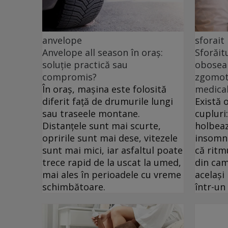
anvelope
sforait
Anvelope all season în oraș:
Sforăit
soluție practică sau
oboseal
compromis?
zgomotu
În oraș, mașina este folosită
medica
diferit față de drumurile lungi
Există 
sau traseele montane.
cupluri
Distanțele sunt mai scurte,
holbeaz
opririle sunt mai dese, vitezele
insomni
sunt mai mici, iar asfaltul poate
că ritm
trece rapid de la uscat la umed,
din cam
mai ales în perioadele cu vreme
același
schimbătoare.
într-un