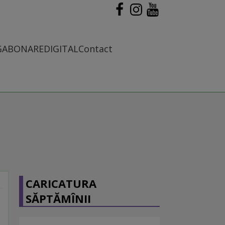
G
ABONARE
DIGITAL
Contact
CARICATURA
SĂPTĂMÎNII