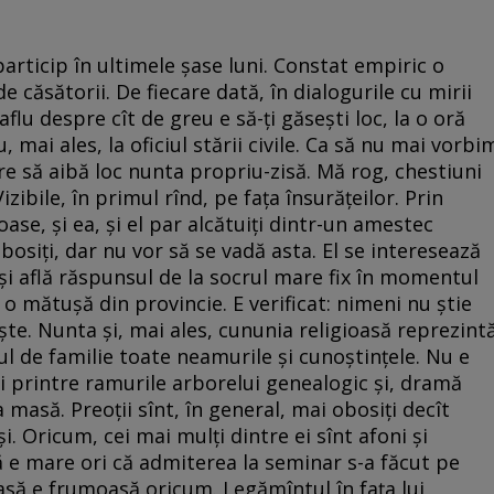
particip în ultimele şase luni. Constat empiric o
 căsătorii. De fiecare dată, în dialogurile cu mirii
flu despre cît de greu e să-ţi găseşti loc, la o oră
 mai ales, la oficiul stării civile. Ca să nu mai vorbi
re să aibă loc nunta propriu-zisă. Mă rog, chestiuni
zibile, în primul rînd, pe faţa însurăţeilor. Prin
ase, şi ea, şi el par alcătuiţi dintr-un amestec
bosiţi, dar nu vor să se vadă asta. El se interesează
şi află răspunsul de la socrul mare fix în momentul
) o mătuşă din provincie. E verificat: nimeni nu ştie
şte. Nunta şi, mai ales, cununia religioasă reprezint
l de familie toate neamurile şi cunoştinţele. Nu e
rci printre ramurile arborelui genealogic şi, dramă
 masă. Preoţii sînt, în general, mai obosiţi decît
şi. Oricum, cei mai mulţi dintre ei sînt afoni şi
 e mare ori că admiterea la seminar s-a făcut pe
oasă e frumoasă oricum. Legămîntul în faţa lui