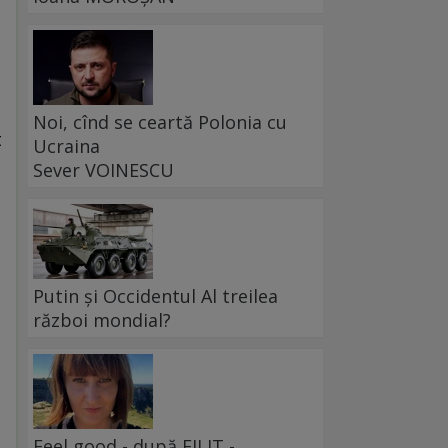
Noi, cînd se ceartă Polonia cu
t
Ucraina
Sever VOINESCU
Putin și Occidentul Al treilea
război mondial?
Feel good - după FILIT -