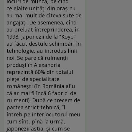
locuri de muncă, pe cînd
celelalte unităţi din oraş nu
au mai mult de cîteva sute de
angajaţi. De asemenea, cînd
au preluat întreprinderea, în
1998, japonezii de la "Koyo"
au făcut destule schimbări în
tehnologie, au introdus linii
noi. Se pare că rulmenţii
produşi în Alexandria
reprezintă 60% din totalul
pieţei de specialitate
româneşti (în România aflu
că ar mai fi încă 6 fabrici de
rulmenţi). După ce trecem de
partea strict tehnică, îl
întreb pe interlocutorul meu
cum sînt, pînă la urmă,
japonezii ăştia, şi cum se