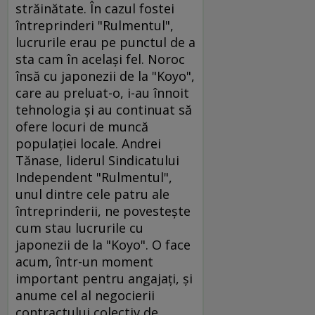
străinătate. În cazul fostei
întreprinderi "Rulmentul",
lucrurile erau pe punctul de a
sta cam în acelaşi fel. Noroc
însă cu japonezii de la "Koyo",
care au preluat-o, i-au înnoit
tehnologia şi au continuat să
ofere locuri de muncă
populaţiei locale. Andrei
Tănase, liderul Sindicatului
Independent "Rulmentul",
unul dintre cele patru ale
întreprinderii, ne povesteşte
cum stau lucrurile cu
japonezii de la "Koyo". O face
acum, într-un moment
important pentru angajaţi, şi
anume cel al negocierii
contractului colectiv de