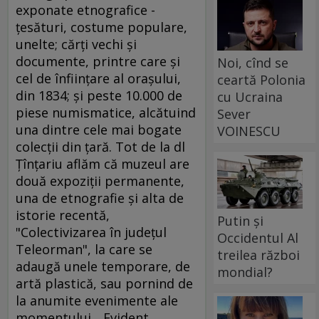
exponate etnografice -
ţesături, costume populare,
unelte; cărţi vechi şi
documente, printre care şi
Noi, cînd se
cel de înfiinţare al oraşului,
ceartă Polonia
din 1834; şi peste 10.000 de
cu Ucraina
piese numismatice, alcătuind
Sever
una dintre cele mai bogate
VOINESCU
colecţii din ţară. Tot de la dl
Ţînţariu aflăm că muzeul are
două expoziţii permanente,
una de etnografie şi alta de
istorie recentă,
Putin și
"Colectivizarea în judeţul
Occidentul Al
Teleorman", la care se
treilea război
adaugă unele temporare, de
mondial?
artă plastică, sau pornind de
la anumite evenimente ale
momentului... Evident,