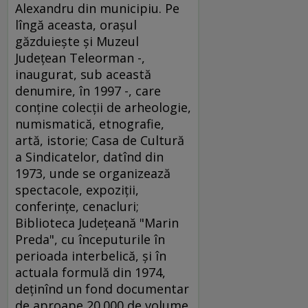
Alexandru din municipiu. Pe
lîngă aceasta, oraşul
găzduieşte şi Muzeul
Judeţean Teleorman -,
inaugurat, sub această
denumire, în 1997 -, care
conţine colecţii de arheologie,
numismatică, etnografie,
artă, istorie; Casa de Cultură
a Sindicatelor, datînd din
1973, unde se organizează
spectacole, expoziţii,
conferinţe, cenacluri;
Biblioteca Judeţeană "Marin
Preda", cu începuturile în
perioada interbelică, şi în
actuala formulă din 1974,
deţinînd un fond documentar
de aproape 20.000 de volume.