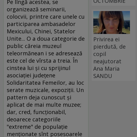
OCTOMBRIE
Pe lîngă acestea, se
organizează seminarii,
colocvii, printre care unele cu
participarea ambasadelor
Mexicului, Chinei, Statelor
Unite... O a doua categorie de
Privirea ei
public căreia muzeul
pierdută, de
teleormănean i se adresează
copil
este cel de vîrsta a treia. În
neajutorat
cinstea lui şi cu sprijinul
Ana Maria
asociaţiei judeţene
SANDU
Solidaritatea Femeilor, au loc
serate muzicale, expoziţii. Un
pattern deja cunoscut şi
aplicat de mai multe muzee;
dar, cred, funcţionabil,
deoarece categoriile
"extreme" de populaţie
menţionate sînt posesoarele