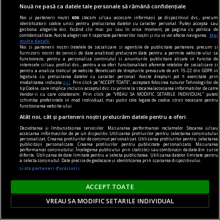
Nouă ne pasă ca datele tale personale să rămână confidențiale
Noi și partenerii noștri
606
stocăm și/sau accesăm informații pe dispozitivul dvs., precum
identificatorii cookie unici pentru prelucrarea datelor cu caracter personal. Puteți accepta sau
gestiona alegerile dvs. făcând clic mai jos sau în orice moment, pe pagina cu politica de
confidențialitate. Aceste alegeri vor fi raportate partenerilor noștri și nu vă vor afecta navigarea.
Mai
multe detalii
Noi si partenerii nostri (retelele de socializare si agentiile de publicitate partenere, precum si
furnizorii nostri de servicii de date analitice) prelucram date pentru a permite website-ului sa
functioneze, pentru a personaliza continutul si anunturile publicitare afisate in functie de
interesele si/sau profilul dvs., pentru a va oferi functionalitati aferente retelelor de socializare si
pentru a analiza traficul pe website. Beneficiati de drepturile prevazute de art. 15-22 din GDPR in
legatura cu prelucrarea datelor cu caracter personal. Aceste drepturi pot fi exercitate prin
modalitatea indicata
aici
. Prin click pe “ACCEPT TOATE”, acceptati folosirea tuturor Tehnologiilor de
tip Cookie, care implica inclusiv acceptul dvs. cu privire la stocarea/accesarea informatiilor de catre
Vendor-ii cu care colaboram. Prin click pe “VREAU SA MODIFIC SETARILE INDIVIDUAL” puteti
schimba preferintele in mod individual, mai putin cele legate de cookie strict necesare pentru
functionarea website-ului.
Atât noi, cât și partenerii noștri prelucrăm datele pentru a oferi:
literatura
Dezvoltarea și îmbunătățirea serviciilor. Măsurarea performanței reclamelor. Stocarea și/sau
accesarea informațiilor de pe un dispozitiv. Utilizarea profilurilor pentru selectarea conținutului
Clasicii literaturii în ediții de colecție
personalizat. Crearea profilurilor de conținut personalizat. Utilizarea profilurilor pentru selectarea
publicității personalizate. Crearea profilurilor pentru publicitate personalizată. Măsurarea
Portretul lui Dorian Gray rămâne același roman,
performanței conținutului. Înțelegerea publicului prin statistici sau combinații de date din surse
diferite. Utilizarea de date limitate pentru a selecta publicitatea. Utilizarea datelor limitate pentru
fie că îl citești într-o ediție simplă sau într-una
a selecta conținutul. Date precise de geolocație și identificarea prin scanarea dispozitivului.
Listă parteneri (furnizori)
legată elegant. Totuși, dacă ai ținut vreodată în
mână o carte bine făcută, știi că experiența nu
ACCEPT TOATE
este chiar aceeași.
VREAU SA MODIFIC SETARILE INDIVIDUAL