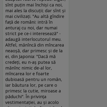
sînt puţin mai închişi ca noi,
mai ales la discuţii; dar sînt şi
mai civilizaţi. "Au altă gîndire
faţă de români: intră în
anturaj cu noi, dar numai
strict pe ce-i interesează" -
adaugă interlocutorul meu.
Altfel, mănîncă din mîncarea
neaoşă, dar primesc şi de la
ei, din Japonia: "Dacă mă
credeţi, eu n-aş putea să
mănînc nimic de-al lor,
mîncarea lor e foarte
dubioasă pentru un român,
iar băutura lor, pe care o
primesc la cutie, miroase a
păduchi". În privinţa
vestimentaţiei, au şi acolo