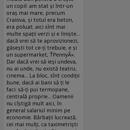
un copil: am stat şi într-un
oraş mai mare, precum
Craiova, şi totul era beton,
era poluat; aici sînt mai
multe spaţii verzi şi e linişte...
dacă vrei să te aprovizionezi,
găseşti tot ce-ţi trebuie, e şi
un supermarket, ŤPennyÂ».
Dar dacă vrei să ieşi undeva,
nu ai unde, nu există teatru,
cinema... La bloc, sînt condiţii
bune, dacă ai bani să ţi le
faci: să-ţi pui termopane,
centrală proprie... Oamenii
nu cîştigă mult aici, în
general salariul minim pe
economie. Bărbaţii lucrează,
cei mai mulţi, ca taximetrişti