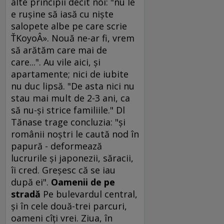
alte principii decît noi: "nu le
e ruşine să iasă cu nişte
salopete albe pe care scrie
ŤKoyoÂ». Nouă ne-ar fi, vrem
să arătăm care mai de
care...". Au vile aici, şi
apartamente; nici de iubite
nu duc lipsă. "De asta nici nu
stau mai mult de 2-3 ani, ca
să nu-şi strice familiile." Dl
Tănase trage concluzia: "şi
românii noştri le caută nod în
papură - deformează
lucrurile şi japonezii, săracii,
îi cred. Greşesc că se iau
după ei".
Oamenii de pe
stradă
Pe bulevardul central,
şi în cele două-trei parcuri,
oameni cîţi vrei. Ziua, în