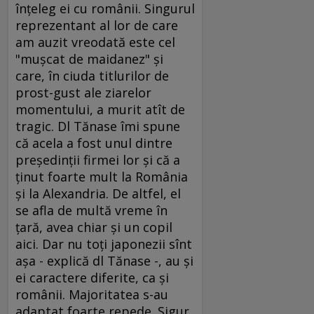
înţeleg ei cu românii. Singurul
reprezentant al lor de care
am auzit vreodată este cel
"muşcat de maidanez" şi
care, în ciuda titlurilor de
prost-gust ale ziarelor
momentului, a murit atît de
tragic. Dl Tănase îmi spune
că acela a fost unul dintre
preşedinţii firmei lor şi că a
ţinut foarte mult la România
şi la Alexandria. De altfel, el
se afla de multă vreme în
ţară, avea chiar şi un copil
aici. Dar nu toţi japonezii sînt
aşa - explică dl Tănase -, au şi
ei caractere diferite, ca şi
românii. Majoritatea s-au
adaptat foarte repede. Sigur,