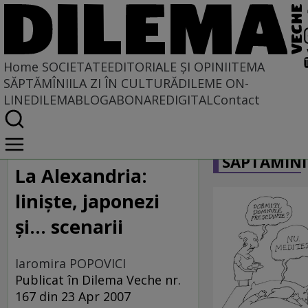
Home
SOCIETATE
EDITORIALE ȘI OPINII
TEMA
SĂPTĂMÎNII
LA ZI ÎN CULTURĂ
DILEME ON-
LINE
DILEMABLOG
ABONARE
DIGITAL
Contact
Home
CARICATU
Societate
SĂPTĂMÎNI
LA SINGULAR ȘI LA PLURAL
La Alexandria:
linişte, japonezi
şi... scenarii
Iaromira POPOVICI
Publicat în Dilema Veche nr.
167 din 23 Apr 2007