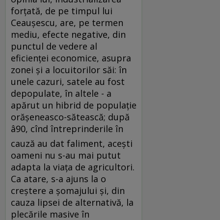
forţată, de pe timpul lui
Ceauşescu, are, pe termen
mediu, efecte negative, din
punctul de vedere al
eficienţei economice, asupra
zonei şi a locuitorilor săi: în
unele cazuri, satele au fost
depopulate, în altele - a
apărut un hibrid de populaţie
orăşeneasco-sătească; după
â90, cînd întreprinderile în
cauză au dat faliment, aceşti
oameni nu s-au mai putut
adapta la viaţa de agricultori.
Ca atare, s-a ajuns la o
creştere a şomajului şi, din
cauza lipsei de alternativă, la
plecările masive în