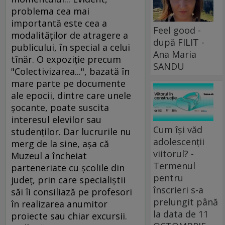
problema cea mai
importantă este cea a
Feel good -
modalităţilor de atragere a
după FILIT -
publicului, în special a celui
Ana Maria
tînăr. O expoziţie precum
SANDU
"Colectivizarea...", bazată în
mare parte pe documente
ale epocii, dintre care unele
şocante, poate suscita
interesul elevilor sau
Cum își văd
studenţilor. Dar lucrurile nu
adolescenții
merg de la sine, aşa că
viitorul? -
Muzeul a încheiat
Termenul
parteneriate cu şcolile din
pentru
judeţ, prin care specialiştii
înscrieri s-a
săi îi consiliază pe profesori
prelungit până
în realizarea anumitor
la data de 11
proiecte sau chiar excursii.