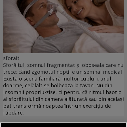
sforait
Sforăitul, somnul fragmentat și oboseala care nu
trece: când zgomotul nopții e un semnal medical
Există o scenă familiară multor cupluri: unul
doarme, celălalt se holbează la tavan. Nu din
insomnii propriu-zise, ci pentru că ritmul haotic
al sforăitului din camera alăturată sau din același
pat transformă noaptea într-un exercițiu de
răbdare.