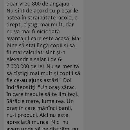
doar vreo 800 de angajaţi...
Nu sînt de acord cu plecările
astea în străinătate: acolo, e
drept, cîştigi mai mult, dar
nu va mai fi niciodată
avantajul care este acasă. Mai
bine să stai lîngă copii şi să
fii mai calculat: sînt şi-n
Alexandria salarii de 6-
7.000.000 de lei. Nu se merită
să cîştigi mai mult şi copiii să
fie ce-au ajuns astăzi." Doi
îndrăgostiţi: "Un oraş sărac,
în care trebuie să te limitezi.
Sărăcie mare, lume rea. Un
oraş în care mănînci banii,
nu-i produci. Aici nu este
apreciată munca. Nici nu
avem unde să ne distrăm: nu