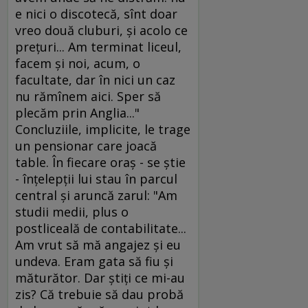
e nici o discotecă, sînt doar
vreo două cluburi, şi acolo ce
preţuri... Am terminat liceul,
facem şi noi, acum, o
facultate, dar în nici un caz
nu rămînem aici. Sper să
plecăm prin Anglia..."
Concluziile, implicite, le trage
un pensionar care joacă
table. În fiecare oraş - se ştie
- înţelepţii lui stau în parcul
central şi aruncă zarul: "Am
studii medii, plus o
postliceală de contabilitate...
Am vrut să mă angajez şi eu
undeva. Eram gata să fiu şi
măturător. Dar ştiţi ce mi-au
zis? Că trebuie să dau probă