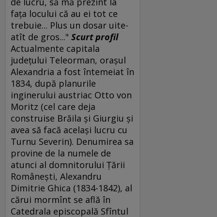
de lucru, să mă prezint la
faţa locului că au ei tot ce
trebuie... Plus un dosar uite-
atît de gros..."
Scurt profil
Actualmente capitala
judeţului Teleorman, oraşul
Alexandria a fost întemeiat în
1834, după planurile
inginerului austriac Otto von
Moritz (cel care deja
construise Brăila şi Giurgiu şi
avea să facă acelaşi lucru cu
Turnu Severin). Denumirea sa
provine de la numele de
atunci al domnitorului Ţării
Româneşti, Alexandru
Dimitrie Ghica (1834-1842), al
cărui mormînt se află în
Catedrala episcopală Sfîntul