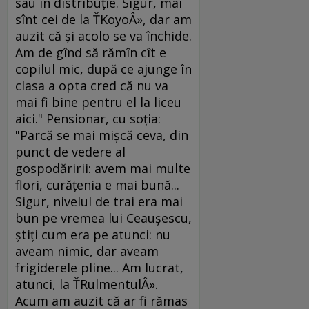
sau în distribuţie. Sigur, mai
sînt cei de la ŤKoyoÂ», dar am
auzit că şi acolo se va închide.
Am de gînd să rămîn cît e
copilul mic, după ce ajunge în
clasa a opta cred că nu va
mai fi bine pentru el la liceu
aici." Pensionar, cu soţia:
"Parcă se mai mişcă ceva, din
punct de vedere al
gospodăririi: avem mai multe
flori, curăţenia e mai bună...
Sigur, nivelul de trai era mai
bun pe vremea lui Ceauşescu,
ştiţi cum era pe atunci: nu
aveam nimic, dar aveam
frigiderele pline... Am lucrat,
atunci, la ŤRulmentulÂ».
Acum am auzit că ar fi rămas