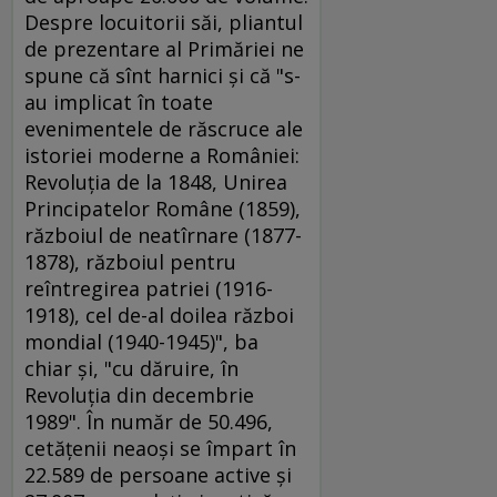
Despre locuitorii săi, pliantul
de prezentare al Primăriei ne
spune că sînt harnici şi că "s-
au implicat în toate
evenimentele de răscruce ale
istoriei moderne a României:
Revoluţia de la 1848, Unirea
Principatelor Române (1859),
războiul de neatîrnare (1877-
1878), războiul pentru
reîntregirea patriei (1916-
1918), cel de-al doilea război
mondial (1940-1945)", ba
chiar şi, "cu dăruire, în
Revoluţia din decembrie
1989". În număr de 50.496,
cetăţenii neaoşi se împart în
22.589 de persoane active şi