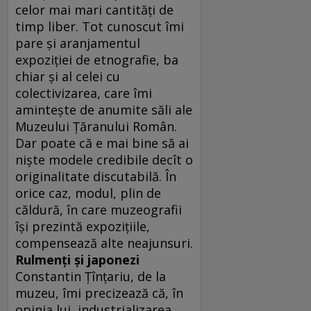
celor mai mari cantităţi de
timp liber. Tot cunoscut îmi
pare şi aranjamentul
expoziţiei de etnografie, ba
chiar şi al celei cu
colectivizarea, care îmi
aminteşte de anumite săli ale
Muzeului Ţăranului Român.
Dar poate că e mai bine să ai
nişte modele credibile decît o
originalitate discutabilă. În
orice caz, modul, plin de
căldură, în care muzeografii
îşi prezintă expoziţiile,
compensează alte neajunsuri.
Rulmenţi şi japonezi
Constantin Ţînţariu, de la
muzeu, îmi precizează că, în
opinia lui, industrializarea