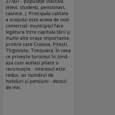
27.907 - populaţie inactivă
(elevi, studenţi, pensionari,
casnice...). Principala calitate
a oraşului este aceea de nod
comercial: municipiul face
legătura între capitala ţării şi
multe alte oraşe importante,
printre care Craiova, Piteşti,
Tîrgovişte, Timişoara. În ceea
ce priveşte turismul în zonă -
aşa cum acelaşi pliant o
recunoaşte - interesul este
redus, iar numărul de
hoteluri şi pensiuni - destul
de mic.