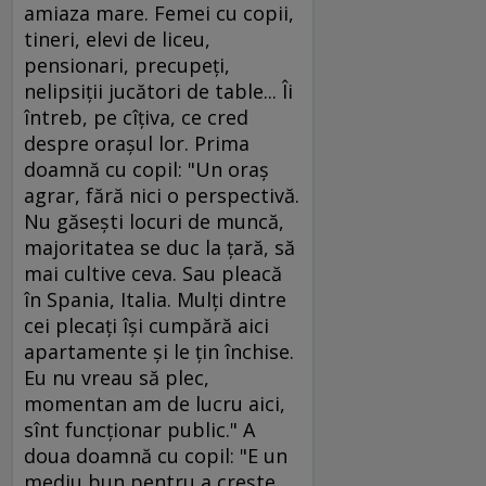
amiaza mare. Femei cu copii,
tineri, elevi de liceu,
pensionari, precupeţi,
nelipsiţii jucători de table... Îi
întreb, pe cîţiva, ce cred
despre oraşul lor. Prima
doamnă cu copil: "Un oraş
agrar, fără nici o perspectivă.
Nu găseşti locuri de muncă,
majoritatea se duc la ţară, să
mai cultive ceva. Sau pleacă
în Spania, Italia. Mulţi dintre
cei plecaţi îşi cumpără aici
apartamente şi le ţin închise.
Eu nu vreau să plec,
momentan am de lucru aici,
sînt funcţionar public." A
doua doamnă cu copil: "E un
mediu bun pentru a creşte