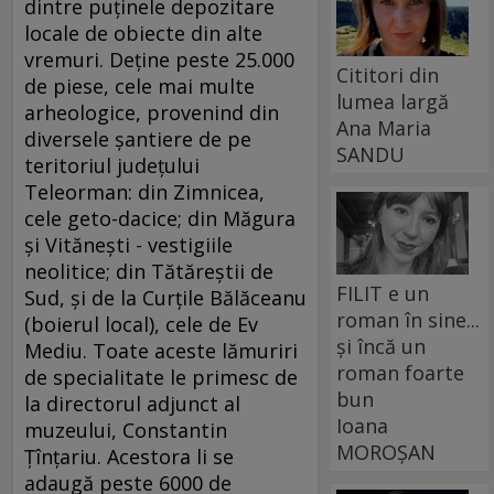
dintre puţinele depozitare
locale de obiecte din alte
vremuri. Deţine peste 25.000
Cititori din
de piese, cele mai multe
lumea largă
arheologice, provenind din
Ana Maria
diversele şantiere de pe
SANDU
teritoriul judeţului
Teleorman: din Zimnicea,
cele geto-dacice; din Măgura
şi Vităneşti - vestigiile
neolitice; din Tătăreştii de
FILIT e un
Sud, şi de la Curţile Bălăceanu
roman în sine...
(boierul local), cele de Ev
și încă un
Mediu. Toate aceste lămuriri
roman foarte
de specialitate le primesc de
bun
la directorul adjunct al
Ioana
muzeului, Constantin
MOROȘAN
Ţînţariu. Acestora li se
adaugă peste 6000 de