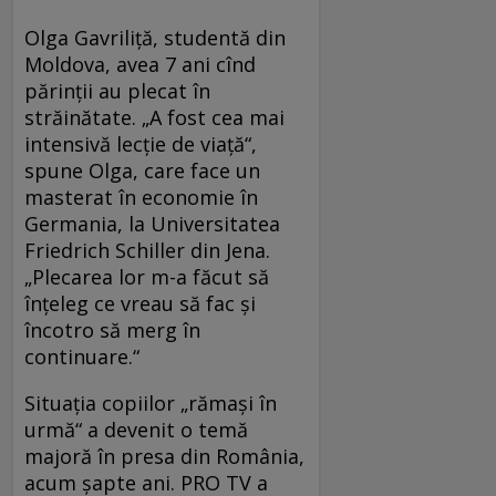
Olga Gavriliţă, studentă din
Moldova, avea 7 ani cînd
părinţii au plecat în
străinătate. „A fost cea mai
intensivă lecţie de viaţă“,
spune Olga, care face un
masterat în economie în
Germania, la Universitatea
Friedrich Schiller din Jena.
„Plecarea lor m-a făcut să
înţeleg ce vreau să fac şi
încotro să merg în
continuare.“
Situaţia copiilor „rămaşi în
urmă“ a devenit o temă
majoră în presa din România,
acum şapte ani. PRO TV a