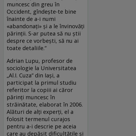
muncesc din greu în
Occident, gîndeşte-te bine
înainte de a-i numi
«abandonaţi» şi a le învinovăţi
părinţii. S-ar putea să nu ştii
despre ce vorbeşti, să nu ai
toate detaliile.“
Adrian Lupu, profesor de
sociologie la Universitatea
„Al.I. Cuza“ din Iaşi, a
participat la primul studiu
referitor la copiii ai căror
părinţi muncesc în
străinătate, elaborat în 2006.
Alături de alţi experţi, el a
folosit termenul curajos
pentru a-i descrie pe aceia
care au depăşit dificultăţile şi