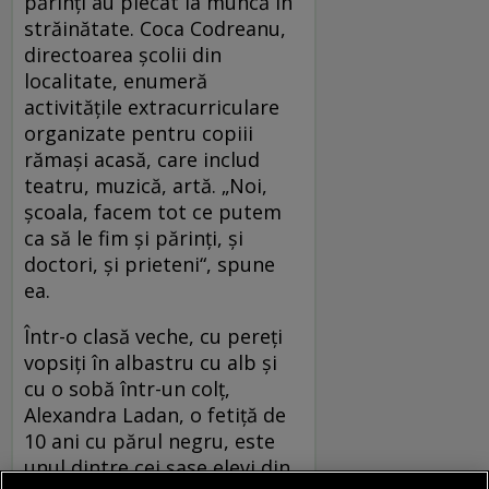
părinţi au plecat la muncă în
străinătate. Coca Codreanu,
directoarea şcolii din
localitate, enumeră
activităţile extracurriculare
organizate pentru copiii
rămaşi acasă, care includ
teatru, muzică, artă. „Noi,
şcoala, facem tot ce putem
ca să le fim şi părinţi, şi
doctori, şi prieteni“, spune
ea.
Într-o clasă veche, cu pereţi
vopsiţi în albastru cu alb şi
cu o sobă într-un colţ,
Alexandra Ladan, o fetiţă de
10 ani cu părul negru, este
unul dintre cei şase elevi din