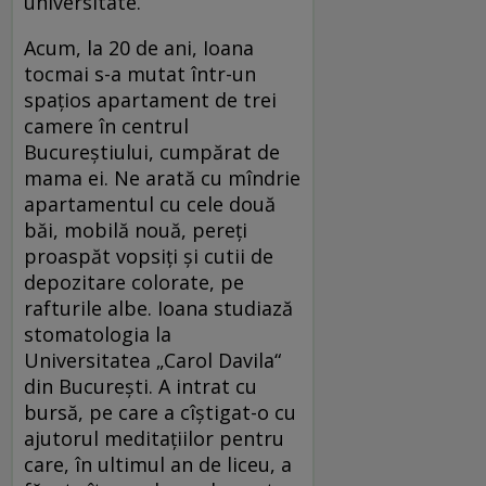
universitate.
Acum, la 20 de ani, Ioana
tocmai s-a mutat într-un
spaţios apartament de trei
camere în centrul
Bucureştiului, cumpărat de
mama ei. Ne arată cu mîndrie
apartamentul cu cele două
băi, mobilă nouă, pereţi
proaspăt vopsiţi şi cutii de
depozitare colorate, pe
rafturile albe. Ioana studiază
stomatologia la
Universitatea „Carol Davila“
din Bucureşti. A intrat cu
bursă, pe care a cîştigat-o cu
ajutorul meditaţiilor pentru
care, în ultimul an de liceu, a