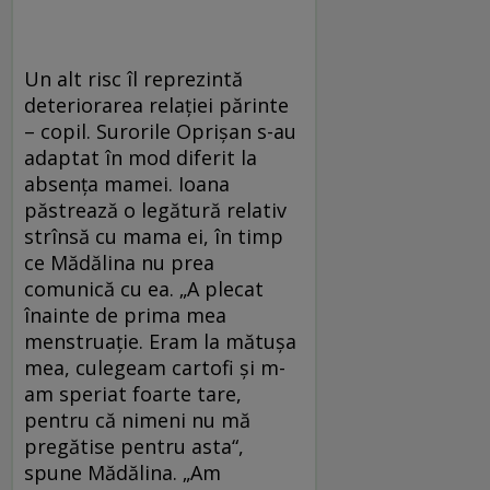
Un alt risc îl reprezintă
deteriorarea relaţiei părinte
– copil. Surorile Oprişan s-au
adaptat în mod diferit la
absenţa mamei. Ioana
păstrează o legătură relativ
strînsă cu mama ei, în timp
ce Mădălina nu prea
comunică cu ea. „A plecat
înainte de prima mea
menstruaţie. Eram la mătuşa
mea, culegeam cartofi şi m-
am speriat foarte tare,
pentru că nimeni nu mă
pregătise pentru asta“,
spune Mădălina. „Am