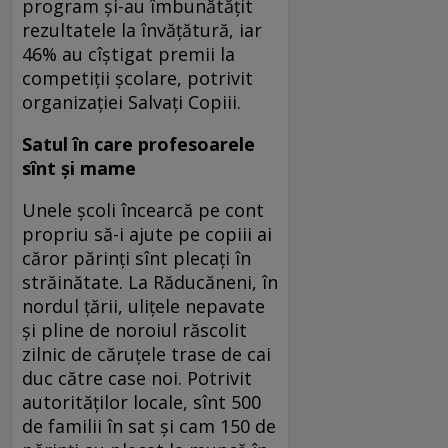
program şi-au îmbunătăţit
rezultatele la învăţătură, iar
46% au cîştigat premii la
competiţii şcolare, potrivit
organizaţiei Salvaţi Copiii.
Satul în care profesoarele
sînt şi mame
Unele şcoli încearcă pe cont
propriu să-i ajute pe copiii ai
căror părinţi sînt plecaţi în
străinătate. La Răducăneni, în
nordul ţării, uliţele nepavate
şi pline de noroiul răscolit
zilnic de căruţele trase de cai
duc către case noi. Potrivit
autorităţilor locale, sînt 500
de familii în sat şi cam 150 de