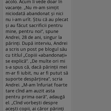
acolo. Acum îi vede doar în
vacanţe. „Nu m-am simţit
niciodată abandonat şi nici
nu i-am urît. Ştiu că au plecat
şi au făcut sacrificii pentru
mine, pentru noi“, spune
Andrei, 28 de ani, singur la
părinţi. După interviu, Andrei
a scris un post pe blogul său
cu titlul „Copiii «abandonaţi»
se explică“. „De multe ori mi
s-a spus că, dacă părinţii mei
m-ar fi iubit, nu ar fi putut să
suporte despărţirea“, scria
Andrei. „M-am înfuriat foarte
tare cînd am auzit asta
pentru prima oară“, adaugă
el. „Cînd vorbeşti despre
aceşti copii, ai căror părinţi