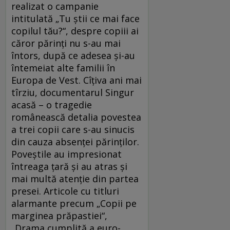
realizat o campanie
intitulată „Tu ştii ce mai face
copilul tău?“, despre copiii ai
căror părinţi nu s-au mai
întors, după ce adesea şi-au
întemeiat alte familii în
Europa de Vest. Cîţiva ani mai
tîrziu, documentarul Singur
acasă – o tragedie
românească detalia povestea
a trei copii care s-au sinucis
din cauza absenţei părinţilor.
Poveştile au impresionat
întreaga ţară şi au atras şi
mai multă atenţie din partea
presei. Articole cu titluri
alarmante precum „Copii pe
marginea prăpastiei“,
„Drama cumplită a euro-