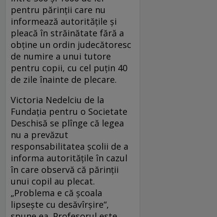
pentru părinţii care nu
informează autorităţile şi
pleacă în străinătate fără a
obţine un ordin judecătoresc
de numire a unui tutore
pentru copii, cu cel puţin 40
de zile înainte de plecare.
Victoria Nedelciu de la
Fundaţia pentru o Societate
Deschisă se plînge că legea
nu a prevăzut
responsabilitatea şcolii de a
informa autorităţile în cazul
în care observă că părinţii
unui copil au plecat.
„Problema e că şcoala
lipseşte cu desăvîrşire“,
spune ea. Profesorul este