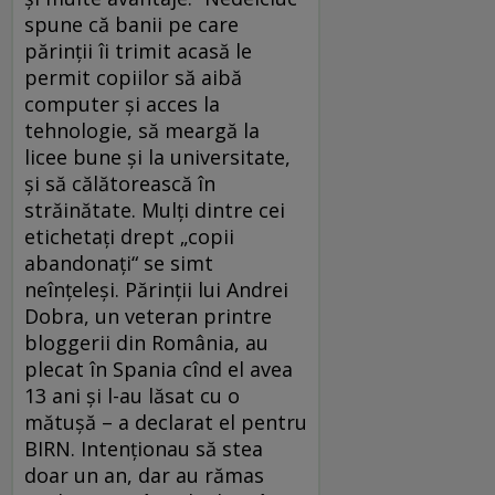
spune că banii pe care
părinţii îi trimit acasă le
permit copiilor să aibă
computer şi acces la
tehnologie, să meargă la
licee bune şi la universitate,
şi să călătorească în
străinătate. Mulţi dintre cei
etichetaţi drept „copii
abandonaţi“ se simt
neînţeleşi. Părinţii lui Andrei
Dobra, un veteran printre
bloggerii din România, au
plecat în Spania cînd el avea
13 ani şi l-au lăsat cu o
mătuşă – a declarat el pentru
BIRN. Intenţionau să stea
doar un an, dar au rămas