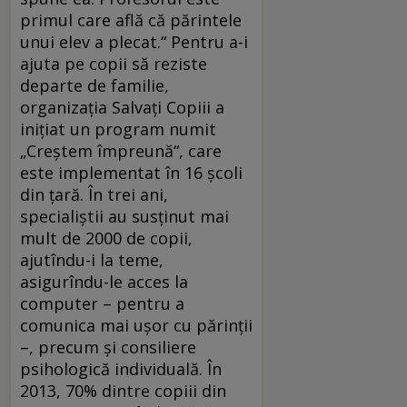
primul care află că părintele
unui elev a plecat.“ Pentru a-i
ajuta pe copii să reziste
departe de familie,
organizaţia Salvaţi Copiii a
iniţiat un program numit
„Creştem împreună“, care
este implementat în 16 şcoli
din ţară. În trei ani,
specialiştii au susţinut mai
mult de 2000 de copii,
ajutîndu-i la teme,
asigurîndu-le acces la
computer – pentru a
comunica mai uşor cu părinţii
–, precum şi consiliere
psihologică individuală. În
2013, 70% dintre copiii din