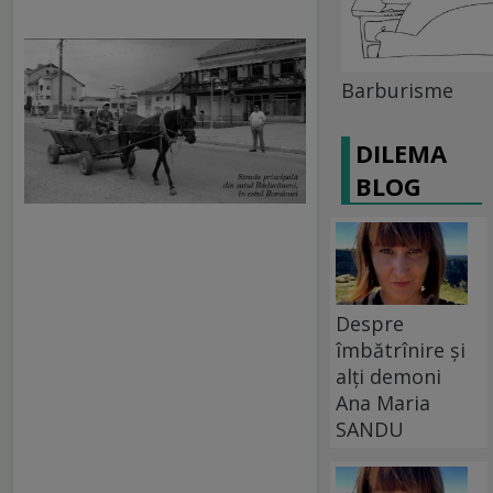
Barburisme
DILEMA
BLOG
Despre
îmbătrînire și
alți demoni
Ana Maria
SANDU