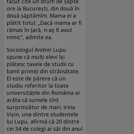
făcut cîte un drum de şapte
ore la Bucureşti, din două în
două săptămîni. Mama ei a
plătit totul. „Dacă mama ar fi
rămas în ţară, n-aş fi avut
nimic“, admite ea.
Sociologul Andrei Lupu
spune că mulţi elevi îşi
plătesc taxele de studii cu
banii primiţi din străinătate.
El este de părere că un
studiu referitor la toate
universităţile din România ar
arăta că sumele sînt
surprinzător de mari. Irina
Vişin, una dintre studentele
lui Lupu, afirmă că 20 dintre
cei 34 de colegi ai săi din anul