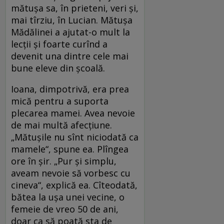
mătuşa sa, în prieteni, veri şi,
mai tîrziu, în Lucian. Mătuşa
Mădălinei a ajutat-o mult la
lecţii şi foarte curînd a
devenit una dintre cele mai
bune eleve din şcoală.
Ioana, dimpotrivă, era prea
mică pentru a suporta
plecarea mamei. Avea nevoie
de mai multă afecţiune.
„Mătuşile nu sînt niciodată ca
mamele“, spune ea. Plîngea
ore în şir. „Pur şi simplu,
aveam nevoie să vorbesc cu
cineva“, explică ea. Cîteodată,
bătea la uşa unei vecine, o
femeie de vreo 50 de ani,
doar ca să poată sta de