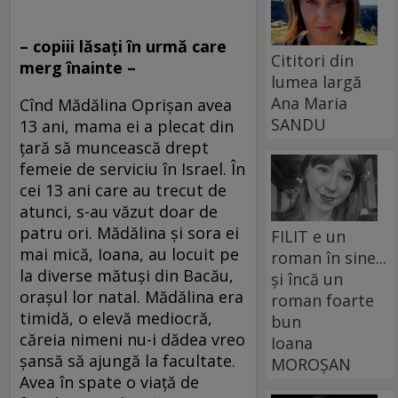
– copiii lăsaţi în urmă care
Cititori din
merg înainte –
lumea largă
Ana Maria
Cînd Mădălina Oprişan avea
SANDU
13 ani, mama ei a plecat din
ţară să muncească drept
femeie de serviciu în Israel. În
cei 13 ani care au trecut de
atunci, s-au văzut doar de
patru ori. Mădălina şi sora ei
FILIT e un
mai mică, Ioana, au locuit pe
roman în sine...
la diverse mătuşi din Bacău,
și încă un
oraşul lor natal. Mădălina era
roman foarte
timidă, o elevă mediocră,
bun
căreia nimeni nu-i dădea vreo
Ioana
şansă să ajungă la facultate.
MOROȘAN
Avea în spate o viaţă de