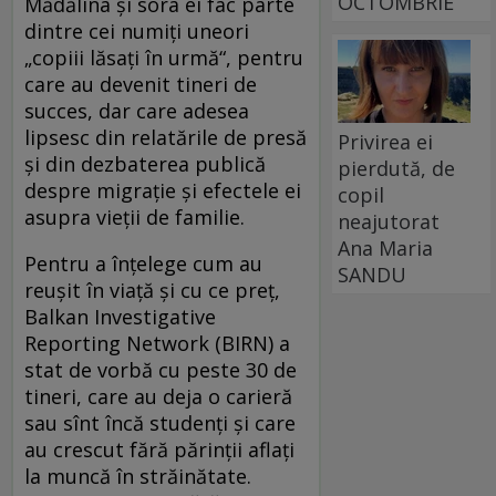
OCTOMBRIE
Mădălina şi sora ei fac parte
dintre cei numiţi uneori
„copiii lăsaţi în urmă“, pentru
care au devenit tineri de
succes, dar care adesea
lipsesc din relatările de presă
Privirea ei
şi din dezbaterea publică
pierdută, de
despre migraţie şi efectele ei
copil
asupra vieţii de familie.
neajutorat
Ana Maria
Pentru a înţelege cum au
SANDU
reuşit în viaţă şi cu ce preţ,
Balkan Investigative
Reporting Network (BIRN) a
stat de vorbă cu peste 30 de
tineri, care au deja o carieră
sau sînt încă studenţi şi care
au crescut fără părinţii aflaţi
la muncă în străinătate.