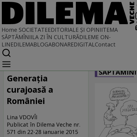
Home
SOCIETATE
EDITORIALE ȘI OPINII
TEMA
SĂPTĂMÎNII
LA ZI ÎN CULTURĂ
DILEME ON-
LINE
DILEMABLOG
ABONARE
DIGITAL
Contact
Home
CARICATU
Societate
SĂPTĂMÎNI
LA SINGULAR ȘI LA PLURAL
Generaţia
curajoasă a
României
Lina VDOVÎI
Publicat în Dilema Veche nr.
571 din 22-28 ianuarie 2015