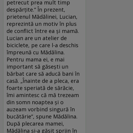
petrecut prea mult timp
despărţite.“ În prezent,
prietenul Mădălinei, Lucian,
reprezintă un motiv în plus
de conflict între ea şi mamă.
Lucian are un atelier de
biciclete, pe care l-a deschis
împreună cu Mădălina.
Pentru mama ei, e mai
important să găseşti un
bărbat care să aducă bani în
casă. „Înainte de a pleca, era
foarte speriată de sărăcie,
îmi amintesc că mă trezeam
din somn noaptea şi o
auzeam vorbind singură în
bucătărie“, spune Mădălina.
După plecarea mamei,
Mădălina şi-a găsit sprjin în