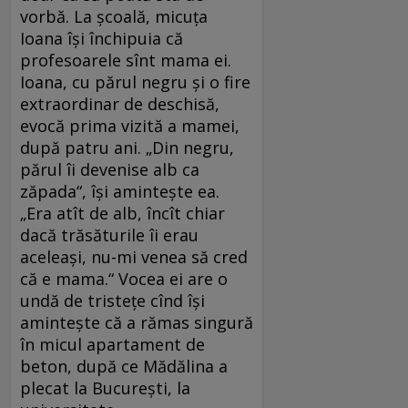
vorbă. La şcoală, micuţa
Ioana îşi închipuia că
profesoarele sînt mama ei.
Ioana, cu părul negru şi o fire
extraordinar de deschisă,
evocă prima vizită a mamei,
după patru ani. „Din negru,
părul îi devenise alb ca
zăpada“, îşi aminteşte ea.
„Era atît de alb, încît chiar
dacă trăsăturile îi erau
aceleaşi, nu-mi venea să cred
că e mama.“ Vocea ei are o
undă de tristeţe cînd îşi
aminteşte că a rămas singură
în micul apartament de
beton, după ce Mădălina a
plecat la Bucureşti, la