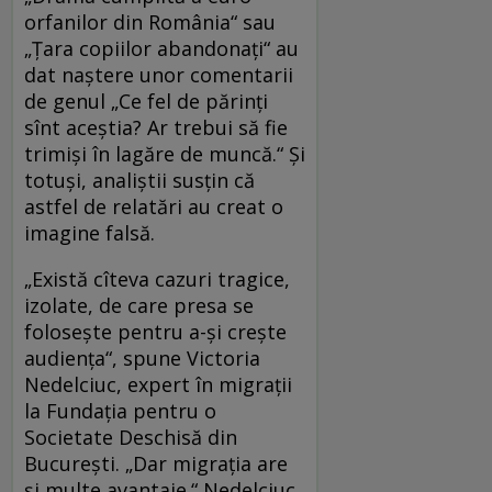
orfanilor din România“ sau
„Ţara copiilor abandonaţi“ au
dat naştere unor comentarii
de genul „Ce fel de părinţi
sînt aceştia? Ar trebui să fie
trimişi în lagăre de muncă.“ Şi
totuşi, analiştii susţin că
astfel de relatări au creat o
imagine falsă.
„Există cîteva cazuri tragice,
izolate, de care presa se
foloseşte pentru a-şi creşte
audienţa“, spune Victoria
Nedelciuc, expert în migraţii
la Fundaţia pentru o
Societate Deschisă din
Bucureşti. „Dar migraţia are
şi multe avantaje.“ Nedelciuc