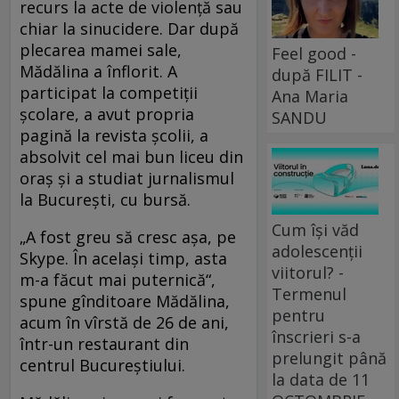
recurs la acte de violenţă sau
chiar la sinucidere. Dar după
plecarea mamei sale,
Feel good -
Mădălina a înflorit. A
după FILIT -
participat la competiţii
Ana Maria
şcolare, a avut propria
SANDU
pagină la revista şcolii, a
absolvit cel mai bun liceu din
oraş şi a studiat jurnalismul
la Bucureşti, cu bursă.
Cum își văd
„A fost greu să cresc aşa, pe
adolescenții
Skype. În acelaşi timp, asta
viitorul? -
m-a făcut mai puternică“,
Termenul
spune gînditoare Mădălina,
pentru
acum în vîrstă de 26 de ani,
înscrieri s-a
într-un restaurant din
prelungit până
centrul Bucureştiului.
la data de 11