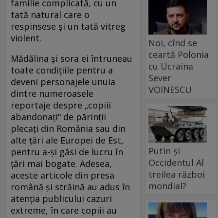
familie complicată, cu un
tată natural care o
respinsese şi un tată vitreg
violent.
Noi, cînd se
ceartă Polonia
Mădălina şi sora ei întruneau
cu Ucraina
toate condiţiile pentru a
Sever
deveni personajele unuia
VOINESCU
dintre numeroasele
reportaje despre „copiii
abandonaţi“ de părinţii
plecaţi din România sau din
alte ţări ale Europei de Est,
Putin și
pentru a-şi găsi de lucru în
Occidentul Al
ţări mai bogate. Adesea,
treilea război
aceste articole din presa
mondial?
română şi străină au adus în
atenţia publicului cazuri
extreme, în care copiii au