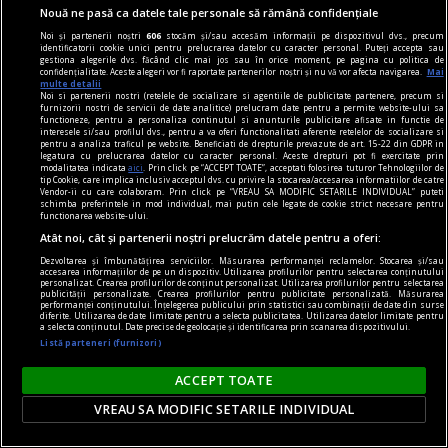
clasă ai căror părinţi sînt
Nouă ne pasă ca datele tale personale să rămână confidențiale
plecaţi. Mama Alexandrei a
Noi și partenerii noștri
606
stocăm și/sau accesăm informații pe dispozitivul dvs., precum
plecat în Italia cînd fetiţa
identificatorii cookie unici pentru prelucrarea datelor cu caracter personal. Puteți accepta sau
gestiona alegerile dvs. făcând clic mai jos sau în orice moment, pe pagina cu politica de
avea şapte luni. Cele două
confidențialitate. Aceste alegeri vor fi raportate partenerilor noștri și nu vă vor afecta navigarea.
Mai
multe detalii
sînt prietene pe Facebook.
Noi si partenerii nostri (retelele de socializare si agentiile de publicitate partenere, precum si
furnizorii nostri de servicii de date analitice) prelucram date pentru a permite website-ului sa
Aşa a aflat Alexandra că
functioneze, pentru a personaliza continutul si anunturile publicitare afisate in functie de
interesele si/sau profilul dvs., pentru a va oferi functionalitati aferente retelelor de socializare si
mama ei este bine şi că are o
pentru a analiza traficul pe website. Beneficiati de drepturile prevazute de art. 15-22 din GDPR in
legatura cu prelucrarea datelor cu caracter personal. Aceste drepturi pot fi exercitate prin
altă familie. „Postează
modalitatea indicata
aici
. Prin click pe “ACCEPT TOATE”, acceptati folosirea tuturor Tehnologiilor de
tip Cookie, care implica inclusiv acceptul dvs. cu privire la stocarea/accesarea informatiilor de catre
filmuleţe cu bebeluşul“,
Vendor-ii cu care colaboram. Prin click pe “VREAU SA MODIFIC SETARILE INDIVIDUAL” puteti
schimba preferintele in mod individual, mai putin cele legate de cookie strict necesare pentru
spune Alexandra. Cîteodată,
functionarea website-ului.
Atât noi, cât și partenerii noștri prelucrăm datele pentru a oferi:
duminica, vorbesc pe
Dezvoltarea și îmbunătățirea serviciilor. Măsurarea performanței reclamelor. Stocarea și/sau
Facebook. Dar mama ei nu o
accesarea informațiilor de pe un dispozitiv. Utilizarea profilurilor pentru selectarea conținutului
personalizat. Crearea profilurilor de conținut personalizat. Utilizarea profilurilor pentru selectarea
cheamă niciodată. Nici măcar
publicității personalizate. Crearea profilurilor pentru publicitate personalizată. Măsurarea
performanței conținutului. Înțelegerea publicului prin statistici sau combinații de date din surse
de ziua ei de naştere.
diferite. Utilizarea de date limitate pentru a selecta publicitatea. Utilizarea datelor limitate pentru
a selecta conținutul. Date precise de geolocație și identificarea prin scanarea dispozitivului.
Alexandra, care locuieşte cu
Listă parteneri (furnizori)
tatăl ei şi cu bunicii,
ACCEPT TOATE
izbucneşte în lacrimi. Cu
cîteva luni în urmă, mama
VREAU SA MODIFIC SETARILE INDIVIDUAL
Alexandrei a venit în vizită în