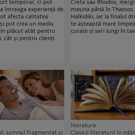
ort temporar, ci pot
Creta sau Rhodos, mergi
ța întreaga experiență de
mașina până în Thassos
pot afecta calitatea
Halkidiki, iar la finalul 
 și pot crea un mediu
te așteaptă mare limped
in plăcut atât pentru
curate și seri lungi în ta
, cât și pentru clienți.
literatura
ul, somnul fragmentat și
Clasicii literaturii în ediți