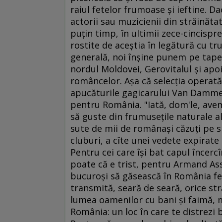
raiul fetelor frumoase şi ieftine. Dac
actorii sau muzicienii din străinăt
puţin timp, în ultimii zece-cincisp
rostite de aceştia în legătură cu tr
generală, noi înşine punem pe tapet
nordul Moldovei, Gerovitalul şi apoi,
româncelor. Aşa că selecţia operat
apucăturile gagicarului Van Damme a
pentru România. "Iată, dom'le, avem 
să guste din frumuseţile naturale ale 
sute de mii de românaşi căzuţi pe sp
cluburi, a cîte unei vedete expirate
Pentru cei care îşi bat capul încerc
poate că e trist, pentru Armand Assa
bucuroşi să găsească în România fet
transmită, seară de seară, orice s
lumea oamenilor cu bani şi faimă, 
România: un loc în care te distrezi 