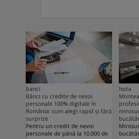
banci
hota
Bănci cu credite de nevoi
Monteaz
personale 100% digitale în
profesi
România: cum alegi rapid și fără
mirosur
surprize
bucătăr
Pentru un credit de nevoi
Mirosur
personale de până la 10.000 de
bucătăr