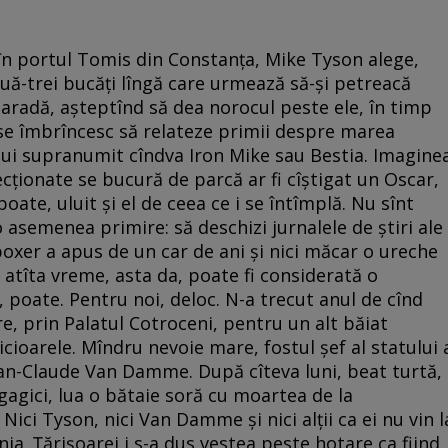
în portul Tomis din Constanţa, Mike Tyson alege,
ouă-trei bucăţi lîngă care urmează să-şi petreacă
paradă, aşteptînd să dea norocul peste ele, în timp
r se îmbrîncesc să relateze primii despre marea
lui supranumit cîndva Iron Mike sau Bestia. Imagine
lecţionate se bucură de parcă ar fi cîştigat un Oscar,
ate, uluit şi el de ceea ce i se întîmplă. Nu sînt
o asemenea primire: să deschizi jurnalele de ştiri ale
boxer a apus de un car de ani şi nici măcar o ureche
 atîta vreme, asta da, poate fi considerată o
poate. Pentru noi, deloc. N-a trecut anul de cînd
e, prin Palatul Cotroceni, pentru un alt băiat
icioarele. Mîndru nevoie mare, fostul şef al statului 
Jean-Claude Van Damme. După cîteva luni, beat turtă,
gici, lua o bătaie soră cu moartea de la
ici Tyson, nici Van Damme şi nici alţii ca ei nu vin l
ia. Ţărişoarei i s-a dus vestea peste hotare ca fiind