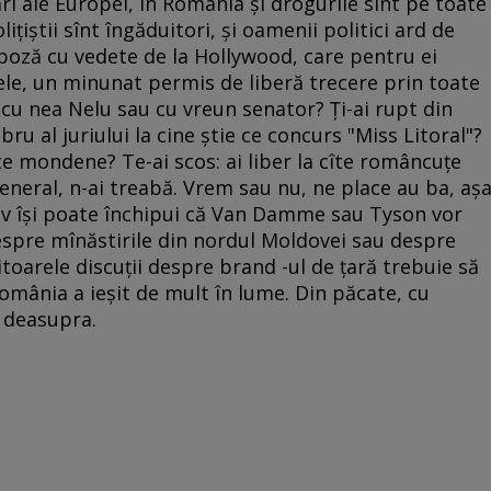
ri ale Europei, în România şi drogurile sînt pe toate
liţiştii sînt îngăduitori, şi oamenii politici ard de
poză cu vedete de la Hollywood, care pentru ei
ele, un minunat permis de liberă trecere prin toate
 cu nea Nelu sau cu vreun senator? Ţi-ai rupt din
ru al juriului la cine ştie ce concurs "Miss Litoral"?
te mondene? Te-ai scos: ai liber la cîte româncuţe
 general, n-ai treabă. Vrem sau nu, ne place au ba, aş
v îşi poate închipui că Van Damme sau Tyson vor
despre mînăstirile din nordul Moldovei sau despre
itoarele discuţii despre brand -ul de ţară trebuie să
omânia a ieşit de mult în lume. Din păcate, cu
 deasupra.