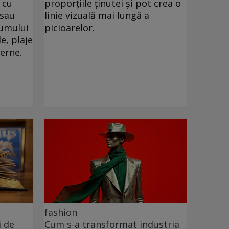
 cu
proporțiile ținutei și pot crea o
 sau
linie vizuală mai lungă a
drumului
picioarelor.
e, plaje
verne.
fashion
i de
Cum s-a transformat industria