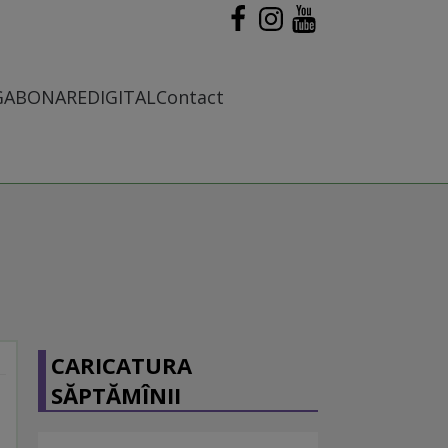
G
ABONARE
DIGITAL
Contact
CARICATURA
SĂPTĂMÎNII