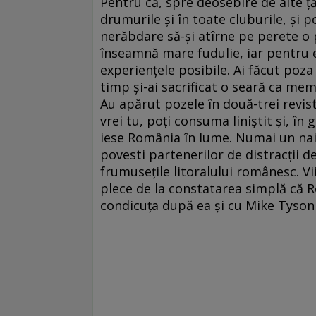
Pentru că, spre deosebire de alte ţă
drumurile şi în toate cluburile, şi po
nerăbdare să-şi atîrne pe perete o 
înseamnă mare fudulie, iar pentru 
experienţele posibile. Ai făcut poza
timp şi-ai sacrificat o seară ca memb
Au apărut pozele în două-trei revis
vrei tu, poţi consuma liniştit şi, în
iese România în lume. Numai un nai
povesti partenerilor de distracţii 
frumuseţile litoralului românesc. Vi
plece de la constatarea simplă că R
condicuţa după ea şi cu Mike Tyson