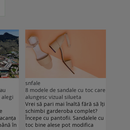
snfale
sau
8 modele de sandale cu toc care
 alegi
alungesc vizual silueta
Vrei să pari mai înaltă fără să îți
e
schimbi garderoba complet?
vacanța
Începe cu pantofii. Sandalele cu
până în
toc bine alese pot modifica