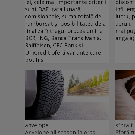
lei, cele mai importante criterii
disconf
sunt DAE, rata lunară,
influen
comisioanele, suma totală de
lucru, 
rambursat și posibilitatea de a
aerului
finaliza întregul proces online.
mai puț
BCR, ING, Banca Transilvania,
angajați
Raiffeisen, CEC Bank și
UniCredit oferă variante care
pot fi s
anvelope
sforait
Anvelope all season în oraș:
Sforăit