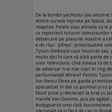
De la bordul yachtului său ancorat 
dintre curvele înşirate pe faleză, d
noaptea. Fetele stau aliniate ca la 
ce reporterii tuturor televiziunilo
debarcare pe plaiurile noastre a ce
e de rîsu'- plînsu': prostituatele se
Tyson zîmbeşte uşor încurcat sau, po
multe ţări în care să aibă parte de 
unor televiziuni, cînd steaua ta de 
de adversar n-ai mai rupt în ring de
performanţă! Mirare? Pentru Tyson, 
Ion Iliescu făcea pe gazda primitoar
specializat în dat cu pumnul şi cu p
făcut poze şi declaraţii la braţ cu 
marele Van Damme, pus pe agăţat ga
bodyguarzii unui club bucureştean. N
plesneală să-şi facă de cap în Român