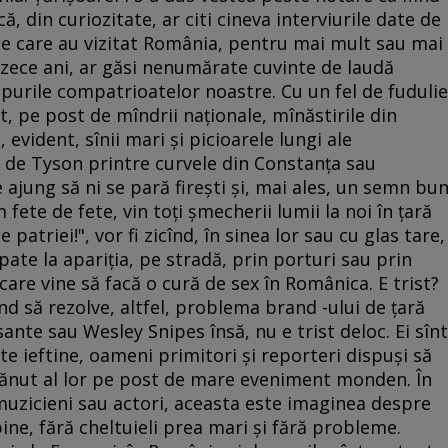
ă, din curiozitate, ar citi cineva interviurile date de
ate care au vizitat România, pentru mai mult sau mai
rezece ani, ar găsi nenumărate cuvinte de laudă
upurile compatrioatelor noastre. Cu un fel de fudulie
, pe post de mîndrii naţionale, mînăstirile din
 evident, sînii mari şi picioarele lungi ale
ă de Tyson printre curvele din Constanţa sau
jung să ni se pară fireşti şi, mai ales, un semn bu
fete de fete, vin toţi şmecherii lumii la noi în ţară
patriei!", vor fi zicînd, în sinea lor sau cu glas tare,
ate la apariţia, pe stradă, prin porturi sau prin
 care vine să facă o cură de sex în Românica. E trist?
înd să rezolve, altfel, problema brand -ului de ţară
nte sau Wesley Snipes însă, nu e trist deloc. Ei sînt
e ieftine, oameni primitori şi reporteri dispuşi să
trănut al lor pe post de mare eveniment monden. În
muzicieni sau actori, aceasta este imaginea despre
bine, fără cheltuieli prea mari şi fără probleme.