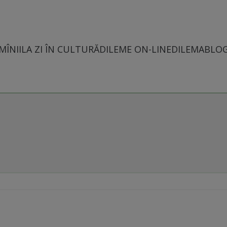
MÎNII
LA ZI ÎN CULTURĂ
DILEME ON-LINE
DILEMABLO