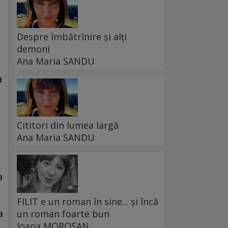
Despre îmbătrînire și alți
demoni
Ana Maria SANDU
a
Cititori din lumea largă
Ana Maria SANDU
a
FILIT e un roman în sine... și încă
a
un roman foarte bun
Ioana MOROȘAN