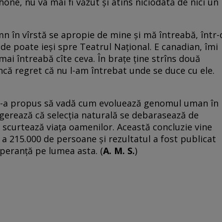
ne, nu va mai fi văzut şi atins niciodată de nici un
n în vîrstă se apropie de mine și mă întreabă, într-
de poate ieși spre Teatrul Național. E canadian, îmi
mai întreabă cîte ceva. În brațe ține strîns două
 Încă regret că nu l-am întrebat unde se duce cu ele.
și-a propus să vadă cum evoluează genomul uman în
gerează că selecția naturală se debarasează de
scurtează viața oamenilor. Această concluzie vine
 a 215.000 de persoane și rezultatul a fost publicat
 speranță pe lumea asta. (
A. M. S.
)