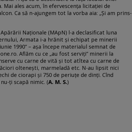
. Mai ales acum, în efervescența licitației de
con. Ca să n-ajungem tot la vorba aia: „Și am prins-
părării Naționale (MApN) l-a declasificat luna
ernului, Armata i-a hrănit şi echipat pe minerii
 iunie 1990“ – așa începe materialul semnat de
ne.ro. Aflăm cu ce „au fost serviți“ minerii la
nserve cu carne de vită şi tot atîtea cu carne de
ăciori olteneşti, marmeladă etc. N-au lipsit nici
echi de ciorapi și 750 de periuţe de dinţi. Cînd
 nu-ți scapă nimic. (
A. M. S.
)