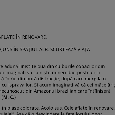
AFLATE ÎN RENOVARE,
JUNS ÎN SPAȚIUL ALB, SCURTEAZĂ VIAȚA
e adună liniştite ouă din cuiburile copacilor din
 imaginaţi-vă că nişte mineri dau peste ei, îi
că în rîu din pură distracţie, după care merg la o
cu isprava lor. Şi acum imaginaţi-vă că cei măcelăriţ
 necunoscut din Amazonul brazilian care întîlniseră
 (
M. C.
)
 în plase colorate. Acolo sus. Cele aflate în renovare.
cuiala!“. Așa că o descindere la fața locului onor