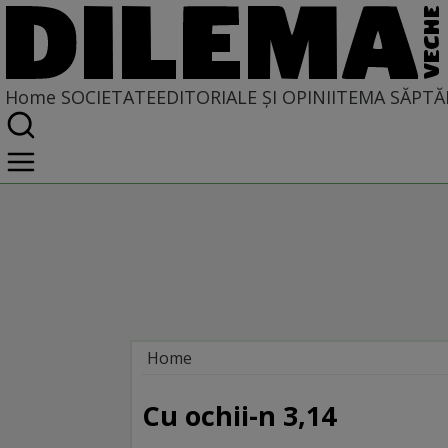
Home
SOCIETATE
EDITORIALE ȘI OPINII
TEMA SĂPTĂ
Home
Societate
LA SINGULAR ȘI LA PLURAL
Cu ochii-n 3,14