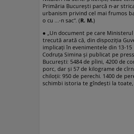
Primăria București parcă n-ar strica
urbanism privind cel mai frumos bal
o cu …-n sac“. (
R. M.
)
● „Un document pe care Ministerul A
trecută arată că, din dispoziţia Guv
implicaţi în evenimentele din 13-15
Codruța Simina și publicat pe presso
București: 5484 de pîini, 4200 de co
porc, dar şi 57 de kilograme de cîrn
chiloții: 950 de perechi. 1400 de per
schimbi istoria te gîndești la toate,