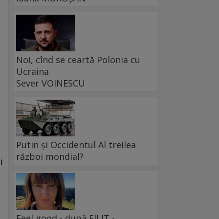
Noi, cînd se ceartă Polonia cu
Ucraina
Sever VOINESCU
Putin și Occidentul Al treilea
război mondial?
i
Feel good - după FILIT -