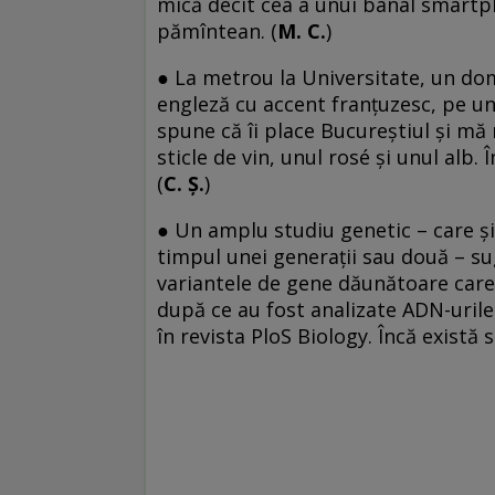
mică decît cea a unui banal smartpho
pămîntean. (
M. C.
)
● La metrou la Universitate, un dom
engleză cu accent franțuzesc, pe un
spune că îi place Bucureștiul și mă 
sticle de vin, unul rosé și unul alb.
(
C. Ș.
)
● Un amplu studiu genetic – care 
timpul unei generații sau două – su
variantele de gene dăunătoare care 
după ce au fost analizate ADN-urile
în revista PloS Biology. Încă există