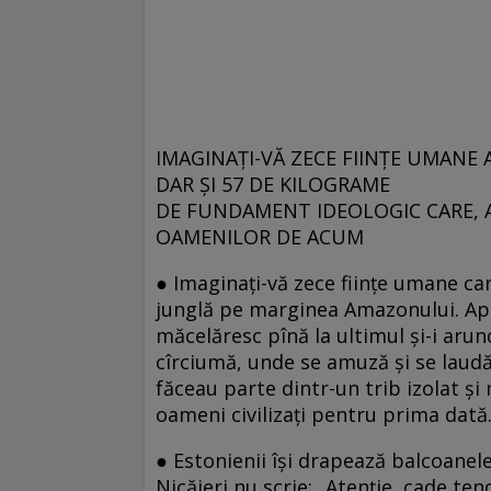
IMAGINAȚI-VĂ ZECE FIINȚE UMANE 
DAR ȘI 57 DE KILOGRAME
DE FUNDAMENT IDEOLOGIC CARE, A
OAMENILOR DE ACUM
● Imaginaţi-vă zece fiinţe umane car
junglă pe marginea Amazonului. Apoi
măcelăresc pînă la ultimul şi-i arun
cîrciumă, unde se amuză şi se laudă 
făceau parte dintr-un trib izolat şi
oameni civilizaţi pentru prima dată.
● Estonienii își drapează balcoanele
Nicăieri nu scrie: „Atenție, cade ten