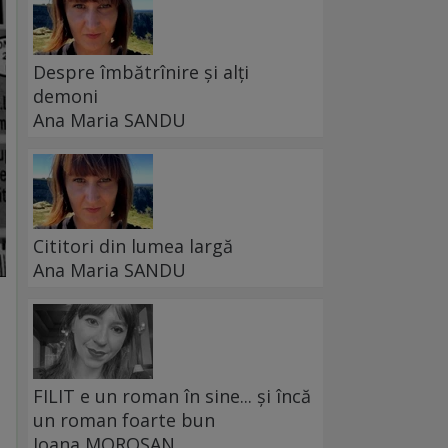
Despre îmbătrînire și alți
demoni
Ana Maria SANDU
Cititori din lumea largă
Ana Maria SANDU
FILIT e un roman în sine... și încă
un roman foarte bun
Ioana MOROȘAN