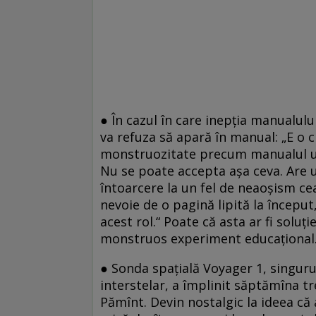
● În cazul în care inepţia manualulu
va refuza să apară în manual: „E o 
monstruozitate precum manualul unic
Nu se poate accepta așa ceva. Are u
întoarcere la un fel de neaoșism cea
nevoie de o pagină lipită la început
acest rol.“ Poate că asta ar fi soluţie
monstruos experiment educaţional.
● Sonda spaţială Voyager 1, singuru
interstelar, a împlinit săptămîna tr
Pămînt. Devin nostalgic la ideea că