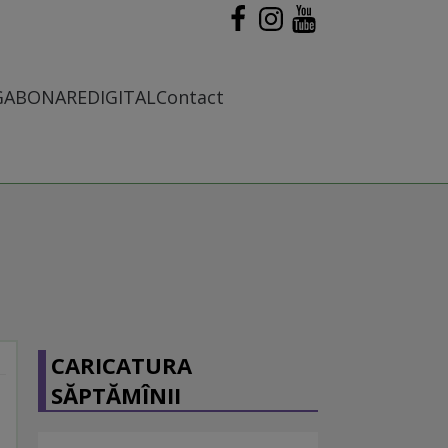
G
ABONARE
DIGITAL
Contact
CARICATURA
SĂPTĂMÎNII