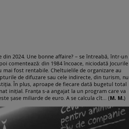
e din 2024. Une bonne affaire? – se întreabă, într-un
 Apoi comentează: din 1984 încoace, niciodată Jocurile
u mai fost rentabile. Cheltuielile de organizare au
pturile de difuzare sau cele indirecte, din turism, nu
iţia. În plus, aproape de fiecare dată bugetul total
at iniţial. Franţa s-a angajat la un program care va
te șase miliarde de euro. A se calcula cît… (
M. M.
)