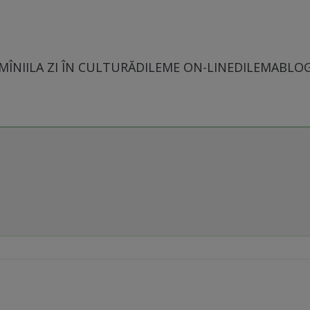
MÎNII
LA ZI ÎN CULTURĂ
DILEME ON-LINE
DILEMABLO