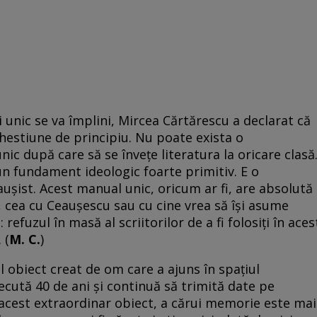
i unic se va împlini, Mircea Cărtărescu a declarat că
chestiune de principiu. Nu poate exista o
 după care să se învețe literatura la oricare clasă
n fundament ideologic foarte primitiv. E o
ușist. Acest manual unic, oricum ar fi, are absolută
, cea cu Ceaușescu sau cu cine vrea să își asume
: refuzul în masă al scriitorilor de a fi folosiţi în aces
 (
M. C.
)
l obiect creat de om care a ajuns în spaţiul
ecută 40 de ani şi continuă să trimită date pe
 acest extraordinar obiect, a cărui memorie este mai