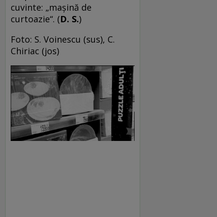
cuvinte: „mașină de
curtoazie“. (
D. S.
)
Foto: S. Voinescu (sus), C.
Chiriac (jos)