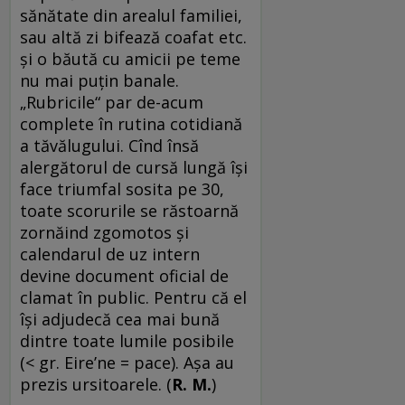
sănătate din arealul familiei,
sau altă zi bifează coafat etc.
și o băută cu amicii pe teme
nu mai puțin banale.
„Rubricile“ par de-acum
complete în rutina cotidiană
a tăvălugului. Cînd însă
alergătorul de cursă lungă își
face triumfal sosita pe 30,
toate scorurile se răstoarnă
zornăind zgomotos și
calendarul de uz intern
devine document oficial de
clamat în public. Pentru că el
își adjudecă cea mai bună
dintre toate lumile posibile
(< gr. Eire’ne = pace). Așa au
prezis ursitoarele. (
R. M.
)