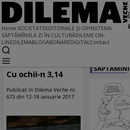
Home
SOCIETATE
EDITORIALE ȘI OPINII
TEMA
SĂPTĂMÎNII
LA ZI ÎN CULTURĂ
DILEME ON-
LINE
DILEMABLOG
ABONARE
DIGITAL
Contact
Home
CARICATU
Societate
SĂPTĂMÎNI
LA SINGULAR ȘI LA PLURAL
Cu ochii-n 3,14
Publicat în Dilema Veche nr.
673 din 12-18 ianuarie 2017