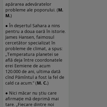
apărarea adevăratelor
probleme ale poporului. (
M.
M.
)
● În deşertul Sahara a nins
pentru a doua oară în istorie.
James Hansen, faimosul
cercetător specializat în
probleme de climat, a spus:
„Temperatura planetei se
află deja între coordonatele
erei Eemiene de acum
120.000 de ani, ultima dată
cînd Pămîntul a fost la fel de
cald ca acum.“ (
M. C.
)
● Nici măcar nu știu care
afirmație mă deprimă mai
tare. „Fiecare dintre noi