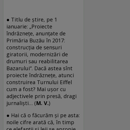
● Titlu de știre, pe 1
ianuarie: „Proiecte
îndrăzneţe, anunţate de
Primăria Buzău în 2017:
construcţia de sensuri
giratorii, modernizări de
drumuri sau reabilitarea
Bazarului“. Dacă astea sînt
proiecte îndrăznețe, atunci
construirea Turnului Eiffel
cum a fost? Mai ușor cu
adjectivele prin presă, dragi
jurnaliști… (
M. V.
)
● Hai că o făcurăm şi pe asta:
noile cifre arată că, în timp
ce elefanţii şi leii se apropie