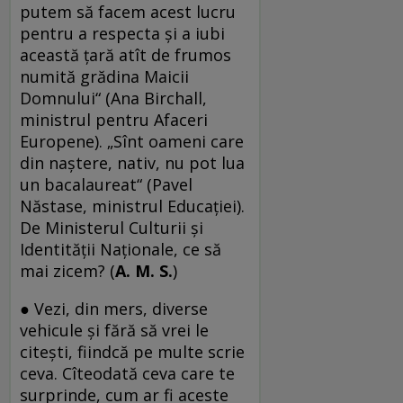
putem să facem acest lucru
pentru a respecta și a iubi
această țară atît de frumos
numită grădina Maicii
Domnului“ (Ana Birchall,
ministrul pentru Afaceri
Europene). „Sînt oameni care
din naştere, nativ, nu pot lua
un bacalaureat“ (Pavel
Năstase, ministrul Educaţiei).
De Ministerul Culturii și
Identității Naționale, ce să
mai zicem? (
A. M. S.
)
● Vezi, din mers, diverse
vehicule și fără să vrei le
citești, fiindcă pe multe scrie
ceva. Cîteodată ceva care te
surprinde, cum ar fi aceste