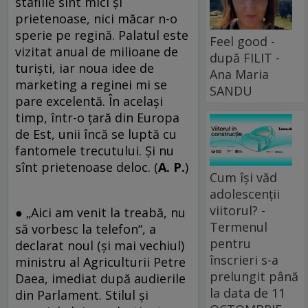
stafiile sînt mici și
prietenoase, nici măcar n-o
sperie pe regină. Palatul este
Feel good -
vizitat anual de milioane de
după FILIT -
turiști, iar noua idee de
Ana Maria
marketing a reginei mi se
SANDU
pare excelentă. În același
timp, într-o țară din Europa
de Est, unii încă se luptă cu
fantomele trecutului. Și nu
sînt prietenoase deloc. (
A. P.
)
Cum își văd
adolescenții
viitorul? -
● „Aici am venit la treabă, nu
Termenul
să vorbesc la telefon“, a
pentru
declarat noul (și mai vechiul)
înscrieri s-a
ministru al Agriculturii Petre
prelungit până
Daea, imediat după audierile
la data de 11
din Parlament. Stilul și