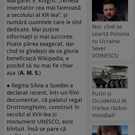
Margaret E. Knight, „femeia
inventator cea mai faimoasă
a secolului al XIX-lea“, și
numără cuvintele care le sînt
Noi, cînd se
dedicate. Mai puține
ceartă Polonia
informații și mai succinte.
cu Ucraina
Poate părea exagerat, dar
Sever
cînd te gîndești de ce glorie
VOINESCU
beneficiază Wikipedia, e
posibil să nu mai fie chiar
așa. (
A. M. S.
)
● Regina Silvia a Suediei a
declarat recent, într-un film
Putin și
documentar, că palatul regal
Occidentul Al
Drottningholm, construit în
treilea război
secolul al XVII-lea și
mondial?
monument UNESCO, este
bîntuit. Însă se pare că