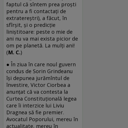
faptul că sîntem prea proşti
pentru a fi contactaţi de
extratereştri), a făcut, în
sfîrşit, şi o predicţie
liniştitoare: peste o mie de
ani nu va mai exista picior de
om pe planetă. La mulţi ani!
(
M. C.
)
● În ziua în care noul guvern
condus de Sorin Grindeanu
îşi depunea jurămîntul de
învestire, Victor Ciorbea a
anunţat că va contesta la
Curtea Constituţională legea
care îi interzice lui Liviu
Dragnea să fie premier.
Avocatul Poporului, mereu în
actualitate, mereu în