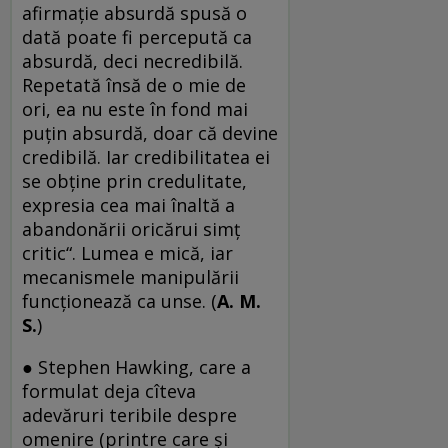
afirmaţie absurdă spusă o
dată poate fi percepută ca
absurdă, deci necredibilă.
Repetată însă de o mie de
ori, ea nu este în fond mai
puţin absurdă, doar că devine
credibilă. Iar credibilitatea ei
se obţine prin credulitate,
expresia cea mai înaltă a
abandonării oricărui simţ
critic“. Lumea e mică, iar
mecanismele manipulării
funcționează ca unse. (
A. M.
S.
)
● Stephen Hawking, care a
formulat deja cîteva
adevăruri teribile despre
omenire (printre care şi