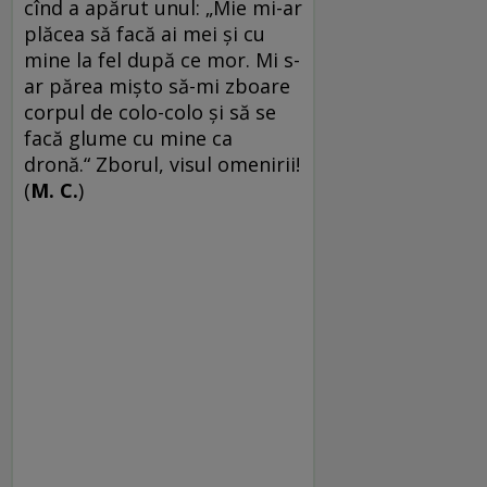
cînd a apărut unul: „Mie mi-ar
plăcea să facă ai mei şi cu
mine la fel după ce mor. Mi s-
ar părea mişto să-mi zboare
corpul de colo-colo şi să se
facă glume cu mine ca
dronă.“ Zborul, visul omenirii!
(
M. C.
)