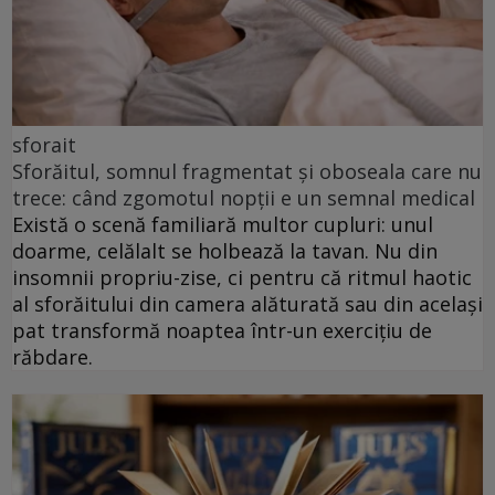
sforait
Sforăitul, somnul fragmentat și oboseala care nu
trece: când zgomotul nopții e un semnal medical
Există o scenă familiară multor cupluri: unul
doarme, celălalt se holbează la tavan. Nu din
insomnii propriu-zise, ci pentru că ritmul haotic
al sforăitului din camera alăturată sau din același
pat transformă noaptea într-un exercițiu de
răbdare.