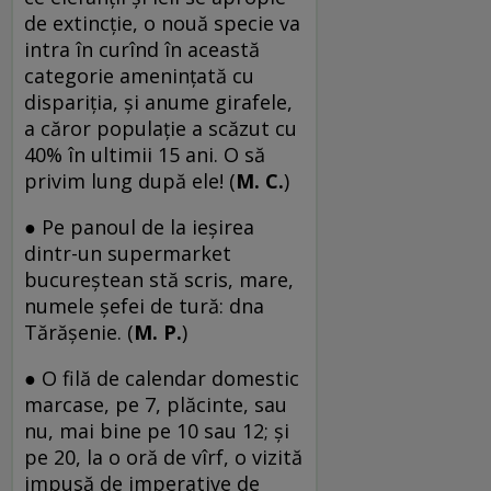
de extincţie, o nouă specie va
intra în curînd în această
categorie ameninţată cu
dispariţia, şi anume girafele,
a căror populaţie a scăzut cu
40% în ultimii 15 ani. O să
privim lung după ele! (
M. C.
)
● Pe panoul de la ieșirea
dintr-un supermarket
bucureștean stă scris, mare,
numele șefei de tură: dna
Tărășenie. (
M. P.
)
● O filă de calendar domestic
marcase, pe 7, plăcinte, sau
nu, mai bine pe 10 sau 12; și
pe 20, la o oră de vîrf, o vizită
impusă de imperative de