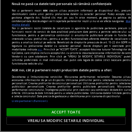
acest proiect de lege a prevederii privind
Nouă ne pasă ca datele tale personale să rămână confidențiale
gestionarea ...
Noi și partenerii noștri
606
stocăm și/sau accesăm informații pe dispozitivul dvs., precum
identificatorii cookie unici pentru prelucrarea datelor cu caracter personal. Puteți accepta sau
gestiona alegerile dvs. făcând clic mai jos sau în orice moment, pe pagina cu politica de
confidențialitate. Aceste alegeri vor fi raportate partenerilor noștri și nu vă vor afecta navigarea.
Mai
multe detalii
Noi si partenerii nostri (retelele de socializare si agentiile de publicitate partenere, precum si
furnizorii nostri de servicii de date analitice) prelucram date pentru a permite website-ului sa
functioneze, pentru a personaliza continutul si anunturile publicitare afisate in functie de
interesele si/sau profilul dvs., pentru a va oferi functionalitati aferente retelelor de socializare si
pentru a analiza traficul pe website. Beneficiati de drepturile prevazute de art. 15-22 din GDPR in
legatura cu prelucrarea datelor cu caracter personal. Aceste drepturi pot fi exercitate prin
modalitatea indicata
aici
. Prin click pe “ACCEPT TOATE”, acceptati folosirea tuturor Tehnologiilor de
tip Cookie, care implica inclusiv acceptul dvs. cu privire la stocarea/accesarea informatiilor de catre
Vendor-ii cu care colaboram. Prin click pe “VREAU SA MODIFIC SETARILE INDIVIDUAL” puteti
schimba preferintele in mod individual, mai putin cele legate de cookie strict necesare pentru
functionarea website-ului.
Atât noi, cât și partenerii noștri prelucrăm datele pentru a oferi:
Dezvoltarea și îmbunătățirea serviciilor. Măsurarea performanței reclamelor. Stocarea și/sau
accesarea informațiilor de pe un dispozitiv. Utilizarea profilurilor pentru selectarea conținutului
personalizat. Crearea profilurilor de conținut personalizat. Utilizarea profilurilor pentru selectarea
publicității personalizate. Crearea profilurilor pentru publicitate personalizată. Măsurarea
performanței conținutului. Înțelegerea publicului prin statistici sau combinații de date din surse
diferite. Utilizarea de date limitate pentru a selecta publicitatea. Utilizarea datelor limitate pentru
a selecta conținutul. Date precise de geolocație și identificarea prin scanarea dispozitivului.
confort
Listă parteneri (furnizori)
Produse esențiale pentru confortul casei tale
Confortul unei locuințe nu este dat doar de
ACCEPT TOATE
dimensiunea spațiului sau de aspectul
VREAU SA MODIFIC SETARILE INDIVIDUAL
mobilierului, ci de modul în care toate