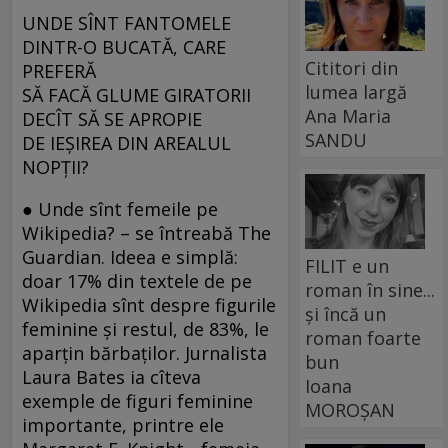
UNDE SÎNT FANTOMELE
DINTR-O BUCATĂ, CARE
Cititori din
PREFERĂ
lumea largă
SĂ FACĂ GLUME GIRATORII
Ana Maria
DECÎT SĂ SE APROPIE
SANDU
DE IEȘIREA DIN AREALUL
NOPȚII?
● Unde sînt femeile pe
Wikipedia? – se întreabă The
Guardian. Ideea e simplă:
FILIT e un
doar 17% din textele de pe
roman în sine...
Wikipedia sînt despre figurile
și încă un
feminine și restul, de 83%, le
roman foarte
aparțin bărbaților. Jurnalista
bun
Laura Bates ia cîteva
Ioana
exemple de figuri feminine
MOROȘAN
importante, printre ele