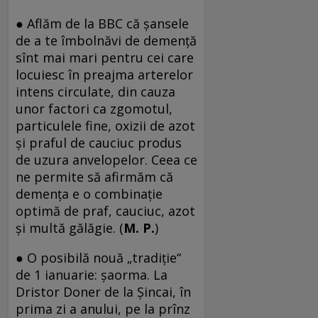
● Aflăm de la BBC că șansele
de a te îmbolnăvi de demență
sînt mai mari pentru cei care
locuiesc în preajma arterelor
intens circulate, din cauza
unor factori ca zgomotul,
particulele fine, oxizii de azot
și praful de cauciuc produs
de uzura anvelopelor. Ceea ce
ne permite să afirmăm că
demența e o combinație
optimă de praf, cauciuc, azot
și multă gălăgie. (
M. P.
)
● O posibilă nouă „tradiție“
de 1 ianuarie: șaorma. La
Dristor Doner de la Șincai, în
prima zi a anului, pe la prînz