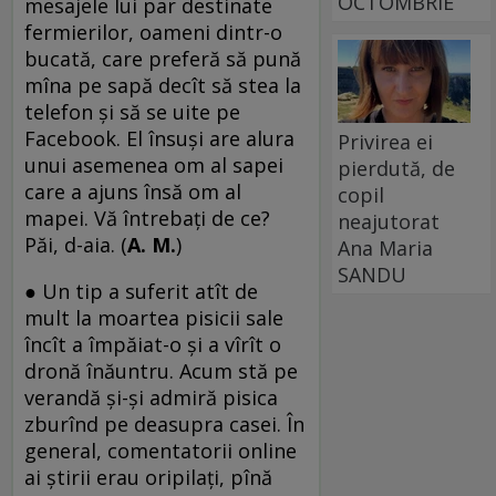
OCTOMBRIE
mesajele lui par destinate
fermierilor, oameni dintr-o
bucată, care preferă să pună
mîna pe sapă decît să stea la
telefon și să se uite pe
Facebook. El însuși are alura
Privirea ei
unui asemenea om al sapei
pierdută, de
care a ajuns însă om al
copil
mapei. Vă întrebați de ce?
neajutorat
Păi, d-aia. (
A. M.
)
Ana Maria
SANDU
● Un tip a suferit atît de
mult la moartea pisicii sale
încît a împăiat-o şi a vîrît o
dronă înăuntru. Acum stă pe
verandă şi-şi admiră pisica
zburînd pe deasupra casei. În
general, comentatorii online
ai ştirii erau oripilaţi, pînă