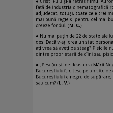
● Cristi Puiu şi-a retras filmul Au
faţă de industria cinematografică r
adjudecat, totuşi, toate cele trei 
mai bună regie şi pentru cel mai bu
creeze fondul. (
M. C.
)
● Nu mai puţin de 22 de state ale lu
des. Dacă v-aţi crea un stat persona
aţi vrea să aveţi pe steag? Pisicile 
dintre proprietarii de cîini sau pisic
● „Pescăruşii de deasupra Mării Neg
Bucureştiului“, citesc pe un site de
Bucureştiului e negru de supărare, 
sau cum? (
L. V.
)