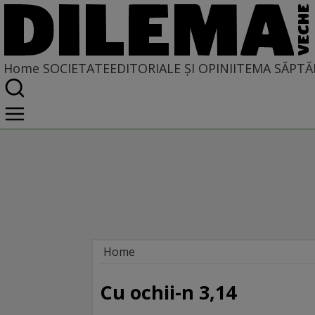
Home
SOCIETATE
EDITORIALE ȘI OPINII
TEMA SĂPTĂ
Home
Societate
LA SINGULAR ȘI LA PLURAL
Cu ochii-n 3,14