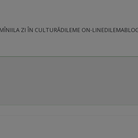
MÎNII
LA ZI ÎN CULTURĂ
DILEME ON-LINE
DILEMABLO