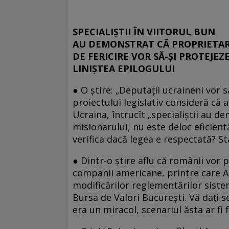
SPECIALIŞTII ÎN VIITORUL BUN
AU DEMONSTRAT CĂ PROPRIETAR
DE FERICIRE VOR SĂ-ŞI PROTEJEZ
LINIŞTEA EPILOGULUI
● O ştire: „Deputaţii ucraineni vor să
proiectului legislativ consideră că a
Ucraina, întrucît „specialiştii au d
misionarului, nu este deloc eficien
verifica dacă legea e respectată? St
● Dintr-o ştire aflu că românii vor p
companii americane, printre care Ap
modificărilor reglementărilor siste
Bursa de Valori Bucureşti. Vă daţi s
era un miracol, scenariul ăsta ar fi