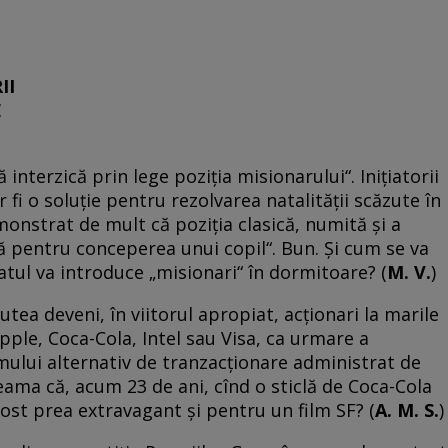
II
E
 interzică prin lege poziţia misionarului“. Iniţiatorii
r fi o soluţie pentru rezolvarea natalităţii scăzute în
emonstrat de mult că poziţia clasică, numită şi a
tă pentru conceperea unui copil“. Bun. Şi cum se va
atul va introduce „misionari“ în dormitoare? (
M. V.
)
utea deveni, în viitorul apropiat, acţionari la marile
ple, Coca-Cola, Intel sau Visa, ca urmare a
mului alternativ de tranzacţionare administrat de
eama că, acum 23 de ani, cînd o sticlă de Coca-Cola
 fost prea extravagant şi pentru un film SF? (
A. M. S.
)