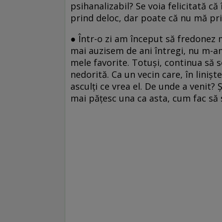
psihanalizabil? Se voia felicitată c
prind deloc, dar poate că nu mă pri
● Într-o zi am început să fredonez m
mai auzisem de ani întregi, nu m-am
mele favorite. Totuşi, continua să 
nedorită. Ca un vecin care, în linişt
asculţi ce vrea el. De unde a venit?
mai păţesc una ca asta, cum fac să 