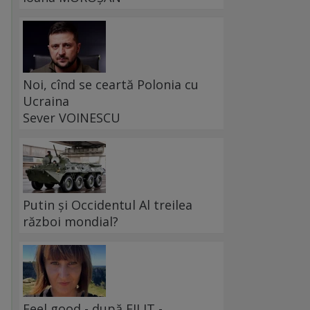
Noi, cînd se ceartă Polonia cu
Ucraina
Sever VOINESCU
Putin și Occidentul Al treilea
război mondial?
Feel good - după FILIT -