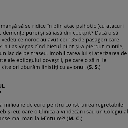
a manşă să se ridice în plin atac psihotic (cu atacuri
i, demenţe pure) şi să iasă din cockpit? Dacă o să
ă vedeţi ce noroc au avut cei 135 de pasageri care
 la Las Vegas cînd bietul pilot şi-a pierdut minţile,
un lac de pe traseu. Imobilizarea lui şi aterizarea de
 ale epilogului poveştii, pe care o să ni le
te ori zburăm liniştiţi cu avionul. (
S. S.
)
UL
?
va milioane de euro pentru construirea regretabilei
eb şi eu: oare o Clinică a Vindecării sau un Colegiu al
anse mai mari la Mîntuire?! (
M. C.
)