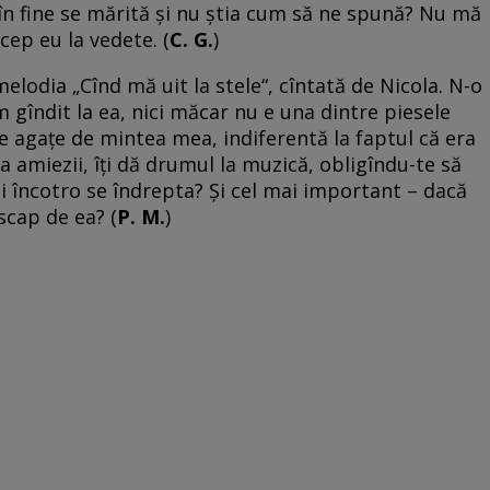
ă în fine se mărită şi nu ştia cum să ne spună? Nu mă
cep eu la vedete. (
C. G.
)
elodia „Cînd mă uit la stele“, cîntată de Nicola. N-o
 gîndit la ea, nici măcar nu e una dintre piesele
se agaţe de mintea mea, indiferentă la faptul că era
ea amiezii, îţi dă drumul la muzică, obligîndu-te să
 Şi încotro se îndrepta? Şi cel mai important – dacă
scap de ea? (
P. M.
)