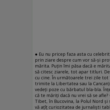
● Eu nu pricep faza asta cu celebrit
prin ziare despre cum vor să-şi pro
mărita. Puţin îmi păsa dacă e mărita
să citesc ziarele, tot apar titluri.
cu cine. În următoarele trei zile tot 
trimite la Libertatea sau la Cancan) 
vedeţi poze cu bărbatul bla-bla. Înţe
că te măriţi dacă nu vrei să se afle?
Tibet, în Bucovina, la Polul Nord şi s
vă aţîţ curiozitatea de jurnalişti ta