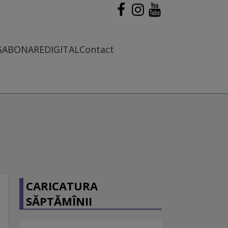
G
ABONARE
DIGITAL
Contact
CARICATURA
SĂPTĂMÎNII