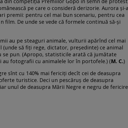
rora din competiţia Premiilor Gopo în semn de protest
omânească pe care o consideră derizorie. Aurora şi-
mari premii: pentru cel mai bun scenariu, pentru cea
n film. De unde se vede că formele continuă să-şi
mii au pe steaguri animale, vulturii apărînd cel mai
l (unde să fiţi rege, dictator, preşedinte) ce animal
nu se pun. (Apropo, statisticile arată că jumătate
i au fotografii cu animalele lor în portofele.) (
M. C.
)
re sînt cu 140% mai fericiţi decît cei de deasupra
 oferte turistice. Deci un pescăruş de deasupra
iar unul de deasupra Mării Negre e negru de fericire