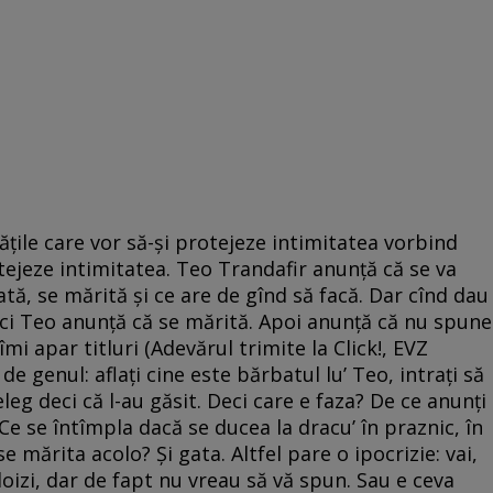
ăţile care vor să-şi protejeze intimitatea vorbind
tejeze intimitatea. Teo Trandafir anunţă că se va
tă, se mărită şi ce are de gînd să facă. Dar cînd dau
 Deci Teo anunţă că se mărită. Apoi anunţă că nu spune
îmi apar titluri (Adevărul trimite la Click!, EVZ
de genul: aflaţi cine este bărbatul lu’ Teo, intraţi să
leg deci că l-au găsit. Deci care e faza? De ce anunţi
 Ce se întîmpla dacă se ducea la dracu’ în praznic, în
e mărita acolo? Şi gata. Altfel pare o ipocrizie: vai,
bloizi, dar de fapt nu vreau să vă spun. Sau e ceva