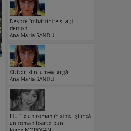
Despre îmbătrînire și alți
demoni
Ana Maria SANDU
Cititori din lumea largă
Ana Maria SANDU
FILIT e un roman în sine... și încă
un roman foarte bun
Ioana MOROȘAN