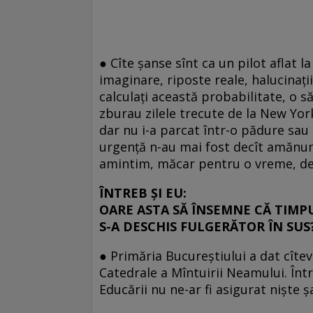
● Cîte şanse sînt ca un pilot aflat l
imaginare, riposte reale, halucinaţi
calculaţi această probabilitate, o s
zburau zilele trecute de la New York
dar nu i-a parcat într-o pădure sau 
urgenţă n-au mai fost decît amănunte
amintim, măcar pentru o vreme, de cî
ÎNTREB ŞI EU:
OARE ASTA SĂ ÎNSEMNE CĂ TIMP
S-A DESCHIS FULGERĂTOR ÎN SUS
● Primăria Bucureştiului a dat cîte
Catedrale a Mîntuirii Neamului. Într
Educării nu ne-ar fi asigurat nişte ş