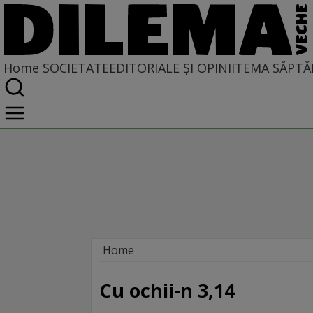
Home
SOCIETATE
EDITORIALE ȘI OPINII
TEMA SĂPTĂ
Home
Societate
LA SINGULAR ȘI LA PLURAL
Cu ochii-n 3,14