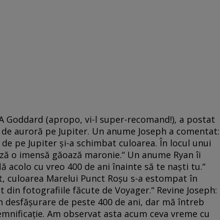
 Goddard (apropo, vi-l super-recomand!), a postat
ul de auroră pe Jupiter. Un anume Joseph a comentat:
de pe Jupiter şi-a schimbat culoarea. În locul unui
ază o imensă găoază maronie.“ Un anume Ryan îi
 acolo cu vreo 400 de ani înainte să te naşti tu.“
t, culoarea Marelui Punct Roşu s-a estompat în
 din fotografiile făcute de Voyager.“ Revine Joseph:
n desfăşurare de peste 400 de ani, dar mă întreb
emnificaţie. Am observat asta acum ceva vreme cu