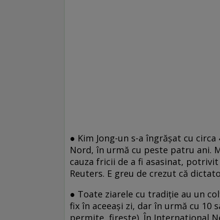
●
Kim Jong-un s-a îngrășat cu circa 
Nord, în urmă cu peste patru ani. M
cauza fricii de a fi asasinat, potrivi
Reuters. E greu de crezut că dictato
●
Toate ziarele cu tradiţie au un co
fix în aceeaşi zi, dar în urmă cu 10 
permite, fireşte). În International 