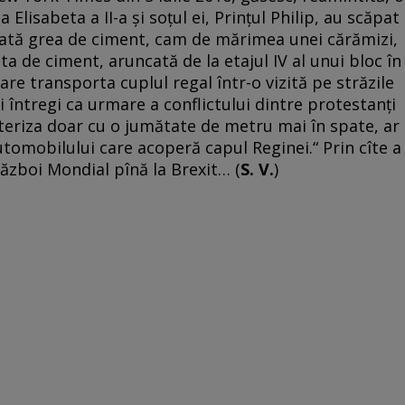
a Elisabeta a II-a şi soţul ei, Prinţul Philip, au scăpat
ucată grea de ciment, cam de mărimea unei cărămizi,
a de ciment, aruncată de la etajul IV al unui bloc în
are transporta cuplul regal într-o vizită pe străzile
 întregi ca urmare a conflictului dintre protestanţi
ateriza doar cu o jumătate de metru mai în spate, ar
automobilului care acoperă capul Reginei.“ Prin cîte a
Război Mondial pînă la Brexit… (
S. V.
)