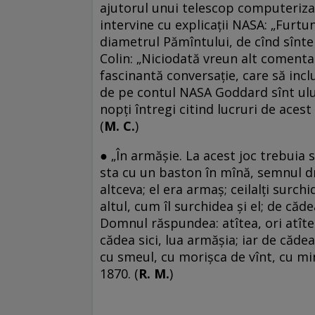
ajutorul unui telescop computeriz
intervine cu explicaţii NASA: „Furt
diametrul Pămîntului, de cînd sînt
Colin: „Niciodată vreun alt coment
fascinantă conversaţie, care să inc
de pe contul NASA Goddard sînt ulu
nopţi întregi citind lucruri de acest f
(
M. C.
)
●
„În armășie. La acest joc trebuia s
sta cu un baston în mînă, semnul dr
altceva; el era armaș; ceilalți surch
altul, cum îl surchidea și el; de că
Domnul răspundea: atîtea, ori atîte
cădea sici, lua armășia; iar de căde
cu smeul, cu morișca de vînt, cu min
1870. (
R. M.
)