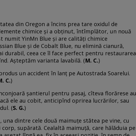
tatea din Oregon a încins prea tare oxidul de
lemente chimice şi a obţinut, întîmplător, un nouă
t numit YinMn Blue şi are calităţi chimice
sian Blue şi de Cobalt Blue, nu elimină cianură,
ai durabil, ceea ce îl face perfect pentru restaurarea
rînd. Aşteptăm varianta lavabilă. (
M. C.
)
rodus un accident în lanţ pe Autostrada Soarelui.
. C.
)
înconjoară șantierul pentru pasaj, cîteva florărese a
că ele au cobit, anticipînd oprirea lucrărilor, sau
ul. (
S. G.
)
, una dintre cele două maimuţe stătea pe vine, cu
ui corp, supărată. Cealaltă maimuţă, care hălăduia pe
‑a aşezat lîngă ea, fix în aceeaşi poziţie, în semn de