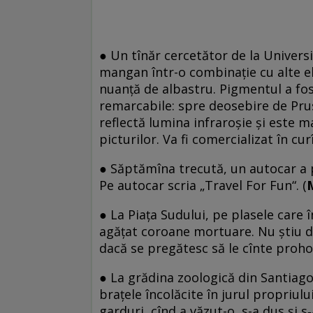
●
Un tînăr cercetător de la Universi
mangan într-o combinaţie cu alte e
nuanţă de albastru. Pigmentul a fos
remarcabile: spre deosebire de Prus
reflectă lumina infraroşie şi este m
picturilor. Va fi comercializat în cu
●
Săptămîna trecută, un autocar a p
Pe autocar scria „Travel For Fun“. (
M
●
La Piața Sudului, pe plasele care 
agățat coroane mortuare. Nu știu da
dacă se pregătesc să le cînte prohod
●
La grădina zoologică din Santiago
braţele încolăcite în jurul propriul
garduri, cînd a văzut-o, s-a dus şi s