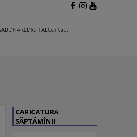
G
ABONARE
DIGITAL
Contact
CARICATURA
SĂPTĂMÎNII