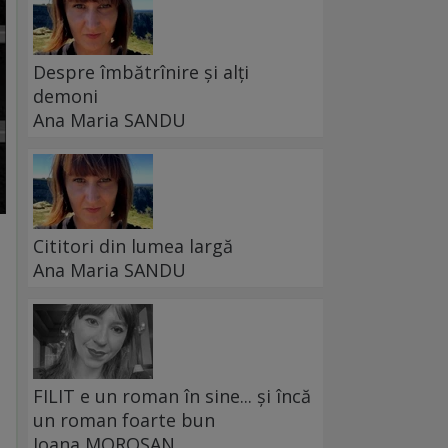
Despre îmbătrînire și alți
demoni
Ana Maria SANDU
Cititori din lumea largă
Ana Maria SANDU
FILIT e un roman în sine... și încă
un roman foarte bun
Ioana MOROȘAN