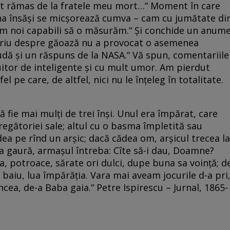
at rămas de la fratele meu mort…“ Moment în care
una însăşi se micşorează cumva – cam cu jumătate di
em noi capabili să o măsurăm.“ Şi conchide un anum
ariu despre găoază nu a provocat o asemenea
ludă şi un răspuns de la NASA.“ Vă spun, comentariile
itor de inteligente şi cu mult umor. Am pierdut
el pe care, de altfel, nici nu le înţeleg în totalitate.
ă fie mai mulți de trei înși. Unul era împărat, care
egătoriei sale; altul cu o basma împletită sau
idea pe rînd un arșic; dacă cădea om, arșicul trecea la
dea gaură, armașul întreba: Cîte să-i dau, Doamne?
a, potroace, sărate ori dulci, dupe buna sa voință; d
a baiu, lua împărăția. Vara mai aveam jocurile d-a pri
cea, de-a Baba gaia.“ Petre Ispirescu – Jurnal, 1865-