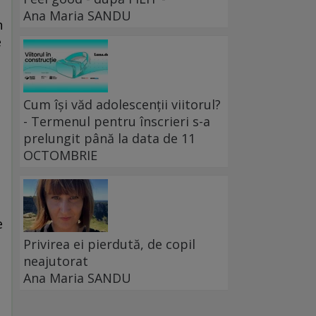
Ana Maria SANDU
n
e
Cum își văd adolescenții viitorul?
- Termenul pentru înscrieri s-a
prelungit până la data de 11
OCTOMBRIE
e
,
Privirea ei pierdută, de copil
neajutorat
Ana Maria SANDU