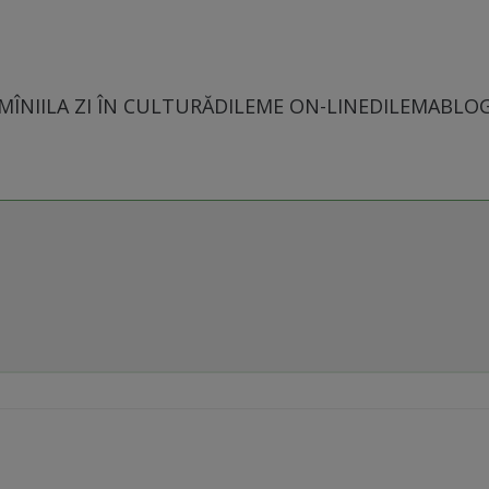
MÎNII
LA ZI ÎN CULTURĂ
DILEME ON-LINE
DILEMABLO