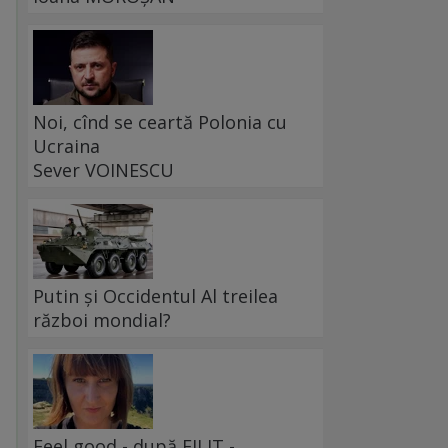
Noi, cînd se ceartă Polonia cu
Ucraina
Sever VOINESCU
Putin și Occidentul Al treilea
război mondial?
Feel good - după FILIT -