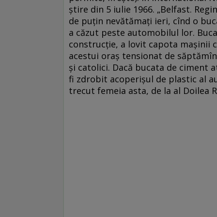
ştire din 5 iulie 1966. „Belfast. Regin
de puţin nevătămaţi ieri, cînd o b
a căzut peste automobilul lor. Bucat
construcţie, a lovit capota maşinii c
acestui oraş tensionat de săptămîni
şi catolici. Dacă bucata de ciment 
fi zdrobit acoperişul de plastic al 
trecut femeia asta, de la al Doilea 