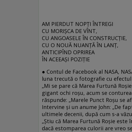
AM PIERDUT NOPȚI ÎNTREGI
CU MORIȘCA DE VÎNT,
CU ANGOASELE ÎN CONSTRUCȚIE,
CU O NOUĂ NUANȚĂ ÎN LANȚ,
ANTICIPÎND OPRIREA
ÎN ACEEAȘI POZIȚIE
●
Contul de Facebook al NASA, NASA
luna trecută o fotografie cu efect
„Mi se pare că Marea Furtună Roşie 
gigant ochi roşu, acum se conture
răspunde: „Marele Punct Roşu se află
Intervine şi un anume John: „De fap
ultimele decenii, după cum s-a văzut
„Ştiu că Marea Furtună Roşie este î
dacă estomparea culorii are vreo s