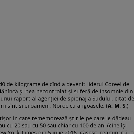
40 de kilograme de cînd a devenit liderul Coreei de
ănîncă și bea necontrolat și suferă de insomnie din
t unui raport al agenției de spionaj a Sudului, citat d
rii sînt și ei oameni. Noroc cu angoasele. (
A. M. S.
)
lţişor în care rememorează ştirile pe care le dădeau
sau cu 20 sau cu 50 sau chiar cu 100 de ani (cine îşi
New York Times din 5 iulie 2016, găsesc, reamintită, o