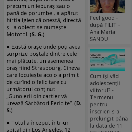
precum un iepuraş sau o
pană de porumbel, a apărut
Feel good -
hîrtia igienică onestă, directă
după FILIT -
şi la obiect: se numeşte
Ana Maria
Mototol. (
S. G.
)
SANDU
● Există oraşe unde poţi avea
surprize poştale dintre cele
mai plăcute, un asemenea
oraş fiind Strasbourg. Cineva
care locuieşte acolo a primit
Cum își văd
de curînd o felicitare cu
adolescenții
următorul conţinut:
viitorul? -
„Gunoierii din cartier vă
Termenul
urează Sărbători Fericite“. (
D.
pentru
S.
)
înscrieri s-a
prelungit până
● Totul a început într-un
la data de 11
spital din Los Angeles: 12