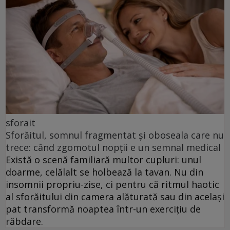
sforait
Sforăitul, somnul fragmentat și oboseala care nu
trece: când zgomotul nopții e un semnal medical
Există o scenă familiară multor cupluri: unul
doarme, celălalt se holbează la tavan. Nu din
insomnii propriu-zise, ci pentru că ritmul haotic
al sforăitului din camera alăturată sau din același
pat transformă noaptea într-un exercițiu de
răbdare.