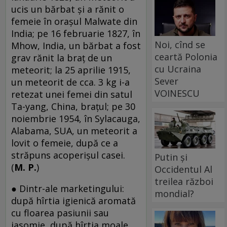
ucis un bărbat şi a rănit o
femeie în oraşul Malwate din
India; pe 16 februarie 1827, în
Noi, cînd se
Mhow, India, un bărbat a fost
ceartă Polonia
grav rănit la braţ de un
cu Ucraina
meteorit; la 25 aprilie 1915,
Sever
un meteorit de cca. 3 kg i-a
VOINESCU
retezat unei femei din satul
Ta-yang, China, braţul; pe 30
noiembrie 1954, în Sylacauga,
Alabama, SUA, un meteorit a
lovit o femeie, după ce a
străpuns acoperişul casei.
Putin și
(
M. P.
)
Occidentul Al
treilea război
● Dintr-ale marketingului:
mondial?
după hîrtia igienică aromată
cu floarea pasiunii sau
iasomie, după hîrtia moale