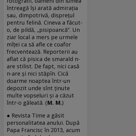
fotografii, oameni din lumea
întreagă îşi arată admiraţia
sau, dimpotrivă, dispreţul
pentru felină. Cineva a făcut-
o, de pildă, „pisipoancă“. Un
ziar local a mers pe urmele
mîţei ca să afle ce coafor
frecventează. Reporterii au
aflat că pisica de smarald n-
are stilist. De fapt, nici casă
n-are şi nici stăpîn. Cică
doarme noaptea într-un
depozit unde sînt ţinute
multe vopseluri şi a căzut
într-o găleată. (
M. M.
)
● Revista Time a găsit
personalitatea anului. După
Papa Francisc în 2013, acum