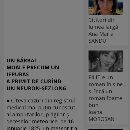
Cititori din
lumea largă
Ana Maria
SANDU
UN BĂRBAT
MOALE PRECUM UN
IEPURAŞ
FILIT e un
A PRIMIT DE CURÎND
roman în sine...
UN NEURON-ŞEZLONG
și încă un
roman foarte
● Cîteva cazuri din registrul
bun
medical mai puţin cunoscut
Ioana
al amputărilor, plăgilor şi
MOROȘAN
deceselor meteorice: pe 16
ianuarie 1825, un meteorit a