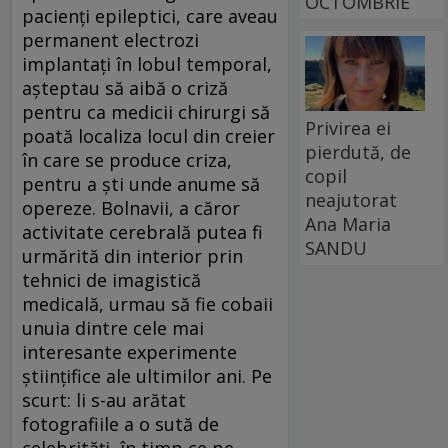
OCTOMBRIE
pacienţi epileptici, care aveau
permanent electrozi
implantaţi în lobul temporal,
aşteptau să aibă o criză
pentru ca medicii chirurgi să
Privirea ei
poată localiza locul din creier
pierdută, de
în care se produce criza,
copil
pentru a şti unde anume să
neajutorat
opereze. Bolnavii, a căror
Ana Maria
activitate cerebrală putea fi
SANDU
urmărită din interior prin
tehnici de imagistică
medicală, urmau să fie cobaii
unuia dintre cele mai
interesante experimente
ştiinţifice ale ultimilor ani. Pe
scurt: li s-au arătat
fotografiile a o sută de