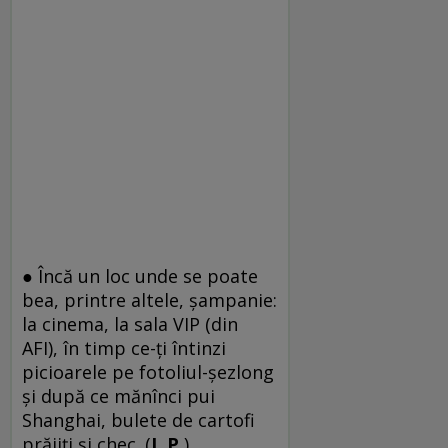
● Încă un loc unde se poate
bea, printre altele, şampanie:
la cinema, la sala VIP (din
AFI), în timp ce-ţi întinzi
picioarele pe fotoliul-şezlong
şi după ce mănînci pui
Shanghai, bulete de cartofi
prăjiţi şi chec. (
I. P.
)