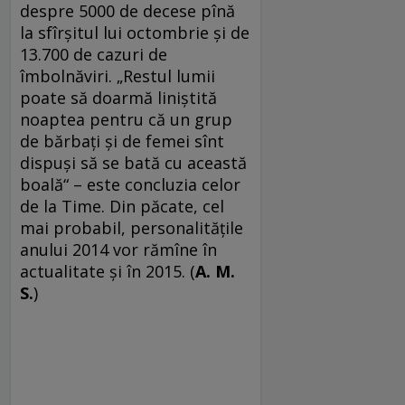
despre 5000 de decese pînă
la sfîrşitul lui octombrie şi de
13.700 de cazuri de
îmbolnăviri. „Restul lumii
poate să doarmă liniştită
noaptea pentru că un grup
de bărbaţi şi de femei sînt
dispuşi să se bată cu această
boală“ – este concluzia celor
de la Time. Din păcate, cel
mai probabil, personalităţile
anului 2014 vor rămîne în
actualitate şi în 2015. (
A. M.
S.
)