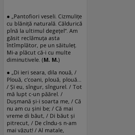
● „Pantofiori veseli. Cizmuliţe
cu blăniţă naturală. Căldurică
pînă la ultimul degeţel“. Am
găsit reclămuţa asta
întîmplător, pe un săituleţ.
Mi-a plăcut că-i cu multe
diminutivele. (
M. M.
)
● „Di ieri seara, dila nouă, /
Plouă, c’coani, plouă, plouă…
/ Şi eu, sîngur, sîngurel. / Tot
mă lupt c-un păărel. /
Duşmană şi-i soarta me, / Că
nu am cu şini be; / Că mai
vreme di băut, / Di băut şi
pitrecut, / De cîndu-s n-am
mai văzut! / Al matale,