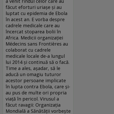
a venit rîndul celor care au
făcut eforturi uriaşe şi au
luptat cu epidemia de Ebola
în acest an. E vorba despre
cadrele medicale care au
încercat stoparea bolii în
Africa. Medicii organizaţiei
Médecins sans Frontières au
colaborat cu cadrele
medicale locale de-a lungul
lui 2014 şi continuă să o facă.
Time a ales, aşadar, să le
aducă un omagiu tuturor
acestor persoane implicate
în lupta contra Ebola, care şi-
au pus de multe ori propria
viaţă în pericol. Virusul a
făcut ravagii: Organizaţia
Mondială a Sănătăţii vorbeşte