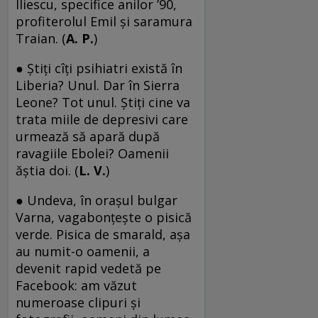
Iliescu, specifice anilor ’90,
profiterolul Emil şi saramura
Traian. (
A. P.
)
● Ştiţi cîţi psihiatri există în
Liberia? Unul. Dar în Sierra
Leone? Tot unul. Ştiţi cine va
trata miile de depresivi care
urmează să apară după
ravagiile Ebolei? Oamenii
ăştia doi. (
L. V.
)
● Undeva, în oraşul bulgar
Varna, vagabonţeşte o pisică
verde. Pisica de smarald, aşa
au numit-o oamenii, a
devenit rapid vedetă pe
Facebook: am văzut
numeroase clipuri şi