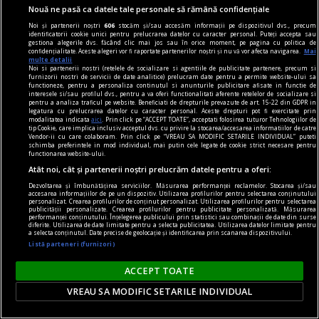
Nouă ne pasă ca datele tale personale să rămână confidențiale
Produse esențiale pentru confortul casei tale
Noi și partenerii noștri
606
stocăm și/sau accesăm informații pe dispozitivul dvs., precum
Confortul unei locuințe nu este dat doar de
identificatorii cookie unici pentru prelucrarea datelor cu caracter personal. Puteți accepta sau
gestiona alegerile dvs. făcând clic mai jos sau în orice moment, pe pagina cu politica de
dimensiunea spațiului sau de aspectul
confidențialitate. Aceste alegeri vor fi raportate partenerilor noștri și nu vă vor afecta navigarea.
Mai
multe detalii
mobilierului, ci de modul în care toate
Noi si partenerii nostri (retelele de socializare si agentiile de publicitate partenere, precum si
furnizorii nostri de servicii de date analitice) prelucram date pentru a permite website-ului sa
elementele funcționează împreună pentru a crea
functioneze, pentru a personaliza continutul si anunturile publicitare afisate in functie de
interesele si/sau profilul dvs., pentru a va oferi functionalitati aferente retelelor de socializare si
o atmosferă echilibrată.
pentru a analiza traficul pe website. Beneficiati de drepturile prevazute de art. 15-22 din GDPR in
legatura cu prelucrarea datelor cu caracter personal. Aceste drepturi pot fi exercitate prin
modalitatea indicata
aici
. Prin click pe “ACCEPT TOATE”, acceptati folosirea tuturor Tehnologiilor de
tip Cookie, care implica inclusiv acceptul dvs. cu privire la stocarea/accesarea informatiilor de catre
Vendor-ii cu care colaboram. Prin click pe “VREAU SA MODIFIC SETARILE INDIVIDUAL” puteti
schimba preferintele in mod individual, mai putin cele legate de cookie strict necesare pentru
functionarea website-ului.
Atât noi, cât și partenerii noștri prelucrăm datele pentru a oferi:
Dezvoltarea și îmbunătățirea serviciilor. Măsurarea performanței reclamelor. Stocarea și/sau
accesarea informațiilor de pe un dispozitiv. Utilizarea profilurilor pentru selectarea conținutului
personalizat. Crearea profilurilor de conținut personalizat. Utilizarea profilurilor pentru selectarea
publicității personalizate. Crearea profilurilor pentru publicitate personalizată. Măsurarea
performanței conținutului. Înțelegerea publicului prin statistici sau combinații de date din surse
diferite. Utilizarea de date limitate pentru a selecta publicitatea. Utilizarea datelor limitate pentru
a selecta conținutul. Date precise de geolocație și identificarea prin scanarea dispozitivului.
Listă parteneri (furnizori)
ACCEPT TOATE
VREAU SA MODIFIC SETARILE INDIVIDUAL
sandale