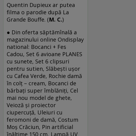
Quentin Dupieux ar putea
filma o parodie după La
Grande Bouffe. (
M. C.
)
● Din oferta săptămînală a
magazinului online Ondisplay
national: Bocanci + Fes
Cadou, Set 6 avioane PLANES
cu sunete, Set 6 clipsuri
pentru sutien, Slăbeşti uşor
cu Cafea Verde, Rochie damă
în colţ – cream, Bocanci de
bărbaţi super îmblăniţi, Cel
mai nou model de ghete,
Veioză şi proiector
ciupercuţă, Uleiuri cu
feromoni de damă, Costum
Moş Crăciun, Pin artificial
înălţime 150 cm, Lampă UV