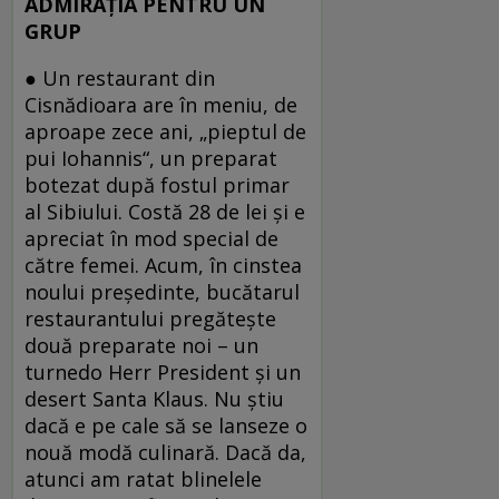
ADMIRAŢIA PENTRU UN
GRUP
● Un restaurant din
Cisnădioara are în meniu, de
aproape zece ani, „pieptul de
pui Iohannis“, un preparat
botezat după fostul primar
al Sibiului. Costă 28 de lei şi e
apreciat în mod special de
către femei. Acum, în cinstea
noului preşedinte, bucătarul
restaurantului pregăteşte
două preparate noi – un
turnedo Herr President şi un
desert Santa Klaus. Nu ştiu
dacă e pe cale să se lanseze o
nouă modă culinară. Dacă da,
atunci am ratat blinelele