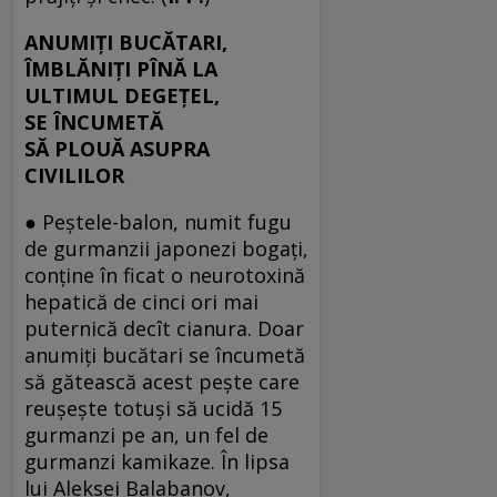
ANUMIŢI BUCĂTARI,
ÎMBLĂNIŢI PÎNĂ LA
ULTIMUL DEGEŢEL,
SE ÎNCUMETĂ
SĂ PLOUĂ ASUPRA
CIVILILOR
● Peştele-balon, numit fugu
de gurmanzii japonezi bogaţi,
conţine în ficat o neurotoxină
hepatică de cinci ori mai
puternică decît cianura. Doar
anumiţi bucătari se încumetă
să gătească acest peşte care
reuşeşte totuşi să ucidă 15
gurmanzi pe an, un fel de
gurmanzi kamikaze. În lipsa
lui Aleksei Balabanov,