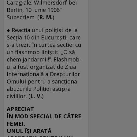
Caragiale. Wilmersdorf bei
Berlin, 10 iunie 1906“
Subscriem. (
R. M.
)
● Reacţia unui poliţist de la
Secţia 10 din Bucureşti, care
s-a trezit în curtea secţiei cu
un flashmob liniştit: „O să
chem jandarmii!“. Flashmob-
ul a fost organizat de Ziua
Internaţională a Drepturilor
Omului pentru a sancţiona
abuzurile Poliţiei asupra
civililor. (
L. V.
)
APRECIAT
ÎN MOD SPECIAL DE CĂTRE
FEMEI,
UNUL ÎŞI ARATĂ