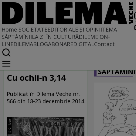
Home
SOCIETATE
EDITORIALE ȘI OPINII
TEMA
SĂPTĂMÎNII
LA ZI ÎN CULTURĂ
DILEME ON-
LINE
DILEMABLOG
ABONARE
DIGITAL
Contact
Home
CARICATU
Societate
SĂPTĂMÎNI
LA SINGULAR ȘI LA PLURAL
Cu ochii-n 3,14
Publicat în Dilema Veche nr.
566 din 18-23 decembrie 2014