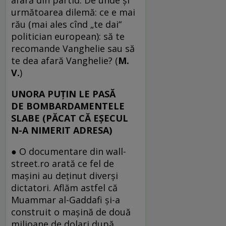
afară din partid. De unde şi
următoarea dilemă: ce e mai
rău (mai ales cînd „te dai“
politician european): să te
recomande Vanghelie sau să
te dea afară Vanghelie? (
M.
V.
)
UNORA PUŢIN LE PASĂ
DE BOMBARDAMENTELE
SLABE (PĂCAT CĂ EŞECUL
N-A NIMERIT ADRESA)
● O documentare din wall-
street.ro arată ce fel de
maşini au deţinut diverşi
dictatori. Aflăm astfel că
Muammar al-Gaddafi şi-a
construit o maşină de două
milioane de dolari după