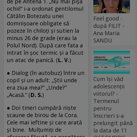
de pe Antena 1. „Nu mai pişa
ochii!“ i-a ordonat gentilomul
Cătălin Botezatu unei
Feel good -
domnişoare obligate să
după FILIT -
pozeze în chiloţi şi sutien la
Ana Maria
minus 26 de grade (erau la
SANDU
Polul Nord). După care fata a
intrat în şoc termic şi a făcut
un atac de panică. (
L. V.
)
● Dialog (în autobuz) între un
Cum își văd
copil şi un adult: „Ştii unde
adolescenții
era ziua mea?“ „Unde?“
viitorul? -
„Acasă.“ (
D. S.
)
Termenul
● Doi tineri cumpără nişte
pentru
scaune de birou de la Cora.
înscrieri s-a
Cele mai ieftine şi care arată
prelungit până
şi bine. Mulţumiţi de
la data de 11