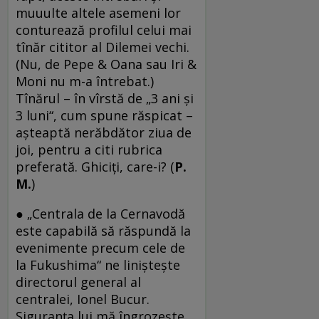
muuulte altele asemeni lor
conturează profilul celui mai
tînăr cititor al Dilemei vechi.
(Nu, de Pepe & Oana sau Iri &
Moni nu m-a întrebat.)
Tînărul – în vîrstă de „3 ani şi
3 luni“, cum spune răspicat –
aşteaptă nerăbdător ziua de
joi, pentru a citi rubrica
preferată. Ghiciţi, care-i? (
P.
M.
)
● „Centrala de la Cernavodă
este capabilă să răspundă la
evenimente precum cele de
la Fukushima“ ne linişteşte
directorul general al
centralei, Ionel Bucur.
Siguranţa lui mă îngrozeşte.