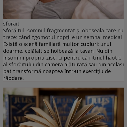
sforait
Sforăitul, somnul fragmentat și oboseala care nu
trece: când zgomotul nopții e un semnal medical
Există o scenă familiară multor cupluri: unul
doarme, celălalt se holbează la tavan. Nu din
insomnii propriu-zise, ci pentru că ritmul haotic
al sforăitului din camera alăturată sau din același
pat transformă noaptea într-un exercițiu de
răbdare.