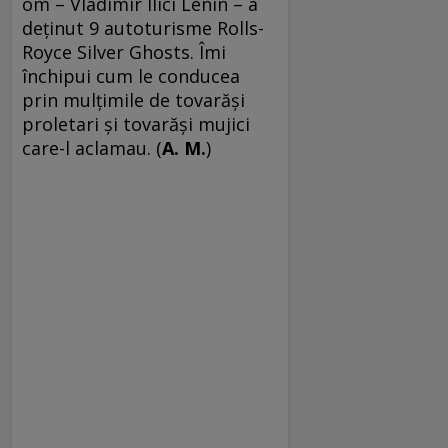
om – Vladimir Ilici Lenin – a
deţinut 9 autoturisme Rolls-
Royce Silver Ghosts. Îmi
închipui cum le conducea
prin mulţimile de tovarăşi
proletari şi tovarăşi mujici
care-l aclamau. (
A. M.
)