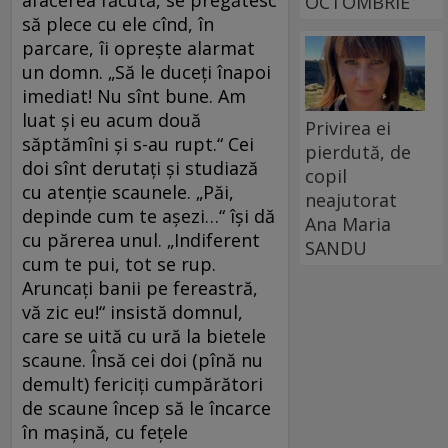
afacerea făcută, se pregătesc
OCTOMBRIE
să plece cu ele cînd, în
parcare, îi opreşte alarmat
un domn. „Să le duceţi înapoi
imediat! Nu sînt bune. Am
luat şi eu acum două
Privirea ei
săptămîni şi s-au rupt.“ Cei
pierdută, de
doi sînt derutaţi şi studiază
copil
cu atenţie scaunele. „Păi,
neajutorat
depinde cum te aşezi…“ îşi dă
Ana Maria
cu părerea unul. „Indiferent
SANDU
cum te pui, tot se rup.
Aruncaţi banii pe fereastră,
vă zic eu!“ insistă domnul,
care se uită cu ură la bietele
scaune. Însă cei doi (pînă nu
demult) fericiţi cumpărători
de scaune încep să le încarce
în maşină, cu feţele