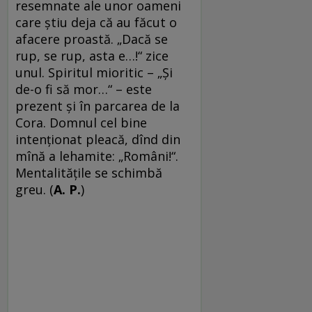
resemnate ale unor oameni
care ştiu deja că au făcut o
afacere proastă. „Dacă se
rup, se rup, asta e…!“ zice
unul. Spiritul mioritic – „Şi
de-o fi să mor…“ – este
prezent şi în parcarea de la
Cora. Domnul cel bine
intenţionat pleacă, dînd din
mînă a lehamite: „Români!“.
Mentalităţile se schimbă
greu. (
A. P.
)