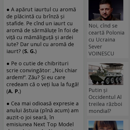
● A apărut iaurtul cu aromă
de plăcintă cu brînză şi
stafide. Pe cînd un iaurt cu
Noi, cînd se
aromă de sărmăluţe în foi de
ceartă Polonia
viţă cu mămăliguţă şi ardei
cu Ucraina
iute? Dar unul cu aromă de
Sever
iaurt? (
S. G.
)
VOINESCU
● Pe o cutie de chibrituri
scrie convingător: „Noi chiar
ardem!“. Zău? Şi eu care
credeam că o veţi lua la fugă!
Putin și
(
A. P.
)
Occidentul Al
● Cea mai odioasă expresie a
treilea război
anului ăstuia (pînă acum) am
mondial?
auzit-o joi seară, în
emisiunea Next Top Model