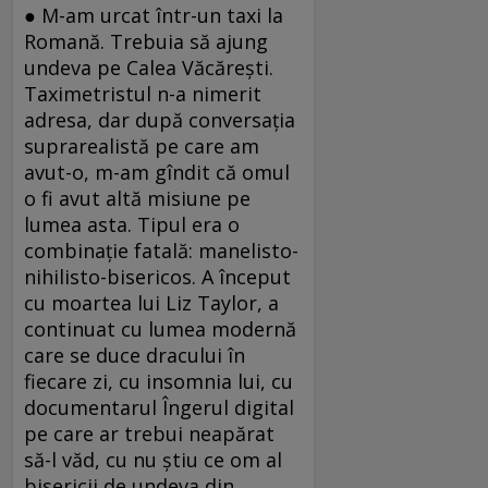
● M-am urcat într-un taxi la
Romană. Trebuia să ajung
undeva pe Calea Văcăreşti.
Taximetristul n-a nimerit
adresa, dar după conversaţia
suprarealistă pe care am
avut-o, m-am gîndit că omul
o fi avut altă misiune pe
lumea asta. Tipul era o
combinaţie fatală: manelisto-
nihilisto-bisericos. A început
cu moartea lui Liz Taylor, a
continuat cu lumea modernă
care se duce dracului în
fiecare zi, cu insomnia lui, cu
documentarul Îngerul digital
pe care ar trebui neapărat
să-l văd, cu nu ştiu ce om al
bisericii de undeva din