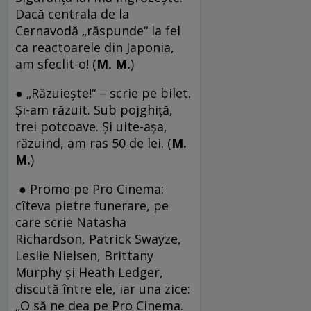
Dacă centrala de la
Cernavodă „răspunde“ la fel
ca reactoarele din Japonia,
am sfeclit-o! (
M. M.
)
● „Răzuieşte!“ – scrie pe bilet.
Şi-am răzuit. Sub pojghiţă,
trei potcoave. Şi uite-aşa,
răzuind, am ras 50 de lei. (
M.
M.
)
● Promo pe Pro Cinema:
cîteva pietre funerare, pe
care scrie Natasha
Richardson, Patrick Swayze,
Leslie Nielsen, Brittany
Murphy şi Heath Ledger,
discută între ele, iar una zice:
„O să ne dea pe Pro Cinema.