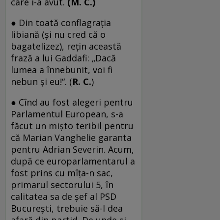
care i-a avut.
(M. C.)
● Din toată conflagraţia
libiană (şi nu cred că o
bagatelizez), reţin această
frază a lui Gaddafi: „Dacă
lumea a înnebunit, voi fi
nebun şi eu!“. (
R. C.
)
● Cînd au fost alegeri pentru
Parlamentul European, s-a
făcut un mişto teribil pentru
că Marian Vanghelie garanta
pentru Adrian Severin. Acum,
după ce europarlamentarul a
fost prins cu mîţa-n sac,
primarul sectorului 5, în
calitatea sa de şef al PSD
Bucureşti, trebuie să-l dea