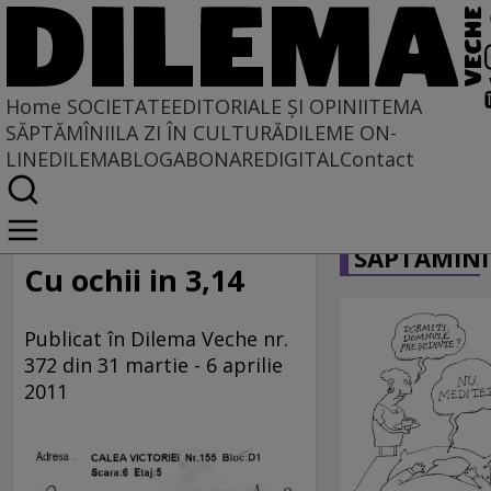
Home
SOCIETATE
EDITORIALE ȘI OPINII
TEMA
SĂPTĂMÎNII
LA ZI ÎN CULTURĂ
DILEME ON-
LINE
DILEMABLOG
ABONARE
DIGITAL
Contact
Home
CARICATU
Societate
SĂPTĂMÎNI
LA SINGULAR ȘI LA PLURAL
Cu ochii in 3,14
Publicat în Dilema Veche nr.
372 din 31 martie - 6 aprilie
2011