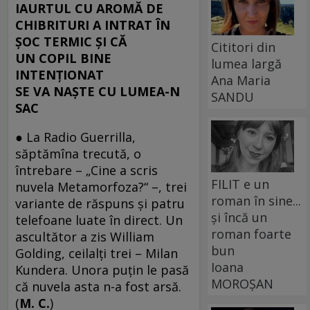
IAURTUL CU AROMĂ DE
CHIBRITURI A INTRAT ÎN
ŞOC TERMIC ŞI CĂ
Cititori din
UN COPIL BINE
lumea largă
INTENŢIONAT
Ana Maria
SE VA NAŞTE CU LUMEA-N
SANDU
SAC
● La Radio Guerrilla,
săptămîna trecută, o
întrebare – „Cine a scris
FILIT e un
nuvela Metamorfoza?“ –, trei
roman în sine...
variante de răspuns şi patru
și încă un
telefoane luate în direct. Un
roman foarte
ascultător a zis William
bun
Golding, ceilalţi trei – Milan
Ioana
Kundera. Unora puţin le pasă
MOROȘAN
că nuvela asta n-a fost arsă.
(
M. C.
)