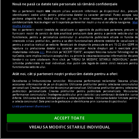
Nouă ne pasă ca datele tale personale să rămână confidențiale
Noi și partenerii noștri
606
stocăm și/sau accesăm informații pe dispozitivul dvs., precum
identificatorii cookie unici pentru prelucrarea datelor cu caracter personal. Puteți accepta sau
gestiona alegerile dvs. făcând clic mai jos sau în orice moment, pe pagina cu politica de
confidențialitate. Aceste alegeri vor fi raportate partenerilor noștri și nu vă vor afecta navigarea.
Mai
multe detalii
Noi si partenerii nostri (retelele de socializare si agentiile de publicitate partenere, precum si
furnizorii nostri de servicii de date analitice) prelucram date pentru a permite website-ului sa
functioneze, pentru a personaliza continutul si anunturile publicitare afisate in functie de
interesele si/sau profilul dvs., pentru a va oferi functionalitati aferente retelelor de socializare si
pentru a analiza traficul pe website. Beneficiati de drepturile prevazute de art. 15-22 din GDPR in
legatura cu prelucrarea datelor cu caracter personal. Aceste drepturi pot fi exercitate prin
comunicat
modalitatea indicata
aici
. Prin click pe “ACCEPT TOATE”, acceptati folosirea tuturor Tehnologiilor de
tip Cookie, care implica inclusiv acceptul dvs. cu privire la stocarea/accesarea informatiilor de catre
BRAT își prezintă poziția față de textul curent al
Vendor-ii cu care colaboram. Prin click pe “VREAU SA MODIFIC SETARILE INDIVIDUAL” puteti
schimba preferintele in mod individual, mai putin cele legate de cookie strict necesare pentru
Digital Omnibus VII și atrage atenția asupra
functionarea website-ului.
importanței acestuia pentru sustenabilitatea și
Atât noi, cât și partenerii noștri prelucrăm datele pentru a oferi:
libertatea presei
Dezvoltarea și îmbunătățirea serviciilor. Măsurarea performanței reclamelor. Stocarea și/sau
accesarea informațiilor de pe un dispozitiv. Utilizarea profilurilor pentru selectarea conținutului
Biroul Român de Audit Transmedia (BRAT) își
personalizat. Crearea profilurilor de conținut personalizat. Utilizarea profilurilor pentru selectarea
publicității personalizate. Crearea profilurilor pentru publicitate personalizată. Măsurarea
exprimă poziția față de textul actual al Digital
performanței conținutului. Înțelegerea publicului prin statistici sau combinații de date din surse
diferite. Utilizarea de date limitate pentru a selecta publicitatea. Utilizarea datelor limitate pentru
a selecta conținutul. Date precise de geolocație și identificarea prin scanarea dispozitivului.
Omnibus VII, propus de Președinția Cipriotă a
Listă parteneri (furnizori)
Consiliului Uniunii Europene în data de 21 mai
2026, si susține propunerea de excludere din
ACCEPT TOATE
acest proiect de lege a prevederii privind
VREAU SA MODIFIC SETARILE INDIVIDUAL
gestionarea ...