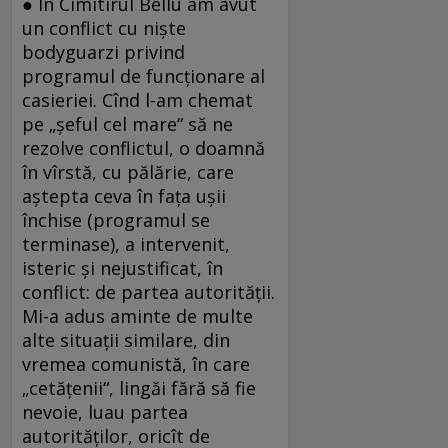
● În Cimitirul Bellu am avut
un conflict cu nişte
bodyguarzi privind
programul de funcţionare al
casieriei. Cînd l-am chemat
pe „şeful cel mare“ să ne
rezolve conflictul, o doamnă
în vîrstă, cu pălărie, care
aştepta ceva în faţa uşii
închise (programul se
terminase), a intervenit,
isteric şi nejustificat, în
conflict: de partea autorităţii.
Mi-a adus aminte de multe
alte situaţii similare, din
vremea comunistă, în care
„cetăţenii“, lingăi fără să fie
nevoie, luau partea
autorităţilor, oricît de