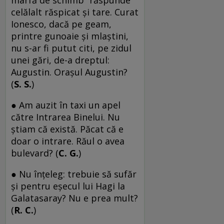
marfă de schimb“ răspunde
celălalt răspicat şi tare. Curat
Ionesco, dacă pe geam,
printre gunoaie şi mlaştini,
nu s-ar fi putut citi, pe zidul
unei gări, de-a dreptul:
Augustin. Oraşul Augustin?
(
S. S.
)
● Am auzit în taxi un apel
către Intrarea Binelui. Nu
ştiam că există. Păcat că e
doar o intrare. Răul o avea
bulevard? (
C. G.
)
● Nu înţeleg: trebuie să sufăr
şi pentru eşecul lui Hagi la
Galatasaray? Nu e prea mult?
(
R. C.
)