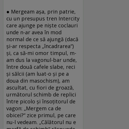
● Mergeam aşa, prin patrie,
cu un presupus tren Intercity
care ajunge pe nişte coclauri
unde n-ar avea în mod
normal de ce să ajungă (dacă
şi-ar respecta „încadrarea“)
şi, ca să-mi omor timpul, m-
am dus la vagonul-bar unde,
între două cafele slabe, reci
şi sălcii (am luat-o şi pe a
doua din masochism), am
ascultat, cu fiori de groază,
următorul schimb de replici
între picolo şi însoţitorul de
vagon: „Mergem ca de
obicei?“ zice primul, pe care
nu-l vedeam. „Călătorul nu e