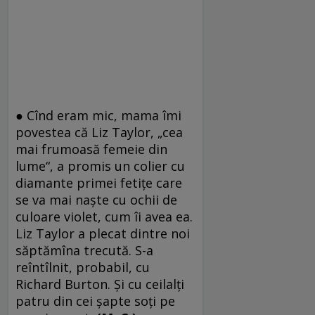
● Cînd eram mic, mama îmi
povestea că Liz Taylor, „cea
mai frumoasă femeie din
lume“, a promis un colier cu
diamante primei fetiţe care
se va mai naşte cu ochii de
culoare violet, cum îi avea ea.
Liz Taylor a plecat dintre noi
săptămîna trecută. S-a
reîntîlnit, probabil, cu
Richard Burton. Şi cu ceilalţi
patru din cei şapte soţi pe