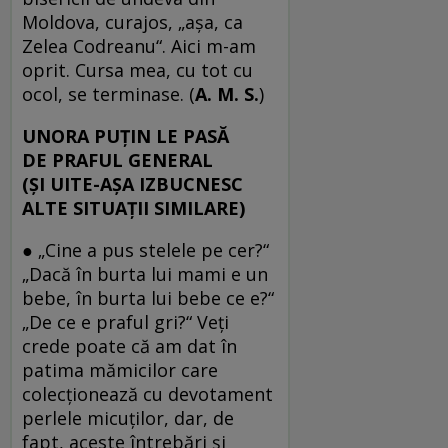
Moldova, curajos, „aşa, ca
Zelea Codreanu“. Aici m-am
oprit. Cursa mea, cu tot cu
ocol, se terminase. (
A. M. S.
)
UNORA PUŢIN LE PASĂ
DE PRAFUL GENERAL
(ŞI UITE-AŞA IZBUCNESC
ALTE SITUAŢII SIMILARE)
● „Cine a pus stelele pe cer?“
„Dacă în burta lui mami e un
bebe, în burta lui bebe ce e?“
„De ce e praful gri?“ Veţi
crede poate că am dat în
patima mămicilor care
colecţionează cu devotament
perlele micuţilor, dar, de
fapt, aceste întrebări şi