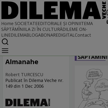
Home
SOCIETATE
EDITORIALE ȘI OPINII
TEMA
SĂPTĂMÎNII
LA ZI ÎN CULTURĂ
DILEME ON-
LINE
DILEMABLOG
ABONARE
DIGITAL
Contact
Home
CARICATU
Societate
SĂPTĂMÎNI
LA SINGULAR ȘI LA PLURAL
Almanahe
Robert TURCESCU
Publicat în Dilema Veche nr.
149 din 1 Dec 2006