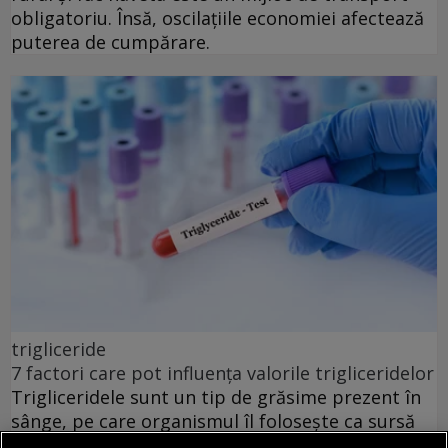
obligatoriu. Însă, oscilațiile economiei afectează
puterea de cumpărare.
trigliceride
7 factori care pot influența valorile trigliceridelor
Trigliceridele sunt un tip de grăsime prezent în
sânge, pe care organismul îl folosește ca sursă
de energie. După masă, excesul caloric se