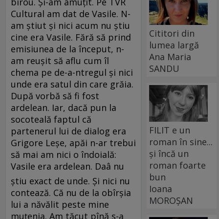
birou. Şi-am amuţit. Pe TVR
Cultural am dat de Vasile. N-
am ştiut şi nici acum nu ştiu
Cititori din
cine era Vasile. Fără să prind
lumea largă
emisiunea de la început, n-
Ana Maria
am reuşit să aflu cum îl
SANDU
chema pe de-a-ntregul şi nici
unde era satul din care grăia.
După vorbă să fi fost
ardelean. Iar, dacă pun la
socoteală faptul că
FILIT e un
partenerul lui de dialog era
roman în sine...
Grigore Leşe, apăi n-ar trebui
și încă un
să mai am nici o îndoială:
roman foarte
Vasile era ardelean. Daâ nu
bun
ştiu exact de unde. Şi nici nu
Ioana
contează. Că nu de la obîrşia
MOROȘAN
lui a năvălit peste mine
muţenia. Am tăcut pînă s-a