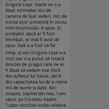
Grigore Leşe, Vasile nu s-a
lăsat intimidat nici de
camera de luat vederi, nici de
ironia uşor prezentă în vocea
interlocutorului. A spus. Şi,
probabil, dacă ar fi fost
întrebat, ar mai fi avut de
spus. Daâ n-a fost să fie
timp, şi nici Grigore Leşe n-a
vrut sau n-a putut să treacă
dincolo de pragul care ne-ar
fi lăsat să vedem mai mult
din sufletul lui Vasile, decît
din capacitatea lui de a reţine
mii de nume şi date. Azi-
noapte, zapînd din nou, l-am
văzut pe Corneliu Vadim
Tudor recitînd vorbe celebre.