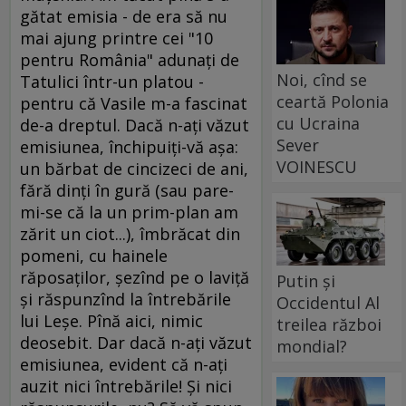
gătat emisia - de era să nu
mai ajung printre cei "10
pentru România" adunaţi de
Noi, cînd se
Tatulici într-un platou -
ceartă Polonia
pentru că Vasile m-a fascinat
cu Ucraina
de-a dreptul. Dacă n-aţi văzut
Sever
emisiunea, închipuiţi-vă aşa:
VOINESCU
un bărbat de cincizeci de ani,
fără dinţi în gură (sau pare-
mi-se că la un prim-plan am
zărit un ciot...), îmbrăcat din
pomeni, cu hainele
răposaţilor, şezînd pe o laviţă
Putin și
şi răspunzînd la întrebările
Occidentul Al
lui Leşe. Pînă aici, nimic
treilea război
deosebit. Dar dacă n-aţi văzut
mondial?
emisiunea, evident că n-aţi
auzit nici întrebările! Şi nici