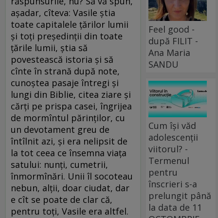
răspunsurile, nu? Să vă spun,
aşadar, cîteva: Vasile ştia
toate capitalele ţărilor lumii
Feel good -
şi toţi preşedinţii din toate
după FILIT -
ţările lumii, ştia să
Ana Maria
povestească istoria şi să
SANDU
cînte în strană după note,
cunoştea pasaje întregi şi
lungi din Biblie, citea ziare şi
cărţi pe prispa casei, îngrijea
de mormîntul părinţilor, cu
Cum își văd
un devotament greu de
adolescenții
întîlnit azi, şi era nelipsit de
viitorul? -
la tot ceea ce însemna viaţa
Termenul
satului: nunţi, cumetrii,
pentru
înmormînări. Unii îl socoteau
înscrieri s-a
nebun, alţii, doar ciudat, dar
prelungit până
e cît se poate de clar că,
la data de 11
pentru toţi, Vasile era altfel.