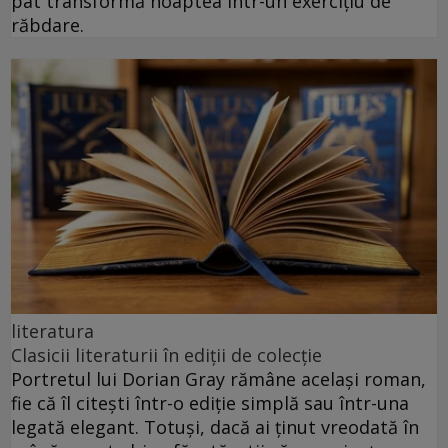
pat transformă noaptea într-un exercițiu de
răbdare.
literatura
Clasicii literaturii în ediții de colecție
Portretul lui Dorian Gray rămâne același roman,
fie că îl citești într-o ediție simplă sau într-una
legată elegant. Totuși, dacă ai ținut vreodată în