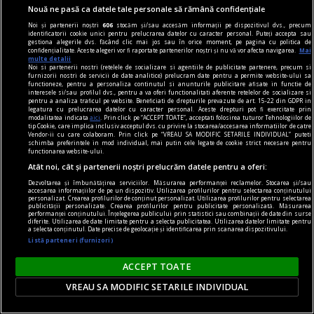
Nouă ne pasă ca datele tale personale să rămână confidențiale
transformă în trigliceride și se depozitează în
Noi și partenerii noștri
606
stocăm și/sau accesăm informații pe dispozitivul dvs., precum
țesutul adipos. Problema apare atunci când
identificatorii cookie unici pentru prelucrarea datelor cu caracter personal. Puteți accepta sau
gestiona alegerile dvs. făcând clic mai jos sau în orice moment, pe pagina cu politica de
valorile rămân crescute în mod constant.
confidențialitate. Aceste alegeri vor fi raportate partenerilor noștri și nu vă vor afecta navigarea.
Mai
multe detalii
Noi si partenerii nostri (retelele de socializare si agentiile de publicitate partenere, precum si
furnizorii nostri de servicii de date analitice) prelucram date pentru a permite website-ului sa
functioneze, pentru a personaliza continutul si anunturile publicitare afisate in functie de
interesele si/sau profilul dvs., pentru a va oferi functionalitati aferente retelelor de socializare si
pentru a analiza traficul pe website. Beneficiati de drepturile prevazute de art. 15-22 din GDPR in
legatura cu prelucrarea datelor cu caracter personal. Aceste drepturi pot fi exercitate prin
modalitatea indicata
aici
. Prin click pe “ACCEPT TOATE”, acceptati folosirea tuturor Tehnologiilor de
tip Cookie, care implica inclusiv acceptul dvs. cu privire la stocarea/accesarea informatiilor de catre
Vendor-ii cu care colaboram. Prin click pe “VREAU SA MODIFIC SETARILE INDIVIDUAL” puteti
schimba preferintele in mod individual, mai putin cele legate de cookie strict necesare pentru
functionarea website-ului.
Atât noi, cât și partenerii noștri prelucrăm datele pentru a oferi:
Dezvoltarea și îmbunătățirea serviciilor. Măsurarea performanței reclamelor. Stocarea și/sau
accesarea informațiilor de pe un dispozitiv. Utilizarea profilurilor pentru selectarea conținutului
personalizat. Crearea profilurilor de conținut personalizat. Utilizarea profilurilor pentru selectarea
publicității personalizate. Crearea profilurilor pentru publicitate personalizată. Măsurarea
performanței conținutului. Înțelegerea publicului prin statistici sau combinații de date din surse
diferite. Utilizarea de date limitate pentru a selecta publicitatea. Utilizarea datelor limitate pentru
a selecta conținutul. Date precise de geolocație și identificarea prin scanarea dispozitivului.
Listă parteneri (furnizori)
casino online
ACCEPT TOATE
Psihologia la cazino online: evitarea deciziilor
VREAU SA MODIFIC SETARILE INDIVIDUAL
impulsive și alte abordări pentru distracție
mereu responsabilă