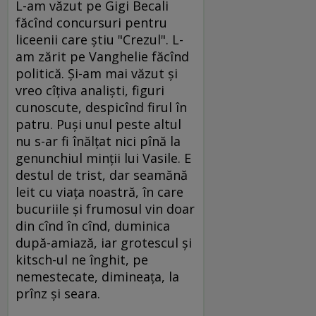
L-am văzut pe Gigi Becali
făcînd concursuri pentru
liceenii care ştiu "Crezul". L-
am zărit pe Vanghelie făcînd
politică. Şi-am mai văzut şi
vreo cîţiva analişti, figuri
cunoscute, despicînd firul în
patru. Puşi unul peste altul
nu s-ar fi înălţat nici pînă la
genunchiul minţii lui Vasile. E
destul de trist, dar seamănă
leit cu viaţa noastră, în care
bucuriile şi frumosul vin doar
din cînd în cînd, duminica
după-amiază, iar grotescul şi
kitsch-ul ne înghit, pe
nemestecate, dimineaţa, la
prînz şi seara.