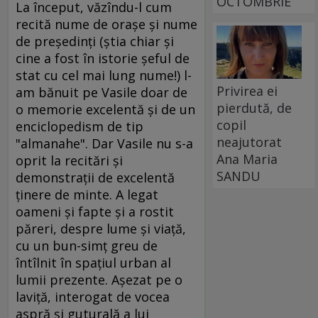
OCTOMBRIE
La început, văzîndu-l cum
recită nume de oraşe şi nume
de preşedinţi (ştia chiar şi
cine a fost în istorie şeful de
stat cu cel mai lung nume!) l-
Privirea ei
am bănuit pe Vasile doar de
pierdută, de
o memorie excelentă şi de un
copil
enciclopedism de tip
neajutorat
"almanahe". Dar Vasile nu s-a
Ana Maria
oprit la recitări şi
SANDU
demonstraţii de excelentă
ţinere de minte. A legat
oameni şi fapte şi a rostit
păreri, despre lume şi viaţă,
cu un bun-simţ greu de
întîlnit în spaţiul urban al
lumii prezente. Aşezat pe o
laviţă, interogat de vocea
aspră şi guturală a lui